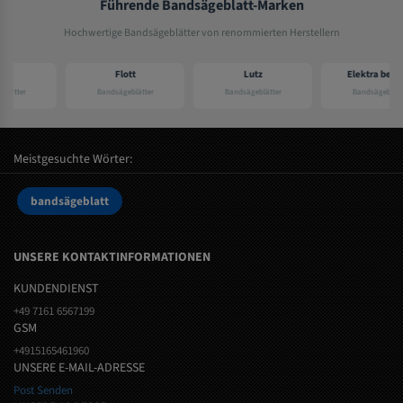
Führende Bandsägeblatt-Marken
Hochwertige Bandsägeblätter von renommierten Herstellern
Flott
Lutz
Elektra beckum
Bandsägeblätter
Bandsägeblätter
Bandsägeblätter
Meistgesuchte Wörter:
bandsägeblatt
UNSERE KONTAKTINFORMATIONEN
KUNDENDIENST
+49 7161 6567199
GSM
+4915165461960
UNSERE E-MAIL-ADRESSE
Post Senden