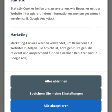
Statistik
Anwendungen
Widerstandsfähig gegen Zahnbruch auch bei
Statistik-Cookies helfen uns zu verstehen, wie Besucher mit der
schwierigen Werkstücken (Materialmischung,
Website interagieren, indem Informationen anonym gesammelt
wechselnde Verbindungslängen)
werden (z. B. Google Analytics).
Sehr geringe Vibration
Äußerst verschleißfest
Marketing
Marketing-Cookies werden verwendet, um Besuchern auf
Technische Beschreibung:
Websites zu folgen. Die Absicht ist, Anzeigen zu zeigen, die
relevant und ansprechend für den einzelnen Benutzer sind (z. B.
Positiver Spanwinkel
Google Ads).
Bandkörper aus hochlegiertem Federstahl
Legierte HSS-beschichtete Zahnspitzen
Spezielle Zahngeometrie und Zahnteilung
Alles ablehnen
Materialien:
Speichern Sie meine Einstellungen
Stahl
Nichteisenmetalle
Alle akzeptieren