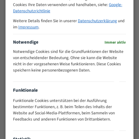
Zähne pro
Cookies Ihre Daten verwenden und handhaben, siehe:
Google-
M (mm)
Zoll (ZpZ)
)
Datenschutzrichtlinie
>
Weitere Details finden Sie in unserer
Datenschutzerklärung
und
10/14
25
im
Impressum
.
15 - 40
8/12
25 - 50
6/10
Notwendige
Immer aktiv
35 - 70
5/8
Notwendige Cookies sind für die Grundfunktionen der Website
50 - 120
4/6
von entscheidender Bedeutung. Ohne sie kann die Website
80 - 180
3/4
nicht in der vorgesehenen Weise funktionieren. Diese Cookies
speichern keine personenbezogenen Daten.
130 -
2/3
350
150 -
1,5/2
Funktionale
450
200 -
Funktionale Cookies unterstützen bei der Ausführung
1,1/1,6
600
bestimmter Funktionen, z. B. beim Teilen des Inhalts der
> 500
0,75/1,25
Website auf Social-Media-Plattformen, beim Sammeln von
Feedbacks und anderen Funktionen von Drittanbietern.
Vorteile:
Vielseitiges Bandsägeblatt für verschiedenste