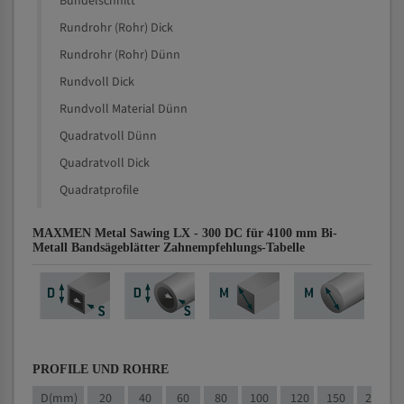
Bündelschnitt
Rundrohr (Rohr) Dick
Rundrohr (Rohr) Dünn
Rundvoll Dick
Rundvoll Material Dünn
Quadratvoll Dünn
Quadratvoll Dick
Quadratprofile
MAXMEN Metal Sawing LX - 300 DC für 4100 mm Bi-
Metall Bandsägeblätter Zahnempfehlungs-Tabelle
PROFILE UND ROHRE
D(mm)
20
40
60
80
100
120
150
200