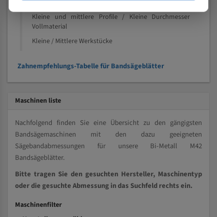
Speziell entwickelt für Profile / Rohre
Kleine und mittlere Profile / Kleine Durchmesser
Vollmaterial
Kleine / Mittlere Werkstücke
Zahnempfehlungs-Tabelle für Bandsägeblätter
Maschinen liste
Nachfolgend finden Sie eine Übersicht zu den gängigsten
Bandsägemaschinen mit den dazu geeigneten
Sägebandabmessungen für unsere Bi-Metall M42
Bandsägeblätter.
Bitte tragen Sie den gesuchten Hersteller, Maschinentyp
oder die gesuchte Abmessung in das Suchfeld rechts ein.
Maschinenfilter