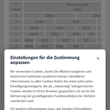
S
Zähne pro Zoll
(mm)
(ZpZ)
2
10/14
8/12
3
10/14
8/12
6/1
4
10/14
8/12
6/10
5/8
5
10/14
8/12
6/10
5/8
6
10/14
8/12
6/10
5/8
8
10/14
8/12
6/10
5/8
4/
10
8/12
6/10
5/8
4/6
×
Einstellungen für die Zustimmung
12
8/12
6/10
4/6
anpassen
15
8/12
6/10
4/5
20
4/6
4/5
Wir verwenden Cookies, damit Sie effizient navigieren und
bestimmte Funktionen ausführen können. Detaillierte
30
4/5
4/5
Informationen zu allen Cookies finden Sie unten unter jeder
50
4/5
3/4
Einwilligungskategorie. Die als „notwendig" kategorisierten
80
3/4
Cookies werden in Ihrem Browser gespeichert, da sie für die
Aktivierung der grundlegenden Funktionalitäten der Website
> 100
1,
unerlässlich sind.
VOLLMATERIAL
Für weitere Informationen dazu, wie Googles Drittanbieter-