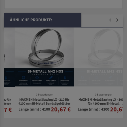
ÄHNLICHE PRODUKTE:
0 Bewertungen
0 Bewertungen
MAXMEN Metal Sawing LX - 210 für
MAXMEN Metal Sawing LX - 300 DC
r
4100 mm Bi-Metall Bandsägeblätter
für 4100 mm Bi-Metall
r
20,67 €
20,67 €
€
Bandsägeblätter
Länge (mm) : 4100
Länge (mm) : 4100