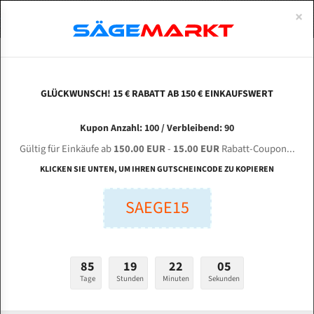
0
×
Spezialstahl Gehärtet
Uddeholm
Glatte
Eine Schneide, doppelte Fase
Spezialstahl
Standart
ÜBER UNS
DEUTSCH
Startseite
Bandsägeblätter Für Metall
Bi-Metal M42 (Standardgröße)
Max
Uddeholm Gehärtet
Spezialstahl
Konvex
Zwei Schneiden, vierfache Fase
Uddeholm
gehärtete Zahnspitzen
ABOUTS
ENGLISH
GLÜCKWUNSCH! 15 € RABATT AB 150 € EINKAUFSWERT
Flexback
Gehärtete zahnspitzen
Konkav
Flexback Meterware
MAXMEN Metal Sawing LX - 300 DC für 4100 mm
FRANCE
Kupon Anzahl: 100 / Verbleibend: 90
Dachzahnung
Bi-Metall Meterware
Bi-Metall Bandsägeblätter
Gültig für Einkäufe ab
150.00 EUR
-
15.00 EUR
Rabatt-Coupon...
Fleischerei Bandsägeblätter
KLICKEN SIE UNTEN, UM IHREN GUTSCHEINCODE ZU KOPIEREN
Länge (mm):
Bandmesser Glatt Meterware
SAEGE15
mm
Bandmesser Dachzahnung Meterware
Breite (mm):
Konkav Meterware
mm
85
19
22
04
Konvex Meterware
Tage
Stunden
Minuten
Sekunden
Stärken + Zahnteilung:
mm