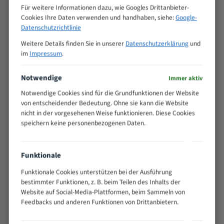
M (mm)
Zoll (ZpZ)
)
Für weitere Informationen dazu, wie Googles Drittanbieter-
Cookies Ihre Daten verwenden und handhaben, siehe:
Google-
>
10/14
Datenschutzrichtlinie
25
15 - 40
8/12
Weitere Details finden Sie in unserer
Datenschutzerklärung
und
im
Impressum
.
25 - 50
6/10
35 - 70
5/8
Notwendige
Immer aktiv
50 - 120
4/6
80 - 180
3/4
Notwendige Cookies sind für die Grundfunktionen der Website
von entscheidender Bedeutung. Ohne sie kann die Website
130 -
2/3
nicht in der vorgesehenen Weise funktionieren. Diese Cookies
350
speichern keine personenbezogenen Daten.
150 -
1,5/2
450
200 -
1,1/1,6
Funktionale
600
Funktionale Cookies unterstützen bei der Ausführung
> 500
0,75/1,25
bestimmter Funktionen, z. B. beim Teilen des Inhalts der
Vorteile:
Website auf Social-Media-Plattformen, beim Sammeln von
Feedbacks und anderen Funktionen von Drittanbietern.
Vielseitiges Bandsägeblatt für verschiedenste
Anwendungen