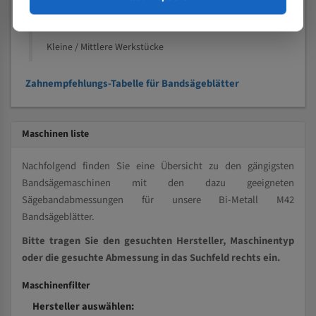
Kleine und mittlere Profile / Kleine Durchmesser
Vollmaterial
Kleine / Mittlere Werkstücke
Zahnempfehlungs-Tabelle für Bandsägeblätter
Maschinen liste
Nachfolgend finden Sie eine Übersicht zu den gängigsten
Bandsägemaschinen mit den dazu geeigneten
Sägebandabmessungen für unsere Bi-Metall M42
Bandsägeblätter.
Bitte tragen Sie den gesuchten Hersteller, Maschinentyp
oder die gesuchte Abmessung in das Suchfeld rechts ein.
Maschinenfilter
Hersteller auswählen: