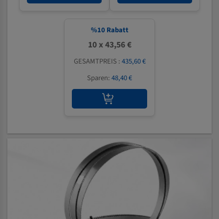
%
10
Rabatt
10 x 43,56 €
GESAMTPREIS :
435,60 €
Sparen:
48,40 €