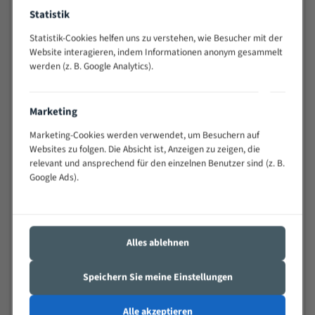
Widerstandsfähig gegen Zahnbruch auch bei
Statistik
schwierigen Werkstücken (Materialmischung,
Statistik-Cookies helfen uns zu verstehen, wie Besucher mit der
wechselnde Verbindungslängen)
Website interagieren, indem Informationen anonym gesammelt
Sehr geringe Vibration
werden (z. B. Google Analytics).
Äußerst verschleißfest
Marketing
Technische Beschreibung:
Marketing-Cookies werden verwendet, um Besuchern auf
Positiver Spanwinkel
Websites zu folgen. Die Absicht ist, Anzeigen zu zeigen, die
Bandkörper aus hochlegiertem Federstahl
relevant und ansprechend für den einzelnen Benutzer sind (z. B.
Google Ads).
Legierte HSS-beschichtete Zahnspitzen
Spezielle Zahngeometrie und Zahnteilung
Materialien:
Alles ablehnen
Stahl
Speichern Sie meine Einstellungen
Nichteisenmetalle
Speziell entwickelt für Profile / Rohre
Alle akzeptieren