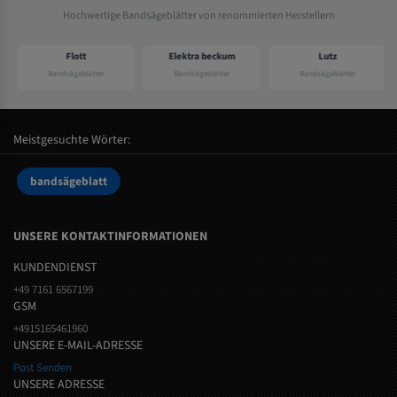
Hochwertige Bandsägeblätter von renommierten Herstellern
Flott
Elektra beckum
Lutz
Bandsägeblätter
Bandsägeblätter
Bandsägeblätter
Meistgesuchte Wörter:
bandsägeblatt
UNSERE KONTAKTINFORMATIONEN
KUNDENDIENST
+49 7161 6567199
GSM
+4915165461960
UNSERE E-MAIL-ADRESSE
Post Senden
UNSERE ADRESSE