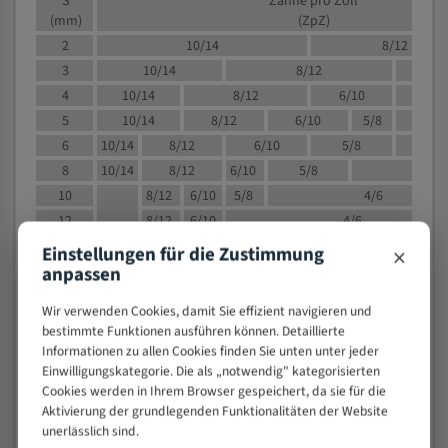
S
Zähne pro Zoll
(mm)
(ZpZ)
2
10/14
8/12
3
10/14
8/12
6/1
4
10/14
8/12
6/10
5/8
5
10/14
8/12
6/10
5/8
6
10/14
8/12
6/10
5/8
8
10/14
8/12
6/10
5/8
4/
10
8/12
6/10
5/8
4/6
12
8/12
6/10
4/6
15
8/12
6/10
4/5
×
Einstellungen für die Zustimmung
anpassen
20
4/6
4/5
30
4/5
4/5
Wir verwenden Cookies, damit Sie effizient navigieren und
50
4/5
3/4
bestimmte Funktionen ausführen können. Detaillierte
80
3/4
Informationen zu allen Cookies finden Sie unten unter jeder
Einwilligungskategorie. Die als „notwendig" kategorisierten
> 100
1,
Cookies werden in Ihrem Browser gespeichert, da sie für die
Aktivierung der grundlegenden Funktionalitäten der Website
VOLLMATERIAL
unerlässlich sind.
Zähne pro