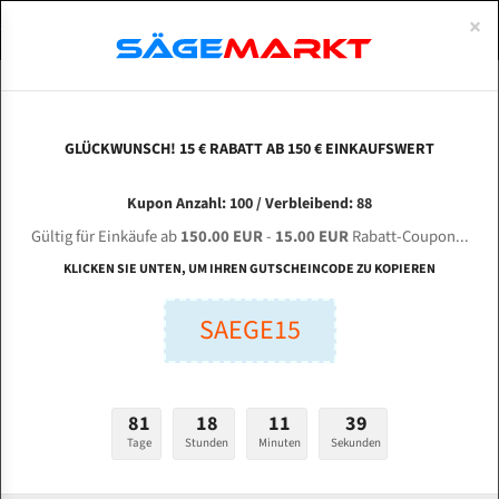
0
×
Spezialstahl Gehärtet
Uddeholm
Glatte
Eine Schneide, doppelte Fase
Spezialstahl
Standart
ÜBER UNS
DEUTSCH
Startseite
Bandsägeblätter Für Metall
Bi-Metal M42 (Standardgröße)
Max
Uddeholm Gehärtet
Spezialstahl
Konvex
Zwei Schneiden, vierfache Fase
Uddeholm
gehärtete Zahnspitzen
ABOUTS
ENGLISH
GLÜCKWUNSCH! 15 € RABATT AB 150 € EINKAUFSWERT
Flexback
Gehärtete zahnspitzen
Konkav
Flexback Meterware
MAXMEN Metal Sawing LX - 4 HS für 4420 mm
FRANCE
Kupon Anzahl: 100 / Verbleibend: 88
Dachzahnung
Bi-Metall Meterware
Bi-Metall Bandsägeblätter
Gültig für Einkäufe ab
150.00 EUR
-
15.00 EUR
Rabatt-Coupon...
Fleischerei Bandsägeblätter
KLICKEN SIE UNTEN, UM IHREN GUTSCHEINCODE ZU KOPIEREN
Länge (mm):
Bandmesser Glatt Meterware
SAEGE15
mm
Bandmesser Dachzahnung Meterware
Breite (mm):
Konkav Meterware
mm
81
18
11
38
Konvex Meterware
Tage
Stunden
Minuten
Sekunden
Stärken + Zahnteilung:
mm