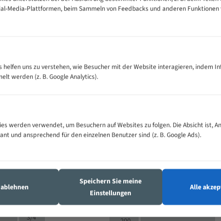
cial-Media-Plattformen, beim Sammeln von Feedbacks und anderen Funktionen
VOLLMATERIAL
es helfen uns zu verstehen, wie Besucher mit der Website interagieren, indem I
Zähne pro
300
500
M (mm)
t werden (z. B. Google Analytics).
Zoll (ZpZ)
)
>
10/14
25
5/8
15 - 40
8/12
0
5/8
es werden verwendet, um Besuchern auf Websites zu folgen. Die Absicht ist, A
25 - 50
6/10
8
4/6
vant und ansprechend für den einzelnen Benutzer sind (z. B. Google Ads).
35 - 70
5/8
4/6
50 - 120
4/6
4/6
80 - 180
3/4
6
130 -
4/5
Speichern Sie meine
2/3
350
s ablehnen
Alle akzep
Einstellungen
4/5
150 -
1,5/2
4/5
450
3/4