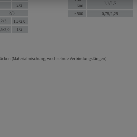
200 -
1,1/1,6
2/3
600
2/3
> 500
0,75/1,25
2/3
1,5/2,0
1/2
,5/2,0
tücken (Materialmischung, wechselnde Verbindungslängen)