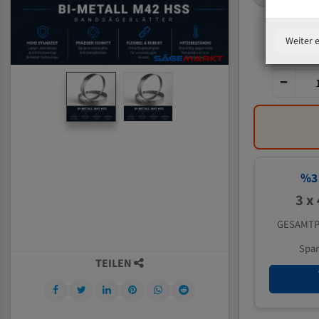
Weiter 
%
3
3 x
GESAMTP
Spa
TEILEN