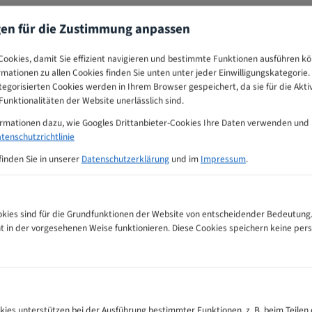
gen für die Zustimmung anpassen
ookies, damit Sie effizient navigieren und bestimmte Funktionen ausführen k
ormationen zu allen Cookies finden Sie unten unter jeder Einwilligungskategorie. 
egorisierten Cookies werden in Ihrem Browser gespeichert, da sie für die Akti
unktionalitäten der Website unerlässlich sind.
ormationen dazu, wie Googles Drittanbieter-Cookies Ihre Daten verwenden und
tenschutzrichtlinie
finden Sie in unserer
Datenschutzerklärung
und im
Impressum
.
ies sind für die Grundfunktionen der Website von entscheidender Bedeutung.
ht in der vorgesehenen Weise funktionieren. Diese Cookies speichern keine p
tall Bandsägeblätter Zahnempfehlungs-Tabelle
kies unterstützen bei der Ausführung bestimmter Funktionen, z. B. beim Teilen 