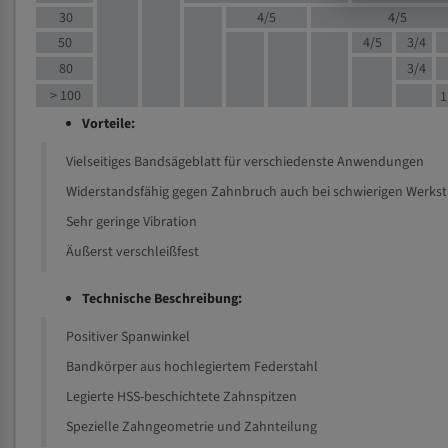
30
4/5
4/5
50
4/5
3/4
80
3/4
> 100
1
Vorteile:
Vielseitiges Bandsägeblatt für verschiedenste Anwendungen
Widerstandsfähig gegen Zahnbruch auch bei schwierigen Werks
Sehr geringe Vibration
Äußerst verschleißfest
Technische Beschreibung:
Positiver Spanwinkel
Bandkörper aus hochlegiertem Federstahl
Legierte HSS-beschichtete Zahnspitzen
Spezielle Zahngeometrie und Zahnteilung