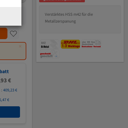
Verstärktes HSS m42 für die
Metallzerspanung
×
batt
,93 €
 :
409,23 €
5,47 €