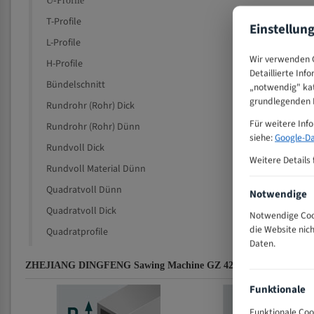
U-Profile
T-Profile
Einstellun
L-Profile
Wir verwenden C
H-Profile
Detaillierte Inf
Bündelschnitt
„notwendig" kat
grundlegenden F
Rundrohr (Rohr) Dick
Für weitere Inf
Rundrohr (Rohr) Dünn
siehe:
Google-Da
Rundvoll Dick
Weitere Details 
Rundvoll Material Dünn
Quadratvoll Dünn
Notwendige
Quadratvoll Dick
Notwendige Cook
die Website nic
Quadratprofile
Daten.
ZHEJIANG DINGFENG Sawing Machine GZ 4232 für 4115 mm Bi-Me
Funktionale
Funktionale Coo