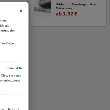
Uddeholm Bandsägeblätter
Meterware
×
ab 1,92 €
önnen.
Die als
vierung der
 handhaben,
Immer aktiv
 Ohne sie kann
ersonenbezogenen
des Inhalts der