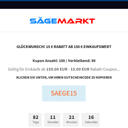
UNTERNEHMEN
FAQ
GUTSCHEINE
BLOG
KONTAKT
GLÜCKWUNSCH! 15 € RABATT AB 150 € EINKAUFSWERT
hejiang Dingfeng Sawing Machine Gz 4232 Für 4115 Mm Bi-Metall Bandsägeblätter
Kupon Anzahl: 100 / Verbleibend: 89
Gültig für Einkäufe ab
150.00 EUR
-
15.00 EUR
Rabatt-Coupon...
ANG DINGFENG Sawing Machine GZ 4232 für 4115 mm Bi-
KLICKEN SIE UNTEN, UM IHREN GUTSCHEINCODE ZU KOPIEREN
Bandsägeblätter
SAEGE15
nge (mm):
Breite (mm):
Stärken + Zah
mm
mm
82
11
21
15
Welche Zahn soll 
Tage
Stunden
Minuten
Sekunden