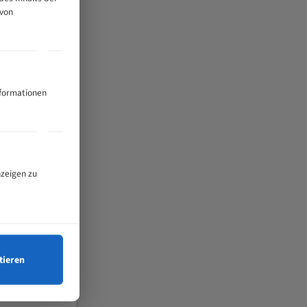
 von
nformationen
nzeigen zu
tieren