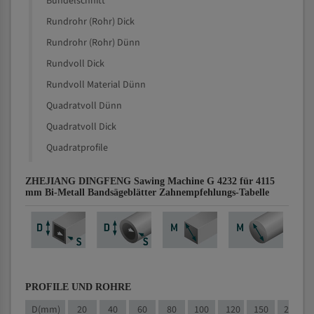
Bündelschnitt
Rundrohr (Rohr) Dick
Rundrohr (Rohr) Dünn
Rundvoll Dick
Rundvoll Material Dünn
Quadratvoll Dünn
Quadratvoll Dick
Quadratprofile
ZHEJIANG DINGFENG Sawing Machine G 4232 für 4115
mm Bi-Metall Bandsägeblätter Zahnempfehlungs-Tabelle
PROFILE UND ROHRE
D(mm)
20
40
60
80
100
120
150
200