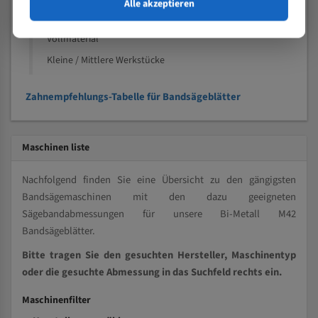
Speziell entwickelt für Profile / Rohre
Alle akzeptieren
Kleine und mittlere Profile / Kleine Durchmesser
Vollmaterial
Kleine / Mittlere Werkstücke
Zahnempfehlungs-Tabelle für Bandsägeblätter
Maschinen liste
Nachfolgend finden Sie eine Übersicht zu den gängigsten
Bandsägemaschinen mit den dazu geeigneten
Sägebandabmessungen für unsere Bi-Metall M42
Bandsägeblätter.
Bitte tragen Sie den gesuchten Hersteller, Maschinentyp
oder die gesuchte Abmessung in das Suchfeld rechts ein.
Maschinenfilter