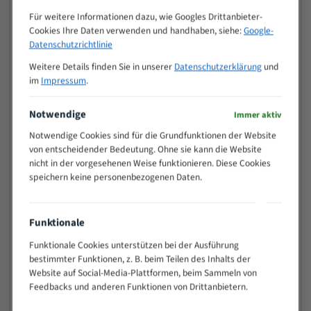
Zähne pro
M (mm)
Für weitere Informationen dazu, wie Googles Drittanbieter-
Zoll (ZpZ)
)
Cookies Ihre Daten verwenden und handhaben, siehe:
Google-
>
Datenschutzrichtlinie
10/14
25
Weitere Details finden Sie in unserer
Datenschutzerklärung
und
15 - 40
8/12
im
Impressum
.
25 - 50
6/10
35 - 70
5/8
Notwendige
Immer aktiv
50 - 120
4/6
Notwendige Cookies sind für die Grundfunktionen der Website
80 - 180
3/4
von entscheidender Bedeutung. Ohne sie kann die Website
130 -
nicht in der vorgesehenen Weise funktionieren. Diese Cookies
2/3
350
speichern keine personenbezogenen Daten.
150 -
1,5/2
450
200 -
Funktionale
1,1/1,6
600
Funktionale Cookies unterstützen bei der Ausführung
> 500
0,75/1,25
bestimmter Funktionen, z. B. beim Teilen des Inhalts der
Vorteile:
Website auf Social-Media-Plattformen, beim Sammeln von
Feedbacks und anderen Funktionen von Drittanbietern.
Vielseitiges Bandsägeblatt für verschiedenste