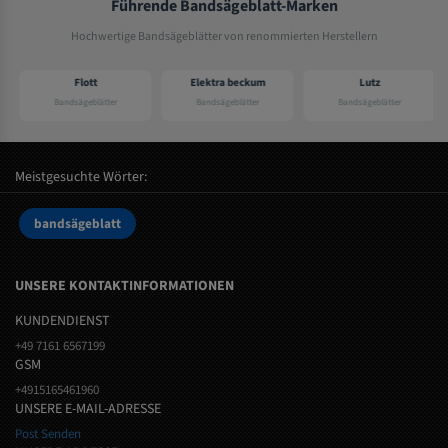
Führende Bandsägeblatt-Marken
Hochwertige Bandsägeblätter von renommierten Herstellern
Flott
Elektra beckum
Lutz
Bandsägeblätter
Bandsägeblätter
Bandsägeblätter
Meistgesuchte Wörter:
bandsägeblatt
UNSERE KONTAKTINFORMATIONEN
KUNDENDIENST
+49 7161 6567199
GSM
+4915165461960
UNSERE E-MAIL-ADRESSE
Post Senden