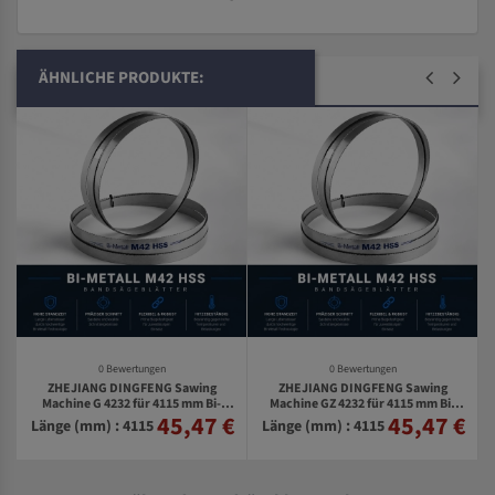
ÄHNLICHE PRODUKTE:
0 Bewertungen
0 Bewertungen
ZHEJIANG DINGFENG Sawing
ZHEJIANG DINGFENG Sawing
Machine G 4232 für 4115 mm Bi-
Machine GZ 4232 für 4115 mm Bi-
45,47 €
45,47 €
€
Metall Bandsägeblätter
Metall Bandsägeblätter
Länge (mm) : 4115
Länge (mm) : 4115