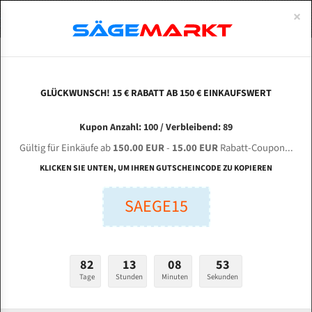
0
×
Spezialstahl Gehärtet
Uddeholm
Glatte
Eine Schneide, doppelte Fase
Spezialstahl
Standart
ÜBER UNS
DEUTSCH
Startseite
Bandsägeblätter Für Metall
Bi-Metal M42 (Standardgröße)
Zhe
Uddeholm Gehärtet
Spezialstahl
Konvex
Zwei Schneiden, vierfache Fase
Uddeholm
gehärtete Zahnspitzen
ABOUTS
ENGLISH
GLÜCKWUNSCH! 15 € RABATT AB 150 € EINKAUFSWERT
Flexback
Gehärtete zahnspitzen
Konkav
Flexback Meterware
ZHEJIANG DINGFENG Sawing Machine G 4232
FRANCE
Kupon Anzahl: 100 / Verbleibend: 89
Dachzahnung
Bi-Metall Meterware
für 4115 mm Bi-Metall Bandsägeblätter
Gültig für Einkäufe ab
150.00 EUR
-
15.00 EUR
Rabatt-Coupon...
Fleischerei Bandsägeblätter
KLICKEN SIE UNTEN, UM IHREN GUTSCHEINCODE ZU KOPIEREN
Länge (mm):
Bandmesser Glatt Meterware
SAEGE15
mm
Bandmesser Dachzahnung Meterware
Breite (mm):
Konkav Meterware
mm
82
13
08
52
Konvex Meterware
Tage
Stunden
Minuten
Sekunden
Stärken + Zahnteilung:
mm