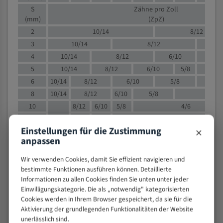
S
Zähne pro Zoll
(mm)
(ZpZ)
2
10/14
8/12
3
10/14
8/12
6/1
4
10/14
8/12
6/10
5/8
5
10/14
8/12
6/10
5/8
6
10/14
8/12
6/10
5/8
8
10/14
8/12
6/10
5/8
4/
10
8/12
6/10
5/8
4/6
12
8/12
6/10
4/6
×
Einstellungen für die Zustimmung
15
8/12
6/10
4/5
anpassen
20
4/6
4/5
30
4/5
4/5
Wir verwenden Cookies, damit Sie effizient navigieren und
50
4/5
3/4
bestimmte Funktionen ausführen können. Detaillierte
Informationen zu allen Cookies finden Sie unten unter jeder
80
3/4
Einwilligungskategorie. Die als „notwendig" kategorisierten
> 100
1,
Cookies werden in Ihrem Browser gespeichert, da sie für die
Aktivierung der grundlegenden Funktionalitäten der Website
VOLLMATERIAL
unerlässlich sind.