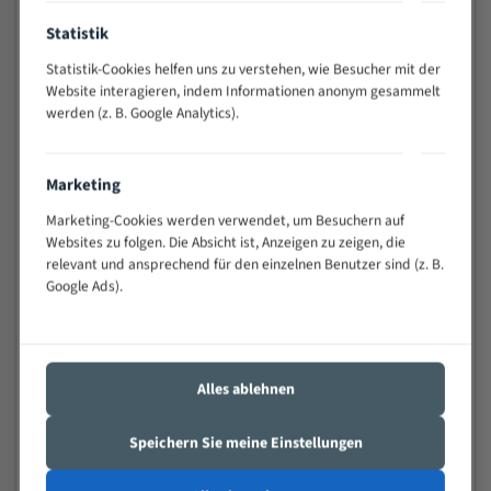
Anwendungen
Statistik
Widerstandsfähig gegen Zahnbruch auch bei
schwierigen Werkstücken (Materialmischung,
Statistik-Cookies helfen uns zu verstehen, wie Besucher mit der
wechselnde Verbindungslängen)
Website interagieren, indem Informationen anonym gesammelt
Sehr geringe Vibration
werden (z. B. Google Analytics).
Äußerst verschleißfest
Marketing
Technische Beschreibung:
Marketing-Cookies werden verwendet, um Besuchern auf
Positiver Spanwinkel
Websites zu folgen. Die Absicht ist, Anzeigen zu zeigen, die
relevant und ansprechend für den einzelnen Benutzer sind (z. B.
Bandkörper aus hochlegiertem Federstahl
Google Ads).
Legierte HSS-beschichtete Zahnspitzen
Spezielle Zahngeometrie und Zahnteilung
Materialien:
Alles ablehnen
Stahl
Speichern Sie meine Einstellungen
Nichteisenmetalle