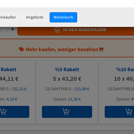
45,47 €
inkl. MwSt
zzgl.
Versandkosten
einkaufen
Angebote
Warenkorb
IN DEN WARENKORB
Mehr kaufen, weniger bezahlen
Rabatt
%
5
Rabatt
%
10
Ra
 44,11 €
5 x 43,20 €
10 x 40
REIS :
132,32 €
GESAMTPREIS :
215,99 €
GESAMTPREIS
ren:
4,10 €
Sparen:
11,36 €
Sparen:
4