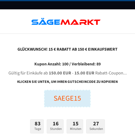
UNTERNEHMEN
FAQ
GUTSCHEINE
BLOG
KONTAKT
GLÜCKWUNSCH! 15 € RABATT AB 150 € EINKAUFSWERT
hejia Ruixin Machinery Gzk 4232 Für 4115 Mm Bi-Metall Bandsägeblätter
Kupon Anzahl: 100 / Verbleibend: 89
Gültig für Einkäufe ab
150.00 EUR
-
15.00 EUR
Rabatt-Coupon...
UIXIN Machinery GZK 4232 für 4115 mm Bi-Metall Bandsä
KLICKEN SIE UNTEN, UM IHREN GUTSCHEINCODE ZU KOPIEREN
SAEGE15
nge (mm):
Breite (mm):
Stärken + Zah
mm
mm
Welche Zahn soll 
83
16
15
26
Tage
Stunden
Minuten
Sekunden