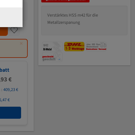
Verstärktes HSS m42 für die
Metallzerspanung
×
batt
,93 €
 :
409,23 €
5,47 €