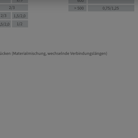
2/3
600
2/3
> 500
0,75/1,25
2/3
1,5/2,0
1/2
,5/2,0
tücken (Materialmischung, wechselnde Verbindungslängen)