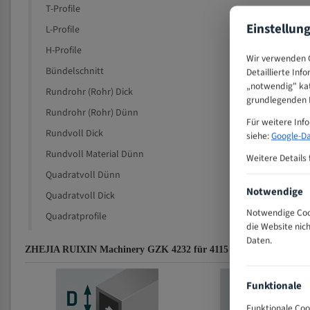
T-Profile
Einstellun
L-Profile
H-Profile
Wir verwenden C
Bündelschnitt
Detaillierte Inf
„notwendig" kat
Rundrohr (Rohr) Dick
grundlegenden F
Rundrohr (Rohr) Dünn
Für weitere Inf
Rundvoll Dick
siehe:
Google-Da
Rundvoll Material Dünn
Weitere Details 
Quadratvoll Dünn
Notwendige
Quadratvoll Dick
Notwendige Cook
Quadratprofile
die Website nic
Daten.
ZHEJIA RUIXIN Machinery GZK 4232 für 4115 mm Bi-Metall Band
Funktionale
Funktionale Coo