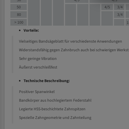
30
4/5
4/5
50
4/5
3/4
80
3/4
> 100
1
Vorteile:
Vielseitiges Bandsägeblatt für verschiedenste Anwendungen
Widerstandsfähig gegen Zahnbruch auch bei schwierigen Werks
Sehr geringe Vibration
Äußerst verschleißfest
Technische Beschreibung:
Positiver Spanwinkel
Bandkörper aus hochlegiertem Federstahl
Legierte HSS-beschichtete Zahnspitzen
Spezielle Zahngeometrie und Zahnteilung