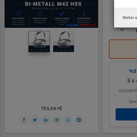
Weiter 
%
3
3 x
GESAMTP
Spa
TEILEN