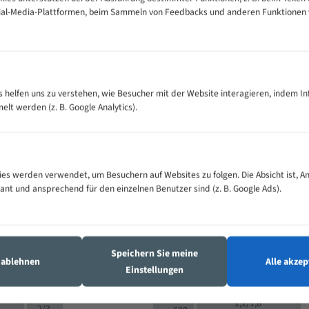
cial-Media-Plattformen, beim Sammeln von Feedbacks und anderen Funktionen
VOLLMATERIAL
Zähne pro
300
500
es helfen uns zu verstehen, wie Besucher mit der Website interagieren, indem I
M (mm)
Zoll (ZpZ)
)
t werden (z. B. Google Analytics).
>
10/14
25
5/8
15 - 40
8/12
0
5/8
25 - 50
6/10
8
4/6
es werden verwendet, um Besuchern auf Websites zu folgen. Die Absicht ist, A
35 - 70
5/8
4/6
vant und ansprechend für den einzelnen Benutzer sind (z. B. Google Ads).
50 - 120
4/6
4/6
80 - 180
3/4
6
130 -
4/5
2/3
350
Speichern Sie meine
4/5
s ablehnen
Alle akzep
150 -
Einstellungen
1,5/2
4/5
450
3/4
200 -
1,1/1,6