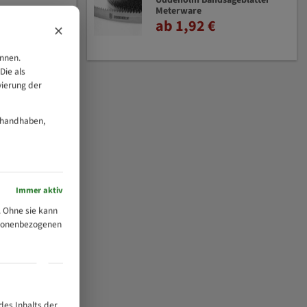
Uddeholm Bandsägeblätter
Meterware
ab 1,92 €
×
önnen.
Die als
vierung der
 handhaben,
Immer aktiv
 Ohne sie kann
ersonenbezogenen
des Inhalts der