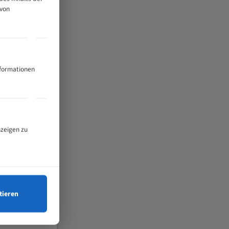
 von
nformationen
nzeigen zu
tieren