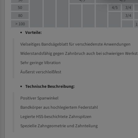
30
4/5
4/5
50
4/5
3/4
80
3/4
> 100
1
Vorteile:
Vielseitiges Bandsägeblatt für verschiedenste Anwendungen
Widerstandsfähig gegen Zahnbruch auch bei schwierigen Werks
Sehr geringe Vibration
Äußerst verschleißfest
Technische Beschreibung:
Positiver Spanwinkel
Bandkörper aus hochlegiertem Federstahl
Legierte HSS-beschichtete Zahnspitzen
Spezielle Zahngeometrie und Zahnteilung