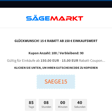
UNTERNEHMEN
FAQ
GUTSCHEINE
BLOG
KONTAKT
GLÜCKWUNSCH! 15 € RABATT AB 150 € EINKAUFSWERT
hejia Ruixin Machinery Gz 4232 Für 4115 Mm Bi-Metall Bandsägeblätter
Kupon Anzahl: 100 / Verbleibend: 90
Gültig für Einkäufe ab
150.00 EUR
-
15.00 EUR
Rabatt-Coupon...
RUIXIN Machinery GZ 4232 für 4115 mm Bi-Metall Bandsäg
KLICKEN SIE UNTEN, UM IHREN GUTSCHEINCODE ZU KOPIEREN
SAEGE15
nge (mm):
Breite (mm):
Stärken + Zah
mm
mm
Welche Zahn soll 
85
08
00
39
Tage
Stunden
Minuten
Sekunden