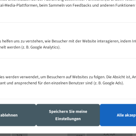
cial-Media-Plattformen, beim Sammeln von Feedbacks und anderen Funktionen
VOLLMATERIAL
Zähne pro
300
500
es helfen uns zu verstehen, wie Besucher mit der Website interagieren, indem I
M (mm)
Zoll (ZpZ)
)
t werden (z. B. Google Analytics).
>
10/14
25
5/8
15 - 40
8/12
0
5/8
25 - 50
6/10
8
4/6
es werden verwendet, um Besuchern auf Websites zu folgen. Die Absicht ist, A
35 - 70
5/8
4/6
vant und ansprechend für den einzelnen Benutzer sind (z. B. Google Ads).
50 - 120
4/6
4/6
80 - 180
3/4
6
130 -
4/5
2/3
350
Speichern Sie meine
4/5
s ablehnen
Alle akzep
150 -
Einstellungen
1,5/2
4/5
450
3/4
200 -
1,1/1,6