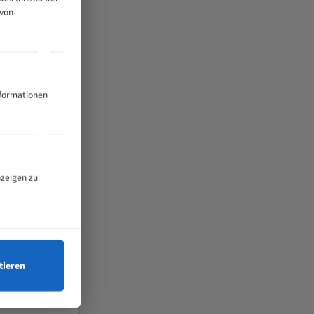
 von
nformationen
nzeigen zu
tieren