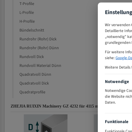
T-Profile
Einstellun
L-Profile
H-Profile
Wir verwenden C
Bündelschnitt
Detaillierte Inf
„notwendig" kat
Rundrohr (Rohr) Dick
grundlegenden F
Rundrohr (Rohr) Dünn
Für weitere Inf
Rundvoll Dick
siehe:
Google-Da
Rundvoll Material Dünn
Weitere Details 
Quadratvoll Dünn
Notwendige
Quadratvoll Dick
Notwendige Cook
Quadratprofile
die Website nic
Daten.
ZHEJIA RUIXIN Machinery GZ 4232 für 4115 mm Bi-Metall Bandsä
Funktionale
Funktionale Coo