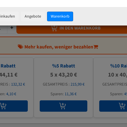
45,47 €
inkl. MwSt
zzgl.
Versandkosten
einkaufen
Angebote
Warenkorb
IN DEN WARENKORB
Mehr kaufen, weniger bezahlen
Rabatt
%
5
Rabatt
%
10
Ra
 44,11 €
5 x 43,20 €
10 x 40
REIS :
132,32 €
GESAMTPREIS :
215,99 €
GESAMTPREIS
ren:
4,10 €
Sparen:
11,36 €
Sparen:
4