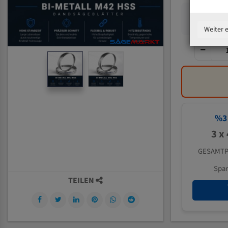
Weiter 
%
3
3 x
GESAMTP
Spa
TEILEN