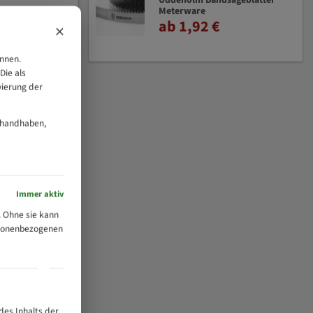
Uddeholm Bandsägeblätter
Meterware
ab 1,92 €
×
önnen.
Die als
vierung der
 handhaben,
Immer aktiv
 Ohne sie kann
ersonenbezogenen
des Inhalts der