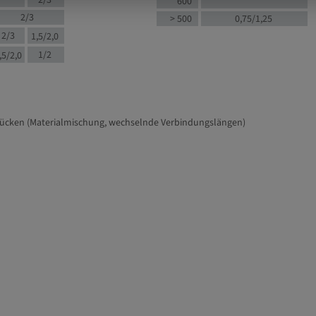
2/3
600
2/3
> 500
0,75/1,25
2/3
1,5/2,0
1/2
,5/2,0
tücken (Materialmischung, wechselnde Verbindungslängen)