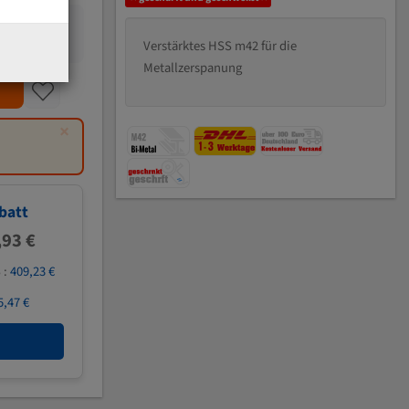
Verstärktes HSS m42 für die
Metallzerspanung
×
batt
,93 €
 :
409,23 €
5,47 €