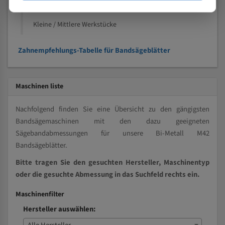
Vollmaterial
Kleine / Mittlere Werkstücke
Zahnempfehlungs-Tabelle für Bandsägeblätter
Maschinen liste
Nachfolgend finden Sie eine Übersicht zu den gängigsten
Bandsägemaschinen mit den dazu geeigneten
Sägebandabmessungen für unsere Bi-Metall M42
Bandsägeblätter.
Bitte tragen Sie den gesuchten Hersteller, Maschinentyp
oder die gesuchte Abmessung in das Suchfeld rechts ein.
Maschinenfilter
Hersteller auswählen: