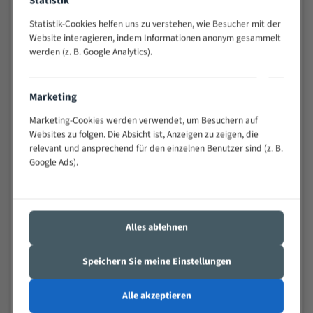
Statistik
schwierigen Werkstücken (Materialmischung,
Statistik-Cookies helfen uns zu verstehen, wie Besucher mit der
wechselnde Verbindungslängen)
Website interagieren, indem Informationen anonym gesammelt
Sehr geringe Vibration
werden (z. B. Google Analytics).
Äußerst verschleißfest
Marketing
Technische Beschreibung:
Marketing-Cookies werden verwendet, um Besuchern auf
Positiver Spanwinkel
Websites zu folgen. Die Absicht ist, Anzeigen zu zeigen, die
relevant und ansprechend für den einzelnen Benutzer sind (z. B.
Bandkörper aus hochlegiertem Federstahl
Google Ads).
Legierte HSS-beschichtete Zahnspitzen
Spezielle Zahngeometrie und Zahnteilung
Materialien:
Alles ablehnen
Stahl
Speichern Sie meine Einstellungen
Nichteisenmetalle
Speziell entwickelt für Profile / Rohre
Alle akzeptieren
Kleine und mittlere Profile / Kleine Durchmesser