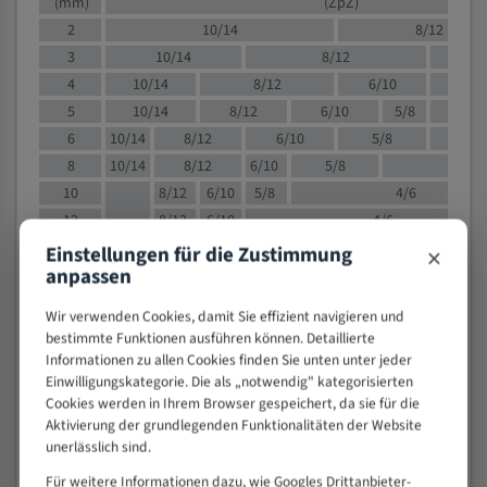
(mm)
(ZpZ)
2
10/14
8/12
3
10/14
8/12
6/1
4
10/14
8/12
6/10
5/8
5
10/14
8/12
6/10
5/8
6
10/14
8/12
6/10
5/8
8
10/14
8/12
6/10
5/8
4/
10
8/12
6/10
5/8
4/6
12
8/12
6/10
4/6
15
8/12
6/10
4/5
×
Einstellungen für die Zustimmung
anpassen
20
4/6
4/5
30
4/5
4/5
Wir verwenden Cookies, damit Sie effizient navigieren und
50
4/5
3/4
bestimmte Funktionen ausführen können. Detaillierte
80
3/4
Informationen zu allen Cookies finden Sie unten unter jeder
Einwilligungskategorie. Die als „notwendig" kategorisierten
> 100
1,
Cookies werden in Ihrem Browser gespeichert, da sie für die
Aktivierung der grundlegenden Funktionalitäten der Website
VOLLMATERIAL
unerlässlich sind.
Zähne pro
M (mm)
Für weitere Informationen dazu, wie Googles Drittanbieter-
Zoll (ZpZ)
)