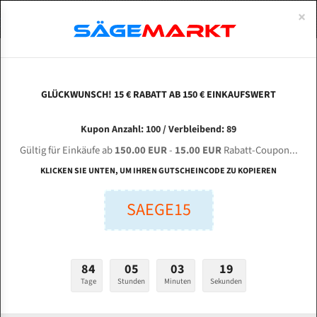
0
×
Spezialstahl Gehärtet
Uddeholm
Glatte
Eine Schneide, doppelte Fase
Spezialstahl
Standart
ÜBER UNS
DEUTSCH
Startseite
Bandsägeblätter Für Metall
Bi-Metal M42 (Standardgröße)
Wes
Uddeholm Gehärtet
Spezialstahl
Konvex
Zwei Schneiden, vierfache Fase
Uddeholm
gehärtete Zahnspitzen
ABOUTS
ENGLISH
GLÜCKWUNSCH! 15 € RABATT AB 150 € EINKAUFSWERT
Flexback
Gehärtete zahnspitzen
Konkav
Flexback Meterware
WESA 550 X-L für 4350 mm Bi-Metall
FRANCE
Kupon Anzahl: 100 / Verbleibend: 89
Dachzahnung
Bi-Metall Meterware
Bandsägeblätter
Gültig für Einkäufe ab
150.00 EUR
-
15.00 EUR
Rabatt-Coupon...
Fleischerei Bandsägeblätter
KLICKEN SIE UNTEN, UM IHREN GUTSCHEINCODE ZU KOPIEREN
Länge (mm):
Bandmesser Glatt Meterware
SAEGE15
mm
Bandmesser Dachzahnung Meterware
Breite (mm):
Konkav Meterware
mm
84
05
03
18
Konvex Meterware
Tage
Stunden
Minuten
Sekunden
Stärken + Zahnteilung:
mm