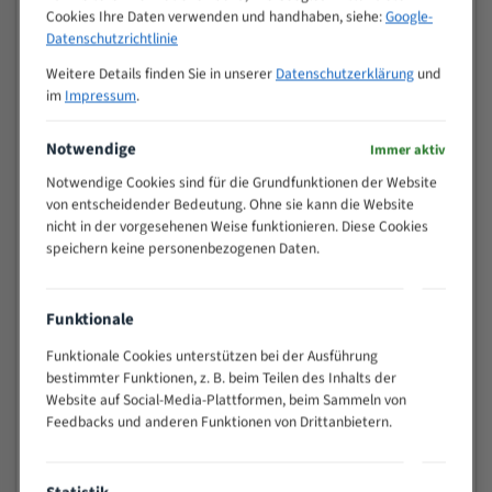
Cookies Ihre Daten verwenden und handhaben, siehe:
Google-
>
10/14
Datenschutzrichtlinie
25
15 - 40
8/12
Weitere Details finden Sie in unserer
Datenschutzerklärung
und
im
Impressum
.
25 - 50
6/10
35 - 70
5/8
Notwendige
Immer aktiv
50 - 120
4/6
Notwendige Cookies sind für die Grundfunktionen der Website
80 - 180
3/4
von entscheidender Bedeutung. Ohne sie kann die Website
130 -
2/3
nicht in der vorgesehenen Weise funktionieren. Diese Cookies
350
speichern keine personenbezogenen Daten.
150 -
1,5/2
450
200 -
Funktionale
1,1/1,6
600
Funktionale Cookies unterstützen bei der Ausführung
> 500
0,75/1,25
bestimmter Funktionen, z. B. beim Teilen des Inhalts der
Vorteile:
Website auf Social-Media-Plattformen, beim Sammeln von
Feedbacks und anderen Funktionen von Drittanbietern.
Vielseitiges Bandsägeblatt für verschiedenste
Anwendungen
Widerstandsfähig gegen Zahnbruch auch bei