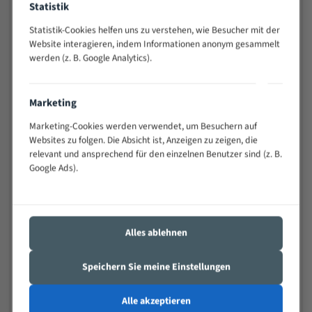
Statistik
Widerstandsfähig gegen Zahnbruch auch bei
schwierigen Werkstücken (Materialmischung,
Statistik-Cookies helfen uns zu verstehen, wie Besucher mit der
wechselnde Verbindungslängen)
Website interagieren, indem Informationen anonym gesammelt
werden (z. B. Google Analytics).
Sehr geringe Vibration
Äußerst verschleißfest
Marketing
Technische Beschreibung:
Marketing-Cookies werden verwendet, um Besuchern auf
Positiver Spanwinkel
Websites zu folgen. Die Absicht ist, Anzeigen zu zeigen, die
relevant und ansprechend für den einzelnen Benutzer sind (z. B.
Bandkörper aus hochlegiertem Federstahl
Google Ads).
Legierte HSS-beschichtete Zahnspitzen
Spezielle Zahngeometrie und Zahnteilung
Alles ablehnen
Materialien:
Stahl
Speichern Sie meine Einstellungen
Nichteisenmetalle
Alle akzeptieren
Speziell entwickelt für Profile / Rohre