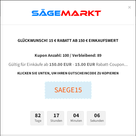
0
×
Spezialstahl Gehärtet
Uddeholm
Glatte
Eine Schneide, doppelte Fase
Spezialstahl
Standart
ÜBER UNS
DEUTSCH
Startseite
Bandsägeblätter Für Metall
Bi-Metal M42 (Standardgröße)
Wes
Uddeholm Gehärtet
Spezialstahl
Konvex
Zwei Schneiden, vierfache Fase
Uddeholm
gehärtete Zahnspitzen
ABOUTS
ENGLISH
GLÜCKWUNSCH! 15 € RABATT AB 150 € EINKAUFSWERT
Flexback
Gehärtete zahnspitzen
Konkav
Flexback Meterware
WESA 400-X-CNC für 4400 mm Bi-Metall
FRANCE
Kupon Anzahl: 100 / Verbleibend: 89
Dachzahnung
Bi-Metall Meterware
Bandsägeblätter
Gültig für Einkäufe ab
150.00 EUR
-
15.00 EUR
Rabatt-Coupon...
Fleischerei Bandsägeblätter
KLICKEN SIE UNTEN, UM IHREN GUTSCHEINCODE ZU KOPIEREN
Länge (mm):
Bandmesser Glatt Meterware
SAEGE15
mm
Bandmesser Dachzahnung Meterware
Breite (mm):
Konkav Meterware
mm
82
17
04
05
Konvex Meterware
Tage
Stunden
Minuten
Sekunden
Stärken + Zahnteilung:
mm