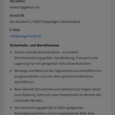
Hersteller
Arend Sägetech e.K.
Anschrift
Am Autohof 2, 73037 Göppingen, Deutschland
E-Mail
info@saegemarkt.de
Sicherheits- und Warnhinweise
Extrem scharfe Schneidzähne – es besteht
Schnittverletzungsgefahr. Handhabung, Transport und
Lagerung nur mit geeigneten Schutzhandschuhen.
Montage und Wechsel des Sägebandes ausschließlich bei
ausgeschalteter und vom Netz getrennter Maschine
durchführen.
Beim Betrieb Schutzbrille und Gehörschutz tragen; keine
lose Kleidung, Schmuck oder Handschuhe im Bereich des
laufenden Bandes.
Nur bestimmungsgemäß an dafür geeigneten
Bandsägemaschinen und im angegebenen Maß- bzw.