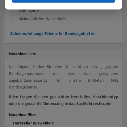
Kleine und mittlere Profile / Kleine Durchmesser
Vollmaterial
Kleine / Mittlere Werkstücke
Zahnempfehlungs-Tabelle für Bandsägeblätter
Maschinen liste
Nachfolgend finden Sie eine Übersicht zu den gängigsten
Bandsägemaschinen mit den dazu geeigneten
Sägebandabmessungen für unsere Bi-Metall M42
Bandsägeblätter.
Bitte tragen Sie den gesuchten Hersteller, Maschinentyp
oder die gesuchte Abmessung in das Suchfeld rechts ein.
Maschinenfilter
Hersteller auswählen: