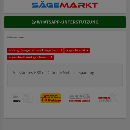
WHATSAPP-UNTERSTÜTZUNG
0 Bewertungen
⭐ Vergütungsstahl als Trägerband ⭐
⭐ geschränkt ⭐
⭐ geschärft und geschweißt ⭐
Verstärktes HSS m42 für die Metallzerspanung