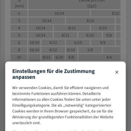
S
Zähne pro Zoll
(mm)
(ZpZ)
2
10/14
8/12
3
10/14
8/12
6/1
4
10/14
8/12
6/10
5/8
5
10/14
8/12
6/10
5/8
6
10/14
8/12
6/10
5/8
8
10/14
8/12
6/10
5/8
4/
10
8/12
6/10
5/8
4/6
12
8/12
6/10
4/6
×
Einstellungen für die Zustimmung
15
8/12
6/10
4/5
anpassen
20
4/6
4/5
30
4/5
4/5
Wir verwenden Cookies, damit Sie effizient navigieren und
bestimmte Funktionen ausführen können. Detaillierte
50
4/5
3/4
Informationen zu allen Cookies finden Sie unten unter jeder
80
3/4
Einwilligungskategorie. Die als „notwendig" kategorisierten
> 100
1,
Cookies werden in Ihrem Browser gespeichert, da sie für die
Aktivierung der grundlegenden Funktionalitäten der Website
VOLLMATERIAL
unerlässlich sind.
Zähne pro