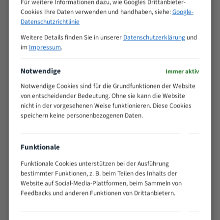
Für weitere Informationen dazu, wie Googles Drittanbieter-
M (mm)
Zoll (ZpZ)
)
Cookies Ihre Daten verwenden und handhaben, siehe:
Google-
>
Datenschutzrichtlinie
10/14
25
Weitere Details finden Sie in unserer
Datenschutzerklärung
und
15 - 40
8/12
im
Impressum
.
25 - 50
6/10
35 - 70
5/8
Notwendige
Immer aktiv
50 - 120
4/6
Notwendige Cookies sind für die Grundfunktionen der Website
80 - 180
3/4
von entscheidender Bedeutung. Ohne sie kann die Website
130 -
nicht in der vorgesehenen Weise funktionieren. Diese Cookies
2/3
350
speichern keine personenbezogenen Daten.
150 -
1,5/2
450
200 -
Funktionale
1,1/1,6
600
Funktionale Cookies unterstützen bei der Ausführung
> 500
0,75/1,25
bestimmter Funktionen, z. B. beim Teilen des Inhalts der
Website auf Social-Media-Plattformen, beim Sammeln von
Vorteile:
Feedbacks und anderen Funktionen von Drittanbietern.
Vielseitiges Bandsägeblatt für verschiedenste
Anwendungen