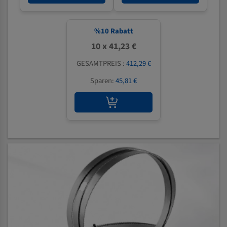
%
10
Rabatt
10 x 41,23 €
GESAMTPREIS :
412,29 €
Sparen:
45,81 €