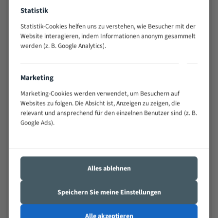
Widerstandsfähig gegen Zahnbruch auch bei
Statistik
schwierigen Werkstücken (Materialmischung,
Statistik-Cookies helfen uns zu verstehen, wie Besucher mit der
wechselnde Verbindungslängen)
Website interagieren, indem Informationen anonym gesammelt
Sehr geringe Vibration
werden (z. B. Google Analytics).
Äußerst verschleißfest
Marketing
Technische Beschreibung:
Marketing-Cookies werden verwendet, um Besuchern auf
Positiver Spanwinkel
Websites zu folgen. Die Absicht ist, Anzeigen zu zeigen, die
Bandkörper aus hochlegiertem Federstahl
relevant und ansprechend für den einzelnen Benutzer sind (z. B.
Google Ads).
Legierte HSS-beschichtete Zahnspitzen
Spezielle Zahngeometrie und Zahnteilung
Materialien:
Alles ablehnen
Stahl
Speichern Sie meine Einstellungen
Nichteisenmetalle
Speziell entwickelt für Profile / Rohre
Alle akzeptieren