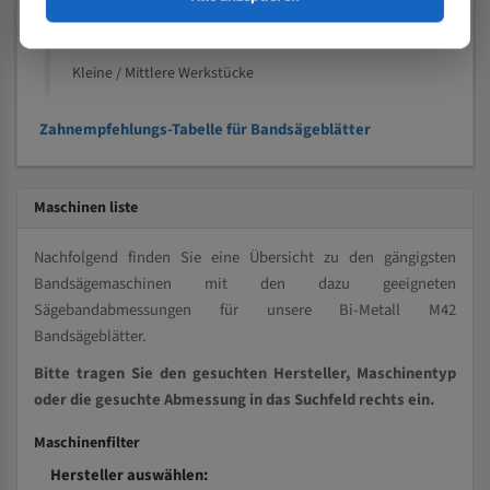
Kleine und mittlere Profile / Kleine Durchmesser
Vollmaterial
Kleine / Mittlere Werkstücke
Zahnempfehlungs-Tabelle für Bandsägeblätter
Maschinen liste
Nachfolgend finden Sie eine Übersicht zu den gängigsten
Bandsägemaschinen mit den dazu geeigneten
Sägebandabmessungen für unsere Bi-Metall M42
Bandsägeblätter.
Bitte tragen Sie den gesuchten Hersteller, Maschinentyp
oder die gesuchte Abmessung in das Suchfeld rechts ein.
Maschinenfilter
Hersteller auswählen: