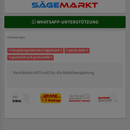
WHATSAPP-UNTERSTÜTZUNG
0 Bewertungen
⭐ Vergütungsstahl als Trägerband ⭐
⭐ geschränkt ⭐
⭐ geschärft und geschweißt ⭐
Verstärktes HSS m42 für die Metallzerspanung