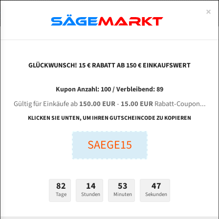
0
×
Spezialstahl Gehärtet
Uddeholm
Glatte
Eine Schneide, doppelte Fase
Spezialstahl
Standart
ÜBER UNS
DEUTSCH
Startseite
Bandsägeblätter Für Metall
Bi-Metal M42 (Standardgröße)
She
Uddeholm Gehärtet
Spezialstahl
Konvex
Zwei Schneiden, vierfache Fase
Uddeholm
gehärtete Zahnspitzen
ABOUTS
ENGLISH
GLÜCKWUNSCH! 15 € RABATT AB 150 € EINKAUFSWERT
Flexback
Gehärtete zahnspitzen
Konkav
Flexback Meterware
SHENJANG SJ-13SA (6033SA) für 4150 mm Bi-
FRANCE
Kupon Anzahl: 100 / Verbleibend: 89
Dachzahnung
Bi-Metall Meterware
Metall Bandsägeblätter
Gültig für Einkäufe ab
150.00 EUR
-
15.00 EUR
Rabatt-Coupon...
Fleischerei Bandsägeblätter
KLICKEN SIE UNTEN, UM IHREN GUTSCHEINCODE ZU KOPIEREN
Länge (mm):
Bandmesser Glatt Meterware
SAEGE15
mm
Bandmesser Dachzahnung Meterware
Breite (mm):
Konkav Meterware
mm
82
14
53
46
Konvex Meterware
Tage
Stunden
Minuten
Sekunden
Stärken + Zahnteilung:
mm