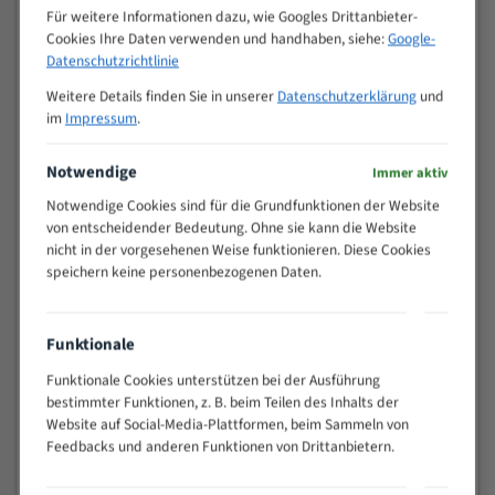
M (mm)
Zoll (ZpZ)
)
Für weitere Informationen dazu, wie Googles Drittanbieter-
Cookies Ihre Daten verwenden und handhaben, siehe:
Google-
>
10/14
Datenschutzrichtlinie
25
15 - 40
8/12
Weitere Details finden Sie in unserer
Datenschutzerklärung
und
im
Impressum
.
25 - 50
6/10
35 - 70
5/8
Notwendige
Immer aktiv
50 - 120
4/6
80 - 180
3/4
Notwendige Cookies sind für die Grundfunktionen der Website
von entscheidender Bedeutung. Ohne sie kann die Website
130 -
2/3
nicht in der vorgesehenen Weise funktionieren. Diese Cookies
350
speichern keine personenbezogenen Daten.
150 -
1,5/2
450
200 -
1,1/1,6
Funktionale
600
> 500
0,75/1,25
Funktionale Cookies unterstützen bei der Ausführung
bestimmter Funktionen, z. B. beim Teilen des Inhalts der
Vorteile:
Website auf Social-Media-Plattformen, beim Sammeln von
Feedbacks und anderen Funktionen von Drittanbietern.
Vielseitiges Bandsägeblatt für verschiedenste
Anwendungen