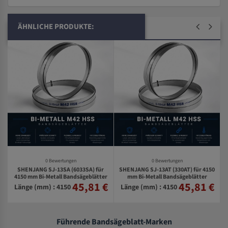
ÄHNLICHE PRODUKTE:
0 Bewertungen
0 Bewertungen
SHENJANG SJ-13SA (6033SA) für
SHENJANG SJ-13AT (330AT) für 4150
0
4150 mm Bi-Metall Bandsägeblätter
mm Bi-Metall Bandsägeblätter
45,81 €
45,81 €
€
Länge (mm) : 4150
Länge (mm) : 4150
Führende Bandsägeblatt-Marken