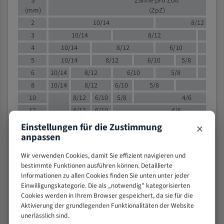
S
Zähne pro Zoll
(mm)
(ZpZ)
2
10/14
8/12
3
10/14
8/12
6/1
4
10/14
8/12
6/10
5/8
5
10/14
8/12
6/10
5/8
6
10/14
8/12
6/10
5/8
8
10/14
8/12
6/10
5/8
4/
10
8/12
6/10
5/8
4/6
12
8/12
6/10
4/6
15
8/12
6/10
4/5
×
Einstellungen für die Zustimmung
20
4/6
4/5
anpassen
30
4/5
4/5
Wir verwenden Cookies, damit Sie effizient navigieren und
50
4/5
3/4
bestimmte Funktionen ausführen können. Detaillierte
80
3/4
Informationen zu allen Cookies finden Sie unten unter jeder
Einwilligungskategorie. Die als „notwendig" kategorisierten
> 100
1,
Cookies werden in Ihrem Browser gespeichert, da sie für die
Aktivierung der grundlegenden Funktionalitäten der Website
VOLLMATERIAL
unerlässlich sind.
Zähne pro