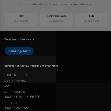
Hochwertige Bandsägeblätter von renommierten Herstellern
Flott
Elektra beckum
Lutz
Bandsägeblätter
Bandsägeblätter
Bandsägeblätter
Meistgesuchte Wörter:
bandsägeblatt
UNSERE KONTAKTINFORMATIONEN
KUNDENDIENST
+49 7161 6567199
GSM
+4915165461960
UNSERE E-MAIL-ADRESSE
Post Senden
UNSERE ADRESSE