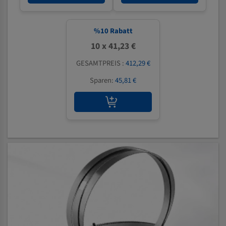
%
10
Rabatt
10 x 41,23 €
GESAMTPREIS :
412,29 €
Sparen:
45,81 €