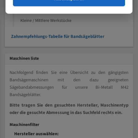
Kleine und mittlere Profile / Kleine Durchmesser
Vollmaterial
Kleine / Mittlere Werkstücke
Zahnempfehlungs-Tabelle für Bandsägeblätter
Maschinen liste
Nachfolgend finden Sie eine Übersicht zu den gängigsten
Bandsägemaschinen mit den dazu geeigneten
Sägebandabmessungen für unsere Bi-Metall M42
Bandsägeblätter.
Bitte tragen Sie den gesuchten Hersteller, Maschinentyp
oder die gesuchte Abmessung in das Suchfeld rechts ein.
Maschinenfilter
Hersteller auswählen: