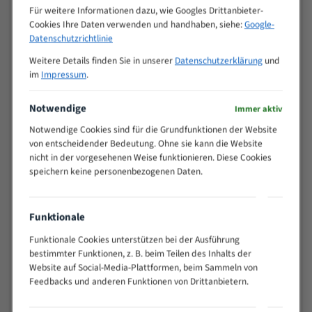
M (mm)
Zoll (ZpZ)
)
Für weitere Informationen dazu, wie Googles Drittanbieter-
Cookies Ihre Daten verwenden und handhaben, siehe:
Google-
>
10/14
Datenschutzrichtlinie
25
15 - 40
8/12
Weitere Details finden Sie in unserer
Datenschutzerklärung
und
im
Impressum
.
25 - 50
6/10
35 - 70
5/8
Notwendige
Immer aktiv
50 - 120
4/6
80 - 180
3/4
Notwendige Cookies sind für die Grundfunktionen der Website
von entscheidender Bedeutung. Ohne sie kann die Website
130 -
2/3
nicht in der vorgesehenen Weise funktionieren. Diese Cookies
350
speichern keine personenbezogenen Daten.
150 -
1,5/2
450
200 -
1,1/1,6
Funktionale
600
> 500
0,75/1,25
Funktionale Cookies unterstützen bei der Ausführung
bestimmter Funktionen, z. B. beim Teilen des Inhalts der
Vorteile:
Website auf Social-Media-Plattformen, beim Sammeln von
Feedbacks und anderen Funktionen von Drittanbietern.
Vielseitiges Bandsägeblatt für verschiedenste
Anwendungen