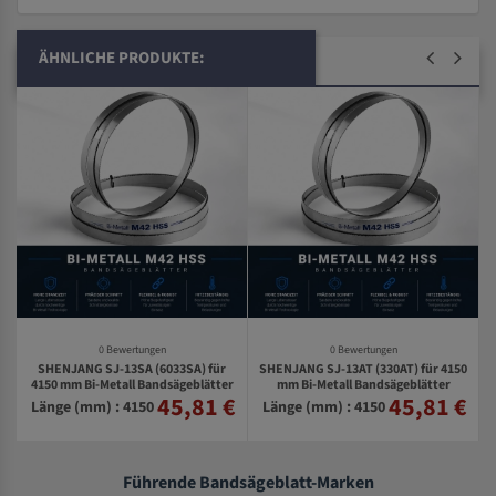
ÄHNLICHE PRODUKTE:
0 Bewertungen
0 Bewertungen
SHENJANG SJ-13SA (6033SA) für
SHENJANG SJ-13AT (330AT) für 4150
0
4150 mm Bi-Metall Bandsägeblätter
mm Bi-Metall Bandsägeblätter
45,81 €
45,81 €
€
Länge (mm) : 4150
Länge (mm) : 4150
Führende Bandsägeblatt-Marken