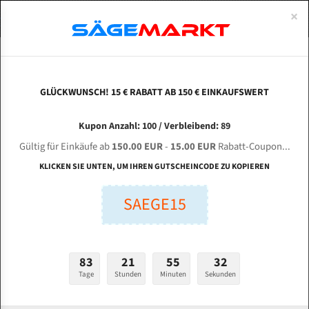
0
×
Spezialstahl Gehärtet
Uddeholm
Glatte
Eine Schneide, doppelte Fase
Spezialstahl
Standart
ÜBER UNS
DEUTSCH
Startseite
Bandsägeblätter Für Metall
Bi-Metal M42 (Standardgröße)
She
Uddeholm Gehärtet
Spezialstahl
Konvex
Zwei Schneiden, vierfache Fase
Uddeholm
gehärtete Zahnspitzen
ABOUTS
ENGLISH
GLÜCKWUNSCH! 15 € RABATT AB 150 € EINKAUFSWERT
Flexback
Gehärtete zahnspitzen
Konkav
Flexback Meterware
SHENJANG SJ-13AT (330AT) für 4150 mm Bi-
FRANCE
Kupon Anzahl: 100 / Verbleibend: 89
Dachzahnung
Bi-Metall Meterware
Metall Bandsägeblätter
Gültig für Einkäufe ab
150.00 EUR
-
15.00 EUR
Rabatt-Coupon...
Fleischerei Bandsägeblätter
KLICKEN SIE UNTEN, UM IHREN GUTSCHEINCODE ZU KOPIEREN
Länge (mm):
Bandmesser Glatt Meterware
SAEGE15
mm
Bandmesser Dachzahnung Meterware
Breite (mm):
Konkav Meterware
mm
83
21
55
30
Konvex Meterware
Tage
Stunden
Minuten
Sekunden
Stärken + Zahnteilung:
mm