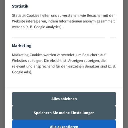
Widerstandsfähig gegen Zahnbruch auch bei
Statistik
schwierigen Werkstücken (Materialmischung,
Statistik-Cookies helfen uns zu verstehen, wie Besucher mit der
wechselnde Verbindungslängen)
Website interagieren, indem Informationen anonym gesammelt
Sehr geringe Vibration
werden (z. B. Google Analytics).
Äußerst verschleißfest
Marketing
Technische Beschreibung:
Marketing-Cookies werden verwendet, um Besuchern auf
Positiver Spanwinkel
Websites zu folgen. Die Absicht ist, Anzeigen zu zeigen, die
Bandkörper aus hochlegiertem Federstahl
relevant und ansprechend für den einzelnen Benutzer sind (z. B.
Google Ads).
Legierte HSS-beschichtete Zahnspitzen
Spezielle Zahngeometrie und Zahnteilung
Materialien:
Alles ablehnen
Stahl
Speichern Sie meine Einstellungen
Nichteisenmetalle
Speziell entwickelt für Profile / Rohre
Alle akzeptieren