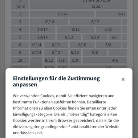
S
Zähne pro Zoll
(mm)
(ZpZ)
2
10/14
8/12
3
10/14
8/12
6/1
4
10/14
8/12
6/10
5/8
5
10/14
8/12
6/10
5/8
6
10/14
8/12
6/10
5/8
8
10/14
8/12
6/10
5/8
4/
10
8/12
6/10
5/8
4/6
12
8/12
6/10
4/6
15
8/12
6/10
4/5
×
Einstellungen für die Zustimmung
20
4/6
4/5
anpassen
30
4/5
4/5
Wir verwenden Cookies, damit Sie effizient navigieren und
50
4/5
3/4
bestimmte Funktionen ausführen können. Detaillierte
80
3/4
Informationen zu allen Cookies finden Sie unten unter jeder
Einwilligungskategorie. Die als „notwendig" kategorisierten
> 100
1,
Cookies werden in Ihrem Browser gespeichert, da sie für die
Aktivierung der grundlegenden Funktionalitäten der Website
VOLLMATERIAL
unerlässlich sind.
Zähne pro