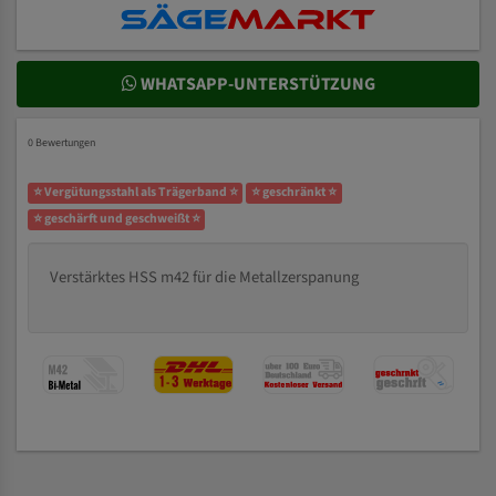
WHATSAPP-UNTERSTÜTZUNG
0 Bewertungen
⭐ Vergütungsstahl als Trägerband ⭐
⭐ geschränkt ⭐
⭐ geschärft und geschweißt ⭐
Verstärktes HSS m42 für die Metallzerspanung