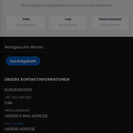
Hochwertige Bandsägeblätter von renommierten Herstellern
Flott
Lutz
Elektra beckum
Bandsägeblätter
Bandsägeblätter
Bandsägeblätter
Meistgesuchte Wörter:
bandsägeblatt
UNSERE KONTAKTINFORMATIONEN
KUNDENDIENST
+49 7161 6567199
GSM
+4915165461960
UNSERE E-MAIL-ADRESSE
Post Senden
UNSERE ADRESSE