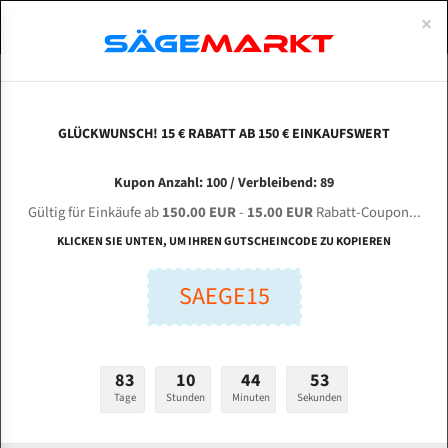
0
×
Spezialstahl Gehärtet
Uddeholm
Glatte
Eine Schneide, doppelte Fase
Spezialstahl
Standart
ÜBER UNS
DEUTSCH
Startseite
Bandsägeblätter Für Metall
Bi-Metal M42 (Standardgröße)
Meg
Uddeholm Gehärtet
Spezialstahl
Konvex
Zwei Schneiden, vierfache Fase
Uddeholm
gehärtete Zahnspitzen
ABOUTS
ENGLISH
GLÜCKWUNSCH! 15 € RABATT AB 150 € EINKAUFSWERT
Flexback
Gehärtete zahnspitzen
Konkav
Flexback Meterware
MEGA BS-400 SA für 4115 mm Bi-Metall
FRANCE
Kupon Anzahl: 100 / Verbleibend: 89
Dachzahnung
Bi-Metall Meterware
Bandsägeblätter
Gültig für Einkäufe ab
150.00 EUR
-
15.00 EUR
Rabatt-Coupon...
Fleischerei Bandsägeblätter
KLICKEN SIE UNTEN, UM IHREN GUTSCHEINCODE ZU KOPIEREN
Länge (mm):
Bandmesser Glatt Meterware
SAEGE15
mm
Bandmesser Dachzahnung Meterware
Breite (mm):
Konkav Meterware
mm
83
10
44
52
Konvex Meterware
Tage
Stunden
Minuten
Sekunden
Stärken + Zahnteilung:
mm