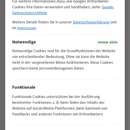
Für weitere Informationen dazu, wie Googles Drittanbieter-
M (mm)
Zoll (ZpZ)
)
Cookies Ihre Daten verwenden und handhaben, siehe:
Google-
>
Datenschutzrichtlinie
10/14
25
Weitere Details finden Sie in unserer
Datenschutzerklärung
und
15 - 40
8/12
im
Impressum
.
25 - 50
6/10
35 - 70
5/8
Notwendige
Immer aktiv
50 - 120
4/6
Notwendige Cookies sind für die Grundfunktionen der Website
80 - 180
3/4
von entscheidender Bedeutung. Ohne sie kann die Website
130 -
nicht in der vorgesehenen Weise funktionieren. Diese Cookies
2/3
350
speichern keine personenbezogenen Daten.
150 -
1,5/2
450
200 -
Funktionale
1,1/1,6
600
Funktionale Cookies unterstützen bei der Ausführung
> 500
0,75/1,25
bestimmter Funktionen, z. B. beim Teilen des Inhalts der
Website auf Social-Media-Plattformen, beim Sammeln von
Vorteile:
Feedbacks und anderen Funktionen von Drittanbietern.
Vielseitiges Bandsägeblatt für verschiedenste
Anwendungen