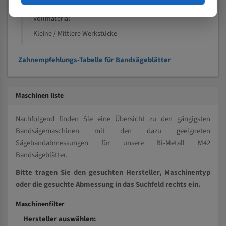
Kleine und mittlere Profile / Kleine Durchmesser
Vollmaterial
Kleine / Mittlere Werkstücke
Zahnempfehlungs-Tabelle für Bandsägeblätter
Maschinen liste
Nachfolgend finden Sie eine Übersicht zu den gängigsten
Bandsägemaschinen mit den dazu geeigneten
Sägebandabmessungen für unsere Bi-Metall M42
Bandsägeblätter.
Bitte tragen Sie den gesuchten Hersteller, Maschinentyp
oder die gesuchte Abmessung in das Suchfeld rechts ein.
Maschinenfilter
Hersteller auswählen: