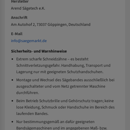
Hersteller
Arend Sägetech e.K.
Anschrift
Am Autohof 2, 73037 Göppingen, Deutschland
E-Mail
info@saegemarkt.de
Sicherheits- und Warnhinweise
Extrem scharfe Schneidzähne – es besteht
Schnittverletzungsgefahr. Handhabung, Transport und
Lagerung nur mit geeigneten Schutzhandschuhen.
Montage und Wechsel des Sägebandes ausschließlich bei
ausgeschalteter und vom Netz getrennter Maschine
durchführen.
Beim Betrieb Schutzbrille und Gehörschutz tragen; keine
lose Kleidung, Schmuck oder Handschuhe im Bereich des
laufenden Bandes.
Nur bestimmungsgemäß an dafür geeigneten
Bandsägemaschinen und im angegebenen Maß- bzw.