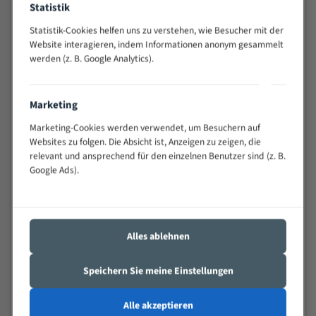
Statistik
Widerstandsfähig gegen Zahnbruch auch bei
schwierigen Werkstücken (Materialmischung,
Statistik-Cookies helfen uns zu verstehen, wie Besucher mit der
wechselnde Verbindungslängen)
Website interagieren, indem Informationen anonym gesammelt
werden (z. B. Google Analytics).
Sehr geringe Vibration
Äußerst verschleißfest
Marketing
Technische Beschreibung:
Marketing-Cookies werden verwendet, um Besuchern auf
Positiver Spanwinkel
Websites zu folgen. Die Absicht ist, Anzeigen zu zeigen, die
relevant und ansprechend für den einzelnen Benutzer sind (z. B.
Bandkörper aus hochlegiertem Federstahl
Google Ads).
Legierte HSS-beschichtete Zahnspitzen
Spezielle Zahngeometrie und Zahnteilung
Alles ablehnen
Materialien:
Stahl
Speichern Sie meine Einstellungen
Nichteisenmetalle
Alle akzeptieren
Speziell entwickelt für Profile / Rohre