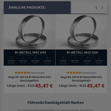
ÄHNLICHE PRODUKTE:
0 Bewertungen
0 Bewertungen
Mega BS-360 SA Bi-Metal M42 HSS
Mega BS-450 M Bi-Metal M42 HSS
Bandsägeblatt
Bandsägeblatt
45,47 €
45,47 €
€
Länge (mm) : 4115
Länge (mm) : 4115
Führende Bandsägeblatt-Marken
Hochwertige Bandsägeblätter von renommierten Herstellern