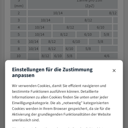
S
Zähne pro Zoll
(mm)
(ZpZ)
2
10/14
8/12
3
10/14
8/12
6/1
4
10/14
8/12
6/10
5/8
5
10/14
8/12
6/10
5/8
6
10/14
8/12
6/10
5/8
8
10/14
8/12
6/10
5/8
4/
10
8/12
6/10
5/8
4/6
12
8/12
6/10
4/6
×
Einstellungen für die Zustimmung
15
8/12
6/10
4/5
anpassen
20
4/6
4/5
30
4/5
4/5
Wir verwenden Cookies, damit Sie effizient navigieren und
bestimmte Funktionen ausführen können. Detaillierte
50
4/5
3/4
Informationen zu allen Cookies finden Sie unten unter jeder
80
3/4
Einwilligungskategorie. Die als „notwendig" kategorisierten
> 100
1,
Cookies werden in Ihrem Browser gespeichert, da sie für die
Aktivierung der grundlegenden Funktionalitäten der Website
VOLLMATERIAL
unerlässlich sind.
Zähne pro