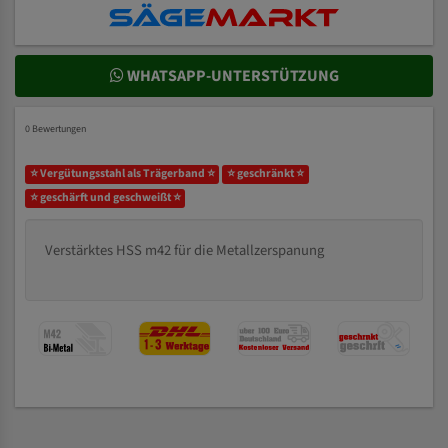
WHATSAPP-UNTERSTÜTZUNG
0 Bewertungen
⭐ Vergütungsstahl als Trägerband ⭐
⭐ geschränkt ⭐
⭐ geschärft und geschweißt ⭐
Verstärktes HSS m42 für die Metallzerspanung