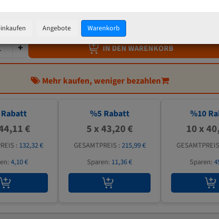
45,47 €
inkl. MwSt
zzgl.
Versandkosten
einkaufen
Angebote
Warenkorb
IN DEN WARENKORB
Mehr kaufen, weniger bezahlen
Rabatt
%
5
Rabatt
%
10
Ra
 44,11 €
5 x 43,20 €
10 x 40
REIS :
132,32 €
GESAMTPREIS :
215,99 €
GESAMTPREIS
ren:
4,10 €
Sparen:
11,36 €
Sparen:
4