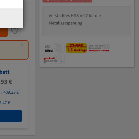
Verstärktes HSS m42 für die
Metallzerspanung
×
batt
,93 €
 :
409,23 €
5,47 €