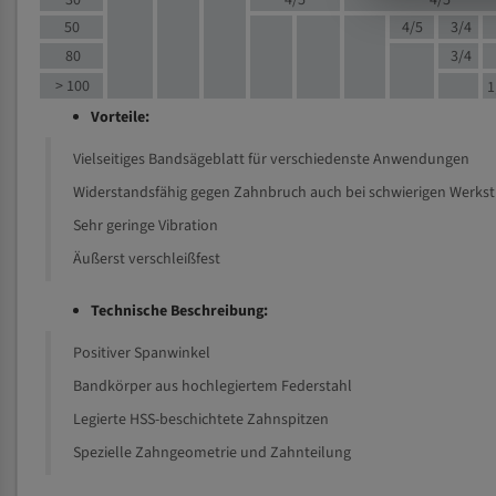
30
4/5
4/5
50
4/5
3/4
80
3/4
> 100
1
Vorteile:
Vielseitiges Bandsägeblatt für verschiedenste Anwendungen
Widerstandsfähig gegen Zahnbruch auch bei schwierigen Werks
Sehr geringe Vibration
Äußerst verschleißfest
Technische Beschreibung:
Positiver Spanwinkel
Bandkörper aus hochlegiertem Federstahl
Legierte HSS-beschichtete Zahnspitzen
Spezielle Zahngeometrie und Zahnteilung