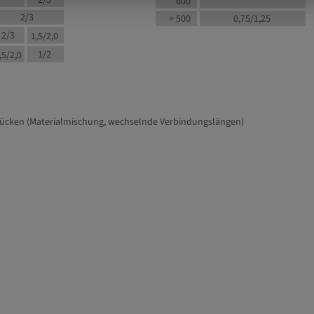
2/3
600
2/3
> 500
0,75/1,25
2/3
1,5/2,0
1/2
,5/2,0
tücken (Materialmischung, wechselnde Verbindungslängen)