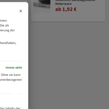
Uddeholm Bandsägeblätter
Meterware
ab 1,92 €
×
önnen.
Die als
vierung der
 handhaben,
Immer aktiv
 Ohne sie kann
ersonenbezogenen
des Inhalts der