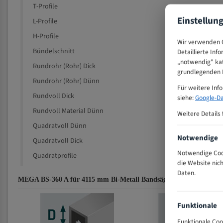
T-Profile
Einstellun
L-Profile
H-Profile
Wir verwenden C
Bündelschnitt
Detaillierte Inf
„notwendig" kat
Rundrohr (Rohr) Dick
grundlegenden F
Rundrohr (Rohr) Dünn
Für weitere Inf
Rundvoll Dick
siehe:
Google-Da
Rundvoll Material Dünn
Weitere Details 
Quadratvoll Dünn
Notwendige
Quadratvoll Dick
Notwendige Cook
Quadratprofile
die Website nic
Daten.
MEGA BS-360 A für 4115 mm Bi-Metall Bandsägeblätter Zahnempf
Funktionale
Funktionale Coo