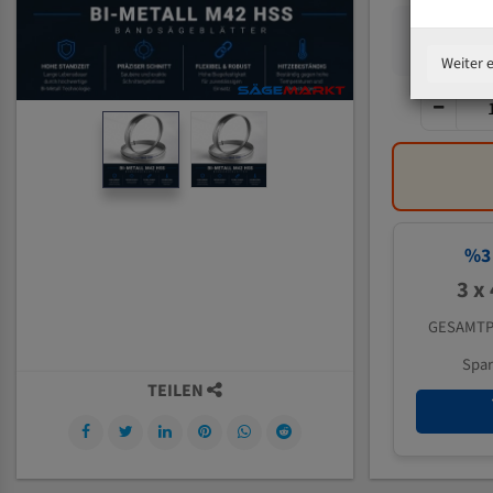
Weiter 
%
3
3 x
GESAMTP
Spa
TEILEN