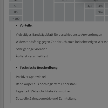
30
4/5
4/5
50
4/5
3/4
80
3/4
> 100
1
Vorteile:
Vielseitiges Bandsägeblatt für verschiedenste Anwendungen
Widerstandsfähig gegen Zahnbruch auch bei schwierigen Werks
Sehr geringe Vibration
Äußerst verschleißfest
Technische Beschreibung:
Positiver Spanwinkel
Bandkörper aus hochlegiertem Federstahl
Legierte HSS-beschichtete Zahnspitzen
Spezielle Zahngeometrie und Zahnteilung