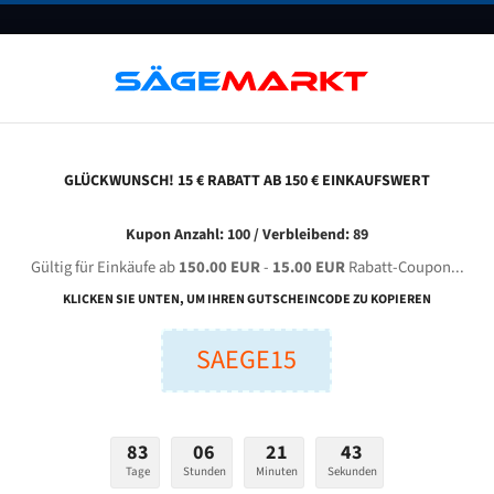
UNTERNEHMEN
FAQ
GUTSCHEINE
BLOG
KONTAKT
GLÜCKWUNSCH! 15 € RABATT AB 150 € EINKAUFSWERT
eba Mebaeco 335 Ga Für 4400 Mm Bi-Metall Bandsägeblätter
Kupon Anzahl: 100 / Verbleibend: 89
Gültig für Einkäufe ab
150.00 EUR
-
15.00 EUR
Rabatt-Coupon...
BA MEBAeco 335 GA für 4400 mm Bi-Metall Bandsägeblät
KLICKEN SIE UNTEN, UM IHREN GUTSCHEINCODE ZU KOPIEREN
SAEGE15
nge (mm):
Breite (mm):
Stärken + Zah
mm
mm
Welche Zahn soll 
83
06
21
42
Tage
Stunden
Minuten
Sekunden