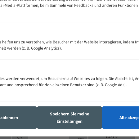
cial-Media-Plattformen, beim Sammeln von Feedbacks und anderen Funktionen
VOLLMATERIAL
Zähne pro
300
500
es helfen uns zu verstehen, wie Besucher mit der Website interagieren, indem I
M (mm)
Zoll (ZpZ)
)
t werden (z. B. Google Analytics).
>
10/14
25
5/8
15 - 40
8/12
0
5/8
25 - 50
6/10
8
4/6
es werden verwendet, um Besuchern auf Websites zu folgen. Die Absicht ist, A
35 - 70
5/8
4/6
vant und ansprechend für den einzelnen Benutzer sind (z. B. Google Ads).
50 - 120
4/6
4/6
80 - 180
3/4
6
130 -
4/5
2/3
350
Speichern Sie meine
4/5
s ablehnen
Alle akzep
150 -
Einstellungen
1,5/2
4/5
450
3/4
200 -
1,1/1,6