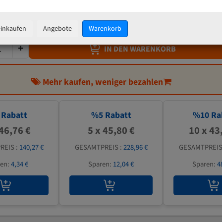
48,20 €
inkl. MwSt
zzgl.
Versandkosten
einkaufen
Angebote
Warenkorb
IN DEN WARENKORB
Mehr kaufen, weniger bezahlen
Rabatt
%
5
Rabatt
%
10
Ra
 46,76 €
5 x 45,80 €
10 x 43
REIS :
140,27 €
GESAMTPREIS :
228,96 €
GESAMTPREIS
ren:
4,34 €
Sparen:
12,04 €
Sparen:
4