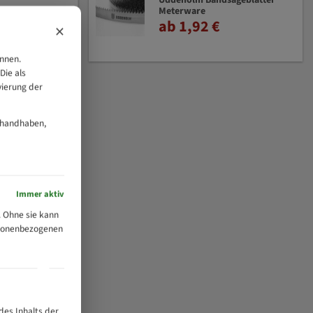
Uddeholm Bandsägeblätter
Meterware
ab 1,92 €
×
önnen.
Die als
vierung der
 handhaben,
Immer aktiv
 Ohne sie kann
ersonenbezogenen
des Inhalts der