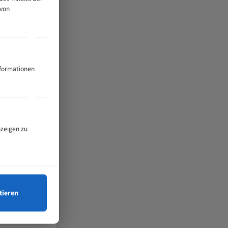
 von
nformationen
nzeigen zu
tieren