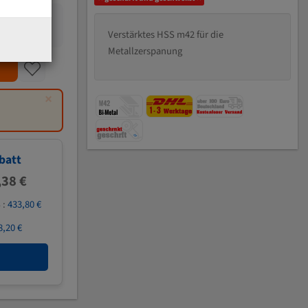
Verstärktes HSS m42 für die
Metallzerspanung
×
batt
,38 €
 :
433,80 €
8,20 €