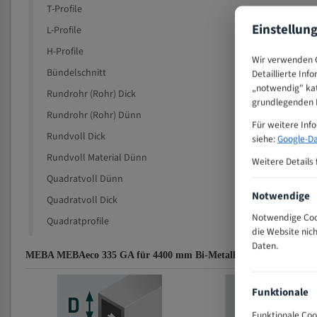
T-Profile
Einstellun
L-Profile
H-Profile
Wir verwenden C
Bündelschnitt
Detaillierte Inf
„notwendig" kat
Rundrohr (Rohr) Dick
grundlegenden F
Rundrohr (Rohr) Dünn
Für weitere Inf
Rundvoll Dick
siehe:
Google-Da
Rundvoll Material Dünn
Weitere Details 
Quadratvoll Dünn
Notwendige
Quadratvoll Dick
Notwendige Cook
Quadratprofile
die Website nic
Daten.
MEBA MEBAeco 335 GA für 4400 mm Bi-Metall Bandsägeblätter Z
Funktionale
Funktionale Coo