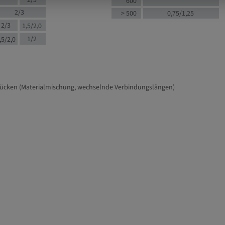
2/3
600
2/3
> 500
0,75/1,25
2/3
1,5/2,0
1/2
,5/2,0
tücken (Materialmischung, wechselnde Verbindungslängen)