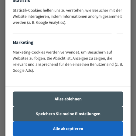
Statistik
schwierigen Werkstücken (Materialmischung,
Statistik-Cookies helfen uns zu verstehen, wie Besucher mit der
wechselnde Verbindungslängen)
Website interagieren, indem Informationen anonym gesammelt
Sehr geringe Vibration
werden (z. B. Google Analytics).
Äußerst verschleißfest
Marketing
Technische Beschreibung:
Marketing-Cookies werden verwendet, um Besuchern auf
Positiver Spanwinkel
Websites zu folgen. Die Absicht ist, Anzeigen zu zeigen, die
Bandkörper aus hochlegiertem Federstahl
relevant und ansprechend für den einzelnen Benutzer sind (z. B.
Google Ads).
Legierte HSS-beschichtete Zahnspitzen
Spezielle Zahngeometrie und Zahnteilung
Materialien:
Alles ablehnen
Stahl
Speichern Sie meine Einstellungen
Nichteisenmetalle
Speziell entwickelt für Profile / Rohre
Alle akzeptieren
Kleine und mittlere Profile / Kleine Durchmesser