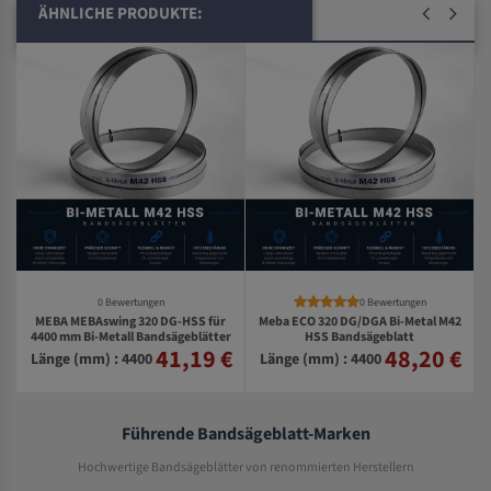
ÄHNLICHE PRODUKTE:
0 Bewertungen
0 Bewertungen
MEBA MEBAswing 320 DG-HSS für
Meba ECO 320 DG/DGA Bi-Metal M42
0
4400 mm Bi-Metall Bandsägeblätter
HSS Bandsägeblatt
41,19 €
48,20 €
€
Länge (mm) : 4400
Länge (mm) : 4400
Führende Bandsägeblatt-Marken
Hochwertige Bandsägeblätter von renommierten Herstellern