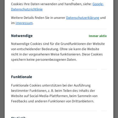
Cookies Ihre Daten verwenden und handhaben, siehe:
Google-
>
10/14
Datenschutzrichtlinie
25
15 - 40
8/12
Weitere Details finden Sie in unserer
Datenschutzerklärung
und
im
Impressum
.
25 - 50
6/10
35 - 70
5/8
Notwendige
Immer aktiv
50 - 120
4/6
80 - 180
3/4
Notwendige Cookies sind für die Grundfunktionen der Website
von entscheidender Bedeutung. Ohne sie kann die Website
130 -
2/3
nicht in der vorgesehenen Weise funktionieren. Diese Cookies
350
speichern keine personenbezogenen Daten.
150 -
1,5/2
450
200 -
Funktionale
1,1/1,6
600
Funktionale Cookies unterstützen bei der Ausführung
> 500
0,75/1,25
bestimmter Funktionen, z. B. beim Teilen des Inhalts der
Vorteile:
Website auf Social-Media-Plattformen, beim Sammeln von
Feedbacks und anderen Funktionen von Drittanbietern.
Vielseitiges Bandsägeblatt für verschiedenste
Anwendungen
Widerstandsfähig gegen Zahnbruch auch bei