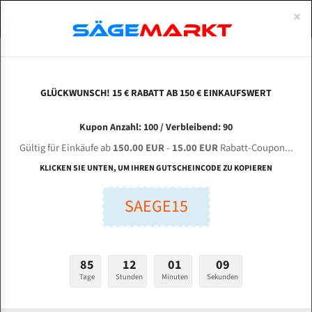
0
×
Spezialstahl Gehärtet
Uddeholm
Glatte
Eine Schneide, doppelte Fase
Spezialstahl
Standart
ÜBER UNS
DEUTSCH
Startseite
Bandsägeblätter Für Metall
Bi-Metal M42 (Standardgröße)
Meb
Uddeholm Gehärtet
Spezialstahl
Konvex
Zwei Schneiden, vierfache Fase
Uddeholm
gehärtete Zahnspitzen
ABOUTS
ENGLISH
GLÜCKWUNSCH! 15 € RABATT AB 150 € EINKAUFSWERT
Flexback
Gehärtete zahnspitzen
Konkav
Flexback Meterware
MEBA 320 DG für 4400 mm Bi-Metall
FRANCE
Kupon Anzahl: 100 / Verbleibend: 90
Dachzahnung
Bi-Metall Meterware
Bandsägeblätter
Gültig für Einkäufe ab
150.00 EUR
-
15.00 EUR
Rabatt-Coupon...
Fleischerei Bandsägeblätter
KLICKEN SIE UNTEN, UM IHREN GUTSCHEINCODE ZU KOPIEREN
Länge (mm):
Bandmesser Glatt Meterware
SAEGE15
mm
Bandmesser Dachzahnung Meterware
Breite (mm):
Konkav Meterware
mm
85
12
01
08
Konvex Meterware
Tage
Stunden
Minuten
Sekunden
Stärken + Zahnteilung:
mm