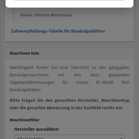
Vollmaterial
Kleine / Mittlere Werkstücke
Zahnempfehlungs-Tabelle für Bandsägeblätter
Maschinen liste
Nachfolgend finden Sie eine Übersicht zu den gängigsten
Bandsägemaschinen mit den dazu geeigneten
Sägebandabmessungen für unsere Bi-Metall M42
Bandsägeblätter.
Bitte tragen Sie den gesuchten Hersteller, Maschinentyp
oder die gesuchte Abmessung in das Suchfeld rechts ein.
Maschinenfilter
Hersteller auswählen: