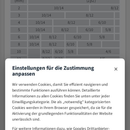
(mm)
(ZpZ)
2
10/14
8/12
3
10/14
8/12
6/1
4
10/14
8/12
6/10
5/8
5
10/14
8/12
6/10
5/8
6
10/14
8/12
6/10
5/8
8
10/14
8/12
6/10
5/8
4/
10
8/12
6/10
5/8
4/6
12
8/12
6/10
4/6
15
8/12
6/10
4/5
×
Einstellungen für die Zustimmung
anpassen
20
4/6
4/5
30
4/5
4/5
Wir verwenden Cookies, damit Sie effizient navigieren und
50
4/5
3/4
bestimmte Funktionen ausführen können. Detaillierte
80
3/4
Informationen zu allen Cookies finden Sie unten unter jeder
Einwilligungskategorie. Die als „notwendig" kategorisierten
> 100
1,
Cookies werden in Ihrem Browser gespeichert, da sie für die
Aktivierung der grundlegenden Funktionalitäten der Website
VOLLMATERIAL
unerlässlich sind.
Zähne pro
M (mm)
Für weitere Informationen dazu, wie Googles Drittanbieter-
Zoll (ZpZ)
)