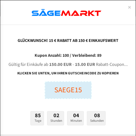
0
×
Spezialstahl Gehärtet
Uddeholm
Glatte
Eine Schneide, doppelte Fase
Spezialstahl
Standart
ÜBER UNS
DEUTSCH
Startseite
Bandsägeblätter Für Metall
Bi-Metal M42 (Standardgröße)
Meb
Uddeholm Gehärtet
Spezialstahl
Konvex
Zwei Schneiden, vierfache Fase
Uddeholm
gehärtete Zahnspitzen
ABOUTS
ENGLISH
GLÜCKWUNSCH! 15 € RABATT AB 150 € EINKAUFSWERT
Flexback
Gehärtete zahnspitzen
Konkav
Flexback Meterware
MEBA ECO 335 A-500 für 4400 mm Bi-Metall
FRANCE
Kupon Anzahl: 100 / Verbleibend: 89
Dachzahnung
Bi-Metall Meterware
Bandsägeblätter
Gültig für Einkäufe ab
150.00 EUR
-
15.00 EUR
Rabatt-Coupon...
Fleischerei Bandsägeblätter
KLICKEN SIE UNTEN, UM IHREN GUTSCHEINCODE ZU KOPIEREN
Länge (mm):
Bandmesser Glatt Meterware
SAEGE15
mm
Bandmesser Dachzahnung Meterware
Breite (mm):
Konkav Meterware
mm
85
02
04
07
Konvex Meterware
Tage
Stunden
Minuten
Sekunden
Stärken + Zahnteilung:
mm