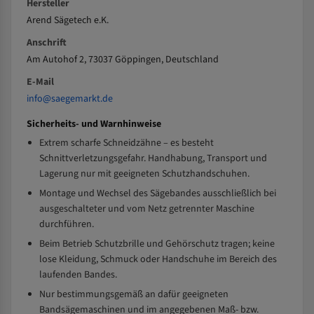
Hersteller
Arend Sägetech e.K.
Anschrift
Am Autohof 2, 73037 Göppingen, Deutschland
E-Mail
info@saegemarkt.de
Sicherheits- und Warnhinweise
Extrem scharfe Schneidzähne – es besteht
Schnittverletzungsgefahr. Handhabung, Transport und
Lagerung nur mit geeigneten Schutzhandschuhen.
Montage und Wechsel des Sägebandes ausschließlich bei
ausgeschalteter und vom Netz getrennter Maschine
durchführen.
Beim Betrieb Schutzbrille und Gehörschutz tragen; keine
lose Kleidung, Schmuck oder Handschuhe im Bereich des
laufenden Bandes.
Nur bestimmungsgemäß an dafür geeigneten
Bandsägemaschinen und im angegebenen Maß- bzw.