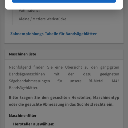
Kleine und mittlere Profile / Kleine Durchmesser
Vollmaterial
Kleine / Mittlere Werkstücke
Zahnempfehlungs-Tabelle für Bandsägeblätter
Maschinen liste
Nachfolgend finden Sie eine Übersicht zu den gängigsten
Bandsägemaschinen mit den dazu geeigneten
Sägebandabmessungen für unsere Bi-Metall M42
Bandsägeblätter.
Bitte tragen Sie den gesuchten Hersteller, Maschinentyp
oder die gesuchte Abmessung in das Suchfeld rechts ein.
Maschinenfilter
Hersteller auswählen: