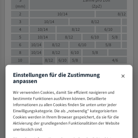
S
Zähne pro Zoll
(mm)
(ZpZ)
2
10/14
8/12
3
10/14
8/12
6/1
4
10/14
8/12
6/10
5/8
5
10/14
8/12
6/10
5/8
6
10/14
8/12
6/10
5/8
8
10/14
8/12
6/10
5/8
4/
10
8/12
6/10
5/8
4/6
12
8/12
6/10
4/6
×
Einstellungen für die Zustimmung
15
8/12
6/10
4/5
anpassen
20
4/6
4/5
30
4/5
4/5
Wir verwenden Cookies, damit Sie effizient navigieren und
bestimmte Funktionen ausführen können. Detaillierte
50
4/5
3/4
Informationen zu allen Cookies finden Sie unten unter jeder
80
3/4
Einwilligungskategorie. Die als „notwendig" kategorisierten
> 100
1,
Cookies werden in Ihrem Browser gespeichert, da sie für die
Aktivierung der grundlegenden Funktionalitäten der Website
VOLLMATERIAL
unerlässlich sind.
Zähne pro