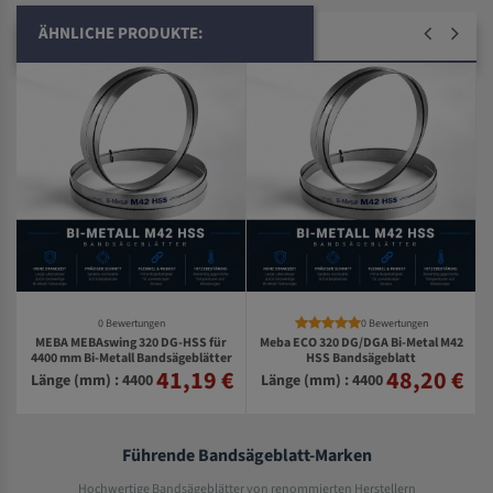
ÄHNLICHE PRODUKTE:
0 Bewertungen
0 Bewertungen
MEBA MEBAswing 320 DG-HSS für
Meba ECO 320 DG/DGA Bi-Metal M42
0
4400 mm Bi-Metall Bandsägeblätter
HSS Bandsägeblatt
41,19 €
48,20 €
€
Länge (mm) : 4400
Länge (mm) : 4400
Führende Bandsägeblatt-Marken
Hochwertige Bandsägeblätter von renommierten Herstellern