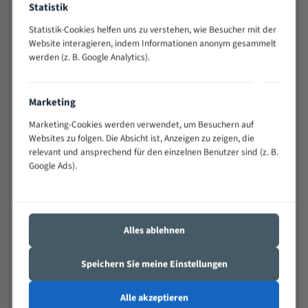
Statistik
Widerstandsfähig gegen Zahnbruch auch bei
schwierigen Werkstücken (Materialmischung,
Statistik-Cookies helfen uns zu verstehen, wie Besucher mit der
wechselnde Verbindungslängen)
Website interagieren, indem Informationen anonym gesammelt
werden (z. B. Google Analytics).
Sehr geringe Vibration
Äußerst verschleißfest
Marketing
Technische Beschreibung:
Marketing-Cookies werden verwendet, um Besuchern auf
Positiver Spanwinkel
Websites zu folgen. Die Absicht ist, Anzeigen zu zeigen, die
relevant und ansprechend für den einzelnen Benutzer sind (z. B.
Bandkörper aus hochlegiertem Federstahl
Google Ads).
Legierte HSS-beschichtete Zahnspitzen
Spezielle Zahngeometrie und Zahnteilung
Alles ablehnen
Materialien:
Stahl
Speichern Sie meine Einstellungen
Nichteisenmetalle
Alle akzeptieren
Speziell entwickelt für Profile / Rohre