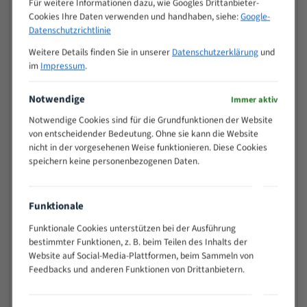
Für weitere Informationen dazu, wie Googles Drittanbieter-
M (mm)
Zoll (ZpZ)
)
Cookies Ihre Daten verwenden und handhaben, siehe:
Google-
>
Datenschutzrichtlinie
10/14
25
Weitere Details finden Sie in unserer
Datenschutzerklärung
und
15 - 40
8/12
im
Impressum
.
25 - 50
6/10
35 - 70
5/8
Notwendige
Immer aktiv
50 - 120
4/6
Notwendige Cookies sind für die Grundfunktionen der Website
80 - 180
3/4
von entscheidender Bedeutung. Ohne sie kann die Website
130 -
nicht in der vorgesehenen Weise funktionieren. Diese Cookies
2/3
350
speichern keine personenbezogenen Daten.
150 -
1,5/2
450
200 -
Funktionale
1,1/1,6
600
Funktionale Cookies unterstützen bei der Ausführung
> 500
0,75/1,25
bestimmter Funktionen, z. B. beim Teilen des Inhalts der
Website auf Social-Media-Plattformen, beim Sammeln von
Vorteile:
Feedbacks und anderen Funktionen von Drittanbietern.
Vielseitiges Bandsägeblatt für verschiedenste
Anwendungen