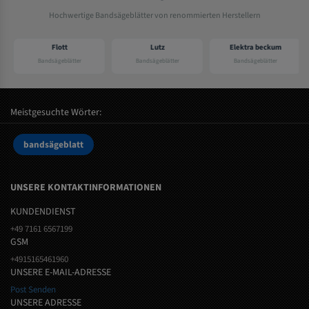
Hochwertige Bandsägeblätter von renommierten Herstellern
Flott
Lutz
Elektra beckum
Bandsägeblätter
Bandsägeblätter
Bandsägeblätter
Meistgesuchte Wörter:
bandsägeblatt
UNSERE KONTAKTINFORMATIONEN
KUNDENDIENST
+49 7161 6567199
GSM
+4915165461960
UNSERE E-MAIL-ADRESSE
Post Senden
UNSERE ADRESSE