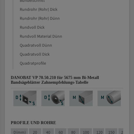
Bündelschnitt
Rundrohr (Rohr) Dick
Rundrohr (Rohr) Dünn
Rundvoll Dick
Rundvoll Material Dünn
Quadratvoll Dünn
Quadratvoll Dick
Quadratprofile
DANOBAT VP 70.50.210 für 5675 mm Bi-Metall
Bandsägeblätter Zahnempfehlungs-Tabelle
PROFILE UND ROHRE
D(mm)
20
40
60
80
100
120
150
200