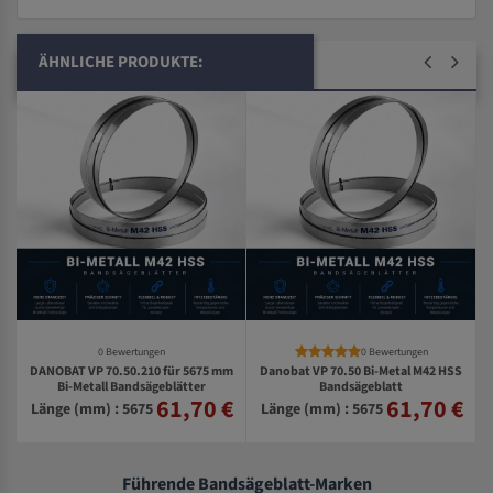
ÄHNLICHE PRODUKTE:
0 Bewertungen
0 Bewertungen
DANOBAT VP 70.50.210 für 5675 mm
Danobat VP 70.50 Bi-Metal M42 HSS
S
Bi-Metall Bandsägeblätter
Bandsägeblatt
61,70 €
61,70 €
€
Länge (mm) : 5675
Länge (mm) : 5675
Führende Bandsägeblatt-Marken