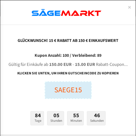
0
×
Spezialstahl Gehärtet
Uddeholm
Glatte
Eine Schneide, doppelte Fase
Spezialstahl
Standart
ÜBER UNS
DEUTSCH
Startseite
Bandsägeblätter Für Metall
Bi-Metal M42 (Standardgröße)
Dan
Uddeholm Gehärtet
Spezialstahl
Konvex
Zwei Schneiden, vierfache Fase
Uddeholm
gehärtete Zahnspitzen
ABOUTS
ENGLISH
GLÜCKWUNSCH! 15 € RABATT AB 150 € EINKAUFSWERT
Flexback
Gehärtete zahnspitzen
Konkav
Flexback Meterware
DANOBAT VP 70.50.210 für 5675 mm Bi-Metall
FRANCE
Kupon Anzahl: 100 / Verbleibend: 89
Dachzahnung
Bi-Metall Meterware
Bandsägeblätter
Gültig für Einkäufe ab
150.00 EUR
-
15.00 EUR
Rabatt-Coupon...
Bandsägeblätter für Danobat
Fleischerei Bandsägeblätter
KLICKEN SIE UNTEN, UM IHREN GUTSCHEINCODE ZU KOPIEREN
Bandmesser Glatt Meterware
SAEGE15
Länge (mm):
Bandmesser Dachzahnung Meterware
mm
Breite (mm):
Konkav Meterware
84
05
55
45
mm
Konvex Meterware
Tage
Stunden
Minuten
Sekunden
Stärken + Zahnteilung: