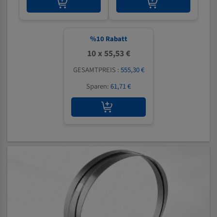
%
10
Rabatt
10 x 55,53 €
GESAMTPREIS :
555,30 €
Sparen:
61,71 €