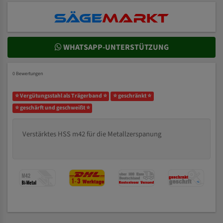
WHATSAPP-UNTERSTÜTZUNG
0 Bewertungen
⭐ Vergütungsstahl als Trägerband ⭐
⭐ geschränkt ⭐
⭐ geschärft und geschweißt ⭐
Verstärktes HSS m42 für die Metallzerspanung