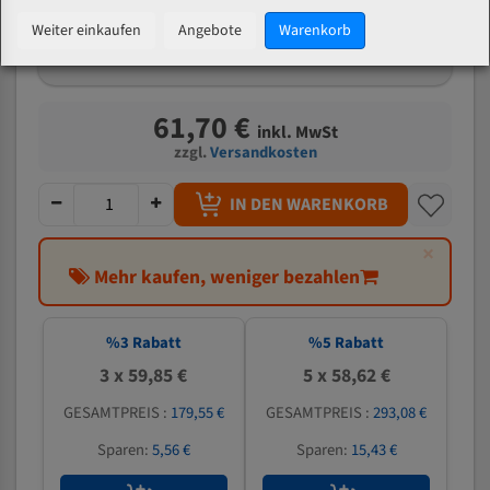
mm
Weiter einkaufen
Angebote
Warenkorb
Welche Zahn soll ich wählen?
61,70 €
inkl. MwSt
zzgl.
Versandkosten
IN DEN WARENKORB
×
Mehr kaufen, weniger bezahlen
%
3
Rabatt
%
5
Rabatt
3 x 59,85 €
5 x 58,62 €
GESAMTPREIS :
179,55 €
GESAMTPREIS :
293,08 €
Sparen:
5,56 €
Sparen:
15,43 €