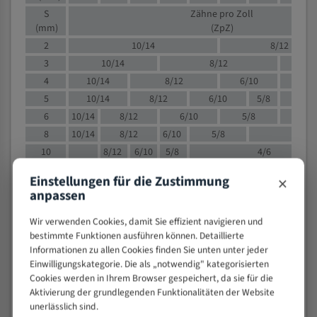
S
Zähne pro Zoll
(mm)
(ZpZ)
2
10/14
8/12
3
10/14
8/12
6/1
4
10/14
8/12
6/10
5/8
5
10/14
8/12
6/10
5/8
6
10/14
8/12
6/10
5/8
8
10/14
8/12
6/10
5/8
4/
10
8/12
6/10
5/8
4/6
12
8/12
6/10
4/6
×
Einstellungen für die Zustimmung
15
8/12
6/10
4/5
anpassen
20
4/6
4/5
Wir verwenden Cookies, damit Sie effizient navigieren und
30
4/5
4/5
bestimmte Funktionen ausführen können. Detaillierte
50
4/5
3/4
Informationen zu allen Cookies finden Sie unten unter jeder
80
3/4
Einwilligungskategorie. Die als „notwendig" kategorisierten
> 100
Cookies werden in Ihrem Browser gespeichert, da sie für die
1,
Aktivierung der grundlegenden Funktionalitäten der Website
unerlässlich sind.
VOLLMATERIAL