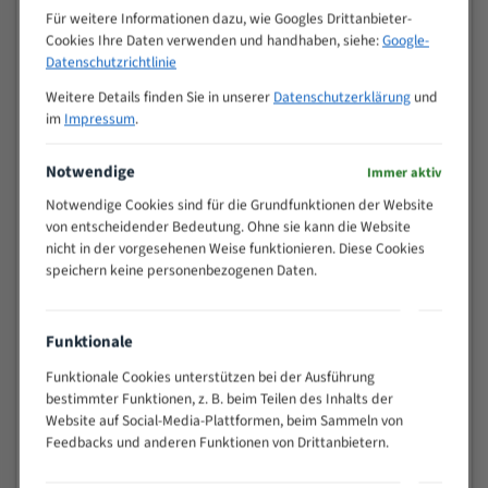
Zähne pro
Für weitere Informationen dazu, wie Googles Drittanbieter-
M (mm)
Zoll (ZpZ)
)
Cookies Ihre Daten verwenden und handhaben, siehe:
Google-
Datenschutzrichtlinie
>
10/14
25
Weitere Details finden Sie in unserer
Datenschutzerklärung
und
15 - 40
8/12
im
Impressum
.
25 - 50
6/10
35 - 70
5/8
Notwendige
Immer aktiv
50 - 120
4/6
Notwendige Cookies sind für die Grundfunktionen der Website
80 - 180
3/4
von entscheidender Bedeutung. Ohne sie kann die Website
130 -
nicht in der vorgesehenen Weise funktionieren. Diese Cookies
2/3
350
speichern keine personenbezogenen Daten.
150 -
1,5/2
450
Funktionale
200 -
1,1/1,6
600
Funktionale Cookies unterstützen bei der Ausführung
> 500
0,75/1,25
bestimmter Funktionen, z. B. beim Teilen des Inhalts der
Website auf Social-Media-Plattformen, beim Sammeln von
Vorteile:
Feedbacks und anderen Funktionen von Drittanbietern.
Vielseitiges Bandsägeblatt für verschiedenste