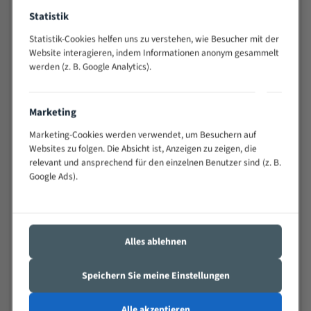
Anwendungen
Statistik
Widerstandsfähig gegen Zahnbruch auch bei
schwierigen Werkstücken (Materialmischung,
Statistik-Cookies helfen uns zu verstehen, wie Besucher mit der
wechselnde Verbindungslängen)
Website interagieren, indem Informationen anonym gesammelt
werden (z. B. Google Analytics).
Sehr geringe Vibration
Äußerst verschleißfest
Marketing
Technische Beschreibung:
Marketing-Cookies werden verwendet, um Besuchern auf
Websites zu folgen. Die Absicht ist, Anzeigen zu zeigen, die
Positiver Spanwinkel
relevant und ansprechend für den einzelnen Benutzer sind (z. B.
Bandkörper aus hochlegiertem Federstahl
Google Ads).
Legierte HSS-beschichtete Zahnspitzen
Spezielle Zahngeometrie und Zahnteilung
Alles ablehnen
Materialien:
Stahl
Speichern Sie meine Einstellungen
Nichteisenmetalle
Alle akzeptieren