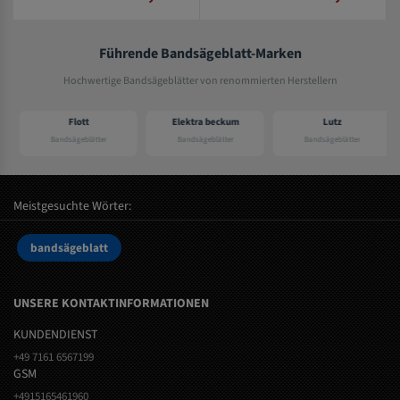
Führende Bandsägeblatt-Marken
Hochwertige Bandsägeblätter von renommierten Herstellern
Flott
Elektra beckum
Lutz
Bandsägeblätter
Bandsägeblätter
Bandsägeblätter
Meistgesuchte Wörter:
bandsägeblatt
UNSERE KONTAKTINFORMATIONEN
KUNDENDIENST
+49 7161 6567199
GSM
+4915165461960