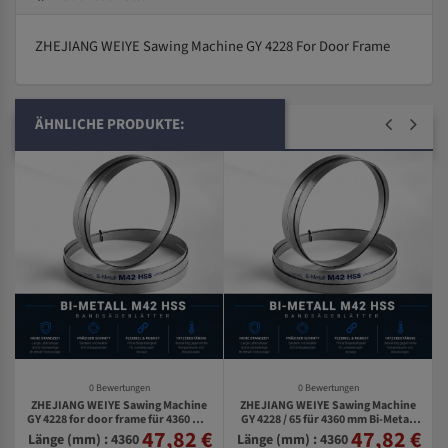
ZHEJIANG WEIYE Sawing Machine GY 4228 For Door Frame
ÄHNLICHE PRODUKTE:
0 Bewertungen
0 Bewertungen
ZHEJIANG WEIYE Sawing Machine
ZHEJIANG WEIYE Sawing Machine
GY 4228 for door frame für 4360 mm
GY 4228 / 65 für 4360 mm Bi-Metall
47,82 €
47,82 €
€
Bi-Metall Bandsägeblätter
Bandsägeblätter
Länge (mm) : 4360
Länge (mm) : 4360