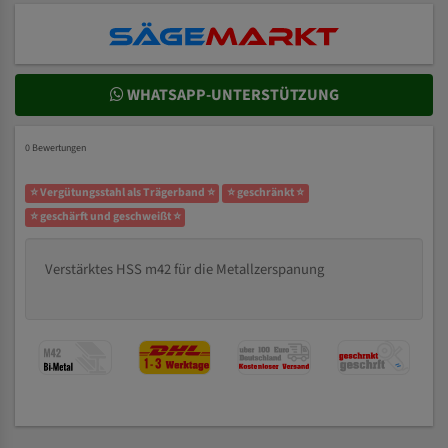
WHATSAPP-UNTERSTÜTZUNG
0 Bewertungen
⭐ Vergütungsstahl als Trägerband ⭐
⭐ geschränkt ⭐
⭐ geschärft und geschweißt ⭐
Verstärktes HSS m42 für die Metallzerspanung