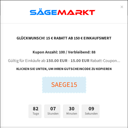
0
×
Spezialstahl Gehärtet
Uddeholm
Glatte
Eine Schneide, doppelte Fase
Spezialstahl
Standart
ÜBER UNS
DEUTSCH
Startseite
Bandsägeblätter Für Metall
Bi-Metal M42 (Standardgröße)
Zhe
Uddeholm Gehärtet
Spezialstahl
Konvex
Zwei Schneiden, vierfache Fase
Uddeholm
gehärtete Zahnspitzen
ABOUTS
ENGLISH
GLÜCKWUNSCH! 15 € RABATT AB 150 € EINKAUFSWERT
Flexback
Gehärtete zahnspitzen
Konkav
Flexback Meterware
ZHEJIANG WEIYE Sawing Machine GY 4228 for
FRANCE
Kupon Anzahl: 100 / Verbleibend: 88
Dachzahnung
Bi-Metall Meterware
door frame für 4360 mm Bi-Metall
Gültig für Einkäufe ab
150.00 EUR
-
15.00 EUR
Rabatt-Coupon...
Bandsägeblätter
Fleischerei Bandsägeblätter
KLICKEN SIE UNTEN, UM IHREN GUTSCHEINCODE ZU KOPIEREN
Bandmesser Glatt Meterware
SAEGE15
Länge (mm):
Bandmesser Dachzahnung Meterware
mm
Breite (mm):
Konkav Meterware
82
07
30
08
mm
Konvex Meterware
Tage
Stunden
Minuten
Sekunden
Stärken + Zahnteilung: