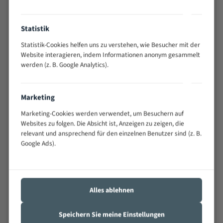
Vielseitiges Bandsägeblatt für verschiedenste
Statistik
Anwendungen
Widerstandsfähig gegen Zahnbruch auch bei
Statistik-Cookies helfen uns zu verstehen, wie Besucher mit der
schwierigen Werkstücken (Materialmischung,
Website interagieren, indem Informationen anonym gesammelt
wechselnde Verbindungslängen)
werden (z. B. Google Analytics).
Sehr geringe Vibration
Äußerst verschleißfest
Marketing
Marketing-Cookies werden verwendet, um Besuchern auf
Technische Beschreibung:
Websites zu folgen. Die Absicht ist, Anzeigen zu zeigen, die
relevant und ansprechend für den einzelnen Benutzer sind (z. B.
Positiver Spanwinkel
Google Ads).
Bandkörper aus hochlegiertem Federstahl
Legierte HSS-beschichtete Zahnspitzen
Spezielle Zahngeometrie und Zahnteilung
Alles ablehnen
Materialien:
Speichern Sie meine Einstellungen
Stahl