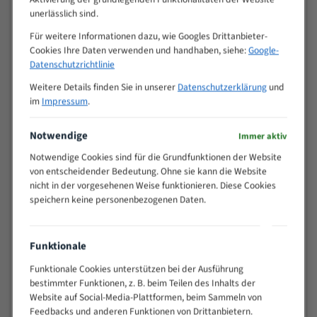
unerlässlich sind.
VOLLMATERIAL
Für weitere Informationen dazu, wie Googles Drittanbieter-
Zähne pro
Cookies Ihre Daten verwenden und handhaben, siehe:
Google-
M (mm)
Zoll (ZpZ)
)
Datenschutzrichtlinie
>
10/14
Weitere Details finden Sie in unserer
Datenschutzerklärung
und
25
im
Impressum
.
15 - 40
8/12
25 - 50
6/10
Notwendige
Immer aktiv
35 - 70
5/8
Notwendige Cookies sind für die Grundfunktionen der Website
50 - 120
4/6
von entscheidender Bedeutung. Ohne sie kann die Website
80 - 180
3/4
nicht in der vorgesehenen Weise funktionieren. Diese Cookies
130 -
speichern keine personenbezogenen Daten.
2/3
350
150 -
1,5/2
450
Funktionale
200 -
Funktionale Cookies unterstützen bei der Ausführung
1,1/1,6
600
bestimmter Funktionen, z. B. beim Teilen des Inhalts der
> 500
0,75/1,25
Website auf Social-Media-Plattformen, beim Sammeln von
Feedbacks und anderen Funktionen von Drittanbietern.
Vorteile: