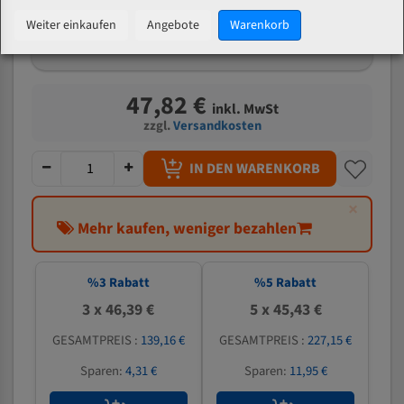
mm
Weiter einkaufen
Angebote
Warenkorb
Welche Zahn soll ich wählen?
47,82 €
inkl. MwSt
zzgl.
Versandkosten
IN DEN WARENKORB
×
Mehr kaufen, weniger bezahlen
%
3
Rabatt
%
5
Rabatt
3 x 46,39 €
5 x 45,43 €
GESAMTPREIS :
139,16 €
GESAMTPREIS :
227,15 €
Sparen:
4,31 €
Sparen:
11,95 €