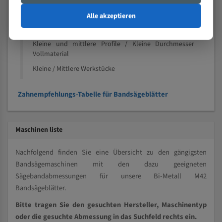
Nichteisenmetalle
Alle akzeptieren
Speziell entwickelt für Profile / Rohre
Kleine und mittlere Profile / Kleine Durchmesser
Vollmaterial
Kleine / Mittlere Werkstücke
Zahnempfehlungs-Tabelle für Bandsägeblätter
Maschinen liste
Nachfolgend finden Sie eine Übersicht zu den gängigsten
Bandsägemaschinen mit den dazu geeigneten
Sägebandabmessungen für unsere Bi-Metall M42
Bandsägeblätter.
Bitte tragen Sie den gesuchten Hersteller, Maschinentyp
oder die gesuchte Abmessung in das Suchfeld rechts ein.