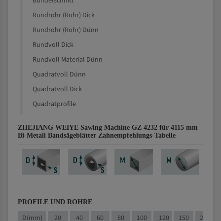
Bündelschnitt
Rundrohr (Rohr) Dick
Rundrohr (Rohr) Dünn
Rundvoll Dick
Rundvoll Material Dünn
Quadratvoll Dünn
Quadratvoll Dick
Quadratprofile
ZHEJIANG WEIYE Sawing Machine GZ 4232 für 4115 mm
Bi-Metall Bandsägeblätter Zahnempfehlungs-Tabelle
PROFILE UND ROHRE
D(mm)
20
40
60
80
100
120
150
200