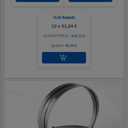
%
10
Rabatt
10 x 41,84 €
GESAMTPREIS :
418,32 €
Sparen:
46,48 €