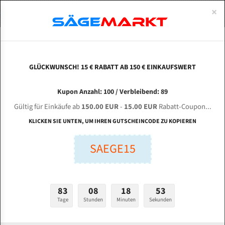
0
×
Spezialstahl Gehärtet
Uddeholm
Glatte
Eine Schneide, doppelte Fase
Spezialstahl
Standart
ÜBER UNS
DEUTSCH
Startseite
Bandsägeblätter Für Metall
Bi-Metal M42 (Standardgröße)
Zhe
Uddeholm Gehärtet
Spezialstahl
Konvex
Zwei Schneiden, vierfache Fase
Uddeholm
gehärtete Zahnspitzen
ABOUTS
ENGLISH
GLÜCKWUNSCH! 15 € RABATT AB 150 € EINKAUFSWERT
Flexback
Gehärtete zahnspitzen
Konkav
Flexback Meterware
ZHEJIANG WEIYE Sawing Machine GZ 4232 für
FRANCE
Kupon Anzahl: 100 / Verbleibend: 89
Dachzahnung
Bi-Metall Meterware
4115 mm Bi-Metall Bandsägeblätter
Gültig für Einkäufe ab
150.00 EUR
-
15.00 EUR
Rabatt-Coupon...
Fleischerei Bandsägeblätter
KLICKEN SIE UNTEN, UM IHREN GUTSCHEINCODE ZU KOPIEREN
Länge (mm):
Bandmesser Glatt Meterware
SAEGE15
mm
Bandmesser Dachzahnung Meterware
Breite (mm):
Konkav Meterware
mm
83
08
18
51
Konvex Meterware
Tage
Stunden
Minuten
Sekunden
Stärken + Zahnteilung:
mm