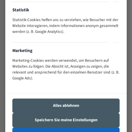
Anwendungen
Widerstandsfähig gegen Zahnbruch auch bei
Statistik
schwierigen Werkstücken (Materialmischung,
Statistik-Cookies helfen uns zu verstehen, wie Besucher mit der
wechselnde Verbindungslängen)
Website interagieren, indem Informationen anonym gesammelt
Sehr geringe Vibration
werden (z. B. Google Analytics).
Äußerst verschleißfest
Marketing
Technische Beschreibung:
Marketing-Cookies werden verwendet, um Besuchern auf
Positiver Spanwinkel
Websites zu folgen. Die Absicht ist, Anzeigen zu zeigen, die
relevant und ansprechend für den einzelnen Benutzer sind (z. B.
Bandkörper aus hochlegiertem Federstahl
Google Ads).
Legierte HSS-beschichtete Zahnspitzen
Spezielle Zahngeometrie und Zahnteilung
Materialien:
Alles ablehnen
Stahl
Speichern Sie meine Einstellungen
Nichteisenmetalle