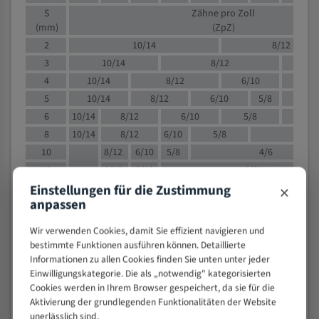
S
Zähne pro Zoll
(mm)
(ZpZ)
2
10/14
8/12
3
10/14
8/12
6/1
4
10/14
8/12
6/10
5/8
5
10/14
8/12
6/10
5/8
6
10/14
8/12
6/10
5/8
8
10/14
8/12
6/10
5/8
4/
10
8/12
6/10
5/8
4/6
12
8/12
6/10
4/6
×
Einstellungen für die Zustimmung
15
8/12
6/10
4/5
anpassen
20
4/6
4/5
30
4/5
4/5
Wir verwenden Cookies, damit Sie effizient navigieren und
50
4/5
3/4
bestimmte Funktionen ausführen können. Detaillierte
Informationen zu allen Cookies finden Sie unten unter jeder
80
3/4
Einwilligungskategorie. Die als „notwendig" kategorisierten
> 100
1,
Cookies werden in Ihrem Browser gespeichert, da sie für die
Aktivierung der grundlegenden Funktionalitäten der Website
VOLLMATERIAL
unerlässlich sind.