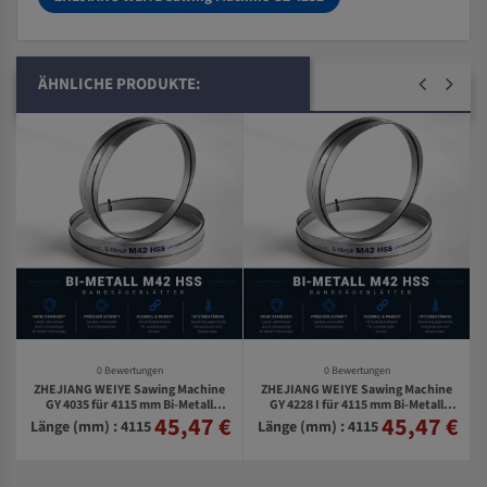
ÄHNLICHE PRODUKTE:
0 Bewertungen
0 Bewertungen
ZHEJIANG WEIYE Sawing Machine
ZHEJIANG WEIYE Sawing Machine
GY 4035 für 4115 mm Bi-Metall
GY 4228 I für 4115 mm Bi-Metall
45,47 €
45,47 €
€
Bandsägeblätter
Bandsägeblätter
Länge (mm) : 4115
Länge (mm) : 4115