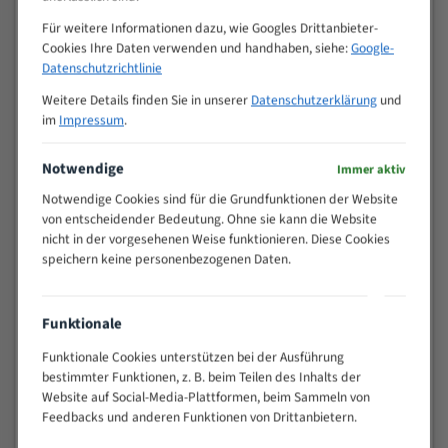
Zähne pro
M (mm)
Für weitere Informationen dazu, wie Googles Drittanbieter-
Zoll (ZpZ)
)
Cookies Ihre Daten verwenden und handhaben, siehe:
Google-
>
10/14
Datenschutzrichtlinie
25
Weitere Details finden Sie in unserer
Datenschutzerklärung
und
15 - 40
8/12
im
Impressum
.
25 - 50
6/10
35 - 70
5/8
Notwendige
Immer aktiv
50 - 120
4/6
Notwendige Cookies sind für die Grundfunktionen der Website
80 - 180
3/4
von entscheidender Bedeutung. Ohne sie kann die Website
130 -
2/3
nicht in der vorgesehenen Weise funktionieren. Diese Cookies
350
speichern keine personenbezogenen Daten.
150 -
1,5/2
450
200 -
Funktionale
1,1/1,6
600
Funktionale Cookies unterstützen bei der Ausführung
> 500
0,75/1,25
bestimmter Funktionen, z. B. beim Teilen des Inhalts der
Vorteile:
Website auf Social-Media-Plattformen, beim Sammeln von
Feedbacks und anderen Funktionen von Drittanbietern.
Vielseitiges Bandsägeblatt für verschiedenste