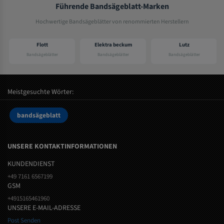
Führende Bandsägeblatt-Marken
Hochwertige Bandsägeblätter von renommierten Herstellern
Flott
Elektra beckum
Lutz
Bandsägeblätter
Bandsägeblätter
Bandsägeblätter
Meistgesuchte Wörter:
bandsägeblatt
UNSERE KONTAKTINFORMATIONEN
KUNDENDIENST
+49 7161 6567199
GSM
+4915165461960
UNSERE E-MAIL-ADRESSE
Post Senden