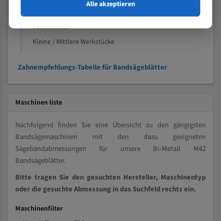
Speziell entwickelt für Profile / Rohre
Alle akzeptieren
Kleine und mittlere Profile / Kleine Durchmesser
Vollmaterial
Kleine / Mittlere Werkstücke
Zahnempfehlungs-Tabelle für Bandsägeblätter
Maschinen liste
Nachfolgend finden Sie eine Übersicht zu den gängigsten
Bandsägemaschinen mit den dazu geeigneten
Sägebandabmessungen für unsere Bi-Metall M42
Bandsägeblätter.
Bitte tragen Sie den gesuchten Hersteller, Maschinentyp
oder die gesuchte Abmessung in das Suchfeld rechts ein.
Maschinenfilter