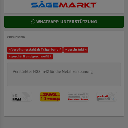
WHATSAPP-UNTERSTÜTZUNG
0 Bewertungen
⭐ Vergütungsstahl als Trägerband ⭐
⭐ geschränkt ⭐
⭐ geschärft und geschweißt ⭐
Verstärktes HSS m42 für die Metallzerspanung