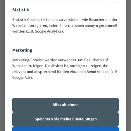
Anwendungen
Widerstandsfähig gegen Zahnbruch auch bei
Statistik
schwierigen Werkstücken (Materialmischung,
Statistik-Cookies helfen uns zu verstehen, wie Besucher mit der
wechselnde Verbindungslängen)
Website interagieren, indem Informationen anonym gesammelt
Sehr geringe Vibration
werden (z. B. Google Analytics).
Äußerst verschleißfest
Marketing
Technische Beschreibung:
Marketing-Cookies werden verwendet, um Besuchern auf
Positiver Spanwinkel
Websites zu folgen. Die Absicht ist, Anzeigen zu zeigen, die
relevant und ansprechend für den einzelnen Benutzer sind (z. B.
Bandkörper aus hochlegiertem Federstahl
Google Ads).
Legierte HSS-beschichtete Zahnspitzen
Spezielle Zahngeometrie und Zahnteilung
Materialien:
Alles ablehnen
Stahl
Speichern Sie meine Einstellungen
Nichteisenmetalle