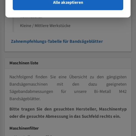
Speziell entwickelt für Profile / Rohre
Alle akzeptieren
Kleine und mittlere Profile / Kleine Durchmesser
Vollmaterial
Kleine / Mittlere Werkstücke
Zahnempfehlungs-Tabelle für Bandsägeblätter
Maschinen liste
Nachfolgend finden Sie eine Übersicht zu den gängigsten
Bandsägemaschinen mit den dazu geeigneten
Sägebandabmessungen für unsere Bi-Metall M42
Bandsägeblätter.
Bitte tragen Sie den gesuchten Hersteller, Maschinentyp
oder die gesuchte Abmessung in das Suchfeld rechts ein.
Maschinenfilter