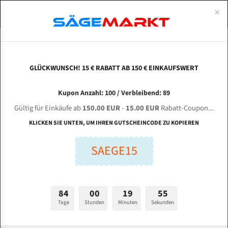
0
×
Spezialstahl Gehärtet
Uddeholm
Glatte
Eine Schneide, doppelte Fase
Spezialstahl
Standart
ÜBER UNS
DEUTSCH
Startseite
Bandsägeblätter Für Metall
Bi-Metal M42 (Standardgröße)
Zhe
Uddeholm Gehärtet
Spezialstahl
Konvex
Zwei Schneiden, vierfache Fase
Uddeholm
gehärtete Zahnspitzen
ABOUTS
ENGLISH
GLÜCKWUNSCH! 15 € RABATT AB 150 € EINKAUFSWERT
Flexback
Gehärtete zahnspitzen
Konkav
Flexback Meterware
ZHEJIANG WEIYE Sawing Machine GY 4232 / 70
FRANCE
Kupon Anzahl: 100 / Verbleibend: 89
Dachzahnung
Bi-Metall Meterware
für 4650 mm Bi-Metall Bandsägeblätter
Gültig für Einkäufe ab
150.00 EUR
-
15.00 EUR
Rabatt-Coupon...
Fleischerei Bandsägeblätter
KLICKEN SIE UNTEN, UM IHREN GUTSCHEINCODE ZU KOPIEREN
Länge (mm):
Bandmesser Glatt Meterware
SAEGE15
mm
Bandmesser Dachzahnung Meterware
Breite (mm):
Konkav Meterware
mm
84
00
19
54
Konvex Meterware
Tage
Stunden
Minuten
Sekunden
Stärken + Zahnteilung:
mm