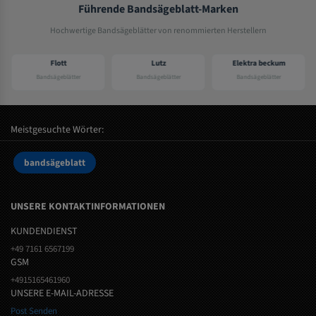
Führende Bandsägeblatt-Marken
Hochwertige Bandsägeblätter von renommierten Herstellern
Flott
Lutz
Elektra beckum
Bandsägeblätter
Bandsägeblätter
Bandsägeblätter
Meistgesuchte Wörter:
bandsägeblatt
UNSERE KONTAKTINFORMATIONEN
KUNDENDIENST
+49 7161 6567199
GSM
+4915165461960
UNSERE E-MAIL-ADRESSE
Post Senden