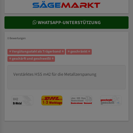
WHATSAPP-UNTERSTÜTZUNG
0 Bewertungen
⭐ Vergütungsstahl als Trägerband ⭐
⭐ geschränkt ⭐
⭐ geschärft und geschweißt ⭐
Verstärktes HSS m42 für die Metallzerspanung