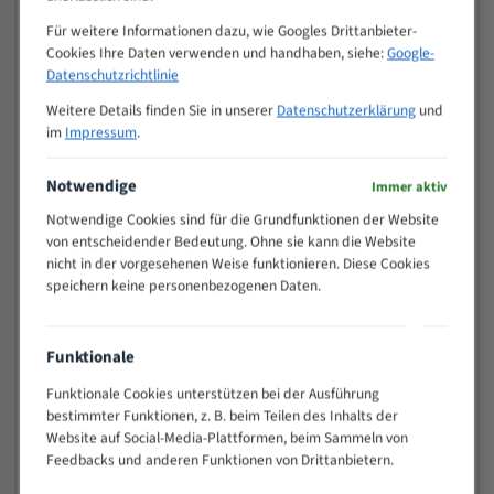
Zähne pro
M (mm)
Für weitere Informationen dazu, wie Googles Drittanbieter-
Zoll (ZpZ)
)
Cookies Ihre Daten verwenden und handhaben, siehe:
Google-
>
10/14
Datenschutzrichtlinie
25
Weitere Details finden Sie in unserer
Datenschutzerklärung
und
15 - 40
8/12
im
Impressum
.
25 - 50
6/10
35 - 70
5/8
Notwendige
Immer aktiv
50 - 120
4/6
Notwendige Cookies sind für die Grundfunktionen der Website
80 - 180
3/4
von entscheidender Bedeutung. Ohne sie kann die Website
130 -
2/3
nicht in der vorgesehenen Weise funktionieren. Diese Cookies
350
speichern keine personenbezogenen Daten.
150 -
1,5/2
450
200 -
Funktionale
1,1/1,6
600
Funktionale Cookies unterstützen bei der Ausführung
> 500
0,75/1,25
bestimmter Funktionen, z. B. beim Teilen des Inhalts der
Vorteile:
Website auf Social-Media-Plattformen, beim Sammeln von
Feedbacks und anderen Funktionen von Drittanbietern.
Vielseitiges Bandsägeblatt für verschiedenste