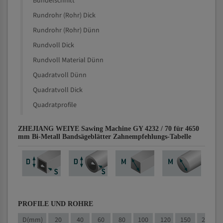
Bündelschnitt
Rundrohr (Rohr) Dick
Rundrohr (Rohr) Dünn
Rundvoll Dick
Rundvoll Material Dünn
Quadratvoll Dünn
Quadratvoll Dick
Quadratprofile
ZHEJIANG WEIYE Sawing Machine GY 4232 / 70 für 4650
mm Bi-Metall Bandsägeblätter Zahnempfehlungs-Tabelle
PROFILE UND ROHRE
D(mm)
20
40
60
80
100
120
150
200