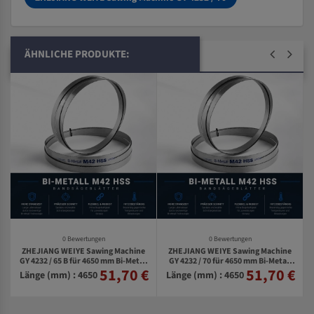
ÄHNLICHE PRODUKTE:
0 Bewertungen
0 Bewertungen
ZHEJIANG WEIYE Sawing Machine
ZHEJIANG WEIYE Sawing Machine
GY 4232 / 65 B für 4650 mm Bi-Metall
GY 4232 / 70 für 4650 mm Bi-Metall
51,70 €
51,70 €
€
Bandsägeblätter
Bandsägeblätter
Länge (mm) : 4650
Länge (mm) : 4650