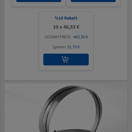
%
10
Rabatt
10 x 46,53 €
GESAMTPREIS :
465,30 €
Sparen:
51,70 €