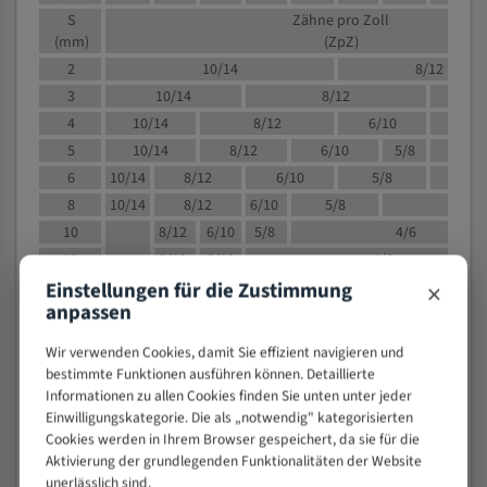
S
Zähne pro Zoll
(mm)
(ZpZ)
2
10/14
8/12
3
10/14
8/12
6/1
4
10/14
8/12
6/10
5/8
5
10/14
8/12
6/10
5/8
6
10/14
8/12
6/10
5/8
8
10/14
8/12
6/10
5/8
4/
10
8/12
6/10
5/8
4/6
12
8/12
6/10
4/6
×
Einstellungen für die Zustimmung
15
8/12
6/10
4/5
anpassen
20
4/6
4/5
30
4/5
4/5
Wir verwenden Cookies, damit Sie effizient navigieren und
50
4/5
3/4
bestimmte Funktionen ausführen können. Detaillierte
Informationen zu allen Cookies finden Sie unten unter jeder
80
3/4
Einwilligungskategorie. Die als „notwendig" kategorisierten
> 100
1,
Cookies werden in Ihrem Browser gespeichert, da sie für die
Aktivierung der grundlegenden Funktionalitäten der Website
VOLLMATERIAL
unerlässlich sind.