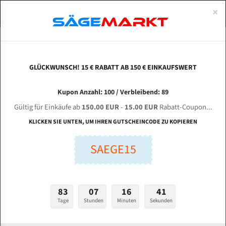
0
×
Spezialstahl Gehärtet
Uddeholm
Glatte
Eine Schneide, doppelte Fase
Spezialstahl
Standart
ÜBER UNS
DEUTSCH
Startseite
Bandsägeblätter Für Metall
Bi-Metal M42 (Standardgröße)
Zhe
Uddeholm Gehärtet
Spezialstahl
Konvex
Zwei Schneiden, vierfache Fase
Uddeholm
gehärtete Zahnspitzen
ABOUTS
ENGLISH
GLÜCKWUNSCH! 15 € RABATT AB 150 € EINKAUFSWERT
Flexback
Gehärtete zahnspitzen
Konkav
Flexback Meterware
ZHEJIANG KANZO INDUSTRIAL GD 4240 für 4700
FRANCE
Kupon Anzahl: 100 / Verbleibend: 89
Dachzahnung
Bi-Metall Meterware
mm Bi-Metall Bandsägeblätter
Gültig für Einkäufe ab
150.00 EUR
-
15.00 EUR
Rabatt-Coupon...
Fleischerei Bandsägeblätter
KLICKEN SIE UNTEN, UM IHREN GUTSCHEINCODE ZU KOPIEREN
Länge (mm):
Bandmesser Glatt Meterware
SAEGE15
mm
Bandmesser Dachzahnung Meterware
Breite (mm):
Konkav Meterware
mm
83
07
16
40
Konvex Meterware
Tage
Stunden
Minuten
Sekunden
Stärken + Zahnteilung:
mm