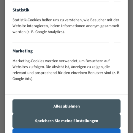
Anwendungen
Widerstandsfähig gegen Zahnbruch auch bei
Statistik
schwierigen Werkstücken (Materialmischung,
Statistik-Cookies helfen uns zu verstehen, wie Besucher mit der
wechselnde Verbindungslängen)
Website interagieren, indem Informationen anonym gesammelt
Sehr geringe Vibration
werden (z. B. Google Analytics).
Äußerst verschleißfest
Marketing
Technische Beschreibung:
Marketing-Cookies werden verwendet, um Besuchern auf
Positiver Spanwinkel
Websites zu folgen. Die Absicht ist, Anzeigen zu zeigen, die
relevant und ansprechend für den einzelnen Benutzer sind (z. B.
Bandkörper aus hochlegiertem Federstahl
Google Ads).
Legierte HSS-beschichtete Zahnspitzen
Spezielle Zahngeometrie und Zahnteilung
Materialien:
Alles ablehnen
Stahl
Speichern Sie meine Einstellungen
Nichteisenmetalle