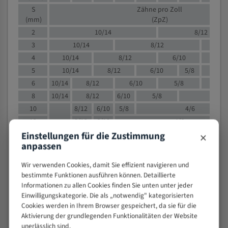
S
Zähne pro Zoll
(mm)
(ZpZ)
2
10/14
8/12
3
10/14
8/12
6/1
4
10/14
8/12
6/10
5/8
5
10/14
8/12
6/10
5/8
6
10/14
8/12
6/10
5/8
8
10/14
8/12
6/10
5/8
4/
10
8/12
6/10
5/8
4/6
12
8/12
6/10
4/6
×
Einstellungen für die Zustimmung
15
8/12
6/10
4/5
anpassen
20
4/6
4/5
30
4/5
4/5
Wir verwenden Cookies, damit Sie effizient navigieren und
50
4/5
3/4
bestimmte Funktionen ausführen können. Detaillierte
Informationen zu allen Cookies finden Sie unten unter jeder
80
3/4
Einwilligungskategorie. Die als „notwendig" kategorisierten
> 100
1,
Cookies werden in Ihrem Browser gespeichert, da sie für die
Aktivierung der grundlegenden Funktionalitäten der Website
VOLLMATERIAL
unerlässlich sind.