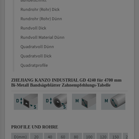
Bündelschnitt
Rundrohr (Rohr) Dick
Rundrohr (Rohr) Dünn
Rundvoll Dick
Rundvoll Material Dünn
Quadratvoll Dünn
Quadratvoll Dick
Quadratprofile
ZHEJIANG KANZO INDUSTRIAL GD 4240 für 4700 mm
Bi-Metall Bandsägeblätter Zahnempfehlungs-Tabelle
PROFILE UND ROHRE
D(mm)
20
40
60
80
100
120
150
200