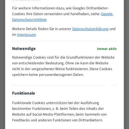
Zähne pro
M (mm)
Für weitere Informationen dazu, wie Googles Drittanbieter-
Zoll (ZpZ)
)
Cookies Ihre Daten verwenden und handhaben, siehe:
Google-
>
10/14
Datenschutzrichtlinie
25
Weitere Details finden Sie in unserer
Datenschutzerklärung
und
15 - 40
8/12
im
Impressum
.
25 - 50
6/10
35 - 70
5/8
Notwendige
Immer aktiv
50 - 120
4/6
Notwendige Cookies sind für die Grundfunktionen der Website
80 - 180
3/4
von entscheidender Bedeutung. Ohne sie kann die Website
130 -
2/3
nicht in der vorgesehenen Weise funktionieren. Diese Cookies
350
speichern keine personenbezogenen Daten.
150 -
1,5/2
450
200 -
Funktionale
1,1/1,6
600
Funktionale Cookies unterstützen bei der Ausführung
> 500
0,75/1,25
bestimmter Funktionen, z. B. beim Teilen des Inhalts der
Vorteile:
Website auf Social-Media-Plattformen, beim Sammeln von
Feedbacks und anderen Funktionen von Drittanbietern.
Vielseitiges Bandsägeblatt für verschiedenste