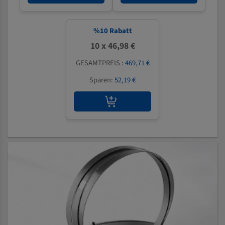
%
10
Rabatt
10 x 46,98 €
GESAMTPREIS :
469,71 €
Sparen:
52,19 €