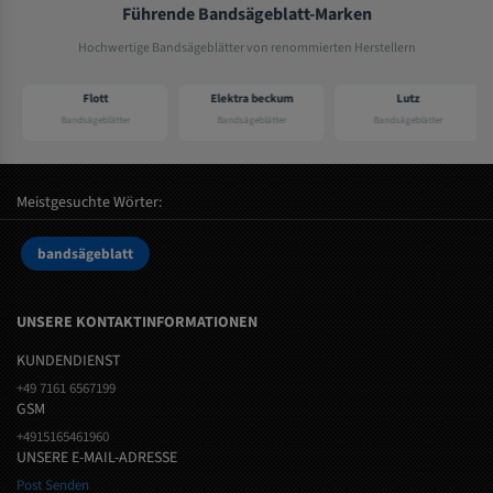
Führende Bandsägeblatt-Marken
Hochwertige Bandsägeblätter von renommierten Herstellern
Flott
Elektra beckum
Lutz
Bandsägeblätter
Bandsägeblätter
Bandsägeblätter
Meistgesuchte Wörter:
bandsägeblatt
UNSERE KONTAKTINFORMATIONEN
KUNDENDIENST
+49 7161 6567199
GSM
+4915165461960
UNSERE E-MAIL-ADRESSE
Post Senden