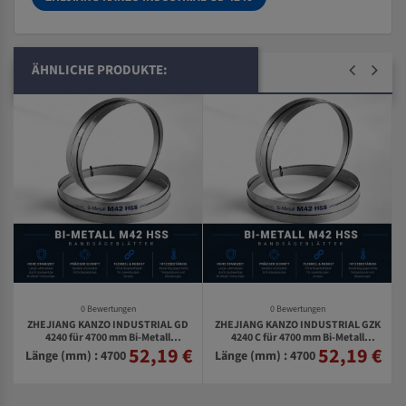
ÄHNLICHE PRODUKTE:
0 Bewertungen
0 Bewertungen
ZHEJIANG KANZO INDUSTRIAL GD
ZHEJIANG KANZO INDUSTRIAL GZK
4240 für 4700 mm Bi-Metall
4240 C für 4700 mm Bi-Metall
52,19 €
52,19 €
€
Bandsägeblätter
Bandsägeblätter
Länge (mm) : 4700
Länge (mm) : 4700