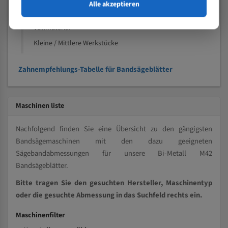
Speziell entwickelt für Profile / Rohre
Alle akzeptieren
Kleine und mittlere Profile / Kleine Durchmesser
Vollmaterial
Kleine / Mittlere Werkstücke
Zahnempfehlungs-Tabelle für Bandsägeblätter
Maschinen liste
Nachfolgend finden Sie eine Übersicht zu den gängigsten
Bandsägemaschinen mit den dazu geeigneten
Sägebandabmessungen für unsere Bi-Metall M42
Bandsägeblätter.
Bitte tragen Sie den gesuchten Hersteller, Maschinentyp
oder die gesuchte Abmessung in das Suchfeld rechts ein.
Maschinenfilter