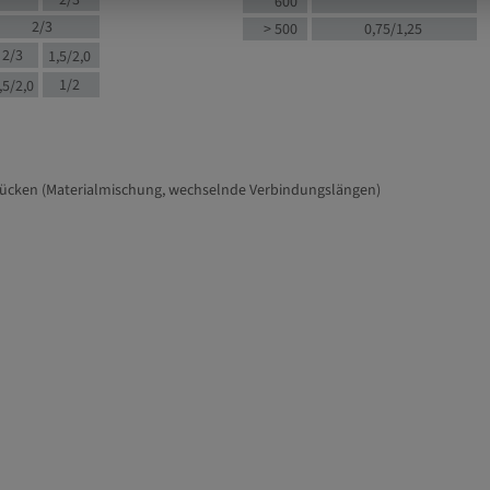
2/3
600
2/3
> 500
0,75/1,25
2/3
1,5/2,0
1/2
,5/2,0
tücken (Materialmischung, wechselnde Verbindungslängen)