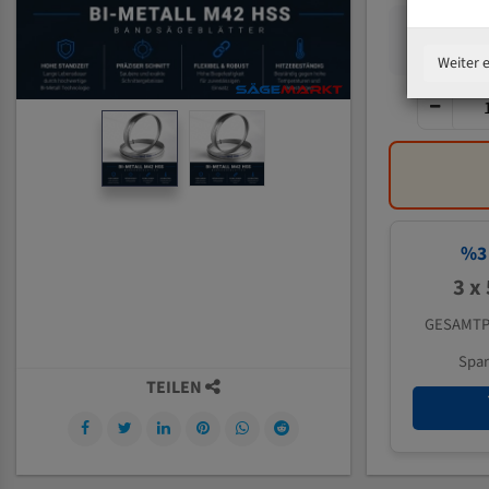
Weiter 
%
3
3 x
GESAMTP
Spa
TEILEN