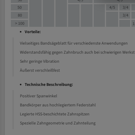
30
4/5
4/5
50
4/5
3/4
80
3/4
> 100
1
Vorteile:
Vielseitiges Bandsägeblatt für verschiedenste Anwendungen
Widerstandsfähig gegen Zahnbruch auch bei schwierigen Werks
Sehr geringe Vibration
Äußerst verschleißfest
Technische Beschreibung:
Positiver Spanwinkel
Bandkörper aus hochlegiertem Federstahl
Legierte HSS-beschichtete Zahnspitzen
Spezielle Zahngeometrie und Zahnteilung