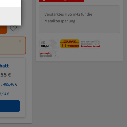
Verstärktes HSS m42 für die
Metallzerspanung
×
batt
,55 €
 :
485,46 €
3,94 €