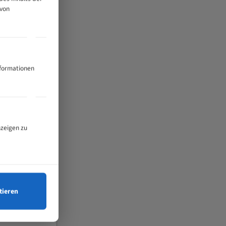
 von
nformationen
nzeigen zu
tieren