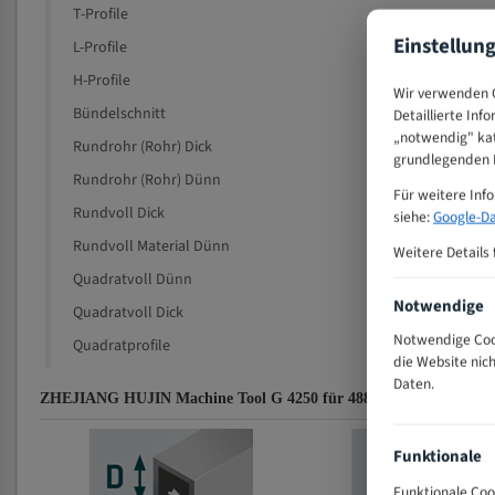
T-Profile
Einstellun
L-Profile
H-Profile
Wir verwenden C
Bündelschnitt
Detaillierte Inf
„notwendig" kat
Rundrohr (Rohr) Dick
grundlegenden F
Rundrohr (Rohr) Dünn
Für weitere Inf
Rundvoll Dick
siehe:
Google-Da
Rundvoll Material Dünn
Weitere Details 
Quadratvoll Dünn
Notwendige
Quadratvoll Dick
Notwendige Cook
Quadratprofile
die Website nic
Daten.
ZHEJIANG HUJIN Machine Tool G 4250 für 4880 mm Bi-Metall Ban
Funktionale
Funktionale Coo