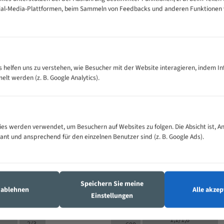
cial-Media-Plattformen, beim Sammeln von Feedbacks und anderen Funktionen
VOLLMATERIAL
Zähne pro
300
500
es helfen uns zu verstehen, wie Besucher mit der Website interagieren, indem I
M (mm)
Zoll (ZpZ)
)
t werden (z. B. Google Analytics).
>
10/14
25
5/8
15 - 40
8/12
0
5/8
25 - 50
6/10
8
4/6
es werden verwendet, um Besuchern auf Websites zu folgen. Die Absicht ist, A
35 - 70
5/8
4/6
vant und ansprechend für den einzelnen Benutzer sind (z. B. Google Ads).
50 - 120
4/6
4/6
80 - 180
3/4
6
130 -
4/5
2/3
350
Speichern Sie meine
4/5
s ablehnen
Alle akzep
150 -
Einstellungen
1,5/2
4/5
450
3/4
200 -
1,1/1,6