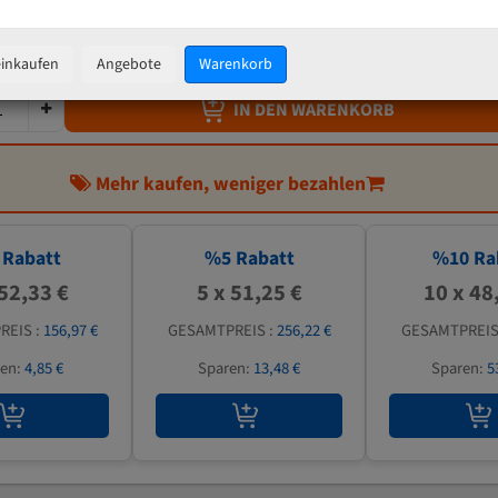
53,94 €
inkl. MwSt
zzgl.
Versandkosten
einkaufen
Angebote
Warenkorb
IN DEN WARENKORB
Mehr kaufen, weniger bezahlen
Rabatt
%
5
Rabatt
%
10
Ra
 52,33 €
5 x 51,25 €
10 x 48
REIS :
156,97 €
GESAMTPREIS :
256,22 €
GESAMTPREIS
ren:
4,85 €
Sparen:
13,48 €
Sparen:
5