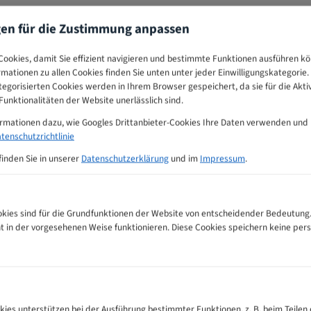
gen für die Zustimmung anpassen
ookies, damit Sie effizient navigieren und bestimmte Funktionen ausführen k
ormationen zu allen Cookies finden Sie unten unter jeder Einwilligungskategorie. 
egorisierten Cookies werden in Ihrem Browser gespeichert, da sie für die Akti
unktionalitäten der Website unerlässlich sind.
ormationen dazu, wie Googles Drittanbieter-Cookies Ihre Daten verwenden und
tenschutzrichtlinie
finden Sie in unserer
Datenschutzerklärung
und im
Impressum
.
ies sind für die Grundfunktionen der Website von entscheidender Bedeutung.
ht in der vorgesehenen Weise funktionieren. Diese Cookies speichern keine p
dsägeblätter Zahnempfehlungs-Tabelle
kies unterstützen bei der Ausführung bestimmter Funktionen, z. B. beim Teilen 