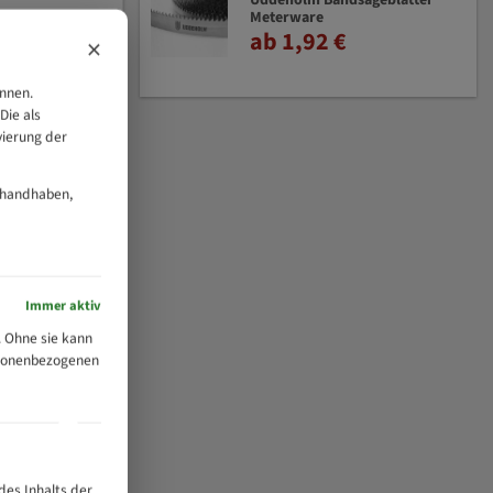
Uddeholm Bandsägeblätter
Meterware
ab 1,92 €
×
önnen.
Die als
vierung der
 handhaben,
Immer aktiv
 Ohne sie kann
ersonenbezogenen
des Inhalts der