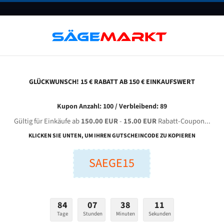
UNTERNEHMEN
FAQ
GUTSCHEINE
BLOG
KONTAKT
GLÜCKWUNSCH! 15 € RABATT AB 150 € EINKAUFSWERT
hejiang Hujin Machine Tool G 4250 Für 4880 Mm Bi-Metall Bandsägeblätter
Kupon Anzahl: 100 / Verbleibend: 89
Gültig für Einkäufe ab
150.00 EUR
-
15.00 EUR
Rabatt-Coupon...
HUJIN Machine Tool G 4250 für 4880 mm Bi-Metall Bands
KLICKEN SIE UNTEN, UM IHREN GUTSCHEINCODE ZU KOPIEREN
SAEGE15
nge (mm):
Breite (mm):
Stärken + Zah
mm
mm
Welche Zahn soll 
84
07
38
10
Tage
Stunden
Minuten
Sekunden