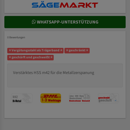
WHATSAPP-UNTERSTÜTZUNG
0 Bewertungen
⭐ Vergütungsstahl als Trägerband ⭐
⭐ geschränkt ⭐
⭐ geschärft und geschweißt ⭐
Verstärktes HSS m42 für die Metallzerspanung