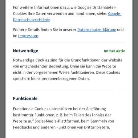
Zähne pro
M (mm)
Für weitere Informationen dazu, wie Googles Drittanbieter-
Zoll (ZpZ)
)
Cookies Ihre Daten verwenden und handhaben, siehe:
Google-
>
Datenschutzrichtlinie
10/14
25
Weitere Details finden Sie in unserer
Datenschutzerklärung
und
15 - 40
8/12
im
Impressum
.
25 - 50
6/10
35 - 70
5/8
Notwendige
Immer aktiv
50 - 120
4/6
Notwendige Cookies sind für die Grundfunktionen der Website
80 - 180
3/4
von entscheidender Bedeutung. Ohne sie kann die Website
130 -
nicht in der vorgesehenen Weise funktionieren. Diese Cookies
2/3
350
speichern keine personenbezogenen Daten.
150 -
1,5/2
450
200 -
Funktionale
1,1/1,6
600
Funktionale Cookies unterstützen bei der Ausführung
> 500
0,75/1,25
bestimmter Funktionen, z. B. beim Teilen des Inhalts der
Website auf Social-Media-Plattformen, beim Sammeln von
Vorteile:
Feedbacks und anderen Funktionen von Drittanbietern.
Vielseitiges Bandsägeblatt für verschiedenste