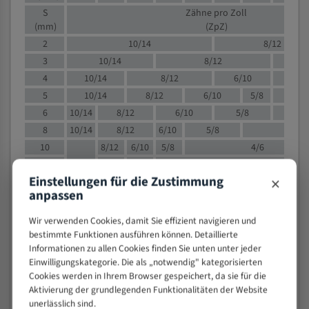
S
Zähne pro Zoll
(mm)
(ZpZ)
2
10/14
8/12
3
10/14
8/12
6/1
4
10/14
8/12
6/10
5/8
5
10/14
8/12
6/10
5/8
6
10/14
8/12
6/10
5/8
8
10/14
8/12
6/10
5/8
4/
10
8/12
6/10
5/8
4/6
12
8/12
6/10
4/6
×
Einstellungen für die Zustimmung
15
8/12
6/10
4/5
anpassen
20
4/6
4/5
30
4/5
4/5
Wir verwenden Cookies, damit Sie effizient navigieren und
50
4/5
3/4
bestimmte Funktionen ausführen können. Detaillierte
Informationen zu allen Cookies finden Sie unten unter jeder
80
3/4
Einwilligungskategorie. Die als „notwendig" kategorisierten
> 100
1,
Cookies werden in Ihrem Browser gespeichert, da sie für die
Aktivierung der grundlegenden Funktionalitäten der Website
VOLLMATERIAL
unerlässlich sind.