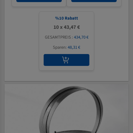
%
10
Rabatt
10 x 43,47 €
GESAMTPREIS :
434,70 €
Sparen:
48,31 €