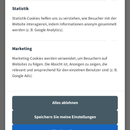
Anwendungen
Statistik
Widerstandsfähig gegen Zahnbruch auch bei
schwierigen Werkstücken (Materialmischung,
Statistik-Cookies helfen uns zu verstehen, wie Besucher mit der
wechselnde Verbindungslängen)
Website interagieren, indem Informationen anonym gesammelt
werden (z. B. Google Analytics).
Sehr geringe Vibration
Äußerst verschleißfest
Marketing
Technische Beschreibung:
Marketing-Cookies werden verwendet, um Besuchern auf
Positiver Spanwinkel
Websites zu folgen. Die Absicht ist, Anzeigen zu zeigen, die
relevant und ansprechend für den einzelnen Benutzer sind (z. B.
Bandkörper aus hochlegiertem Federstahl
Google Ads).
Legierte HSS-beschichtete Zahnspitzen
Spezielle Zahngeometrie und Zahnteilung
Alles ablehnen
Materialien:
Stahl
Speichern Sie meine Einstellungen
Nichteisenmetalle