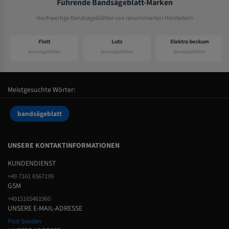
Führende Bandsägeblatt-Marken
Hochwertige Bandsägeblätter von renommierten Herstellern
Flott
Lutz
Elektra beckum
Bandsägeblätter
Bandsägeblätter
Bandsägeblätter
Meistgesuchte Wörter:
bandsägeblatt
UNSERE KONTAKTINFORMATIONEN
KUNDENDIENST
+49 7161 6567199
GSM
+4915165461960
UNSERE E-MAIL-ADRESSE
Post Senden