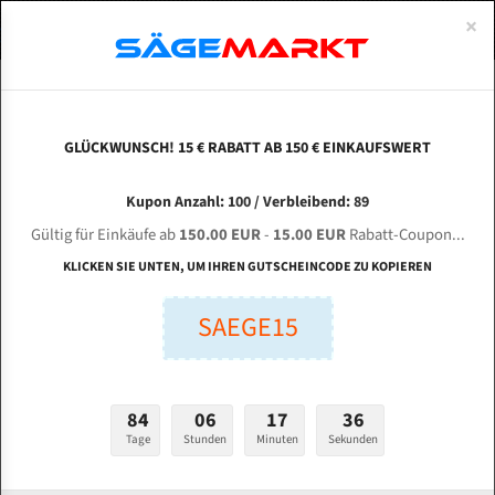
0
×
Spezialstahl Gehärtet
Uddeholm
Glatte
Eine Schneide, doppelte Fase
Spezialstahl
Standart
ÜBER UNS
DEUTSCH
Startseite
Bandsägeblätter Für Metall
Bi-Metal M42 (Standardgröße)
Zhe
Uddeholm Gehärtet
Spezialstahl
Konvex
Zwei Schneiden, vierfache Fase
Uddeholm
gehärtete Zahnspitzen
ABOUTS
ENGLISH
GLÜCKWUNSCH! 15 € RABATT AB 150 € EINKAUFSWERT
Flexback
Gehärtete zahnspitzen
Konkav
Flexback Meterware
ZHEJIANG HENUO Machine Tool SE - 4230 / 60
FRANCE
Kupon Anzahl: 100 / Verbleibend: 89
Dachzahnung
Bi-Metall Meterware
für 4410 mm Bi-Metall Bandsägeblätter
Gültig für Einkäufe ab
150.00 EUR
-
15.00 EUR
Rabatt-Coupon...
Fleischerei Bandsägeblätter
KLICKEN SIE UNTEN, UM IHREN GUTSCHEINCODE ZU KOPIEREN
Länge (mm):
Bandmesser Glatt Meterware
SAEGE15
mm
Bandmesser Dachzahnung Meterware
Breite (mm):
Konkav Meterware
mm
84
06
17
35
Konvex Meterware
Tage
Stunden
Minuten
Sekunden
Stärken + Zahnteilung:
mm