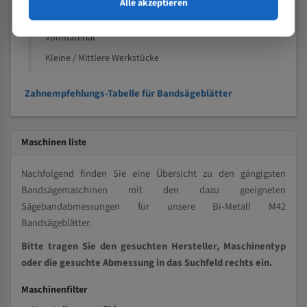
Alle akzeptieren
Speziell entwickelt für Profile / Rohre
Kleine und mittlere Profile / Kleine Durchmesser
Vollmaterial
Kleine / Mittlere Werkstücke
Zahnempfehlungs-Tabelle für Bandsägeblätter
Maschinen liste
Nachfolgend finden Sie eine Übersicht zu den gängigsten
Bandsägemaschinen mit den dazu geeigneten
Sägebandabmessungen für unsere Bi-Metall M42
Bandsägeblätter.
Bitte tragen Sie den gesuchten Hersteller, Maschinentyp
oder die gesuchte Abmessung in das Suchfeld rechts ein.
Maschinenfilter