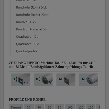
Bündelschnitt
Rundrohr (Rohr) Dick
Rundrohr (Rohr) Dünn
Rundvoll Dick
Rundvoll Material Dünn
Quadratvoll Dünn
Quadratvoll Dick
Quadratprofile
ZHEJIANG HENUO Machine Tool SE - 4230 / 60 für 4410
mm Bi-Metall Bandsägeblätter Zahnempfehlungs-Tabelle
PROFILE UND ROHRE
D(mm)
20
40
60
80
100
120
150
200