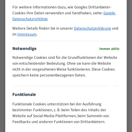
Zähne pro
M (mm)
Für weitere Informationen dazu, wie Googles Drittanbieter-
Zoll (ZpZ)
)
Cookies Ihre Daten verwenden und handhaben, siehe:
Google-
>
Datenschutzrichtlinie
10/14
25
Weitere Details finden Sie in unserer
Datenschutzerklärung
und
15 - 40
8/12
im
Impressum
.
25 - 50
6/10
35 - 70
5/8
Notwendige
Immer aktiv
50 - 120
4/6
Notwendige Cookies sind für die Grundfunktionen der Website
80 - 180
3/4
von entscheidender Bedeutung. Ohne sie kann die Website
130 -
nicht in der vorgesehenen Weise funktionieren. Diese Cookies
2/3
350
speichern keine personenbezogenen Daten.
150 -
1,5/2
450
200 -
Funktionale
1,1/1,6
600
Funktionale Cookies unterstützen bei der Ausführung
> 500
0,75/1,25
bestimmter Funktionen, z. B. beim Teilen des Inhalts der
Vorteile:
Website auf Social-Media-Plattformen, beim Sammeln von
Feedbacks und anderen Funktionen von Drittanbietern.
Vielseitiges Bandsägeblatt für verschiedenste