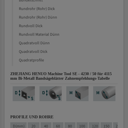
Bündelschnitt
Rundrohr (Rohr) Dick
Rundrohr (Rohr) Dünn
Rundvoll Dick
Rundvoll Material Dünn
Quadratvoll Dünn
Quadratvoll Dick
Quadratprofile
ZHEJIANG HENUO Machine Tool SE - 4230 / 50 für 4115
mm Bi-Metall Bandsägeblätter Zahnempfehlungs-Tabelle
PROFILE UND ROHRE
D(mm)
20
40
60
80
100
120
150
200