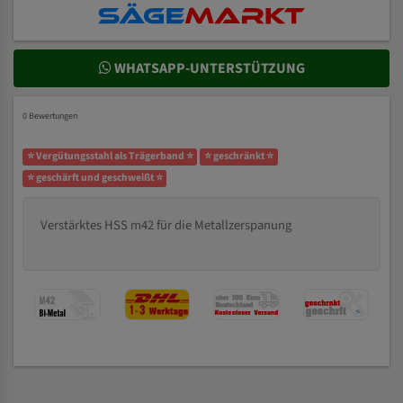
WHATSAPP-UNTERSTÜTZUNG
0 Bewertungen
⭐ Vergütungsstahl als Trägerband ⭐
⭐ geschränkt ⭐
⭐ geschärft und geschweißt ⭐
Verstärktes HSS m42 für die Metallzerspanung