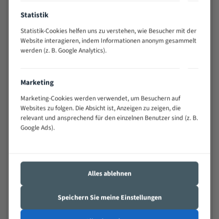
Anwendungen
Statistik
Widerstandsfähig gegen Zahnbruch auch bei
schwierigen Werkstücken (Materialmischung,
Statistik-Cookies helfen uns zu verstehen, wie Besucher mit der
wechselnde Verbindungslängen)
Website interagieren, indem Informationen anonym gesammelt
Sehr geringe Vibration
werden (z. B. Google Analytics).
Äußerst verschleißfest
Marketing
Technische Beschreibung:
Marketing-Cookies werden verwendet, um Besuchern auf
Positiver Spanwinkel
Websites zu folgen. Die Absicht ist, Anzeigen zu zeigen, die
relevant und ansprechend für den einzelnen Benutzer sind (z. B.
Bandkörper aus hochlegiertem Federstahl
Google Ads).
Legierte HSS-beschichtete Zahnspitzen
Spezielle Zahngeometrie und Zahnteilung
Materialien:
Alles ablehnen
Stahl
Speichern Sie meine Einstellungen
Nichteisenmetalle