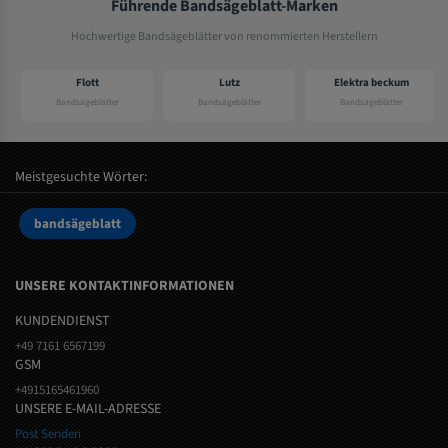
Führende Bandsägeblatt-Marken
Hochwertige Bandsägeblätter von renommierten Herstellern
Flott
Lutz
Elektra beckum
Bandsägeblätter
Bandsägeblätter
Bandsägeblätter
Meistgesuchte Wörter:
bandsägeblatt
UNSERE KONTAKTINFORMATIONEN
KUNDENDIENST
+49 7161 6567199
GSM
+4915165461960
UNSERE E-MAIL-ADRESSE
Post Senden