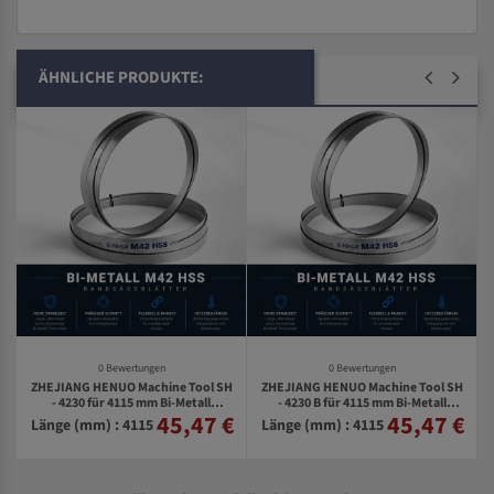
ÄHNLICHE PRODUKTE:
0 Bewertungen
0 Bewertungen
ZHEJIANG HENUO Machine Tool SH
ZHEJIANG HENUO Machine Tool SH
-
- 4230 für 4115 mm Bi-Metall
- 4230 B für 4115 mm Bi-Metall
45,47 €
45,47 €
€
Bandsägeblätter
Bandsägeblätter
Länge (mm) : 4115
Länge (mm) : 4115