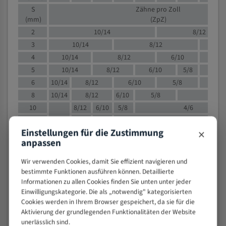
S
Zähne pro Zoll
(mm)
(ZpZ)
2
10/14
8/12
3
10/14
8/12
6/1
4
10/14
8/12
6/10
5/8
5
10/14
8/12
6/10
5/8
6
10/14
8/12
6/10
5/8
8
10/14
8/12
6/10
5/8
4/
10
8/12
6/10
5/8
4/6
12
8/12
6/10
4/6
×
Einstellungen für die Zustimmung
15
8/12
6/10
4/5
anpassen
20
4/6
4/5
30
4/5
4/5
Wir verwenden Cookies, damit Sie effizient navigieren und
50
4/5
3/4
bestimmte Funktionen ausführen können. Detaillierte
Informationen zu allen Cookies finden Sie unten unter jeder
80
3/4
Einwilligungskategorie. Die als „notwendig" kategorisierten
> 100
1,
Cookies werden in Ihrem Browser gespeichert, da sie für die
Aktivierung der grundlegenden Funktionalitäten der Website
VOLLMATERIAL
unerlässlich sind.