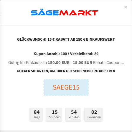
0
×
Spezialstahl Gehärtet
Uddeholm
Glatte
Eine Schneide, doppelte Fase
Spezialstahl
Standart
ÜBER UNS
DEUTSCH
Startseite
Bandsägeblätter Für Metall
Bi-Metal M42 (Standardgröße)
Zhe
Uddeholm Gehärtet
Spezialstahl
Konvex
Zwei Schneiden, vierfache Fase
Uddeholm
gehärtete Zahnspitzen
ABOUTS
ENGLISH
GLÜCKWUNSCH! 15 € RABATT AB 150 € EINKAUFSWERT
Flexback
Gehärtete zahnspitzen
Konkav
Flexback Meterware
ZHEJIANG HENUO Machine Tool SE - 4230 / 50
FRANCE
Kupon Anzahl: 100 / Verbleibend: 89
Dachzahnung
Bi-Metall Meterware
für 4115 mm Bi-Metall Bandsägeblätter
Gültig für Einkäufe ab
150.00 EUR
-
15.00 EUR
Rabatt-Coupon...
Fleischerei Bandsägeblätter
KLICKEN SIE UNTEN, UM IHREN GUTSCHEINCODE ZU KOPIEREN
Länge (mm):
Bandmesser Glatt Meterware
SAEGE15
mm
Bandmesser Dachzahnung Meterware
Breite (mm):
Konkav Meterware
mm
84
15
54
01
Konvex Meterware
Tage
Stunden
Minuten
Sekunden
Stärken + Zahnteilung:
mm