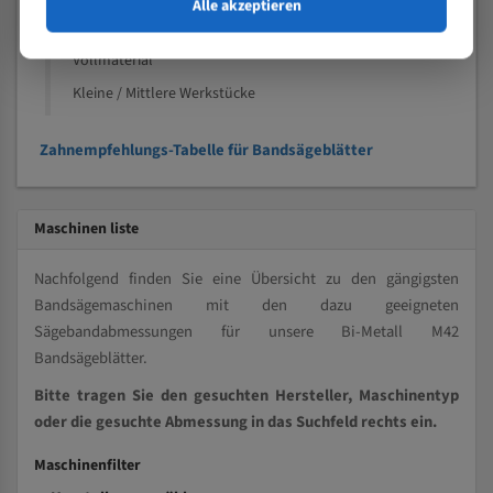
Speziell entwickelt für Profile / Rohre
Alle akzeptieren
Kleine und mittlere Profile / Kleine Durchmesser
Vollmaterial
Kleine / Mittlere Werkstücke
Zahnempfehlungs-Tabelle für Bandsägeblätter
Maschinen liste
Nachfolgend finden Sie eine Übersicht zu den gängigsten
Bandsägemaschinen mit den dazu geeigneten
Sägebandabmessungen für unsere Bi-Metall M42
Bandsägeblätter.
Bitte tragen Sie den gesuchten Hersteller, Maschinentyp
oder die gesuchte Abmessung in das Suchfeld rechts ein.
Maschinenfilter