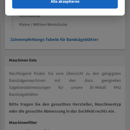
Speziell entwickelt für Profile / Rohre
Alle akzeptieren
Kleine und mittlere Profile / Kleine Durchmesser
Vollmaterial
Kleine / Mittlere Werkstücke
Zahnempfehlungs-Tabelle für Bandsägeblätter
Maschinen liste
Nachfolgend finden Sie eine Übersicht zu den gängigsten
Bandsägemaschinen mit den dazu geeigneten
Sägebandabmessungen für unsere Bi-Metall M42
Bandsägeblätter.
Bitte tragen Sie den gesuchten Hersteller, Maschinentyp
oder die gesuchte Abmessung in das Suchfeld rechts ein.
Maschinenfilter