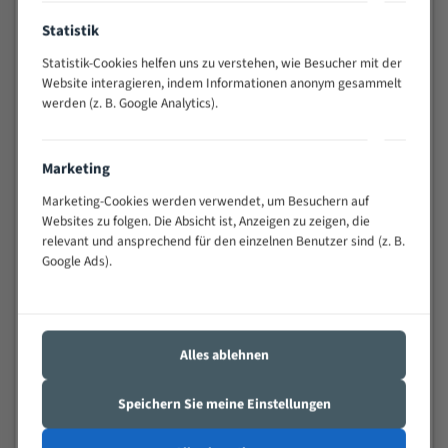
Anwendungen
Statistik
Widerstandsfähig gegen Zahnbruch auch bei
schwierigen Werkstücken (Materialmischung,
Statistik-Cookies helfen uns zu verstehen, wie Besucher mit der
wechselnde Verbindungslängen)
Website interagieren, indem Informationen anonym gesammelt
Sehr geringe Vibration
werden (z. B. Google Analytics).
Äußerst verschleißfest
Marketing
Technische Beschreibung:
Marketing-Cookies werden verwendet, um Besuchern auf
Positiver Spanwinkel
Websites zu folgen. Die Absicht ist, Anzeigen zu zeigen, die
relevant und ansprechend für den einzelnen Benutzer sind (z. B.
Bandkörper aus hochlegiertem Federstahl
Google Ads).
Legierte HSS-beschichtete Zahnspitzen
Spezielle Zahngeometrie und Zahnteilung
Materialien:
Alles ablehnen
Stahl
Speichern Sie meine Einstellungen
Nichteisenmetalle