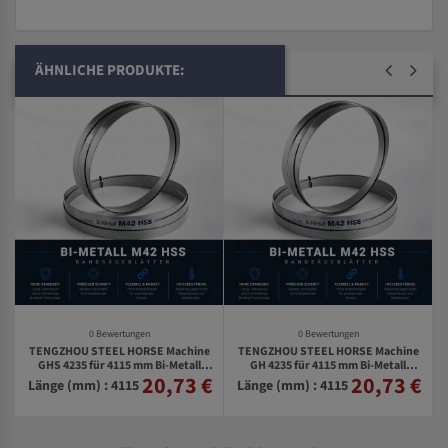
ÄHNLICHE PRODUKTE:
0 Bewertungen
0 Bewertungen
TENGZHOU STEEL HORSE Machine
TENGZHOU STEEL HORSE Machine
e
GHS 4235 für 4115 mm Bi-Metall
GH 4235 für 4115 mm Bi-Metall
20,73 €
20,73 €
€
Bandsägeblätter
Bandsägeblätter
Länge (mm) : 4115
Länge (mm) : 4115