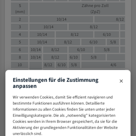
S
Zähne pro Zoll
(mm)
(ZpZ)
2
10/14
8/12
3
10/14
8/12
6/1
4
10/14
8/12
6/10
5/8
5
10/14
8/12
6/10
5/8
6
10/14
8/12
6/10
5/8
8
10/14
8/12
6/10
5/8
4/
10
8/12
6/10
5/8
4/6
12
8/12
6/10
4/6
×
Einstellungen für die Zustimmung
15
8/12
6/10
4/5
anpassen
20
4/6
4/5
30
4/5
4/5
Wir verwenden Cookies, damit Sie effizient navigieren und
50
4/5
3/4
bestimmte Funktionen ausführen können. Detaillierte
Informationen zu allen Cookies finden Sie unten unter jeder
80
3/4
Einwilligungskategorie. Die als „notwendig" kategorisierten
> 100
1,
Cookies werden in Ihrem Browser gespeichert, da sie für die
Aktivierung der grundlegenden Funktionalitäten der Website
VOLLMATERIAL
unerlässlich sind.