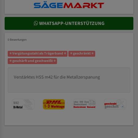
WHATSAPP-UNTERSTÜTZUNG
0 Bewertungen
⭐ Vergütungsstahl als Trägerband ⭐
⭐ geschränkt ⭐
⭐ geschärft und geschweißt ⭐
Verstärktes HSS m42 für die Metallzerspanung