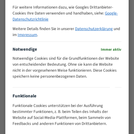
Zähne pro
M (mm)
Für weitere Informationen dazu, wie Googles Drittanbieter-
Zoll (ZpZ)
)
Cookies Ihre Daten verwenden und handhaben, siehe:
Google-
>
Datenschutzrichtlinie
10/14
25
Weitere Details finden Sie in unserer
Datenschutzerklärung
und
15 - 40
8/12
im
Impressum
.
25 - 50
6/10
35 - 70
5/8
Notwendige
Immer aktiv
50 - 120
4/6
Notwendige Cookies sind für die Grundfunktionen der Website
80 - 180
3/4
von entscheidender Bedeutung. Ohne sie kann die Website
130 -
nicht in der vorgesehenen Weise funktionieren. Diese Cookies
2/3
350
speichern keine personenbezogenen Daten.
150 -
1,5/2
450
200 -
Funktionale
1,1/1,6
600
Funktionale Cookies unterstützen bei der Ausführung
> 500
0,75/1,25
bestimmter Funktionen, z. B. beim Teilen des Inhalts der
Vorteile:
Website auf Social-Media-Plattformen, beim Sammeln von
Feedbacks und anderen Funktionen von Drittanbietern.
Vielseitiges Bandsägeblatt für verschiedenste