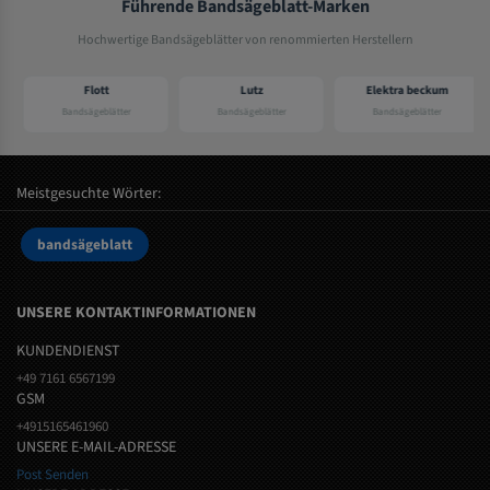
Führende Bandsägeblatt-Marken
Hochwertige Bandsägeblätter von renommierten Herstellern
Flott
Lutz
Elektra beckum
Bandsägeblätter
Bandsägeblätter
Bandsägeblätter
Meistgesuchte Wörter:
bandsägeblatt
UNSERE KONTAKTINFORMATIONEN
KUNDENDIENST
+49 7161 6567199
GSM
+4915165461960
UNSERE E-MAIL-ADRESSE
Post Senden