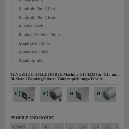
Bündelschnitt
Rundrohr (Rohr) Dick
Rundrohr (Rohr) Dünn
Rundvoll Dick
Rundvoll Material Dünn
Quadratvoll Dünn
Quadratvoll Dick
Quadratprofile
TENGZHOU STEEL HORSE Machine GH 4235 für 4115 mm
Bi-Metall Bandsägeblätter Zahnempfehlungs-Tabelle
PROFILE UND ROHRE
D(mm)
20
40
60
80
100
120
150
200