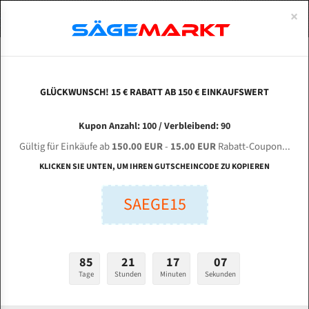
0
×
Spezialstahl Gehärtet
Uddeholm
Glatte
Eine Schneide, doppelte Fase
Spezialstahl
Standart
ÜBER UNS
DEUTSCH
Startseite
Bandsägeblätter Für Metall
Bi-Metal M42 (Standardgröße)
Ten
Uddeholm Gehärtet
Spezialstahl
Konvex
Zwei Schneiden, vierfache Fase
Uddeholm
gehärtete Zahnspitzen
ABOUTS
ENGLISH
GLÜCKWUNSCH! 15 € RABATT AB 150 € EINKAUFSWERT
Flexback
Gehärtete zahnspitzen
Konkav
Flexback Meterware
TENGZHOU STEEL HORSE Machine GH 4235 für
FRANCE
Kupon Anzahl: 100 / Verbleibend: 90
Dachzahnung
Bi-Metall Meterware
4115 mm Bi-Metall Bandsägeblätter
Gültig für Einkäufe ab
150.00 EUR
-
15.00 EUR
Rabatt-Coupon...
Fleischerei Bandsägeblätter
KLICKEN SIE UNTEN, UM IHREN GUTSCHEINCODE ZU KOPIEREN
Länge (mm):
Bandmesser Glatt Meterware
SAEGE15
mm
Bandmesser Dachzahnung Meterware
Breite (mm):
Konkav Meterware
mm
85
21
17
06
Konvex Meterware
Tage
Stunden
Minuten
Sekunden
Stärken + Zahnteilung:
mm