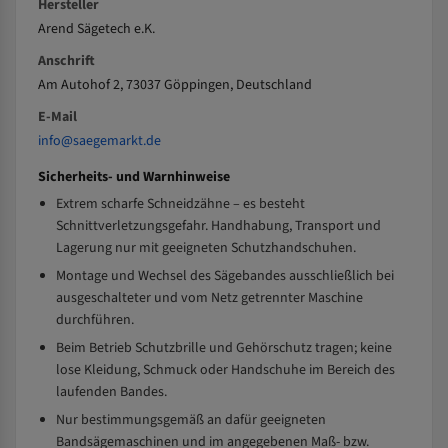
Hersteller
Arend Sägetech e.K.
Anschrift
Am Autohof 2, 73037 Göppingen, Deutschland
E-Mail
info@saegemarkt.de
Sicherheits- und Warnhinweise
Extrem scharfe Schneidzähne – es besteht
Schnittverletzungsgefahr. Handhabung, Transport und
Lagerung nur mit geeigneten Schutzhandschuhen.
Montage und Wechsel des Sägebandes ausschließlich bei
ausgeschalteter und vom Netz getrennter Maschine
durchführen.
Beim Betrieb Schutzbrille und Gehörschutz tragen; keine
lose Kleidung, Schmuck oder Handschuhe im Bereich des
laufenden Bandes.
Nur bestimmungsgemäß an dafür geeigneten
Bandsägemaschinen und im angegebenen Maß- bzw.