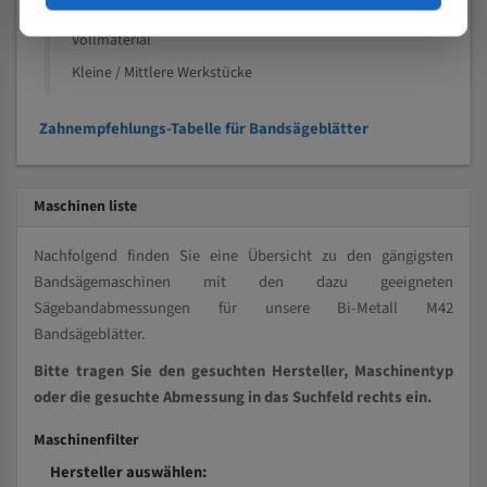
Kleine und mittlere Profile / Kleine Durchmesser
Vollmaterial
Kleine / Mittlere Werkstücke
Zahnempfehlungs-Tabelle für Bandsägeblätter
Maschinen liste
Nachfolgend finden Sie eine Übersicht zu den gängigsten
Bandsägemaschinen mit den dazu geeigneten
Sägebandabmessungen für unsere Bi-Metall M42
Bandsägeblätter.
Bitte tragen Sie den gesuchten Hersteller, Maschinentyp
oder die gesuchte Abmessung in das Suchfeld rechts ein.
Maschinenfilter
Hersteller auswählen: