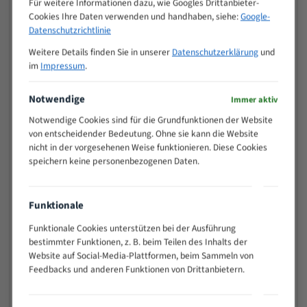
Für weitere Informationen dazu, wie Googles Drittanbieter-
M (mm)
Zoll (ZpZ)
)
Cookies Ihre Daten verwenden und handhaben, siehe:
Google-
>
Datenschutzrichtlinie
10/14
25
Weitere Details finden Sie in unserer
Datenschutzerklärung
und
15 - 40
8/12
im
Impressum
.
25 - 50
6/10
35 - 70
5/8
Notwendige
Immer aktiv
50 - 120
4/6
Notwendige Cookies sind für die Grundfunktionen der Website
80 - 180
3/4
von entscheidender Bedeutung. Ohne sie kann die Website
130 -
nicht in der vorgesehenen Weise funktionieren. Diese Cookies
2/3
350
speichern keine personenbezogenen Daten.
150 -
1,5/2
450
200 -
Funktionale
1,1/1,6
600
Funktionale Cookies unterstützen bei der Ausführung
> 500
0,75/1,25
bestimmter Funktionen, z. B. beim Teilen des Inhalts der
Website auf Social-Media-Plattformen, beim Sammeln von
Vorteile:
Feedbacks und anderen Funktionen von Drittanbietern.
Vielseitiges Bandsägeblatt für verschiedenste
Anwendungen