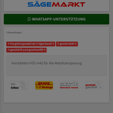
WHATSAPP-UNTERSTÜTZUNG
0 Bewertungen
⭐ Vergütungsstahl als Trägerband ⭐
⭐ geschränkt ⭐
⭐ geschärft und geschweißt ⭐
Verstärktes HSS m42 für die Metallzerspanung