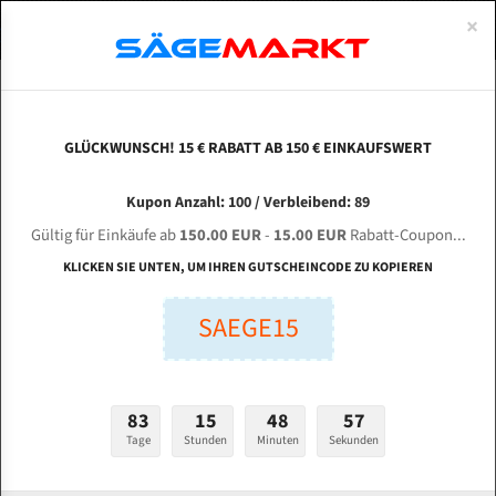
0
×
Spezialstahl Gehärtet
Uddeholm
Glatte
Eine Schneide, doppelte Fase
Spezialstahl
Standart
ÜBER UNS
DEUTSCH
Startseite
Bandsägeblätter Für Metall
Bi-Metal M42 (Standardgröße)
Tas
Uddeholm Gehärtet
Spezialstahl
Konvex
Zwei Schneiden, vierfache Fase
Uddeholm
gehärtete Zahnspitzen
ABOUTS
ENGLISH
GLÜCKWUNSCH! 15 € RABATT AB 150 € EINKAUFSWERT
Flexback
Gehärtete zahnspitzen
Konkav
Flexback Meterware
TASKSAW T-H 5030 für 4115 mm Bi-Metall
FRANCE
Kupon Anzahl: 100 / Verbleibend: 89
Dachzahnung
Bi-Metall Meterware
Bandsägeblätter
Gültig für Einkäufe ab
150.00 EUR
-
15.00 EUR
Rabatt-Coupon...
Fleischerei Bandsägeblätter
KLICKEN SIE UNTEN, UM IHREN GUTSCHEINCODE ZU KOPIEREN
Länge (mm):
Bandmesser Glatt Meterware
SAEGE15
mm
Bandmesser Dachzahnung Meterware
Breite (mm):
Konkav Meterware
mm
83
15
48
56
Konvex Meterware
Tage
Stunden
Minuten
Sekunden
Stärken + Zahnteilung:
mm