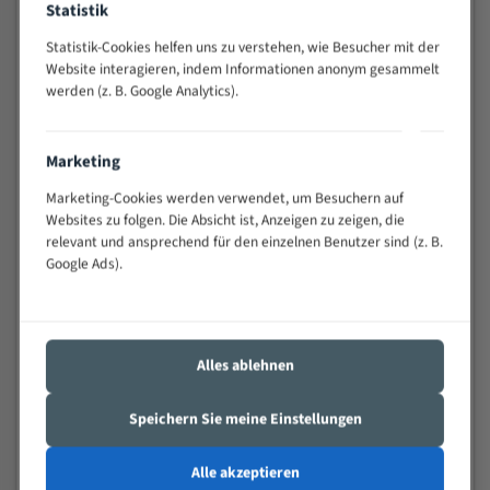
Statistik
Widerstandsfähig gegen Zahnbruch auch bei
schwierigen Werkstücken (Materialmischung,
Statistik-Cookies helfen uns zu verstehen, wie Besucher mit der
wechselnde Verbindungslängen)
Website interagieren, indem Informationen anonym gesammelt
werden (z. B. Google Analytics).
Sehr geringe Vibration
Äußerst verschleißfest
Marketing
Technische Beschreibung:
Marketing-Cookies werden verwendet, um Besuchern auf
Positiver Spanwinkel
Websites zu folgen. Die Absicht ist, Anzeigen zu zeigen, die
relevant und ansprechend für den einzelnen Benutzer sind (z. B.
Bandkörper aus hochlegiertem Federstahl
Google Ads).
Legierte HSS-beschichtete Zahnspitzen
Spezielle Zahngeometrie und Zahnteilung
Alles ablehnen
Materialien:
Stahl
Speichern Sie meine Einstellungen
Nichteisenmetalle
Alle akzeptieren
Speziell entwickelt für Profile / Rohre