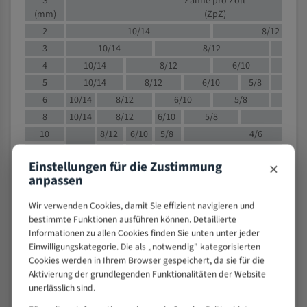
S
Zähne pro Zoll
(mm)
(ZpZ)
2
10/14
8/12
3
10/14
8/12
6/1
4
10/14
8/12
6/10
5/8
5
10/14
8/12
6/10
5/8
6
10/14
8/12
6/10
5/8
8
10/14
8/12
6/10
5/8
4/
10
8/12
6/10
5/8
4/6
12
8/12
6/10
4/6
×
Einstellungen für die Zustimmung
15
8/12
6/10
4/5
anpassen
20
4/6
4/5
30
4/5
4/5
Wir verwenden Cookies, damit Sie effizient navigieren und
bestimmte Funktionen ausführen können. Detaillierte
50
4/5
3/4
Informationen zu allen Cookies finden Sie unten unter jeder
80
3/4
Einwilligungskategorie. Die als „notwendig" kategorisierten
> 100
1,
Cookies werden in Ihrem Browser gespeichert, da sie für die
Aktivierung der grundlegenden Funktionalitäten der Website
VOLLMATERIAL
unerlässlich sind.
Zähne pro