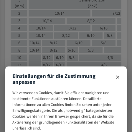
S
Zähne pro Zoll
(mm)
(ZpZ)
2
10/14
8/12
3
10/14
8/12
6/1
4
10/14
8/12
6/10
5/8
5
10/14
8/12
6/10
5/8
6
10/14
8/12
6/10
5/8
8
10/14
8/12
6/10
5/8
4/
10
8/12
6/10
5/8
4/6
12
8/12
6/10
4/6
15
8/12
6/10
4/5
×
Einstellungen für die Zustimmung
20
4/6
4/5
anpassen
30
4/5
4/5
Wir verwenden Cookies, damit Sie effizient navigieren und
50
4/5
3/4
bestimmte Funktionen ausführen können. Detaillierte
80
3/4
Informationen zu allen Cookies finden Sie unten unter jeder
> 100
1,
Einwilligungskategorie. Die als „notwendig" kategorisierten
Cookies werden in Ihrem Browser gespeichert, da sie für die
VOLLMATERIAL
Aktivierung der grundlegenden Funktionalitäten der Website
unerlässlich sind.
Zähne pro