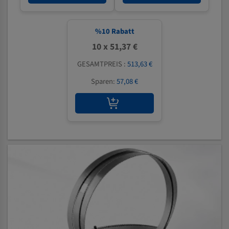
%
10
Rabatt
10 x 51,37 €
GESAMTPREIS :
513,63 €
Sparen:
57,08 €