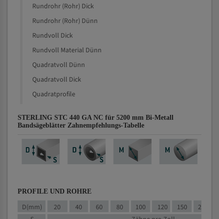
Rundrohr (Rohr) Dick
Rundrohr (Rohr) Dünn
Rundvoll Dick
Rundvoll Material Dünn
Quadratvoll Dünn
Quadratvoll Dick
Quadratprofile
STERLING STC 440 GA NC für 5200 mm Bi-Metall
Bandsägeblätter Zahnempfehlungs-Tabelle
PROFILE UND ROHRE
D(mm)
20
40
60
80
100
120
150
200