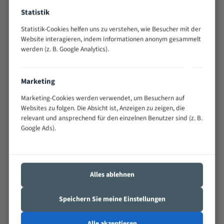
Widerstandsfähig gegen Zahnbruch auch bei
Statistik
schwierigen Werkstücken (Materialmischung,
wechselnde Verbindungslängen)
Statistik-Cookies helfen uns zu verstehen, wie Besucher mit der
Website interagieren, indem Informationen anonym gesammelt
Sehr geringe Vibration
werden (z. B. Google Analytics).
Äußerst verschleißfest
Technische Beschreibung:
Marketing
Marketing-Cookies werden verwendet, um Besuchern auf
Positiver Spanwinkel
Websites zu folgen. Die Absicht ist, Anzeigen zu zeigen, die
Bandkörper aus hochlegiertem Federstahl
relevant und ansprechend für den einzelnen Benutzer sind (z. B.
Google Ads).
Legierte HSS-beschichtete Zahnspitzen
Spezielle Zahngeometrie und Zahnteilung
Materialien:
Alles ablehnen
Stahl
Speichern Sie meine Einstellungen
Nichteisenmetalle
Speziell entwickelt für Profile / Rohre
Alle akzeptieren