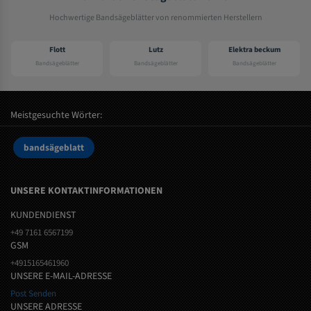
Hochwertige Bandsägeblätter von renommierten Herstellern
Flott
Lutz
Elektra beckum
Bandsägeblätter
Bandsägeblätter
Bandsägeblätter
Meistgesuchte Wörter:
bandsägeblatt
UNSERE KONTAKTINFORMATIONEN
KUNDENDIENST
+49 7161 6567199
GSM
+4915165461960
UNSERE E-MAIL-ADRESSE
Post Senden
UNSERE ADRESSE