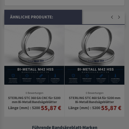
ÄHNLICHE PRODUKTE:
0 Bewertungen
0 Bewertungen
STERLING STC 360 GA CNC für 5200
STERLING STC 460 SA für 5200 mm
mm Bi-Metall Bandsägeblätter
Bi-Metall Bandsägeblätter
55,87 €
55,87 €
€
Länge (mm) : 5200
Länge (mm) : 5200
Führende Bandsägeblatt-Marken