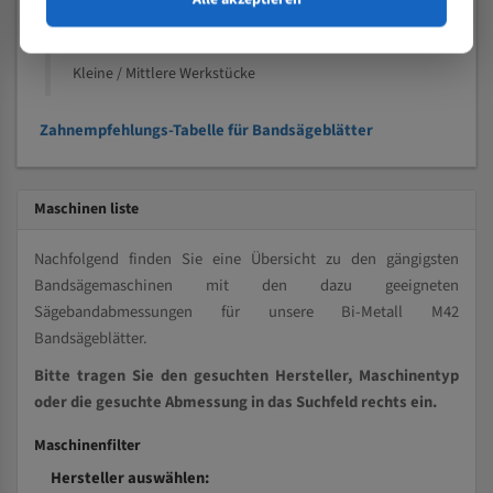
Kleine und mittlere Profile / Kleine Durchmesser
Vollmaterial
Kleine / Mittlere Werkstücke
Zahnempfehlungs-Tabelle für Bandsägeblätter
Maschinen liste
Nachfolgend finden Sie eine Übersicht zu den gängigsten
Bandsägemaschinen mit den dazu geeigneten
Sägebandabmessungen für unsere Bi-Metall M42
Bandsägeblätter.
Bitte tragen Sie den gesuchten Hersteller, Maschinentyp
oder die gesuchte Abmessung in das Suchfeld rechts ein.
Maschinenfilter
Hersteller auswählen: