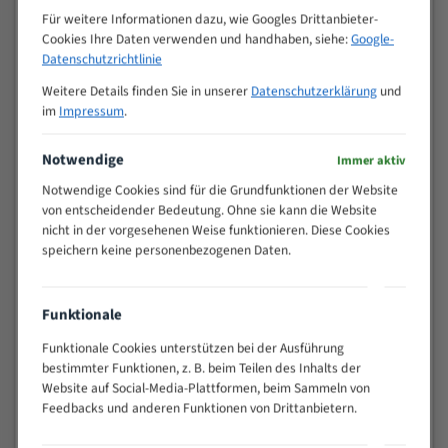
M (mm)
Zoll (ZpZ)
)
Für weitere Informationen dazu, wie Googles Drittanbieter-
Cookies Ihre Daten verwenden und handhaben, siehe:
Google-
>
10/14
Datenschutzrichtlinie
25
15 - 40
8/12
Weitere Details finden Sie in unserer
Datenschutzerklärung
und
25 - 50
6/10
im
Impressum
.
35 - 70
5/8
Notwendige
50 - 120
4/6
Immer aktiv
80 - 180
3/4
Notwendige Cookies sind für die Grundfunktionen der Website
130 -
von entscheidender Bedeutung. Ohne sie kann die Website
2/3
350
nicht in der vorgesehenen Weise funktionieren. Diese Cookies
speichern keine personenbezogenen Daten.
150 -
1,5/2
450
200 -
1,1/1,6
Funktionale
600
> 500
0,75/1,25
Funktionale Cookies unterstützen bei der Ausführung
bestimmter Funktionen, z. B. beim Teilen des Inhalts der
Vorteile:
Website auf Social-Media-Plattformen, beim Sammeln von
Feedbacks und anderen Funktionen von Drittanbietern.
Vielseitiges Bandsägeblatt für verschiedenste
Anwendungen