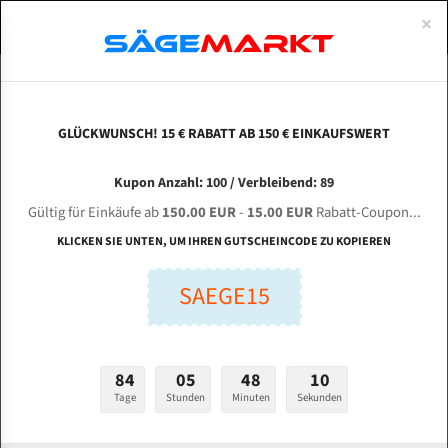
0
×
Spezialstahl Gehärtet
Uddeholm
Glatte
Eine Schneide, doppelte Fase
Spezialstahl
Standart
ÜBER UNS
DEUTSCH
Startseite
Bandsägeblätter Für Metall
Bi-Metal M42 (Standardgröße)
Ste
Uddeholm Gehärtet
Spezialstahl
Konvex
Zwei Schneiden, vierfache Fase
Uddeholm
gehärtete Zahnspitzen
ABOUTS
ENGLISH
GLÜCKWUNSCH! 15 € RABATT AB 150 € EINKAUFSWERT
Flexback
Gehärtete zahnspitzen
Konkav
Flexback Meterware
STERLING STC 440 GA NC für 5200 mm Bi-Metall
FRANCE
Kupon Anzahl: 100 / Verbleibend: 89
Dachzahnung
Bi-Metall Meterware
Bandsägeblätter
Gültig für Einkäufe ab
150.00 EUR
-
15.00 EUR
Rabatt-Coupon...
Fleischerei Bandsägeblätter
KLICKEN SIE UNTEN, UM IHREN GUTSCHEINCODE ZU KOPIEREN
Länge (mm):
Bandmesser Glatt Meterware
SAEGE15
mm
Bandmesser Dachzahnung Meterware
Breite (mm):
Konkav Meterware
mm
84
05
48
09
Konvex Meterware
Tage
Stunden
Minuten
Sekunden
Stärken + Zahnteilung:
mm