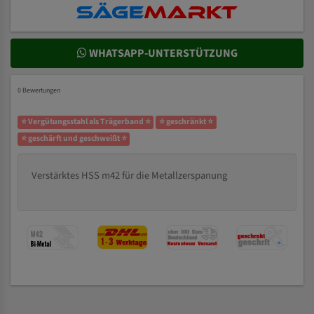
WHATSAPP-UNTERSTÜTZUNG
0 Bewertungen
⭐ Vergütungsstahl als Trägerband ⭐
⭐ geschränkt ⭐
⭐ geschärft und geschweißt ⭐
Verstärktes HSS m42 für die Metallzerspanung