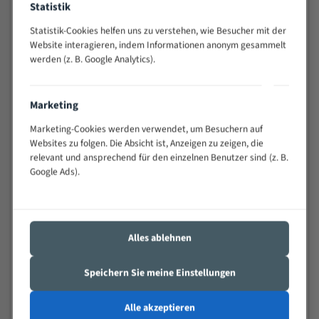
Statistik
Widerstandsfähig gegen Zahnbruch auch bei
schwierigen Werkstücken (Materialmischung,
Statistik-Cookies helfen uns zu verstehen, wie Besucher mit der
wechselnde Verbindungslängen)
Website interagieren, indem Informationen anonym gesammelt
werden (z. B. Google Analytics).
Sehr geringe Vibration
Äußerst verschleißfest
Marketing
Technische Beschreibung:
Marketing-Cookies werden verwendet, um Besuchern auf
Positiver Spanwinkel
Websites zu folgen. Die Absicht ist, Anzeigen zu zeigen, die
relevant und ansprechend für den einzelnen Benutzer sind (z. B.
Bandkörper aus hochlegiertem Federstahl
Google Ads).
Legierte HSS-beschichtete Zahnspitzen
Spezielle Zahngeometrie und Zahnteilung
Alles ablehnen
Materialien:
Stahl
Speichern Sie meine Einstellungen
Nichteisenmetalle
Alle akzeptieren
Speziell entwickelt für Profile / Rohre