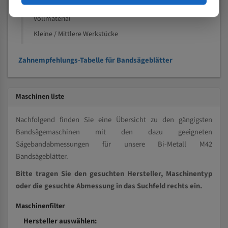
Kleine und mittlere Profile / Kleine Durchmesser
Vollmaterial
Kleine / Mittlere Werkstücke
Zahnempfehlungs-Tabelle für Bandsägeblätter
Maschinen liste
Nachfolgend finden Sie eine Übersicht zu den gängigsten
Bandsägemaschinen mit den dazu geeigneten
Sägebandabmessungen für unsere Bi-Metall M42
Bandsägeblätter.
Bitte tragen Sie den gesuchten Hersteller, Maschinentyp
oder die gesuchte Abmessung in das Suchfeld rechts ein.
Maschinenfilter
Hersteller auswählen: