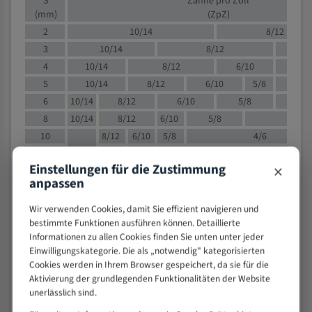
S
Zähne pro Zoll
(mm)
(ZpZ)
2
10/14
8/12
3
10/14
8/12
6/1
4
10/14
8/12
6/10
5/8
5
10/14
8/12
6/10
5/8
6
10/14
8/12
6/10
5/8
8
10/14
8/12
6/10
5/8
4/
10
8/12
6/10
5/8
4/6
12
8/12
6/10
4/6
×
Einstellungen für die Zustimmung
15
8/12
6/10
4/5
anpassen
20
4/6
4/5
30
4/5
4/5
Wir verwenden Cookies, damit Sie effizient navigieren und
bestimmte Funktionen ausführen können. Detaillierte
50
4/5
3/4
Informationen zu allen Cookies finden Sie unten unter jeder
80
3/4
Einwilligungskategorie. Die als „notwendig" kategorisierten
> 100
1,
Cookies werden in Ihrem Browser gespeichert, da sie für die
Aktivierung der grundlegenden Funktionalitäten der Website
VOLLMATERIAL
unerlässlich sind.
Zähne pro