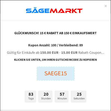
0
×
Spezialstahl Gehärtet
Uddeholm
Glatte
Eine Schneide, doppelte Fase
Spezialstahl
Standart
ÜBER UNS
DEUTSCH
Startseite
Bandsägeblätter Für Metall
Bi-Metal M42 (Standardgröße)
Spa
Uddeholm Gehärtet
Spezialstahl
Konvex
Zwei Schneiden, vierfache Fase
Uddeholm
gehärtete Zahnspitzen
ABOUTS
ENGLISH
GLÜCKWUNSCH! 15 € RABATT AB 150 € EINKAUFSWERT
Flexback
Gehärtete zahnspitzen
Konkav
Flexback Meterware
SPARTAN PA 13 / 3 für 4115 mm Bi-Metall
FRANCE
Kupon Anzahl: 100 / Verbleibend: 89
Dachzahnung
Bi-Metall Meterware
Bandsägeblätter
Gültig für Einkäufe ab
150.00 EUR
-
15.00 EUR
Rabatt-Coupon...
Fleischerei Bandsägeblätter
KLICKEN SIE UNTEN, UM IHREN GUTSCHEINCODE ZU KOPIEREN
Länge (mm):
Bandmesser Glatt Meterware
SAEGE15
mm
Bandmesser Dachzahnung Meterware
Breite (mm):
Konkav Meterware
mm
83
20
57
24
Konvex Meterware
Tage
Stunden
Minuten
Sekunden
Stärken + Zahnteilung:
mm