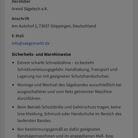
Hersteller
Arend Sägetech e.K.
Anschrift
Am Autohof 2, 73037 Göppingen, Deutschland
E-Mail
info@saegemarkt.de
Sicherheits- und Warnhinweise
Extrem scharfe Schneidzähne – es besteht
Schnittverletzungsgefahr. Handhabung, Transport und
Lagerung nur mit geeigneten Schutzhandschuhen.
Montage und Wechsel des Sägebandes ausschließlich bei
ausgeschalteter und vom Netz getrennter Maschine
durchführen.
Beim Betrieb Schutzbrille und Gehörschutz tragen; keine
lose Kleidung, Schmuck oder Handschuhe im Bereich des
laufenden Bandes.
Nur bestimmungsgemäß an dafür geeigneten
Bandsägemaschinen und im angegebenen Maß- bzw.