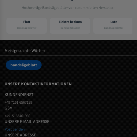
Hochwertige Bandsägeblätter von renommierten Herstellern
Flott
Elektra beckum
Lutz
Bandsägeblätter
Bandsägeblätter
Bandsägeblätter
Meistgesuchte Wörter:
bandsägeblatt
UNSERE KONTAKTINFORMATIONEN
KUNDENDIENST
+49 7161 6567199
GSM
+4915165461960
UNSERE E-MAIL-ADRESSE
Post Senden
UNSERE ADRESSE