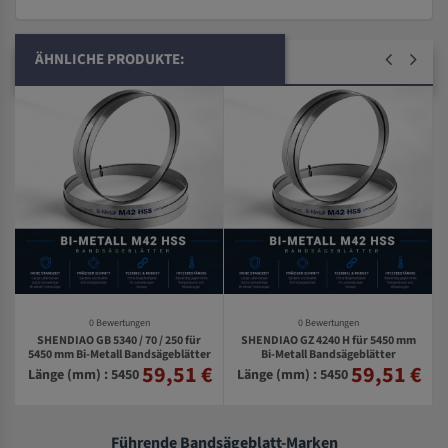
ÄHNLICHE PRODUKTE:
0 Bewertungen
0 Bewertungen
SHENDIAO GB 5340 / 70 / 250 für
SHENDIAO GZ 4240 H für 5450 mm
m
5450 mm Bi-Metall Bandsägeblätter
Bi-Metall Bandsägeblätter
59,51 €
59,51 €
€
Länge (mm) : 5450
Länge (mm) : 5450
Führende Bandsägeblatt-Marken