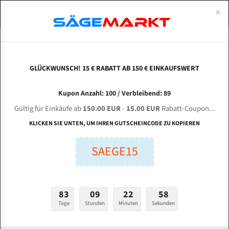
0
×
Spezialstahl Gehärtet
Uddeholm
Glatte
Eine Schneide, doppelte Fase
Spezialstahl
Standart
ÜBER UNS
DEUTSCH
Startseite
Bandsägeblätter Für Metall
Bi-Metal M42 (Standardgröße)
She
Uddeholm Gehärtet
Spezialstahl
Konvex
Zwei Schneiden, vierfache Fase
Uddeholm
gehärtete Zahnspitzen
ABOUTS
ENGLISH
GLÜCKWUNSCH! 15 € RABATT AB 150 € EINKAUFSWERT
Flexback
Gehärtete zahnspitzen
Konkav
Flexback Meterware
SHENDIAO GB 5340 / 70 / 250 für 5450 mm Bi-
FRANCE
Kupon Anzahl: 100 / Verbleibend: 89
Dachzahnung
Bi-Metall Meterware
Metall Bandsägeblätter
Gültig für Einkäufe ab
150.00 EUR
-
15.00 EUR
Rabatt-Coupon...
Fleischerei Bandsägeblätter
KLICKEN SIE UNTEN, UM IHREN GUTSCHEINCODE ZU KOPIEREN
Länge (mm):
Bandmesser Glatt Meterware
SAEGE15
mm
Bandmesser Dachzahnung Meterware
Breite (mm):
Konkav Meterware
mm
83
09
22
57
Konvex Meterware
Tage
Stunden
Minuten
Sekunden
Stärken + Zahnteilung:
mm