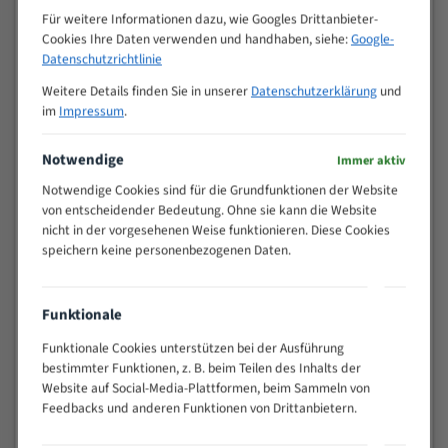
M (mm)
Zoll (ZpZ)
)
Für weitere Informationen dazu, wie Googles Drittanbieter-
Cookies Ihre Daten verwenden und handhaben, siehe:
Google-
>
10/14
Datenschutzrichtlinie
25
15 - 40
8/12
Weitere Details finden Sie in unserer
Datenschutzerklärung
und
25 - 50
6/10
im
Impressum
.
35 - 70
5/8
Notwendige
50 - 120
4/6
Immer aktiv
80 - 180
3/4
Notwendige Cookies sind für die Grundfunktionen der Website
130 -
von entscheidender Bedeutung. Ohne sie kann die Website
2/3
350
nicht in der vorgesehenen Weise funktionieren. Diese Cookies
speichern keine personenbezogenen Daten.
150 -
1,5/2
450
200 -
1,1/1,6
Funktionale
600
> 500
0,75/1,25
Funktionale Cookies unterstützen bei der Ausführung
bestimmter Funktionen, z. B. beim Teilen des Inhalts der
Vorteile:
Website auf Social-Media-Plattformen, beim Sammeln von
Feedbacks und anderen Funktionen von Drittanbietern.
Vielseitiges Bandsägeblatt für verschiedenste
Anwendungen