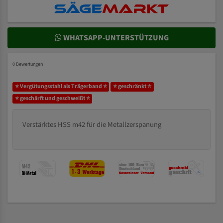
WHATSAPP-UNTERSTÜTZUNG
0 Bewertungen
⭐ Vergütungsstahl als Trägerband ⭐
⭐ geschränkt ⭐
⭐ geschärft und geschweißt ⭐
Verstärktes HSS m42 für die Metallzerspanung