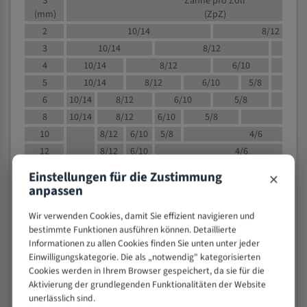
S
Zähne pro Zoll
(mm)
(ZpZ)
2
10/14
8/12
3
10/14
8/12
6/1
4
10/14
8/12
6/10
5/8
5
10/14
8/12
6/10
5/8
6
10/14
8/12
6/10
5/8
8
10/14
8/12
6/10
5/8
4/
10
8/12
6/10
5/8
4/6
12
8/12
6/10
4/6
15
8/12
6/10
4/5
×
Einstellungen für die Zustimmung
20
4/6
4/5
anpassen
30
4/5
4/5
Wir verwenden Cookies, damit Sie effizient navigieren und
50
4/5
3/4
bestimmte Funktionen ausführen können. Detaillierte
80
3/4
Informationen zu allen Cookies finden Sie unten unter jeder
> 100
1,
Einwilligungskategorie. Die als „notwendig" kategorisierten
Cookies werden in Ihrem Browser gespeichert, da sie für die
VOLLMATERIAL
Aktivierung der grundlegenden Funktionalitäten der Website
unerlässlich sind.
Zähne pro