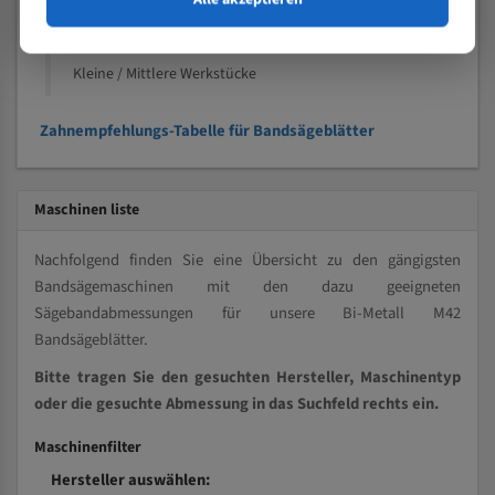
Kleine und mittlere Profile / Kleine Durchmesser
Vollmaterial
Kleine / Mittlere Werkstücke
Zahnempfehlungs-Tabelle für Bandsägeblätter
Maschinen liste
Nachfolgend finden Sie eine Übersicht zu den gängigsten
Bandsägemaschinen mit den dazu geeigneten
Sägebandabmessungen für unsere Bi-Metall M42
Bandsägeblätter.
Bitte tragen Sie den gesuchten Hersteller, Maschinentyp
oder die gesuchte Abmessung in das Suchfeld rechts ein.
Maschinenfilter
Hersteller auswählen: