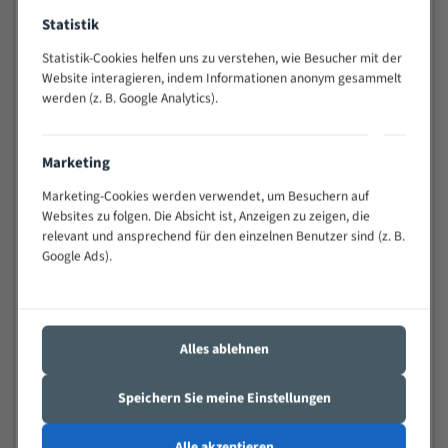
Widerstandsfähig gegen Zahnbruch auch bei
Statistik
schwierigen Werkstücken (Materialmischung,
wechselnde Verbindungslängen)
Statistik-Cookies helfen uns zu verstehen, wie Besucher mit der
Website interagieren, indem Informationen anonym gesammelt
Sehr geringe Vibration
werden (z. B. Google Analytics).
Äußerst verschleißfest
Technische Beschreibung:
Marketing
Marketing-Cookies werden verwendet, um Besuchern auf
Positiver Spanwinkel
Websites zu folgen. Die Absicht ist, Anzeigen zu zeigen, die
Bandkörper aus hochlegiertem Federstahl
relevant und ansprechend für den einzelnen Benutzer sind (z. B.
Google Ads).
Legierte HSS-beschichtete Zahnspitzen
Spezielle Zahngeometrie und Zahnteilung
Materialien:
Alles ablehnen
Stahl
Speichern Sie meine Einstellungen
Nichteisenmetalle
Speziell entwickelt für Profile / Rohre
Alle akzeptieren