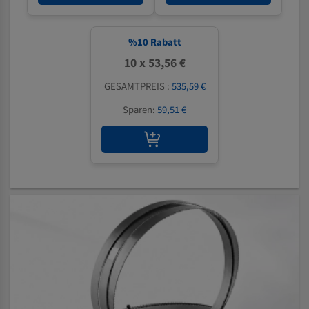
%
10
Rabatt
10 x 53,56 €
GESAMTPREIS :
535,59 €
Sparen:
59,51 €