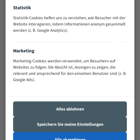
Widerstandsfähig gegen Zahnbruch auch bei
Statistik
schwierigen Werkstücken (Materialmischung,
wechselnde Verbindungslängen)
Statistik-Cookies helfen uns zu verstehen, wie Besucher mit der
Website interagieren, indem Informationen anonym gesammelt
Sehr geringe Vibration
werden (z. B. Google Analytics).
Äußerst verschleißfest
Marketing
Technische Beschreibung:
Marketing-Cookies werden verwendet, um Besuchern auf
Positiver Spanwinkel
Websites zu folgen. Die Absicht ist, Anzeigen zu zeigen, die
Bandkörper aus hochlegiertem Federstahl
relevant und ansprechend für den einzelnen Benutzer sind (z. B.
Google Ads).
Legierte HSS-beschichtete Zahnspitzen
Spezielle Zahngeometrie und Zahnteilung
Materialien:
Alles ablehnen
Stahl
Speichern Sie meine Einstellungen
Nichteisenmetalle
Speziell entwickelt für Profile / Rohre
Alle akzeptieren