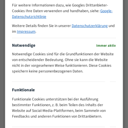
M (mm)
Zoll (ZpZ)
)
Für weitere Informationen dazu, wie Googles Drittanbieter-
Cookies Ihre Daten verwenden und handhaben, siehe:
Google-
>
10/14
Datenschutzrichtlinie
25
15 - 40
8/12
Weitere Details finden Sie in unserer
Datenschutzerklärung
und
25 - 50
6/10
im
Impressum
.
35 - 70
5/8
Notwendige
50 - 120
4/6
Immer aktiv
80 - 180
3/4
Notwendige Cookies sind für die Grundfunktionen der Website
130 -
von entscheidender Bedeutung. Ohne sie kann die Website
2/3
350
nicht in der vorgesehenen Weise funktionieren. Diese Cookies
speichern keine personenbezogenen Daten.
150 -
1,5/2
450
200 -
1,1/1,6
Funktionale
600
> 500
0,75/1,25
Funktionale Cookies unterstützen bei der Ausführung
bestimmter Funktionen, z. B. beim Teilen des Inhalts der
Vorteile:
Website auf Social-Media-Plattformen, beim Sammeln von
Feedbacks und anderen Funktionen von Drittanbietern.
Vielseitiges Bandsägeblatt für verschiedenste
Anwendungen