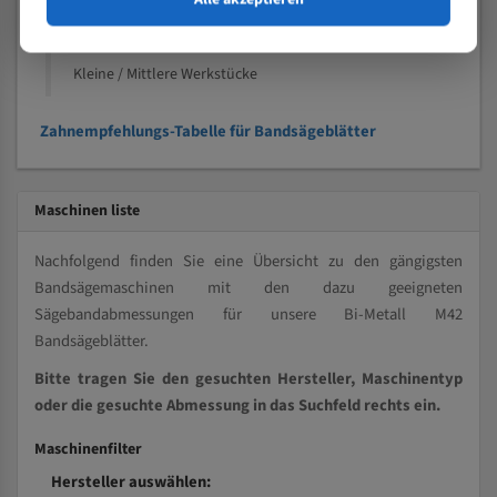
Kleine und mittlere Profile / Kleine Durchmesser
Vollmaterial
Kleine / Mittlere Werkstücke
Zahnempfehlungs-Tabelle für Bandsägeblätter
Maschinen liste
Nachfolgend finden Sie eine Übersicht zu den gängigsten
Bandsägemaschinen mit den dazu geeigneten
Sägebandabmessungen für unsere Bi-Metall M42
Bandsägeblätter.
Bitte tragen Sie den gesuchten Hersteller, Maschinentyp
oder die gesuchte Abmessung in das Suchfeld rechts ein.
Maschinenfilter
Hersteller auswählen: