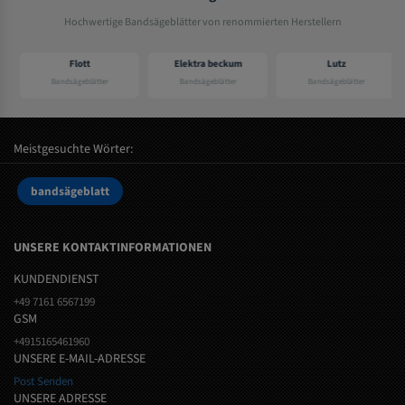
Hochwertige Bandsägeblätter von renommierten Herstellern
Flott
Elektra beckum
Lutz
Bandsägeblätter
Bandsägeblätter
Bandsägeblätter
Meistgesuchte Wörter:
bandsägeblatt
UNSERE KONTAKTINFORMATIONEN
KUNDENDIENST
+49 7161 6567199
GSM
+4915165461960
UNSERE E-MAIL-ADRESSE
Post Senden
UNSERE ADRESSE