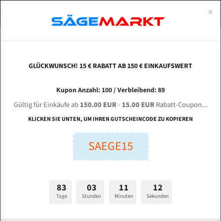
0
×
Spezialstahl Gehärtet
Uddeholm
Glatte
Eine Schneide, doppelte Fase
Spezialstahl
Standart
ÜBER UNS
DEUTSCH
Startseite
Bandsägeblätter Für Metall
Bi-Metal M42 (Standardgröße)
She
Uddeholm Gehärtet
Spezialstahl
Konvex
Zwei Schneiden, vierfache Fase
Uddeholm
gehärtete Zahnspitzen
ABOUTS
ENGLISH
GLÜCKWUNSCH! 15 € RABATT AB 150 € EINKAUFSWERT
Flexback
Gehärtete zahnspitzen
Konkav
Flexback Meterware
SHENDIAO GB 4235 / 70 S für 5240 mm Bi-
FRANCE
Kupon Anzahl: 100 / Verbleibend: 89
Dachzahnung
Bi-Metall Meterware
Metall Bandsägeblätter
Gültig für Einkäufe ab
150.00 EUR
-
15.00 EUR
Rabatt-Coupon...
Fleischerei Bandsägeblätter
KLICKEN SIE UNTEN, UM IHREN GUTSCHEINCODE ZU KOPIEREN
Länge (mm):
Bandmesser Glatt Meterware
SAEGE15
mm
Bandmesser Dachzahnung Meterware
Breite (mm):
Konkav Meterware
mm
83
03
11
11
Konvex Meterware
Tage
Stunden
Minuten
Sekunden
Stärken + Zahnteilung:
mm