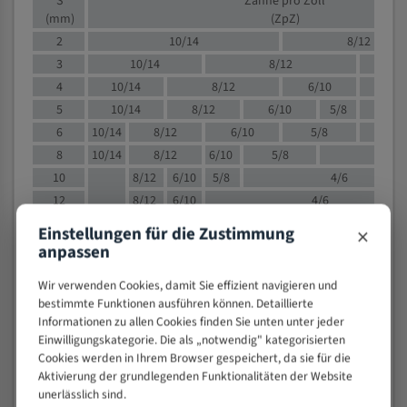
S
Zähne pro Zoll
(mm)
(ZpZ)
2
10/14
8/12
3
10/14
8/12
6/1
4
10/14
8/12
6/10
5/8
5
10/14
8/12
6/10
5/8
6
10/14
8/12
6/10
5/8
8
10/14
8/12
6/10
5/8
4/
10
8/12
6/10
5/8
4/6
12
8/12
6/10
4/6
15
8/12
6/10
4/5
×
Einstellungen für die Zustimmung
20
4/6
4/5
anpassen
30
4/5
4/5
Wir verwenden Cookies, damit Sie effizient navigieren und
50
4/5
3/4
bestimmte Funktionen ausführen können. Detaillierte
80
3/4
Informationen zu allen Cookies finden Sie unten unter jeder
> 100
Einwilligungskategorie. Die als „notwendig" kategorisierten
1,
Cookies werden in Ihrem Browser gespeichert, da sie für die
Aktivierung der grundlegenden Funktionalitäten der Website
VOLLMATERIAL
unerlässlich sind.
Zähne pro