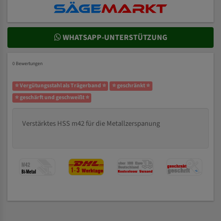
WHATSAPP-UNTERSTÜTZUNG
0 Bewertungen
⭐ Vergütungsstahl als Trägerband ⭐
⭐ geschränkt ⭐
⭐ geschärft und geschweißt ⭐
Verstärktes HSS m42 für die Metallzerspanung