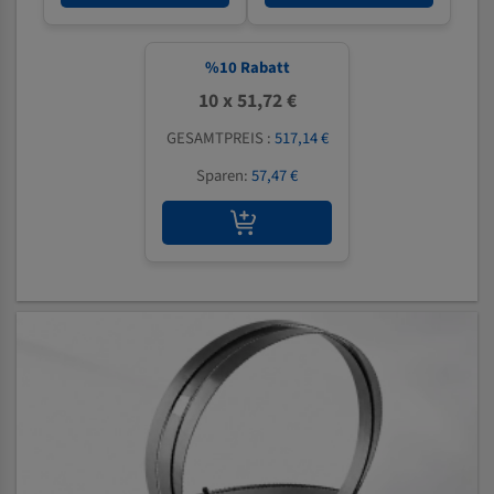
%
10
Rabatt
10 x 51,72 €
GESAMTPREIS :
517,14 €
Sparen:
57,47 €