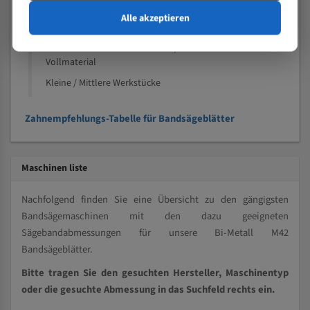
Nichteisenmetalle
Alle akzeptieren
Speziell entwickelt für Profile / Rohre
Kleine und mittlere Profile / Kleine Durchmesser
Vollmaterial
Kleine / Mittlere Werkstücke
Zahnempfehlungs-Tabelle für Bandsägeblätter
Maschinen liste
Nachfolgend finden Sie eine Übersicht zu den gängigsten
Bandsägemaschinen mit den dazu geeigneten
Sägebandabmessungen für unsere Bi-Metall M42
Bandsägeblätter.
Bitte tragen Sie den gesuchten Hersteller, Maschinentyp
oder die gesuchte Abmessung in das Suchfeld rechts ein.