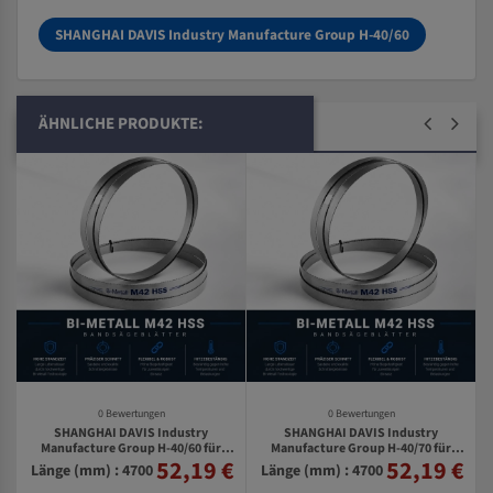
SHANGHAI DAVIS Industry Manufacture Group H-40/60
ÄHNLICHE PRODUKTE:
0 Bewertungen
0 Bewertungen
SHANGHAI DAVIS Industry
SHANGHAI DAVIS Industry
Manufacture Group H-40/60 für
Manufacture Group H-40/70 für
0
52,19 €
52,19 €
€
4700 mm Bi-Metall Bandsägeblätter
4700 mm Bi-Metall Bandsägeblätter
Länge (mm) : 4700
Länge (mm) : 4700