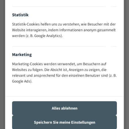
Vielseitiges Bandsägeblatt für verschiedenste
Anwendungen
Statistik
Widerstandsfähig gegen Zahnbruch auch bei
Statistik-Cookies helfen uns zu verstehen, wie Besucher mit der
schwierigen Werkstücken (Materialmischung,
Website interagieren, indem Informationen anonym gesammelt
wechselnde Verbindungslängen)
werden (z. B. Google Analytics).
Sehr geringe Vibration
Äußerst verschleißfest
Marketing
Technische Beschreibung:
Marketing-Cookies werden verwendet, um Besuchern auf
Websites zu folgen. Die Absicht ist, Anzeigen zu zeigen, die
Positiver Spanwinkel
relevant und ansprechend für den einzelnen Benutzer sind (z. B.
Google Ads).
Bandkörper aus hochlegiertem Federstahl
Legierte HSS-beschichtete Zahnspitzen
Spezielle Zahngeometrie und Zahnteilung
Alles ablehnen
Materialien:
Speichern Sie meine Einstellungen
Stahl