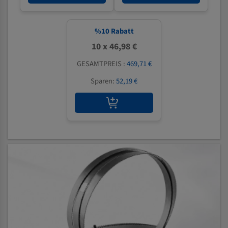
%
10
Rabatt
10 x 46,98 €
GESAMTPREIS :
469,71 €
Sparen:
52,19 €