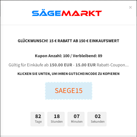
0
×
Spezialstahl Gehärtet
Uddeholm
Glatte
Eine Schneide, doppelte Fase
Spezialstahl
Standart
ÜBER UNS
DEUTSCH
Startseite
Bandsägeblätter Für Metall
Bi-Metal M42 (Standardgröße)
Sha
Uddeholm Gehärtet
Spezialstahl
Konvex
Zwei Schneiden, vierfache Fase
Uddeholm
gehärtete Zahnspitzen
ABOUTS
ENGLISH
GLÜCKWUNSCH! 15 € RABATT AB 150 € EINKAUFSWERT
Flexback
Gehärtete zahnspitzen
Konkav
Flexback Meterware
SHANGHAI DAVIS Industry Manufacture Group
FRANCE
Kupon Anzahl: 100 / Verbleibend: 89
Dachzahnung
Bi-Metall Meterware
H-40/60 für 4700 mm Bi-Metall Bandsägeblätter
Gültig für Einkäufe ab
150.00 EUR
-
15.00 EUR
Rabatt-Coupon...
Fleischerei Bandsägeblätter
KLICKEN SIE UNTEN, UM IHREN GUTSCHEINCODE ZU KOPIEREN
Länge (mm):
Bandmesser Glatt Meterware
SAEGE15
mm
Bandmesser Dachzahnung Meterware
Breite (mm):
Konkav Meterware
mm
82
18
07
01
Konvex Meterware
Tage
Stunden
Minuten
Sekunden
Stärken + Zahnteilung:
mm