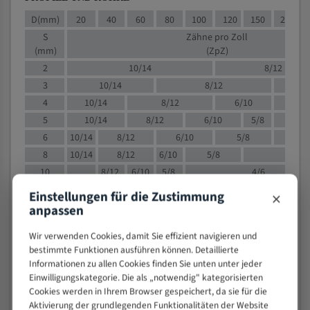
D(mm)
20
40
60
80
100
120
150
200
S
Zähne pro Zoll
(mm)
(ZpZ)
2
10/14
8/12
3
10/14
8/12
6/1
4
10/14
8/12
6/10
5/8
5
10/14
8/12
6/10
5/8
6
10/14
8/12
6/10
5/8
8
10/14
8/12
6/10
5/8
4/
10
8/12
6/10
5/8
4/6
12
8/12
6/10
4/6
×
Einstellungen für die Zustimmung
15
8/12
6/10
4/5
anpassen
20
4/6
4/5
Wir verwenden Cookies, damit Sie effizient navigieren und
30
4/5
4/5
bestimmte Funktionen ausführen können. Detaillierte
50
4/5
3/4
Informationen zu allen Cookies finden Sie unten unter jeder
80
3/4
Einwilligungskategorie. Die als „notwendig" kategorisierten
Cookies werden in Ihrem Browser gespeichert, da sie für die
> 100
1,
Aktivierung der grundlegenden Funktionalitäten der Website