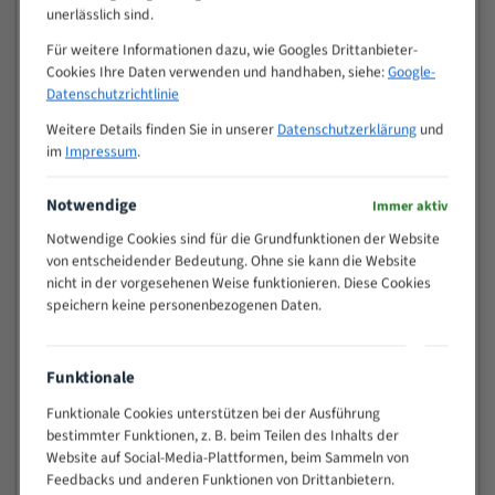
unerlässlich sind.
VOLLMATERIAL
Für weitere Informationen dazu, wie Googles Drittanbieter-
Zähne pro
M (mm)
Cookies Ihre Daten verwenden und handhaben, siehe:
Google-
Zoll (ZpZ)
)
Datenschutzrichtlinie
>
10/14
25
Weitere Details finden Sie in unserer
Datenschutzerklärung
und
15 - 40
8/12
im
Impressum
.
25 - 50
6/10
Notwendige
35 - 70
5/8
Immer aktiv
50 - 120
4/6
Notwendige Cookies sind für die Grundfunktionen der Website
von entscheidender Bedeutung. Ohne sie kann die Website
80 - 180
3/4
nicht in der vorgesehenen Weise funktionieren. Diese Cookies
130 -
2/3
speichern keine personenbezogenen Daten.
350
150 -
1,5/2
450
Funktionale
200 -
1,1/1,6
600
Funktionale Cookies unterstützen bei der Ausführung
bestimmter Funktionen, z. B. beim Teilen des Inhalts der
> 500
0,75/1,25
Website auf Social-Media-Plattformen, beim Sammeln von
Vorteile:
Feedbacks und anderen Funktionen von Drittanbietern.