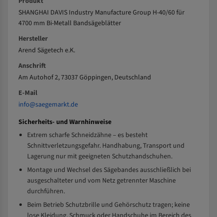
Produkt
SHANGHAI DAVIS Industry Manufacture Group H-40/60 für
4700 mm Bi-Metall Bandsägeblätter
Hersteller
Arend Sägetech e.K.
Anschrift
Am Autohof 2, 73037 Göppingen, Deutschland
E-Mail
info@saegemarkt.de
Sicherheits- und Warnhinweise
Extrem scharfe Schneidzähne – es besteht
Schnittverletzungsgefahr. Handhabung, Transport und
Lagerung nur mit geeigneten Schutzhandschuhen.
Montage und Wechsel des Sägebandes ausschließlich bei
ausgeschalteter und vom Netz getrennter Maschine
durchführen.
Beim Betrieb Schutzbrille und Gehörschutz tragen; keine
lose Kleidung, Schmuck oder Handschuhe im Bereich des