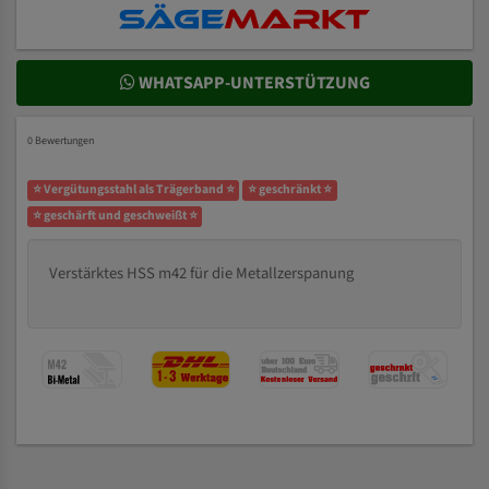
WHATSAPP-UNTERSTÜTZUNG
0 Bewertungen
⭐ Vergütungsstahl als Trägerband ⭐
⭐ geschränkt ⭐
⭐ geschärft und geschweißt ⭐
Verstärktes HSS m42 für die Metallzerspanung