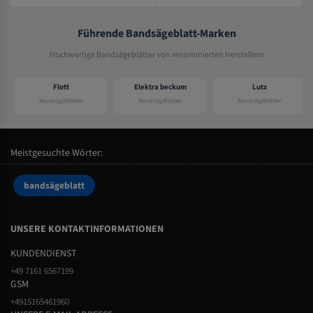
Führende Bandsägeblatt-Marken
Hochwertige Bandsägeblätter von renommierten Herstellern
Flott
Elektra beckum
Lutz
Bandsägeblätter
Bandsägeblätter
Bandsägeblätter
Meistgesuchte Wörter:
bandsägeblatt
UNSERE KONTAKTINFORMATIONEN
KUNDENDIENST
+49 7161 6567199
GSM
+4915165461960