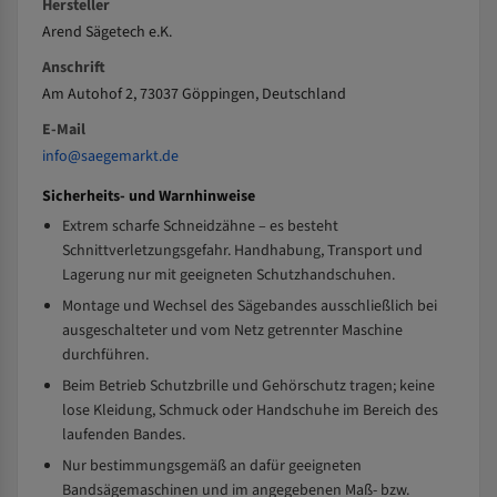
Hersteller
Arend Sägetech e.K.
Anschrift
Am Autohof 2, 73037 Göppingen, Deutschland
E-Mail
info@saegemarkt.de
Sicherheits- und Warnhinweise
Extrem scharfe Schneidzähne – es besteht
Schnittverletzungsgefahr. Handhabung, Transport und
Lagerung nur mit geeigneten Schutzhandschuhen.
Montage und Wechsel des Sägebandes ausschließlich bei
ausgeschalteter und vom Netz getrennter Maschine
durchführen.
Beim Betrieb Schutzbrille und Gehörschutz tragen; keine
lose Kleidung, Schmuck oder Handschuhe im Bereich des
laufenden Bandes.
Nur bestimmungsgemäß an dafür geeigneten
Bandsägemaschinen und im angegebenen Maß- bzw.