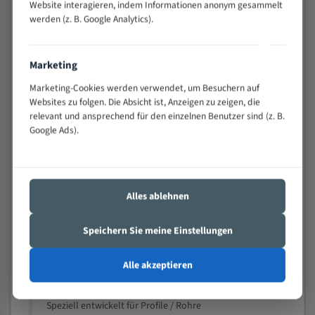
Website interagieren, indem Informationen anonym gesammelt
Widerstandsfähig gegen Zahnbruch auch bei
werden (z. B. Google Analytics).
schwierigen Werkstücken (Materialmischung,
wechselnde Verbindungslängen)
Sehr geringe Vibration
Marketing
Äußerst verschleißfest
Marketing-Cookies werden verwendet, um Besuchern auf
Websites zu folgen. Die Absicht ist, Anzeigen zu zeigen, die
Technische Beschreibung:
relevant und ansprechend für den einzelnen Benutzer sind (z. B.
Google Ads).
Positiver Spanwinkel
Bandkörper aus hochlegiertem Federstahl
Legierte HSS-beschichtete Zahnspitzen
Alles ablehnen
Spezielle Zahngeometrie und Zahnteilung
Speichern Sie meine Einstellungen
Materialien:
Stahl
Alle akzeptieren
Nichteisenmetalle
Speziell entwickelt für Profile / Rohre