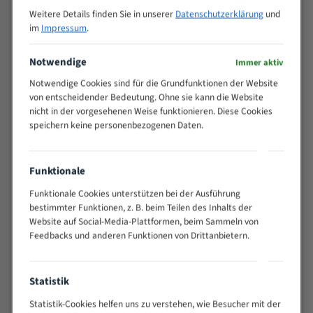
M (mm)
Zoll (ZpZ)
)
Weitere Details finden Sie in unserer
Datenschutzerklärung
und
>
im
Impressum
.
10/14
25
15 - 40
8/12
Notwendige
Immer aktiv
25 - 50
6/10
Notwendige Cookies sind für die Grundfunktionen der Website
35 - 70
5/8
von entscheidender Bedeutung. Ohne sie kann die Website
50 - 120
4/6
nicht in der vorgesehenen Weise funktionieren. Diese Cookies
speichern keine personenbezogenen Daten.
80 - 180
3/4
130 -
2/3
350
Funktionale
150 -
1,5/2
450
Funktionale Cookies unterstützen bei der Ausführung
bestimmter Funktionen, z. B. beim Teilen des Inhalts der
200 -
1,1/1,6
Website auf Social-Media-Plattformen, beim Sammeln von
600
Feedbacks und anderen Funktionen von Drittanbietern.
> 500
0,75/1,25
Vorteile:
Statistik
Vielseitiges Bandsägeblatt für verschiedenste
Anwendungen
Statistik-Cookies helfen uns zu verstehen, wie Besucher mit der