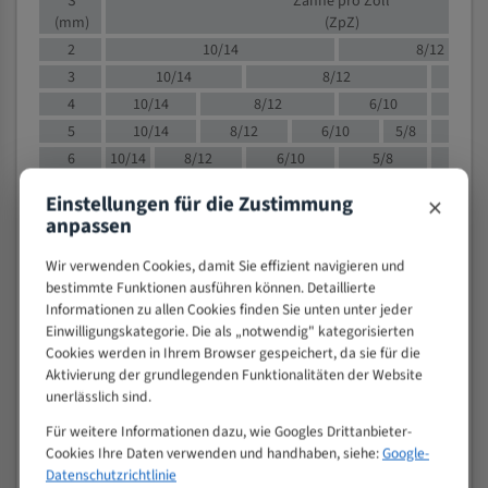
S
Zähne pro Zoll
(mm)
(ZpZ)
2
10/14
8/12
3
10/14
8/12
6/1
4
10/14
8/12
6/10
5/8
5
10/14
8/12
6/10
5/8
6
10/14
8/12
6/10
5/8
8
10/14
8/12
6/10
5/8
4/
×
Einstellungen für die Zustimmung
10
8/12
6/10
5/8
4/6
anpassen
12
8/12
6/10
4/6
Wir verwenden Cookies, damit Sie effizient navigieren und
15
8/12
6/10
4/5
bestimmte Funktionen ausführen können. Detaillierte
20
4/6
4/5
Informationen zu allen Cookies finden Sie unten unter jeder
30
4/5
4/5
Einwilligungskategorie. Die als „notwendig" kategorisierten
50
4/5
3/4
Cookies werden in Ihrem Browser gespeichert, da sie für die
Aktivierung der grundlegenden Funktionalitäten der Website
80
3/4
unerlässlich sind.
> 100
1,
Für weitere Informationen dazu, wie Googles Drittanbieter-
VOLLMATERIAL
Cookies Ihre Daten verwenden und handhaben, siehe:
Google-
Datenschutzrichtlinie
Zähne pro