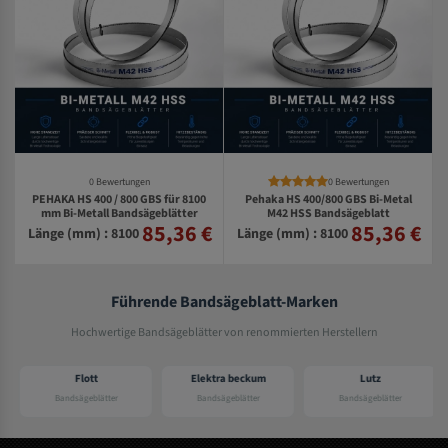
0 Bewertungen
0 Bewertungen
PEHAKA HS 400 / 800 GBS für 8100
Pehaka HS 400/800 GBS Bi-Metal
mm Bi-Metall Bandsägeblätter
M42 HSS Bandsägeblatt
85,36 €
85,36 €
€
Länge (mm) : 8100
Länge (mm) : 8100
Führende Bandsägeblatt-Marken
Hochwertige Bandsägeblätter von renommierten Herstellern
Flott
Elektra beckum
Lutz
Bandsägeblätter
Bandsägeblätter
Bandsägeblätter