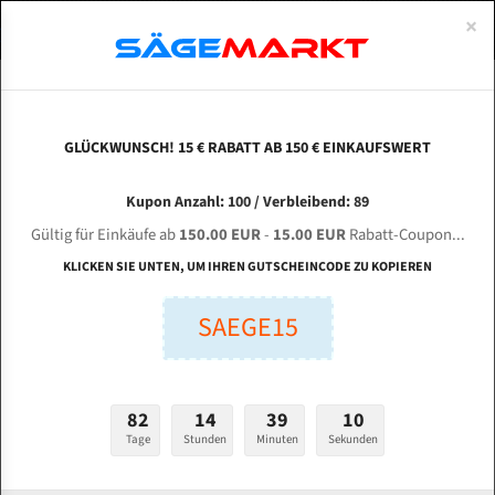
0
×
Spezialstahl Gehärtet
Uddeholm
Glatte
Eine Schneide, doppelte Fase
Spezialstahl
Standart
ÜBER UNS
DEUTSCH
Startseite
Bandsägeblätter Für Metall
Bi-Metal M42 (Standardgröße)
Peh
Uddeholm Gehärtet
Spezialstahl
Konvex
Zwei Schneiden, vierfache Fase
Uddeholm
gehärtete Zahnspitzen
ABOUTS
ENGLISH
GLÜCKWUNSCH! 15 € RABATT AB 150 € EINKAUFSWERT
Flexback
Gehärtete zahnspitzen
Konkav
Flexback Meterware
Pehaka HS 400/800 GBS Bi-Metal M42 HSS
FRANCE
Kupon Anzahl: 100 / Verbleibend: 89
Dachzahnung
Bi-Metall Meterware
Bandsägeblatt
Gültig für Einkäufe ab
150.00 EUR
-
15.00 EUR
Rabatt-Coupon...
Fleischerei Bandsägeblätter
KLICKEN SIE UNTEN, UM IHREN GUTSCHEINCODE ZU KOPIEREN
Länge (mm):
Bandmesser Glatt Meterware
SAEGE15
mm
Bandmesser Dachzahnung Meterware
Breite (mm):
Konkav Meterware
mm
82
14
39
10
Konvex Meterware
Tage
Stunden
Minuten
Sekunden
Stärken + Zahnteilung:
mm