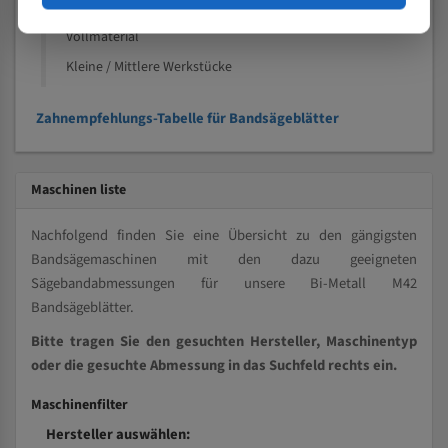
Kleine und mittlere Profile / Kleine Durchmesser
Vollmaterial
Kleine / Mittlere Werkstücke
Zahnempfehlungs-Tabelle für Bandsägeblätter
Maschinen liste
Nachfolgend finden Sie eine Übersicht zu den gängigsten
Bandsägemaschinen mit den dazu geeigneten
Sägebandabmessungen für unsere Bi-Metall M42
Bandsägeblätter.
Bitte tragen Sie den gesuchten Hersteller, Maschinentyp
oder die gesuchte Abmessung in das Suchfeld rechts ein.
Maschinenfilter
Hersteller auswählen: