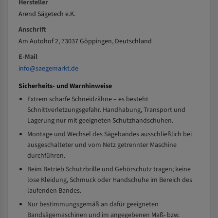
Hersteller
Arend Sägetech e.K.
Anschrift
Am Autohof 2, 73037 Göppingen, Deutschland
E-Mail
info@saegemarkt.de
Sicherheits- und Warnhinweise
Extrem scharfe Schneidzähne – es besteht
Schnittverletzungsgefahr. Handhabung, Transport und
Lagerung nur mit geeigneten Schutzhandschuhen.
Montage und Wechsel des Sägebandes ausschließlich bei
ausgeschalteter und vom Netz getrennter Maschine
durchführen.
Beim Betrieb Schutzbrille und Gehörschutz tragen; keine
lose Kleidung, Schmuck oder Handschuhe im Bereich des
laufenden Bandes.
Nur bestimmungsgemäß an dafür geeigneten
Bandsägemaschinen und im angegebenen Maß- bzw.