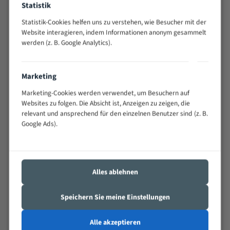
Statistik
Widerstandsfähig gegen Zahnbruch auch bei
schwierigen Werkstücken (Materialmischung,
Statistik-Cookies helfen uns zu verstehen, wie Besucher mit der
wechselnde Verbindungslängen)
Website interagieren, indem Informationen anonym gesammelt
werden (z. B. Google Analytics).
Sehr geringe Vibration
Äußerst verschleißfest
Marketing
Technische Beschreibung:
Marketing-Cookies werden verwendet, um Besuchern auf
Positiver Spanwinkel
Websites zu folgen. Die Absicht ist, Anzeigen zu zeigen, die
relevant und ansprechend für den einzelnen Benutzer sind (z. B.
Bandkörper aus hochlegiertem Federstahl
Google Ads).
Legierte HSS-beschichtete Zahnspitzen
Spezielle Zahngeometrie und Zahnteilung
Alles ablehnen
Materialien:
Stahl
Speichern Sie meine Einstellungen
Nichteisenmetalle
Alle akzeptieren
Speziell entwickelt für Profile / Rohre