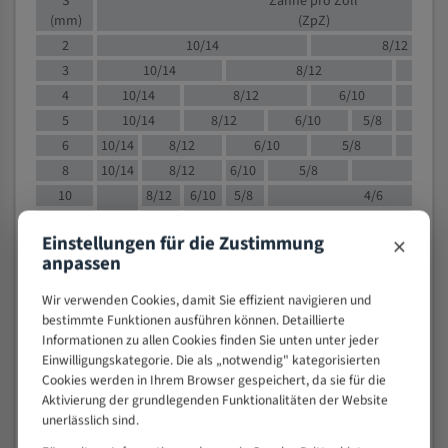
S
Zähne pro Zoll
(mm)
(ZpZ)
2
10/14
8/12
3
10/14
8/12
6/1
4
10/14
8/12
6/10
5/8
5
10/14
8/12
6/10
5/8
6
10/14
8/12
6/10
5/8
8
10/14
8/12
6/10
5/8
4/
10
8/12
6/10
5/8
4/6
12
8/12
6/10
4/6
×
Einstellungen für die Zustimmung
15
8/12
6/10
4/5
anpassen
20
4/6
4/5
30
4/5
4/5
Wir verwenden Cookies, damit Sie effizient navigieren und
bestimmte Funktionen ausführen können. Detaillierte
50
4/5
3/4
Informationen zu allen Cookies finden Sie unten unter jeder
80
3/4
Einwilligungskategorie. Die als „notwendig" kategorisierten
> 100
1,
Cookies werden in Ihrem Browser gespeichert, da sie für die
Aktivierung der grundlegenden Funktionalitäten der Website
VOLLMATERIAL
unerlässlich sind.
Zähne pro