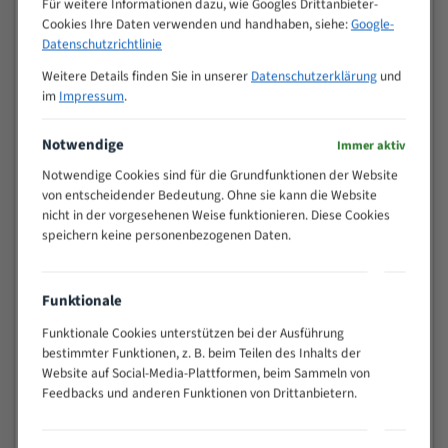
Für weitere Informationen dazu, wie Googles Drittanbieter-
M (mm)
Zoll (ZpZ)
)
Cookies Ihre Daten verwenden und handhaben, siehe:
Google-
>
Datenschutzrichtlinie
10/14
25
Weitere Details finden Sie in unserer
Datenschutzerklärung
und
15 - 40
8/12
im
Impressum
.
25 - 50
6/10
35 - 70
5/8
Notwendige
Immer aktiv
50 - 120
4/6
Notwendige Cookies sind für die Grundfunktionen der Website
80 - 180
3/4
von entscheidender Bedeutung. Ohne sie kann die Website
130 -
nicht in der vorgesehenen Weise funktionieren. Diese Cookies
2/3
350
speichern keine personenbezogenen Daten.
150 -
1,5/2
450
200 -
Funktionale
1,1/1,6
600
Funktionale Cookies unterstützen bei der Ausführung
> 500
0,75/1,25
bestimmter Funktionen, z. B. beim Teilen des Inhalts der
Website auf Social-Media-Plattformen, beim Sammeln von
Vorteile:
Feedbacks und anderen Funktionen von Drittanbietern.
Vielseitiges Bandsägeblatt für verschiedenste
Anwendungen