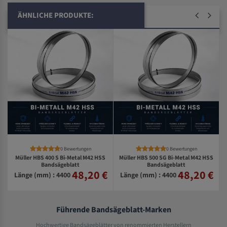
ÄHNLICHE PRODUKTE:
0 Bewertungen
0 Bewertungen
Müller HBS 400 S Bi-Metal M42 HSS
Müller HBS 500 SG Bi-Metal M42 HSS
Bandsägeblatt
Bandsägeblatt
48,20 €
48,20 €
€
Länge (mm) : 4400
Länge (mm) : 4400
Führende Bandsägeblatt-Marken
Hochwertige Bandsägeblätter von renommierten Herstellern