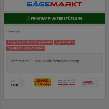
WHATSAPP-UNTERSTÜTZUNG
0 Bewertungen
⭐ Vergütungsstahl als Trägerband ⭐
⭐ geschränkt ⭐
⭐ geschärft und geschweißt ⭐
Verstärktes HSS m42 für die Metallzerspanung