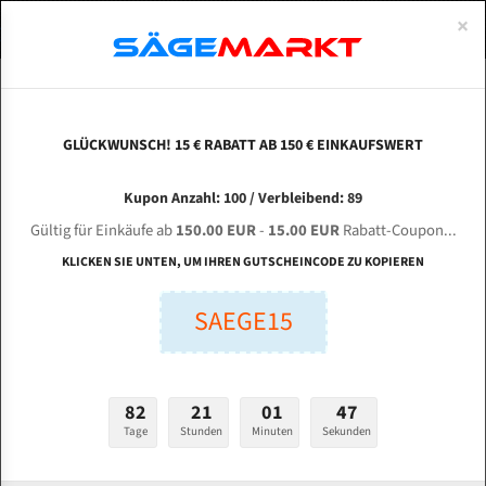
0
×
Spezialstahl Gehärtet
Uddeholm
Glatte
Eine Schneide, doppelte Fase
Spezialstahl
Standart
ÜBER UNS
DEUTSCH
Startseite
Bandsägeblätter Für Metall
Bi-Metal M42 (Standardgröße)
Mül
Uddeholm Gehärtet
Spezialstahl
Konvex
Zwei Schneiden, vierfache Fase
Uddeholm
gehärtete Zahnspitzen
ABOUTS
ENGLISH
GLÜCKWUNSCH! 15 € RABATT AB 150 € EINKAUFSWERT
Flexback
Gehärtete zahnspitzen
Konkav
Flexback Meterware
MÜLLER HBA 400 S für 4400 mm Bi-Metall
FRANCE
Kupon Anzahl: 100 / Verbleibend: 89
Dachzahnung
Bi-Metall Meterware
Bandsägeblätter
Gültig für Einkäufe ab
150.00 EUR
-
15.00 EUR
Rabatt-Coupon...
Fleischerei Bandsägeblätter
KLICKEN SIE UNTEN, UM IHREN GUTSCHEINCODE ZU KOPIEREN
Länge (mm):
Bandmesser Glatt Meterware
SAEGE15
mm
Bandmesser Dachzahnung Meterware
Breite (mm):
Konkav Meterware
mm
82
21
01
46
Konvex Meterware
Tage
Stunden
Minuten
Sekunden
Stärken + Zahnteilung:
mm