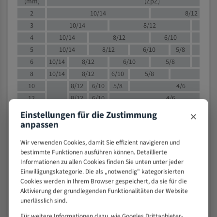
(mm)
(ZpZ)
2
10/14
8/12
3
10/14
8/12
6/1
4
10/14
8/12
6/10
5/8
5
10/14
8/12
6/10
5/8
6
10/14
8/12
6/10
5/8
8
10/14
8/12
6/10
5/8
4/
10
8/12
6/10
5/8
4/6
12
8/12
6/10
4/6
15
8/12
6/10
4/5
×
Einstellungen für die Zustimmung
20
4/6
4/5
anpassen
30
4/5
4/5
Wir verwenden Cookies, damit Sie effizient navigieren und
50
4/5
3/4
bestimmte Funktionen ausführen können. Detaillierte
80
3/4
Informationen zu allen Cookies finden Sie unten unter jeder
Einwilligungskategorie. Die als „notwendig" kategorisierten
> 100
1,
Cookies werden in Ihrem Browser gespeichert, da sie für die
Aktivierung der grundlegenden Funktionalitäten der Website
VOLLMATERIAL
unerlässlich sind.
Zähne pro
M (mm)
Zoll (ZpZ)
)
Für weitere Informationen dazu, wie Googles Drittanbieter-