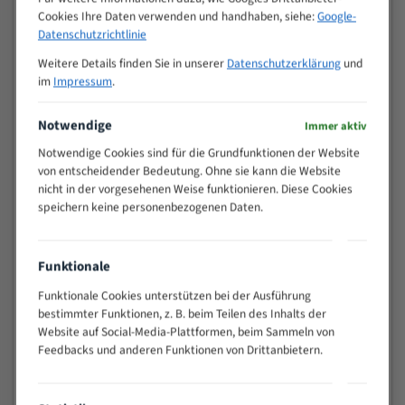
Cookies Ihre Daten verwenden und handhaben, siehe:
Google-
>
10/14
Datenschutzrichtlinie
25
15 - 40
8/12
Weitere Details finden Sie in unserer
Datenschutzerklärung
und
im
Impressum
.
25 - 50
6/10
35 - 70
5/8
Notwendige
Immer aktiv
50 - 120
4/6
80 - 180
3/4
Notwendige Cookies sind für die Grundfunktionen der Website
von entscheidender Bedeutung. Ohne sie kann die Website
130 -
2/3
nicht in der vorgesehenen Weise funktionieren. Diese Cookies
350
speichern keine personenbezogenen Daten.
150 -
1,5/2
450
200 -
1,1/1,6
Funktionale
600
> 500
0,75/1,25
Funktionale Cookies unterstützen bei der Ausführung
bestimmter Funktionen, z. B. beim Teilen des Inhalts der
Vorteile:
Website auf Social-Media-Plattformen, beim Sammeln von
Feedbacks und anderen Funktionen von Drittanbietern.
Vielseitiges Bandsägeblatt für verschiedenste
Anwendungen
Widerstandsfähig gegen Zahnbruch auch bei