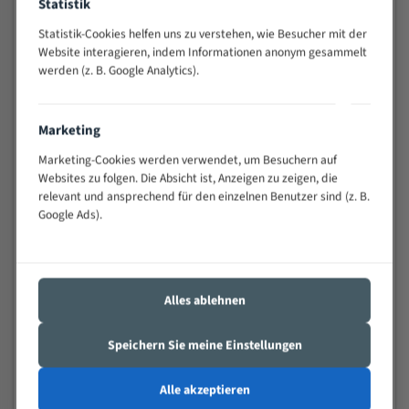
Statistik
schwierigen Werkstücken (Materialmischung,
wechselnde Verbindungslängen)
Statistik-Cookies helfen uns zu verstehen, wie Besucher mit der
Website interagieren, indem Informationen anonym gesammelt
Sehr geringe Vibration
werden (z. B. Google Analytics).
Äußerst verschleißfest
Marketing
Technische Beschreibung:
Marketing-Cookies werden verwendet, um Besuchern auf
Positiver Spanwinkel
Websites zu folgen. Die Absicht ist, Anzeigen zu zeigen, die
Bandkörper aus hochlegiertem Federstahl
relevant und ansprechend für den einzelnen Benutzer sind (z. B.
Google Ads).
Legierte HSS-beschichtete Zahnspitzen
Spezielle Zahngeometrie und Zahnteilung
Materialien:
Alles ablehnen
Stahl
Speichern Sie meine Einstellungen
Nichteisenmetalle
Speziell entwickelt für Profile / Rohre
Alle akzeptieren
Kleine und mittlere Profile / Kleine Durchmesser