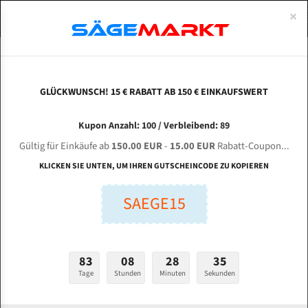
0
×
Spezialstahl Gehärtet
Uddeholm
Glatte
Eine Schneide, doppelte Fase
Spezialstahl
Standart
ÜBER UNS
DEUTSCH
Startseite
Bandsägeblätter Für Metall
Bi-Metal M42 (Standardgröße)
Mt 
Uddeholm Gehärtet
Spezialstahl
Konvex
Zwei Schneiden, vierfache Fase
Uddeholm
gehärtete Zahnspitzen
ABOUTS
ENGLISH
GLÜCKWUNSCH! 15 € RABATT AB 150 € EINKAUFSWERT
Flexback
Gehärtete zahnspitzen
Konkav
Flexback Meterware
MT BDC-420 für 5800 mm Bi-Metall
FRANCE
Kupon Anzahl: 100 / Verbleibend: 89
Dachzahnung
Bi-Metall Meterware
Bandsägeblätter
Gültig für Einkäufe ab
150.00 EUR
-
15.00 EUR
Rabatt-Coupon...
Fleischerei Bandsägeblätter
KLICKEN SIE UNTEN, UM IHREN GUTSCHEINCODE ZU KOPIEREN
Länge (mm):
Bandmesser Glatt Meterware
SAEGE15
mm
Bandmesser Dachzahnung Meterware
Breite (mm):
Konkav Meterware
mm
83
08
28
34
Konvex Meterware
Tage
Stunden
Minuten
Sekunden
Stärken + Zahnteilung:
mm