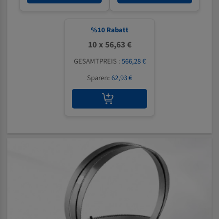
%
10
Rabatt
10 x 56,63 €
GESAMTPREIS :
566,28 €
Sparen:
62,93 €