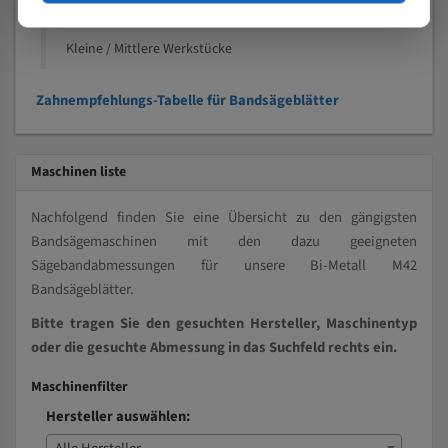
Vollmaterial
Kleine / Mittlere Werkstücke
Zahnempfehlungs-Tabelle für Bandsägeblätter
Maschinen liste
Nachfolgend finden Sie eine Übersicht zu den gängigsten
Bandsägemaschinen mit den dazu geeigneten
Sägebandabmessungen für unsere Bi-Metall M42
Bandsägeblätter.
Bitte tragen Sie den gesuchten Hersteller, Maschinentyp
oder die gesuchte Abmessung in das Suchfeld rechts ein.
Maschinenfilter
Hersteller auswählen: