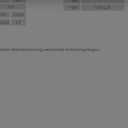
2/3
600
2/3
> 500
0,75/1,25
2/3
1,5/2,0
1/2
,5/2,0
tücken (Materialmischung, wechselnde Verbindungslängen)