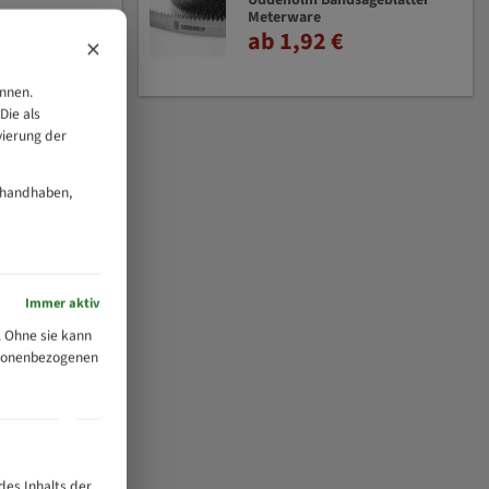
Uddeholm Bandsägeblätter
Meterware
ab 1,92 €
×
önnen.
Die als
vierung der
 handhaben,
Immer aktiv
 Ohne sie kann
ersonenbezogenen
des Inhalts der