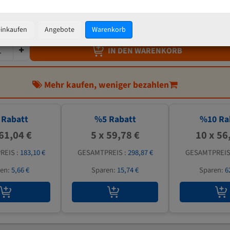
62,92 €
inkl. MwSt
zzgl.
Versandkosten
einkaufen
Angebote
Warenkorb
IN DEN WARENKORB
Mehr kaufen, weniger bezahlen
Rabatt
%
5
Rabatt
%
10
Ra
 61,04 €
5 x 59,78 €
10 x 56
REIS :
183,10 €
GESAMTPREIS :
298,87 €
GESAMTPREIS
ren:
5,66 €
Sparen:
15,74 €
Sparen:
6