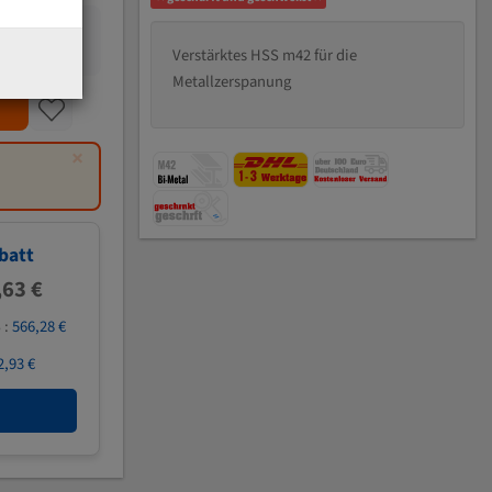
Verstärktes HSS m42 für die
Metallzerspanung
×
batt
,63 €
 :
566,28 €
2,93 €