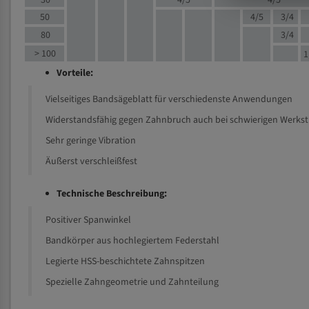
30
4/5
4/5
50
4/5
3/4
80
3/4
> 100
1
Vorteile:
Vielseitiges Bandsägeblatt für verschiedenste Anwendungen
Widerstandsfähig gegen Zahnbruch auch bei schwierigen Werks
Sehr geringe Vibration
Äußerst verschleißfest
Technische Beschreibung:
Positiver Spanwinkel
Bandkörper aus hochlegiertem Federstahl
Legierte HSS-beschichtete Zahnspitzen
Spezielle Zahngeometrie und Zahnteilung