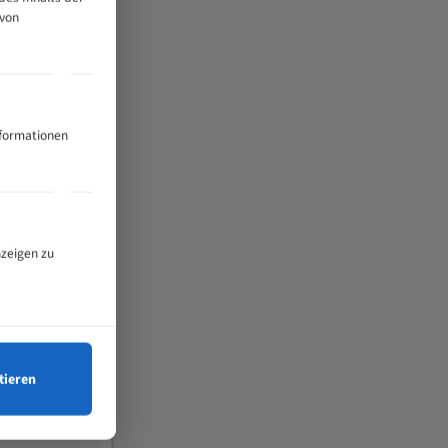
 von
nformationen
nzeigen zu
tieren