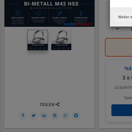
Weiter 
%
3
3 x
GESAMTP
Spa
TEILEN