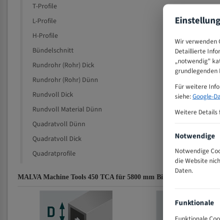
T-Profile
Einstellun
L-Profile
H-Profile
Wir verwenden C
Bündelschnitt
Detaillierte Inf
„notwendig" kat
Rundrohr (Rohr) Dick
grundlegenden F
Rundrohr (Rohr) Dünn
Für weitere Inf
Rundvoll Dick
siehe:
Google-Da
Rundvoll Material Dünn
Weitere Details 
Quadratvoll Dünn
Notwendige
Quadratvoll Dick
Notwendige Cook
Quadratprofile
die Website nic
Daten.
MALVA Machine Tools 450 TCA für 5800 mm Bi-Metall Bandsägebl
Funktionale
Funktionale Coo