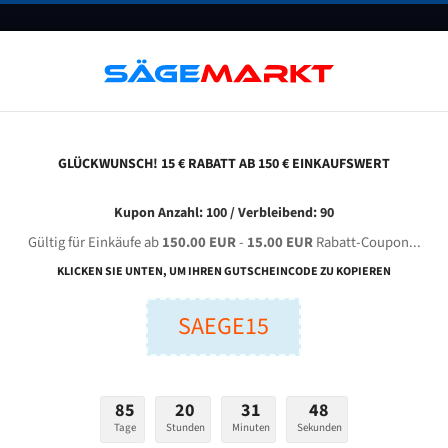
UNTERNEHMEN
FAQ
GUTSCHEINE
BLOG
KONTAKT
GLÜCKWUNSCH! 15 € RABATT AB 150 € EINKAUFSWERT
alva Machine Tools 450 Tca Für 5800 Mm Bi-Metall Bandsägeblätter
Kupon Anzahl: 100 / Verbleibend: 90
Gültig für Einkäufe ab
150.00 EUR
-
15.00 EUR
Rabatt-Coupon...
 Machine Tools 450 TCA für 5800 mm Bi-Metall Bandsägeb
KLICKEN SIE UNTEN, UM IHREN GUTSCHEINCODE ZU KOPIEREN
SAEGE15
nge (mm):
Breite (mm):
Stärken + Zah
mm
mm
Welche Zahn soll 
85
20
31
47
Tage
Stunden
Minuten
Sekunden