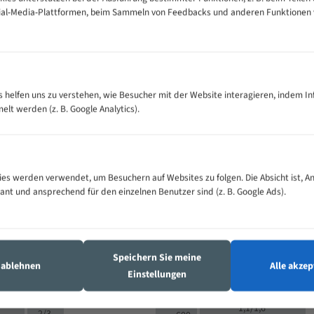
cial-Media-Plattformen, beim Sammeln von Feedbacks und anderen Funktionen
VOLLMATERIAL
Zähne pro
300
500
es helfen uns zu verstehen, wie Besucher mit der Website interagieren, indem I
M (mm)
Zoll (ZpZ)
)
t werden (z. B. Google Analytics).
>
10/14
25
5/8
15 - 40
8/12
0
5/8
25 - 50
6/10
8
4/6
es werden verwendet, um Besuchern auf Websites zu folgen. Die Absicht ist, A
35 - 70
5/8
4/6
vant und ansprechend für den einzelnen Benutzer sind (z. B. Google Ads).
50 - 120
4/6
4/6
80 - 180
3/4
6
130 -
4/5
2/3
350
Speichern Sie meine
4/5
s ablehnen
Alle akzep
150 -
Einstellungen
1,5/2
4/5
450
3/4
200 -
1,1/1,6