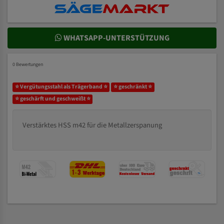
WHATSAPP-UNTERSTÜTZUNG
0 Bewertungen
⭐ Vergütungsstahl als Trägerband ⭐
⭐ geschränkt ⭐
⭐ geschärft und geschweißt ⭐
Verstärktes HSS m42 für die Metallzerspanung