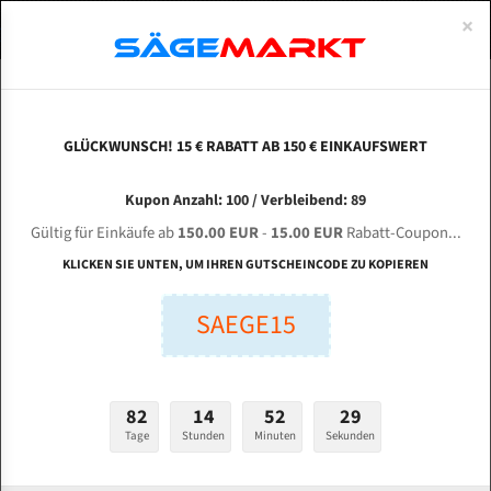
0
×
Spezialstahl Gehärtet
Uddeholm
Glatte
Eine Schneide, doppelte Fase
Spezialstahl
Standart
ÜBER UNS
DEUTSCH
Startseite
Bandsägeblätter Für Metall
Bi-Metal M42 (Standardgröße)
Lix
Uddeholm Gehärtet
Spezialstahl
Konvex
Zwei Schneiden, vierfache Fase
Uddeholm
gehärtete Zahnspitzen
ABOUTS
ENGLISH
GLÜCKWUNSCH! 15 € RABATT AB 150 € EINKAUFSWERT
Flexback
Gehärtete zahnspitzen
Konkav
Flexback Meterware
LIX ZHEJINAG Luosbg Machine G 4038 für 4115
FRANCE
Kupon Anzahl: 100 / Verbleibend: 89
Dachzahnung
Bi-Metall Meterware
mm Bi-Metall Bandsägeblätter
Gültig für Einkäufe ab
150.00 EUR
-
15.00 EUR
Rabatt-Coupon...
Fleischerei Bandsägeblätter
KLICKEN SIE UNTEN, UM IHREN GUTSCHEINCODE ZU KOPIEREN
Länge (mm):
Bandmesser Glatt Meterware
SAEGE15
mm
Bandmesser Dachzahnung Meterware
Breite (mm):
Konkav Meterware
mm
82
14
52
28
Konvex Meterware
Tage
Stunden
Minuten
Sekunden
Stärken + Zahnteilung:
mm