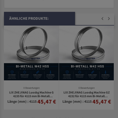
ÄHNLICHE PRODUKTE:
0 Bewertungen
0 Bewertungen
LIX ZHEJINAG Luosbg Machine G
LIX ZHEJINAG Luosbg Machine GZ
4235 für 4115 mm Bi-Metall
4232 für 4115 mm Bi-Metall
45,47 €
45,47 €
€
Bandsägeblätter
Bandsägeblätter
Länge (mm) : 4115
Länge (mm) : 4115