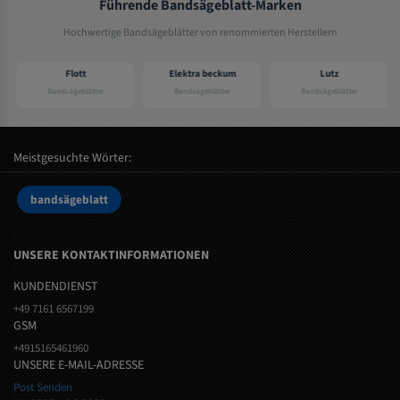
Führende Bandsägeblatt-Marken
Hochwertige Bandsägeblätter von renommierten Herstellern
Flott
Elektra beckum
Lutz
Bandsägeblätter
Bandsägeblätter
Bandsägeblätter
Meistgesuchte Wörter:
bandsägeblatt
UNSERE KONTAKTINFORMATIONEN
KUNDENDIENST
+49 7161 6567199
GSM
+4915165461960
UNSERE E-MAIL-ADRESSE
Post Senden