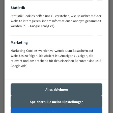
Anwendungen
Statistik
Widerstandsfähig gegen Zahnbruch auch bei
schwierigen Werkstücken (Materialmischung,
Statistik-Cookies helfen uns zu verstehen, wie Besucher mit der
wechselnde Verbindungslängen)
Website interagieren, indem Informationen anonym gesammelt
Sehr geringe Vibration
werden (z. B. Google Analytics).
Äußerst verschleißfest
Marketing
Technische Beschreibung:
Marketing-Cookies werden verwendet, um Besuchern auf
Positiver Spanwinkel
Websites zu folgen. Die Absicht ist, Anzeigen zu zeigen, die
relevant und ansprechend für den einzelnen Benutzer sind (z. B.
Bandkörper aus hochlegiertem Federstahl
Google Ads).
Legierte HSS-beschichtete Zahnspitzen
Spezielle Zahngeometrie und Zahnteilung
Materialien:
Alles ablehnen
Stahl
Speichern Sie meine Einstellungen
Nichteisenmetalle