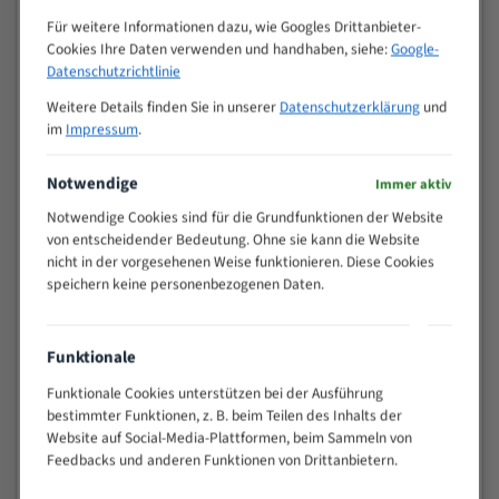
Zähne pro
M (mm)
Für weitere Informationen dazu, wie Googles Drittanbieter-
Zoll (ZpZ)
)
Cookies Ihre Daten verwenden und handhaben, siehe:
Google-
>
Datenschutzrichtlinie
10/14
25
Weitere Details finden Sie in unserer
Datenschutzerklärung
und
15 - 40
8/12
im
Impressum
.
25 - 50
6/10
35 - 70
5/8
Notwendige
Immer aktiv
50 - 120
4/6
Notwendige Cookies sind für die Grundfunktionen der Website
80 - 180
3/4
von entscheidender Bedeutung. Ohne sie kann die Website
130 -
nicht in der vorgesehenen Weise funktionieren. Diese Cookies
2/3
350
speichern keine personenbezogenen Daten.
150 -
1,5/2
450
200 -
Funktionale
1,1/1,6
600
Funktionale Cookies unterstützen bei der Ausführung
> 500
0,75/1,25
bestimmter Funktionen, z. B. beim Teilen des Inhalts der
Vorteile:
Website auf Social-Media-Plattformen, beim Sammeln von
Feedbacks und anderen Funktionen von Drittanbietern.
Vielseitiges Bandsägeblatt für verschiedenste