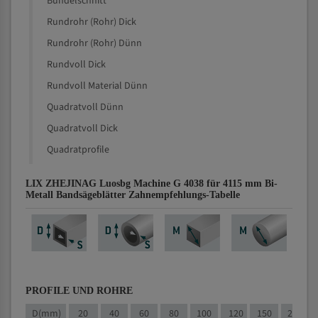
Bündelschnitt
Rundrohr (Rohr) Dick
Rundrohr (Rohr) Dünn
Rundvoll Dick
Rundvoll Material Dünn
Quadratvoll Dünn
Quadratvoll Dick
Quadratprofile
LIX ZHEJINAG Luosbg Machine G 4038 für 4115 mm Bi-
Metall Bandsägeblätter Zahnempfehlungs-Tabelle
PROFILE UND ROHRE
D(mm)
20
40
60
80
100
120
150
200