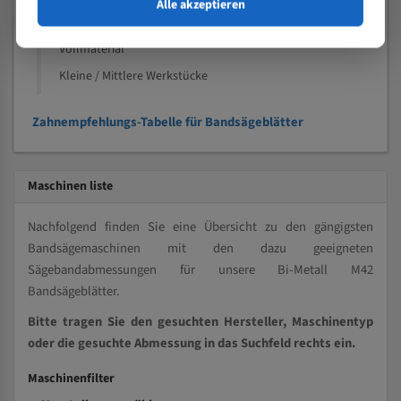
Speziell entwickelt für Profile / Rohre
Alle akzeptieren
Kleine und mittlere Profile / Kleine Durchmesser
Vollmaterial
Kleine / Mittlere Werkstücke
Zahnempfehlungs-Tabelle für Bandsägeblätter
Maschinen liste
Nachfolgend finden Sie eine Übersicht zu den gängigsten
Bandsägemaschinen mit den dazu geeigneten
Sägebandabmessungen für unsere Bi-Metall M42
Bandsägeblätter.
Bitte tragen Sie den gesuchten Hersteller, Maschinentyp
oder die gesuchte Abmessung in das Suchfeld rechts ein.
Maschinenfilter