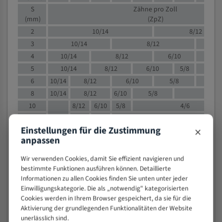
S
Zähne pro Zoll
(mm)
(ZpZ)
2
10/14
8/12
3
10/14
8/12
6/1
4
10/14
8/12
6/10
5/8
5
10/14
8/12
6/10
5/8
6
10/14
8/12
6/10
5/8
8
10/14
8/12
6/10
5/8
4/
10
8/12
6/10
5/8
4/6
12
8/12
6/10
4/6
×
Einstellungen für die Zustimmung
15
8/12
6/10
4/5
anpassen
20
4/6
4/5
30
4/5
4/5
Wir verwenden Cookies, damit Sie effizient navigieren und
50
4/5
3/4
bestimmte Funktionen ausführen können. Detaillierte
Informationen zu allen Cookies finden Sie unten unter jeder
80
3/4
Einwilligungskategorie. Die als „notwendig" kategorisierten
> 100
1,
Cookies werden in Ihrem Browser gespeichert, da sie für die
Aktivierung der grundlegenden Funktionalitäten der Website
VOLLMATERIAL
unerlässlich sind.