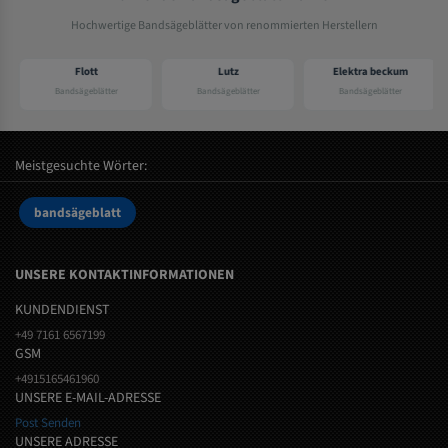
Hochwertige Bandsägeblätter von renommierten Herstellern
Flott
Lutz
Elektra beckum
Bandsägeblätter
Bandsägeblätter
Bandsägeblätter
Meistgesuchte Wörter:
bandsägeblatt
UNSERE KONTAKTINFORMATIONEN
KUNDENDIENST
+49 7161 6567199
GSM
+4915165461960
UNSERE E-MAIL-ADRESSE
Post Senden
UNSERE ADRESSE