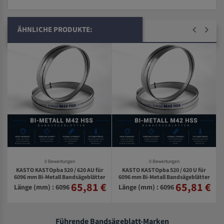
ÄHNLICHE PRODUKTE:
0 Bewertungen
0 Bewertungen
KASTO KASTOpba 520 / 620 AU für
KASTO KASTOpba 520 / 620 U für
6096 mm Bi-Metall Bandsägeblätter
6096 mm Bi-Metall Bandsägeblätter
65,81 €
65,81 €
€
Länge (mm) : 6096
Länge (mm) : 6096
Führende Bandsägeblatt-Marken