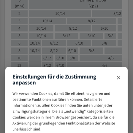
S
Zähne pro Zoll
(mm)
(ZpZ)
2
10/14
8/12
3
10/14
8/12
6/1
4
10/14
8/12
6/10
5/8
5
10/14
8/12
6/10
5/8
6
10/14
8/12
6/10
5/8
8
10/14
8/12
6/10
5/8
4/
10
8/12
6/10
5/8
4/6
12
8/12
6/10
4/6
15
8/12
6/10
4/5
×
Einstellungen für die Zustimmung
20
4/6
4/5
anpassen
30
4/5
4/5
Wir verwenden Cookies, damit Sie effizient navigieren und
50
4/5
3/4
bestimmte Funktionen ausführen können. Detaillierte
80
3/4
Informationen zu allen Cookies finden Sie unten unter jeder
> 100
1,
Einwilligungskategorie. Die als „notwendig" kategorisierten
Cookies werden in Ihrem Browser gespeichert, da sie für die
VOLLMATERIAL
Aktivierung der grundlegenden Funktionalitäten der Website
unerlässlich sind.
Zähne pro