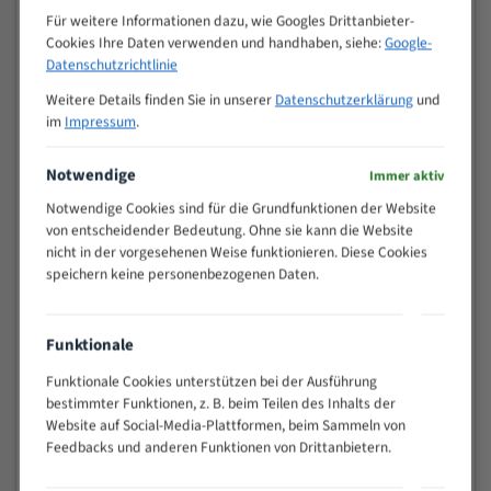
M (mm)
Zoll (ZpZ)
)
Für weitere Informationen dazu, wie Googles Drittanbieter-
Cookies Ihre Daten verwenden und handhaben, siehe:
Google-
>
10/14
Datenschutzrichtlinie
25
15 - 40
8/12
Weitere Details finden Sie in unserer
Datenschutzerklärung
und
25 - 50
6/10
im
Impressum
.
35 - 70
5/8
Notwendige
50 - 120
4/6
Immer aktiv
80 - 180
3/4
Notwendige Cookies sind für die Grundfunktionen der Website
130 -
von entscheidender Bedeutung. Ohne sie kann die Website
2/3
350
nicht in der vorgesehenen Weise funktionieren. Diese Cookies
speichern keine personenbezogenen Daten.
150 -
1,5/2
450
200 -
1,1/1,6
Funktionale
600
> 500
0,75/1,25
Funktionale Cookies unterstützen bei der Ausführung
bestimmter Funktionen, z. B. beim Teilen des Inhalts der
Vorteile:
Website auf Social-Media-Plattformen, beim Sammeln von
Feedbacks und anderen Funktionen von Drittanbietern.
Vielseitiges Bandsägeblatt für verschiedenste
Anwendungen