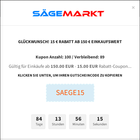
0
×
Spezialstahl Gehärtet
Uddeholm
Glatte
Eine Schneide, doppelte Fase
Spezialstahl
Standart
ÜBER UNS
DEUTSCH
Startseite
Bandsägeblätter Für Metall
Bi-Metal M42 (Standardgröße)
Kas
Uddeholm Gehärtet
Spezialstahl
Konvex
Zwei Schneiden, vierfache Fase
Uddeholm
gehärtete Zahnspitzen
ABOUTS
ENGLISH
GLÜCKWUNSCH! 15 € RABATT AB 150 € EINKAUFSWERT
Flexback
Gehärtete zahnspitzen
Konkav
Flexback Meterware
KASTO PBA 520 / 620 AU für 6096 mm Bi-Metall
FRANCE
Kupon Anzahl: 100 / Verbleibend: 89
Dachzahnung
Bi-Metall Meterware
Bandsägeblätter
Gültig für Einkäufe ab
150.00 EUR
-
15.00 EUR
Rabatt-Coupon...
Fleischerei Bandsägeblätter
KLICKEN SIE UNTEN, UM IHREN GUTSCHEINCODE ZU KOPIEREN
Länge (mm):
Bandmesser Glatt Meterware
SAEGE15
mm
Bandmesser Dachzahnung Meterware
Breite (mm):
Konkav Meterware
mm
84
13
56
14
Konvex Meterware
Tage
Stunden
Minuten
Sekunden
Stärken + Zahnteilung:
mm