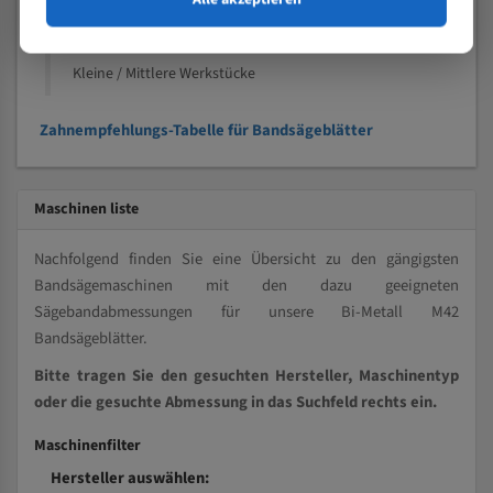
Kleine und mittlere Profile / Kleine Durchmesser
Vollmaterial
Kleine / Mittlere Werkstücke
Zahnempfehlungs-Tabelle für Bandsägeblätter
Maschinen liste
Nachfolgend finden Sie eine Übersicht zu den gängigsten
Bandsägemaschinen mit den dazu geeigneten
Sägebandabmessungen für unsere Bi-Metall M42
Bandsägeblätter.
Bitte tragen Sie den gesuchten Hersteller, Maschinentyp
oder die gesuchte Abmessung in das Suchfeld rechts ein.
Maschinenfilter
Hersteller auswählen: