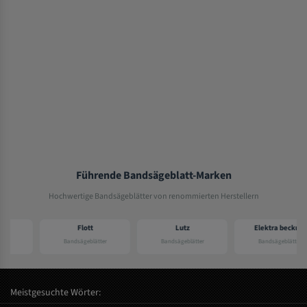
Führende Bandsägeblatt-Marken
Hochwertige Bandsägeblätter von renommierten Herstellern
Flott
Lutz
Elektra beckum
Bandsägeblätter
Bandsägeblätter
Bandsägeblätter
Meistgesuchte Wörter: