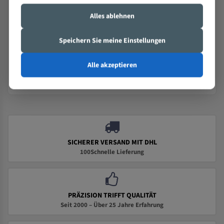
Nur bestimmungsgemäß an dafür geeigneten
Bandsägemaschinen und im angegebenen Maß- bzw.
Alles ablehnen
Drehzahlbereich einsetzen.
Beschädigte, gerissene, verschlissene oder überhitzte
Speichern Sie meine Einstellungen
Sägebänder nicht verwenden.
Von Kindern fernhalten. Nicht für die Verwendung durch
Alle akzeptieren
Kinder bestimmt.
SICHERER VERSAND MIT DHL
100Schnelle Lieferung
PRÄZISION TRIFFT QUALITÄT
Seit 2000 – Über 25 Jahre Erfahrung