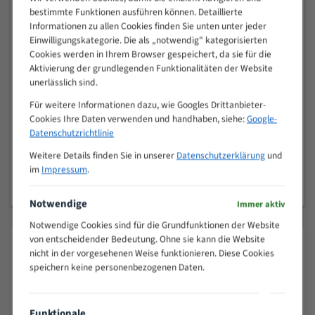
✔ Geschränkt und geschärft – sofort einsatzbereit
bestimmte Funktionen ausführen können. Detaillierte
Informationen zu allen Cookies finden Sie unten unter jeder
Einwilligungskategorie. Die als „notwendig" kategorisierten
Einsatzbereiche
Cookies werden in Ihrem Browser gespeichert, da sie für die
Weichholz • Hartholz • Kurven- und Konturschnitte • Brennholz
Aktivierung der grundlegenden Funktionalitäten der Website
• Kunststoff • Schaumstoff • Leder • Kork • Gummi • Textilien •
unerlässlich sind.
Papier • Karton sowie weitere weiche und mittelharte
Für weitere Informationen dazu, wie Googles Drittanbieter-
Werkstoffe
Cookies Ihre Daten verwenden und handhaben, siehe:
Google-
Datenschutzrichtlinie
Qualität, auf die Sie sich verlassen können
Weitere Details finden Sie in unserer
Datenschutzerklärung
und
im
Impressum
.
Seit über
26 Jahren
fertigen wir Bandsägeblätter mit höchster
Präzision
Notwendige
Immer aktiv
Notwendige Cookies sind für die Grundfunktionen der Website
von entscheidender Bedeutung. Ohne sie kann die Website
Produktsicherheit & Herstellerangaben
nicht in der vorgesehenen Weise funktionieren. Diese Cookies
Angaben gemäß EU-Produktsicherheitsverordnung (GPSR, Verordnung
speichern keine personenbezogenen Daten.
(EU) 2023/988, Art. 19).
Produkt
Funktionale