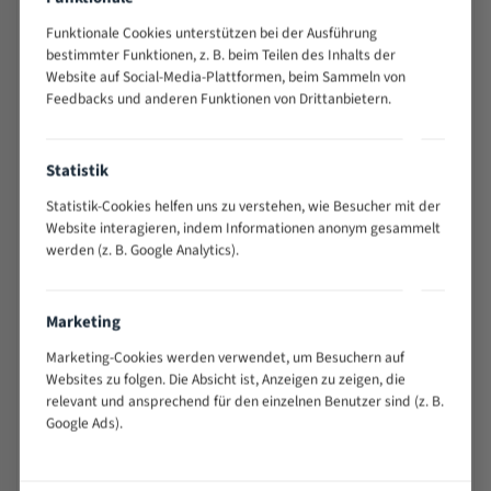
Flexback Bandsägeblätter Meterware
Funktionale Cookies unterstützen bei der Ausführung
Hersteller
bestimmter Funktionen, z. B. beim Teilen des Inhalts der
Arend Sägetech e.K.
Website auf Social-Media-Plattformen, beim Sammeln von
Feedbacks und anderen Funktionen von Drittanbietern.
Anschrift
Am Autohof 2, 73037 Göppingen, Deutschland
E-Mail
Statistik
info@saegemarkt.de
Statistik-Cookies helfen uns zu verstehen, wie Besucher mit der
Website interagieren, indem Informationen anonym gesammelt
Sicherheits- und Warnhinweise
werden (z. B. Google Analytics).
Extrem scharfe Schneidzähne – es besteht
Schnittverletzungsgefahr. Handhabung, Transport und
Lagerung nur mit geeigneten Schutzhandschuhen.
Marketing
Montage und Wechsel des Sägebandes ausschließlich bei
Marketing-Cookies werden verwendet, um Besuchern auf
ausgeschalteter und vom Netz getrennter Maschine
Websites zu folgen. Die Absicht ist, Anzeigen zu zeigen, die
durchführen.
relevant und ansprechend für den einzelnen Benutzer sind (z. B.
Beim Betrieb Schutzbrille und Gehörschutz tragen; keine
Google Ads).
lose Kleidung, Schmuck oder Handschuhe im Bereich des
laufenden Bandes.