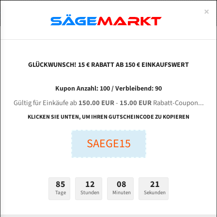
0
×
Spezialstahl Gehärtet
Uddeholm
Glatte
Eine Schneide, doppelte Fase
Spezialstahl
Standart
ÜBER UNS
DEUTSCH
Startseite
Bandsägeblätter Für Holz Nach Maß
Flexback Bandsägeblätter 
Uddeholm Gehärtet
Spezialstahl
Konvex
Zwei Schneiden, vierfache Fase
Uddeholm
gehärtete Zahnspitzen
ABOUTS
ENGLISH
GLÜCKWUNSCH! 15 € RABATT AB 150 € EINKAUFSWERT
Flexback
Gehärtete zahnspitzen
Konkav
Flexback Meterware
Flexback Bandsägeblätter Meterware
FRANCE
Kupon Anzahl: 100 / Verbleibend: 90
Dachzahnung
Bi-Metall Meterware
Gültig für Einkäufe ab
150.00 EUR
-
15.00 EUR
Rabatt-Coupon...
Fleischerei Bandsägeblätter
KLICKEN SIE UNTEN, UM IHREN GUTSCHEINCODE ZU KOPIEREN
Länge (m)
Bandmesser Glatt Meterware
m
SAEGE15
Mindestbestellmenge: 25 m
Bandmesser Dachzahnung Meterware
Breite (mm):
Konkav Meterware
mm
85
12
08
21
Konvex Meterware
Tage
Stunden
Minuten
Sekunden
Stärken + Zahnteilung:
mm