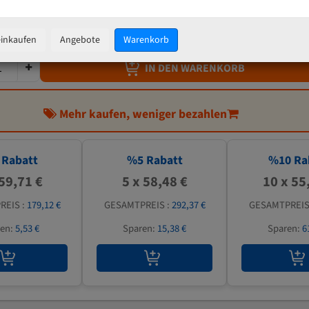
61,55 €
inkl. MwSt
zzgl.
Versandkosten
einkaufen
Angebote
Warenkorb
IN DEN WARENKORB
Mehr kaufen, weniger bezahlen
Rabatt
%
5
Rabatt
%
10
Ra
 59,71 €
5 x 58,48 €
10 x 55
REIS :
179,12 €
GESAMTPREIS :
292,37 €
GESAMTPREIS
ren:
5,53 €
Sparen:
15,38 €
Sparen:
6