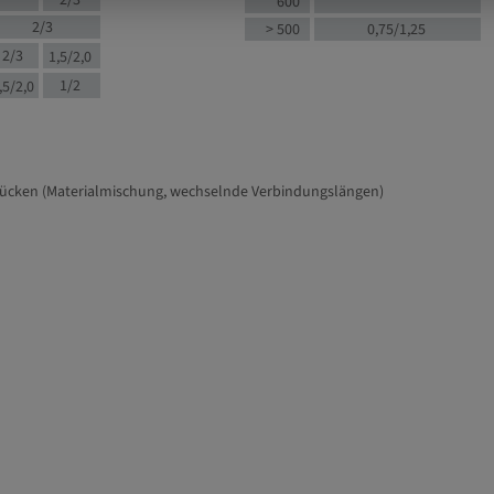
2/3
600
2/3
> 500
0,75/1,25
2/3
1,5/2,0
1/2
,5/2,0
tücken (Materialmischung, wechselnde Verbindungslängen)