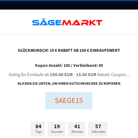
UNTERNEHMEN
FAQ
GUTSCHEINE
BLOG
KONTAKT
GLÜCKWUNSCH! 15 € RABATT AB 150 € EINKAUFSWERT
obra Chb-520 Für 5660 Mm Bi-Metall Bandsägeblätter
Kupon Anzahl: 100 / Verbleibend: 89
Gültig für Einkäufe ab
150.00 EUR
-
15.00 EUR
Rabatt-Coupon...
COBRA CHB-520 für 5660 mm Bi-Metall Bandsägeblätter
KLICKEN SIE UNTEN, UM IHREN GUTSCHEINCODE ZU KOPIEREN
SAEGE15
nge (mm):
Breite (mm):
Stärken + Zah
mm
mm
Welche Zahn soll 
84
19
41
56
Tage
Stunden
Minuten
Sekunden