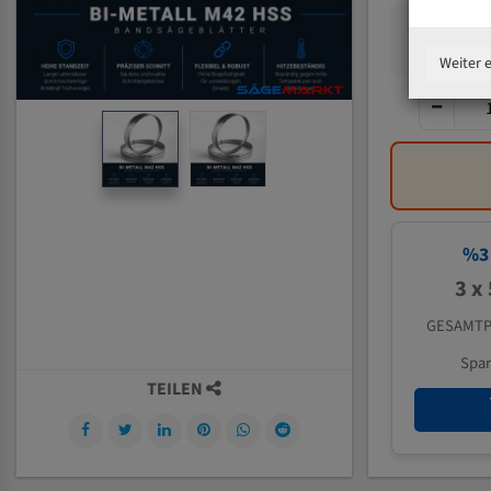
Weiter 
%
3
3 x
GESAMTP
Spa
TEILEN