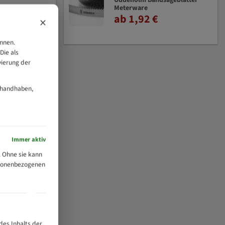
Uddeholm Bandsägeblätter
Meterware
ab 1,92 €
×
önnen.
Die als
vierung der
 handhaben,
Immer aktiv
 Ohne sie kann
ersonenbezogenen
des Inhalts der