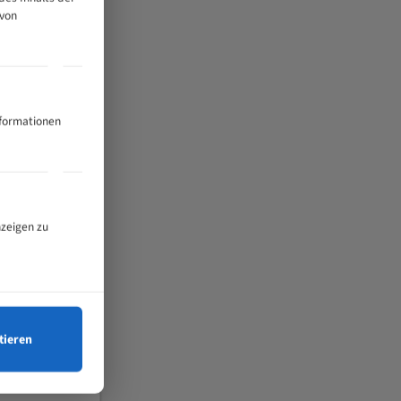
 von
nformationen
nzeigen zu
tieren