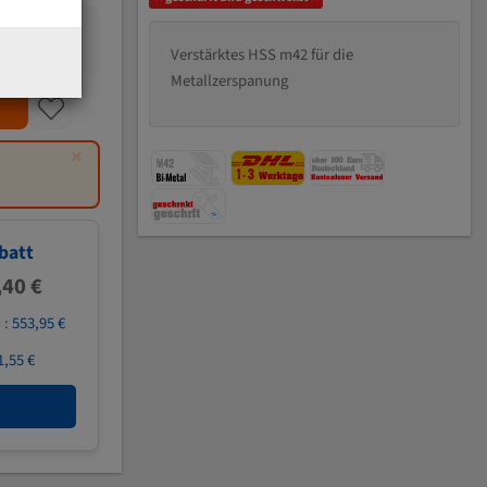
Verstärktes HSS m42 für die
Metallzerspanung
×
batt
,40 €
 :
553,95 €
1,55 €