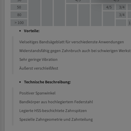
30
4/5
4/5
50
4/5
3/4
80
3/4
> 100
1
Vorteile:
Vielseitiges Bandsägeblatt für verschiedenste Anwendungen
Widerstandsfähig gegen Zahnbruch auch bei schwierigen Werks
Sehr geringe Vibration
Äußerst verschleißfest
Technische Beschreibung:
Positiver Spanwinkel
Bandkörper aus hochlegiertem Federstahl
Legierte HSS-beschichtete Zahnspitzen
Spezielle Zahngeometrie und Zahnteilung