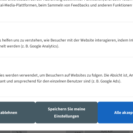
cial-Media-Plattformen, beim Sammeln von Feedbacks und anderen Funktionen
VOLLMATERIAL
Zähne pro
300
500
es helfen uns zu verstehen, wie Besucher mit der Website interagieren, indem I
M (mm)
Zoll (ZpZ)
)
t werden (z. B. Google Analytics).
>
10/14
25
5/8
15 - 40
8/12
0
5/8
25 - 50
6/10
8
4/6
es werden verwendet, um Besuchern auf Websites zu folgen. Die Absicht ist, A
35 - 70
5/8
4/6
vant und ansprechend für den einzelnen Benutzer sind (z. B. Google Ads).
50 - 120
4/6
4/6
80 - 180
3/4
6
130 -
4/5
2/3
350
Speichern Sie meine
4/5
s ablehnen
Alle akzep
150 -
Einstellungen
1,5/2
4/5
450
3/4
200 -
1,1/1,6