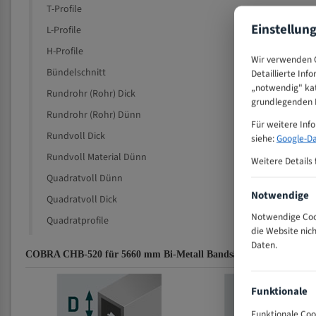
T-Profile
Einstellun
L-Profile
H-Profile
Wir verwenden C
Bündelschnitt
Detaillierte Inf
„notwendig" kat
Rundrohr (Rohr) Dick
grundlegenden F
Rundrohr (Rohr) Dünn
Für weitere Inf
Rundvoll Dick
siehe:
Google-Da
Rundvoll Material Dünn
Weitere Details 
Quadratvoll Dünn
Notwendige
Quadratvoll Dick
Notwendige Cook
Quadratprofile
die Website nic
Daten.
COBRA CHB-520 für 5660 mm Bi-Metall Bandsägeblätter Zahnemp
Funktionale
Funktionale Coo