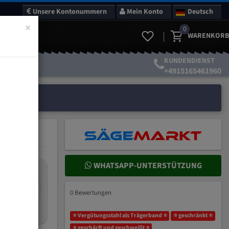
Unsere Kontonummern
Mein Konto
Deutsch
×
0
WARENKORB
KUNDENDIENST
+4915165461960
WHATSAPP-UNTERSTÜTZUNG
nteilung:
mm
0 Bewertungen
ich wählen?
⭐ Vergütungsstahl als Trägerband ⭐
⭐ geschränkt ⭐
⭐ geschärft und geschweißt ⭐