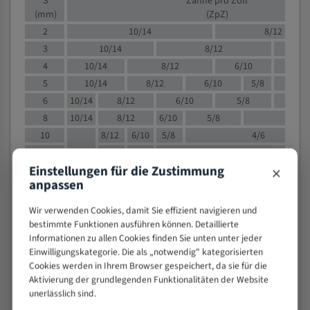
S
Zähne pro Zoll
(mm)
(ZpZ)
2
10/14
8/12
3
10/14
8/12
6/1
4
10/14
8/12
6/10
5/8
5
10/14
8/12
6/10
5/8
6
10/14
8/12
6/10
5/8
8
10/14
8/12
6/10
5/8
4/
10
8/12
6/10
5/8
4/6
12
8/12
6/10
4/6
×
Einstellungen für die Zustimmung
15
8/12
6/10
4/5
anpassen
20
4/6
4/5
30
4/5
4/5
Wir verwenden Cookies, damit Sie effizient navigieren und
50
4/5
3/4
bestimmte Funktionen ausführen können. Detaillierte
Informationen zu allen Cookies finden Sie unten unter jeder
80
3/4
Einwilligungskategorie. Die als „notwendig" kategorisierten
> 100
1,
Cookies werden in Ihrem Browser gespeichert, da sie für die
Aktivierung der grundlegenden Funktionalitäten der Website
VOLLMATERIAL
unerlässlich sind.
Zähne pro