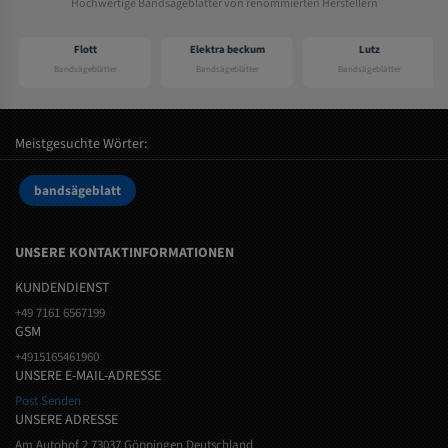
Hochwertige Bandsägeblätter von renommierten Herstellern
Flott
Elektra beckum
Lutz
Bandsägeblätter
Bandsägeblätter
Bandsägeblätter
Meistgesuchte Wörter:
bandsägeblatt
UNSERE KONTAKTINFORMATIONEN
KUNDENDIENST
+49 7161 6567199
GSM
+4915165461960
UNSERE E-MAIL-ADRESSE
Post Senden
UNSERE ADRESSE
Am Autohof 2 73037 Göppingen Deutschland