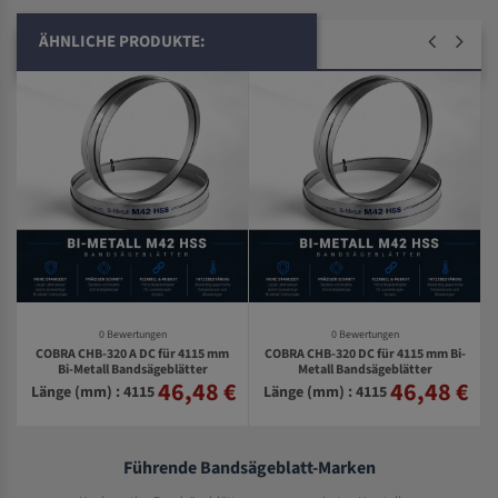
ÄHNLICHE PRODUKTE:
0 Bewertungen
0 Bewertungen
COBRA CHB-320 A DC für 4115 mm
COBRA CHB-320 DC für 4115 mm Bi-
Bi-Metall Bandsägeblätter
Metall Bandsägeblätter
46,48 €
46,48 €
€
Länge (mm) : 4115
Länge (mm) : 4115
Führende Bandsägeblatt-Marken