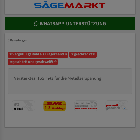
WHATSAPP-UNTERSTÜTZUNG
0 Bewertungen
⭐ Vergütungsstahl als Trägerband ⭐
⭐ geschränkt ⭐
⭐ geschärft und geschweißt ⭐
Verstärktes HSS m42 für die Metallzerspanung