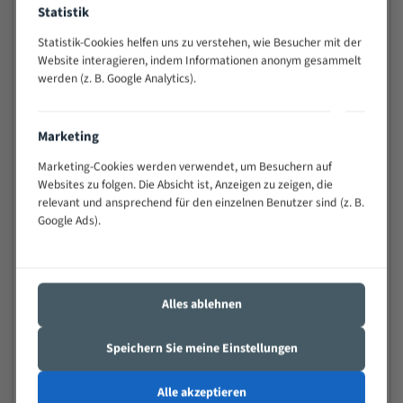
Statistik
Widerstandsfähig gegen Zahnbruch auch bei
schwierigen Werkstücken (Materialmischung,
Statistik-Cookies helfen uns zu verstehen, wie Besucher mit der
wechselnde Verbindungslängen)
Website interagieren, indem Informationen anonym gesammelt
Sehr geringe Vibration
werden (z. B. Google Analytics).
Äußerst verschleißfest
Marketing
Technische Beschreibung:
Marketing-Cookies werden verwendet, um Besuchern auf
Positiver Spanwinkel
Websites zu folgen. Die Absicht ist, Anzeigen zu zeigen, die
relevant und ansprechend für den einzelnen Benutzer sind (z. B.
Bandkörper aus hochlegiertem Federstahl
Google Ads).
Legierte HSS-beschichtete Zahnspitzen
Spezielle Zahngeometrie und Zahnteilung
Materialien:
Alles ablehnen
Stahl
Speichern Sie meine Einstellungen
Nichteisenmetalle
Speziell entwickelt für Profile / Rohre
Alle akzeptieren