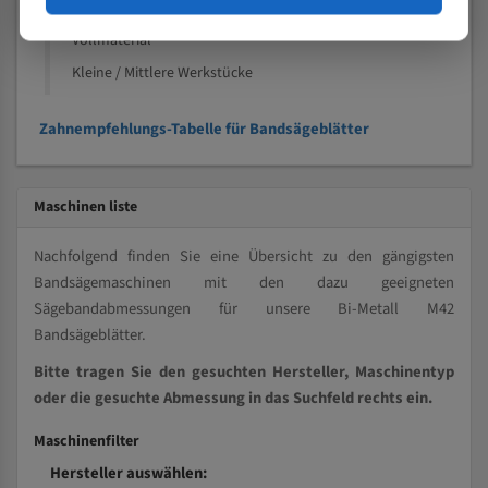
Kleine und mittlere Profile / Kleine Durchmesser
Vollmaterial
Kleine / Mittlere Werkstücke
Zahnempfehlungs-Tabelle für Bandsägeblätter
Maschinen liste
Nachfolgend finden Sie eine Übersicht zu den gängigsten
Bandsägemaschinen mit den dazu geeigneten
Sägebandabmessungen für unsere Bi-Metall M42
Bandsägeblätter.
Bitte tragen Sie den gesuchten Hersteller, Maschinentyp
oder die gesuchte Abmessung in das Suchfeld rechts ein.
Maschinenfilter
Hersteller auswählen: