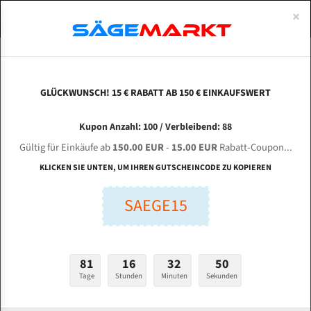
0
×
Spezialstahl Gehärtet
Uddeholm
Glatte
Eine Schneide, doppelte Fase
Spezialstahl
Standart
ÜBER UNS
DEUTSCH
Startseite
Bandsägeblätter Für Metall
Bi-Metal M42 (Standardgröße)
Cob
Uddeholm Gehärtet
Spezialstahl
Konvex
Zwei Schneiden, vierfache Fase
Uddeholm
gehärtete Zahnspitzen
ABOUTS
ENGLISH
GLÜCKWUNSCH! 15 € RABATT AB 150 € EINKAUFSWERT
Flexback
Gehärtete zahnspitzen
Konkav
Flexback Meterware
COBRA CHB-320 DC für 4115 mm Bi-Metall
FRANCE
Kupon Anzahl: 100 / Verbleibend: 88
Dachzahnung
Bi-Metall Meterware
Bandsägeblätter
Gültig für Einkäufe ab
150.00 EUR
-
15.00 EUR
Rabatt-Coupon...
Fleischerei Bandsägeblätter
KLICKEN SIE UNTEN, UM IHREN GUTSCHEINCODE ZU KOPIEREN
Länge (mm):
Bandmesser Glatt Meterware
SAEGE15
mm
Bandmesser Dachzahnung Meterware
Breite (mm):
Konkav Meterware
mm
81
16
32
49
Konvex Meterware
Tage
Stunden
Minuten
Sekunden
Stärken + Zahnteilung:
mm