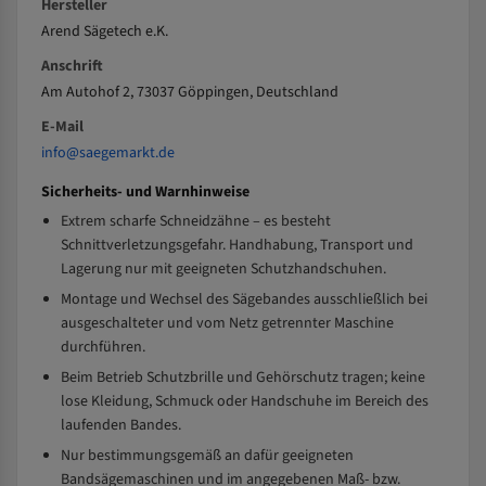
Hersteller
Arend Sägetech e.K.
Anschrift
Am Autohof 2, 73037 Göppingen, Deutschland
E-Mail
info@saegemarkt.de
Sicherheits- und Warnhinweise
Extrem scharfe Schneidzähne – es besteht
Schnittverletzungsgefahr. Handhabung, Transport und
Lagerung nur mit geeigneten Schutzhandschuhen.
Montage und Wechsel des Sägebandes ausschließlich bei
ausgeschalteter und vom Netz getrennter Maschine
durchführen.
Beim Betrieb Schutzbrille und Gehörschutz tragen; keine
lose Kleidung, Schmuck oder Handschuhe im Bereich des
laufenden Bandes.
Nur bestimmungsgemäß an dafür geeigneten
Bandsägemaschinen und im angegebenen Maß- bzw.