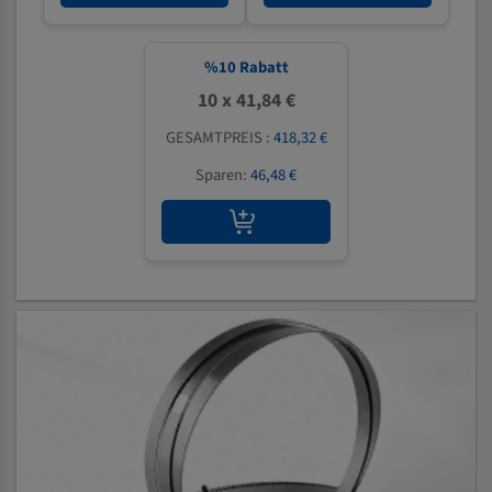
%
10
Rabatt
10 x 41,84 €
GESAMTPREIS :
418,32 €
Sparen:
46,48 €