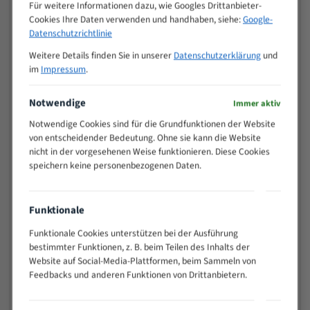
M (mm)
Für weitere Informationen dazu, wie Googles Drittanbieter-
Zoll (ZpZ)
)
Cookies Ihre Daten verwenden und handhaben, siehe:
Google-
>
Datenschutzrichtlinie
10/14
25
Weitere Details finden Sie in unserer
Datenschutzerklärung
und
15 - 40
8/12
im
Impressum
.
25 - 50
6/10
35 - 70
5/8
Notwendige
Immer aktiv
50 - 120
4/6
Notwendige Cookies sind für die Grundfunktionen der Website
80 - 180
3/4
von entscheidender Bedeutung. Ohne sie kann die Website
130 -
nicht in der vorgesehenen Weise funktionieren. Diese Cookies
2/3
350
speichern keine personenbezogenen Daten.
150 -
1,5/2
450
200 -
Funktionale
1,1/1,6
600
Funktionale Cookies unterstützen bei der Ausführung
> 500
0,75/1,25
bestimmter Funktionen, z. B. beim Teilen des Inhalts der
Vorteile:
Website auf Social-Media-Plattformen, beim Sammeln von
Feedbacks und anderen Funktionen von Drittanbietern.
Vielseitiges Bandsägeblatt für verschiedenste
Anwendungen