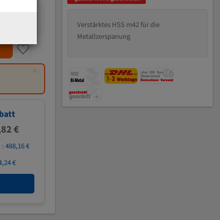
Verstärktes HSS m42 für die
Metallzerspanung
×
batt
,82 €
 :
488,16 €
4,24 €