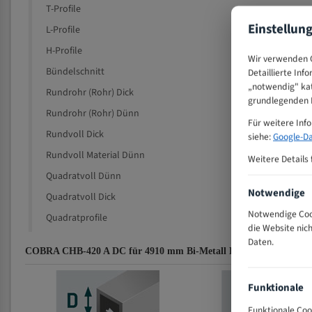
T-Profile
Einstellun
L-Profile
H-Profile
Wir verwenden C
Bündelschnitt
Detaillierte Inf
„notwendig" kat
Rundrohr (Rohr) Dick
grundlegenden F
Rundrohr (Rohr) Dünn
Für weitere Inf
Rundvoll Dick
siehe:
Google-Da
Rundvoll Material Dünn
Weitere Details 
Quadratvoll Dünn
Notwendige
Quadratvoll Dick
Notwendige Cook
Quadratprofile
die Website nic
Daten.
COBRA CHB-420 A DC für 4910 mm Bi-Metall Bandsägeblätter Za
Funktionale
Funktionale Coo