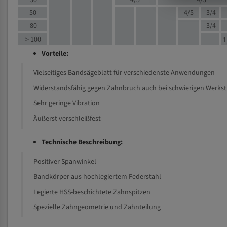
30
4/5
4/5
50
4/5
3/4
80
3/4
> 100
1
Vorteile:
Vielseitiges Bandsägeblatt für verschiedenste Anwendungen
Widerstandsfähig gegen Zahnbruch auch bei schwierigen Werks
Sehr geringe Vibration
Äußerst verschleißfest
Technische Beschreibung:
Positiver Spanwinkel
Bandkörper aus hochlegiertem Federstahl
Legierte HSS-beschichtete Zahnspitzen
Spezielle Zahngeometrie und Zahnteilung