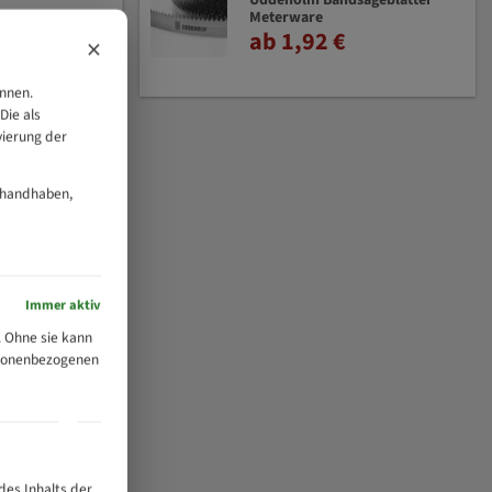
Uddeholm Bandsägeblätter
Meterware
ab 1,92 €
×
önnen.
Die als
vierung der
 handhaben,
Immer aktiv
 Ohne sie kann
ersonenbezogenen
des Inhalts der