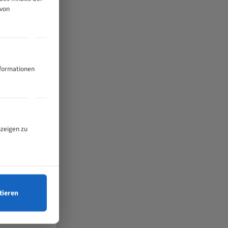
 von
nformationen
nzeigen zu
tieren