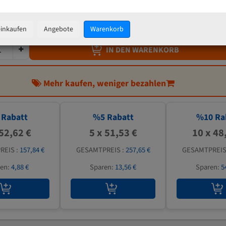
54,24 €
inkl. MwSt
zzgl.
Versandkosten
einkaufen
Angebote
Warenkorb
IN DEN WARENKORB
Mehr kaufen, weniger bezahlen
Rabatt
%
5
Rabatt
%
10
Ra
 52,62 €
5 x 51,53 €
10 x 48
REIS :
157,84 €
GESAMTPREIS :
257,65 €
GESAMTPREIS
ren:
4,88 €
Sparen:
13,56 €
Sparen:
5