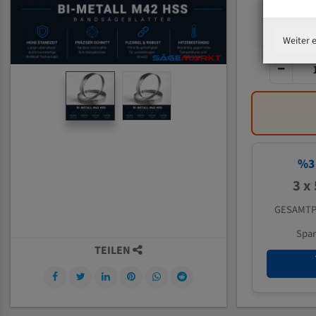
Weiter 
%
3
3 x
GESAMTP
Spa
TEILEN