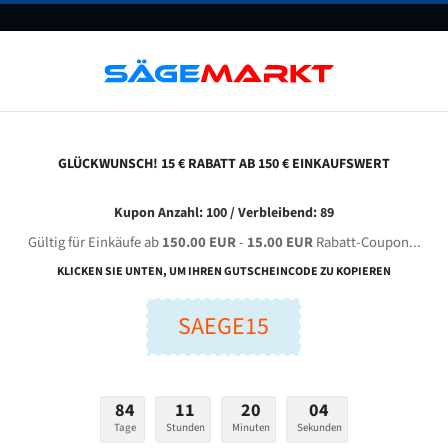
UNTERNEHMEN
FAQ
GUTSCHEINE
BLOG
KONTAKT
GLÜCKWUNSCH! 15 € RABATT AB 150 € EINKAUFSWERT
obra Chb-420 A Dc Für 4910 Mm Bi-Metall Bandsägeblätter
Kupon Anzahl: 100 / Verbleibend: 89
Gültig für Einkäufe ab
150.00 EUR
-
15.00 EUR
Rabatt-Coupon...
OBRA CHB-420 A DC für 4910 mm Bi-Metall Bandsägeblätt
KLICKEN SIE UNTEN, UM IHREN GUTSCHEINCODE ZU KOPIEREN
SAEGE15
nge (mm):
Breite (mm):
Stärken + Zah
mm
mm
Welche Zahn soll 
84
11
20
03
Tage
Stunden
Minuten
Sekunden