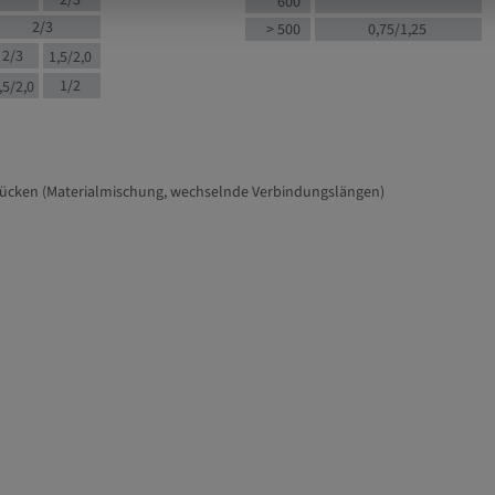
2/3
600
2/3
> 500
0,75/1,25
2/3
1,5/2,0
1/2
,5/2,0
tücken (Materialmischung, wechselnde Verbindungslängen)