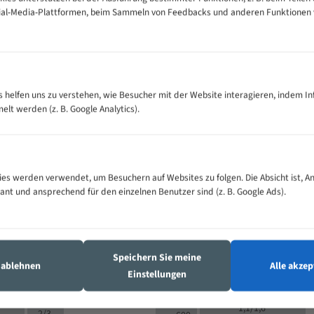
cial-Media-Plattformen, beim Sammeln von Feedbacks und anderen Funktionen
VOLLMATERIAL
Zähne pro
300
500
es helfen uns zu verstehen, wie Besucher mit der Website interagieren, indem I
M (mm)
Zoll (ZpZ)
)
t werden (z. B. Google Analytics).
>
10/14
25
5/8
15 - 40
8/12
0
5/8
25 - 50
6/10
8
4/6
es werden verwendet, um Besuchern auf Websites zu folgen. Die Absicht ist, A
35 - 70
5/8
4/6
vant und ansprechend für den einzelnen Benutzer sind (z. B. Google Ads).
50 - 120
4/6
4/6
80 - 180
3/4
6
130 -
4/5
2/3
350
Speichern Sie meine
4/5
s ablehnen
Alle akzep
150 -
Einstellungen
1,5/2
4/5
450
3/4
200 -
1,1/1,6