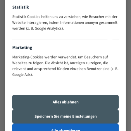
Widerstandsfähig gegen Zahnbruch auch bei
Statistik
schwierigen Werkstücken (Materialmischung,
wechselnde Verbindungslängen)
Statistik-Cookies helfen uns zu verstehen, wie Besucher mit der
Website interagieren, indem Informationen anonym gesammelt
Sehr geringe Vibration
werden (z. B. Google Analytics).
Äußerst verschleißfest
Marketing
Technische Beschreibung:
Marketing-Cookies werden verwendet, um Besuchern auf
Positiver Spanwinkel
Websites zu folgen. Die Absicht ist, Anzeigen zu zeigen, die
Bandkörper aus hochlegiertem Federstahl
relevant und ansprechend für den einzelnen Benutzer sind (z. B.
Google Ads).
Legierte HSS-beschichtete Zahnspitzen
Spezielle Zahngeometrie und Zahnteilung
Materialien:
Alles ablehnen
Stahl
Speichern Sie meine Einstellungen
Nichteisenmetalle
Speziell entwickelt für Profile / Rohre
Alle akzeptieren