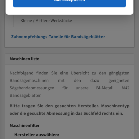
Kleine und mittlere Profile / Kleine Durchmesser
Vollmaterial
Kleine / Mittlere Werkstücke
Zahnempfehlungs-Tabelle für Bandsägeblätter
Maschinen liste
Nachfolgend finden Sie eine Übersicht zu den gängigsten
Bandsägemaschinen mit den dazu geeigneten
Sägebandabmessungen für unsere Bi-Metall M42
Bandsägeblätter.
Bitte tragen Sie den gesuchten Hersteller, Maschinentyp
oder die gesuchte Abmessung in das Suchfeld rechts ein.
Maschinenfilter
Hersteller auswählen: