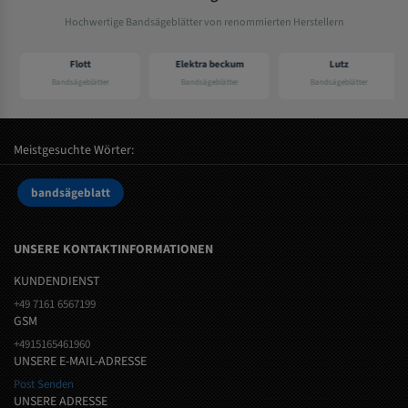
Hochwertige Bandsägeblätter von renommierten Herstellern
Flott
Elektra beckum
Lutz
Bandsägeblätter
Bandsägeblätter
Bandsägeblätter
Meistgesuchte Wörter:
bandsägeblatt
UNSERE KONTAKTINFORMATIONEN
KUNDENDIENST
+49 7161 6567199
GSM
+4915165461960
UNSERE E-MAIL-ADRESSE
Post Senden
UNSERE ADRESSE