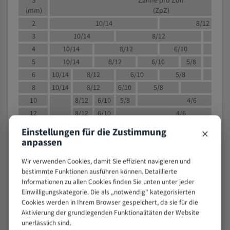
S
Zähne pro Zoll
(mm)
(ZpZ)
2
10/14
8/12
3
10/14
8/12
6/1
4
10/14
8/12
6/10
5/8
5
10/14
8/12
6/10
5/8
6
10/14
8/12
6/10
5/8
8
10/14
8/12
6/10
5/8
4/
10
8/12
6/10
5/8
4/6
12
8/12
6/10
4/6
15
8/12
6/10
4/5
×
Einstellungen für die Zustimmung
20
4/6
4/5
anpassen
30
4/5
4/5
Wir verwenden Cookies, damit Sie effizient navigieren und
50
4/5
3/4
bestimmte Funktionen ausführen können. Detaillierte
80
3/4
Informationen zu allen Cookies finden Sie unten unter jeder
> 100
Einwilligungskategorie. Die als „notwendig" kategorisierten
1,
Cookies werden in Ihrem Browser gespeichert, da sie für die
Aktivierung der grundlegenden Funktionalitäten der Website
VOLLMATERIAL
unerlässlich sind.
Zähne pro