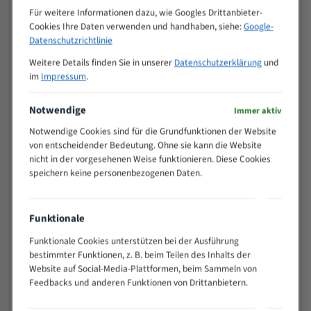
M (mm)
Zoll (ZpZ)
)
Für weitere Informationen dazu, wie Googles Drittanbieter-
Cookies Ihre Daten verwenden und handhaben, siehe:
Google-
>
10/14
Datenschutzrichtlinie
25
15 - 40
8/12
Weitere Details finden Sie in unserer
Datenschutzerklärung
und
25 - 50
6/10
im
Impressum
.
35 - 70
5/8
Notwendige
50 - 120
4/6
Immer aktiv
80 - 180
3/4
Notwendige Cookies sind für die Grundfunktionen der Website
130 -
von entscheidender Bedeutung. Ohne sie kann die Website
2/3
350
nicht in der vorgesehenen Weise funktionieren. Diese Cookies
speichern keine personenbezogenen Daten.
150 -
1,5/2
450
200 -
1,1/1,6
Funktionale
600
> 500
0,75/1,25
Funktionale Cookies unterstützen bei der Ausführung
bestimmter Funktionen, z. B. beim Teilen des Inhalts der
Vorteile:
Website auf Social-Media-Plattformen, beim Sammeln von
Feedbacks und anderen Funktionen von Drittanbietern.
Vielseitiges Bandsägeblatt für verschiedenste
Anwendungen