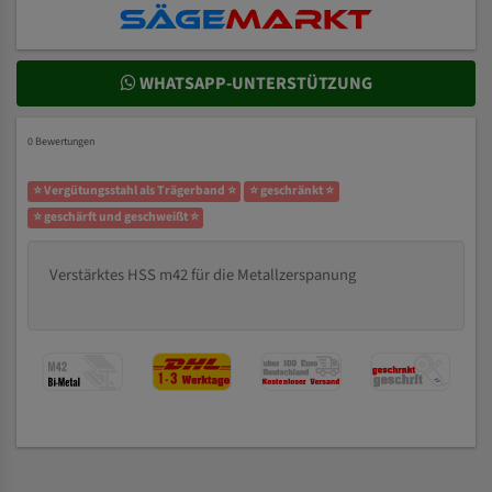
WHATSAPP-UNTERSTÜTZUNG
0 Bewertungen
⭐ Vergütungsstahl als Trägerband ⭐
⭐ geschränkt ⭐
⭐ geschärft und geschweißt ⭐
Verstärktes HSS m42 für die Metallzerspanung