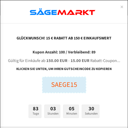
0
×
Spezialstahl Gehärtet
Uddeholm
Glatte
Eine Schneide, doppelte Fase
Spezialstahl
Standart
ÜBER UNS
DEUTSCH
Startseite
Bandsägeblätter Für Metall
Bi-Metal M42 (Standardgröße)
Ber
Uddeholm Gehärtet
Spezialstahl
Konvex
Zwei Schneiden, vierfache Fase
Uddeholm
gehärtete Zahnspitzen
ABOUTS
ENGLISH
GLÜCKWUNSCH! 15 € RABATT AB 150 € EINKAUFSWERT
Flexback
Gehärtete zahnspitzen
Konkav
Flexback Meterware
BERG & SCHMID Futuro 410 für 6175 mm Bi-
FRANCE
Kupon Anzahl: 100 / Verbleibend: 89
Dachzahnung
Bi-Metall Meterware
Metall Bandsägeblätter
Gültig für Einkäufe ab
150.00 EUR
-
15.00 EUR
Rabatt-Coupon...
Fleischerei Bandsägeblätter
KLICKEN SIE UNTEN, UM IHREN GUTSCHEINCODE ZU KOPIEREN
Länge (mm):
Bandmesser Glatt Meterware
SAEGE15
mm
Bandmesser Dachzahnung Meterware
Breite (mm):
Konkav Meterware
mm
83
03
05
29
Konvex Meterware
Tage
Stunden
Minuten
Sekunden
Stärken + Zahnteilung:
mm