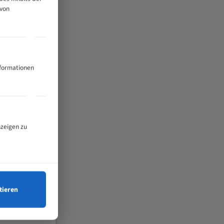
 von
nformationen
nzeigen zu
tieren