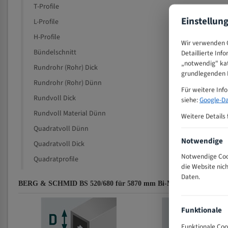
T-Profile
Einstellun
L-Profile
H-Profile
Wir verwenden C
Bündelschnitt
Detaillierte Inf
„notwendig" kat
Rundrohr (Rohr) Dick
grundlegenden F
Rundrohr (Rohr) Dünn
Für weitere Inf
Rundvoll Dick
siehe:
Google-Da
Rundvoll Material Dünn
Weitere Details 
Quadratvoll Dünn
Notwendige
Quadratvoll Dick
Notwendige Cook
Quadratprofile
die Website nic
Daten.
BERG & SCHMID BS 520/680 für 5870 mm Bi-Metall Bandsägeblät
Funktionale
Funktionale Coo