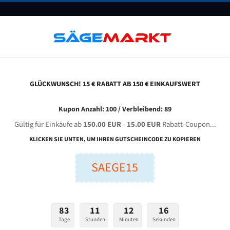
UNTERNEHMEN
FAQ
GUTSCHEINE
BLOG
KONTAKT
GLÜCKWUNSCH! 15 € RABATT AB 150 € EINKAUFSWERT
erg & Schmid Bs 520/680 Für 5870 Mm Bi-Metall Bandsägeblätter
Kupon Anzahl: 100 / Verbleibend: 89
Gültig für Einkäufe ab
150.00 EUR
-
15.00 EUR
Rabatt-Coupon...
 & SCHMID BS 520/680 für 5870 mm Bi-Metall Bandsägebl
KLICKEN SIE UNTEN, UM IHREN GUTSCHEINCODE ZU KOPIEREN
SAEGE15
nge (mm):
Breite (mm):
Stärken + Zah
mm
mm
Welche Zahn soll 
83
11
12
15
Tage
Stunden
Minuten
Sekunden