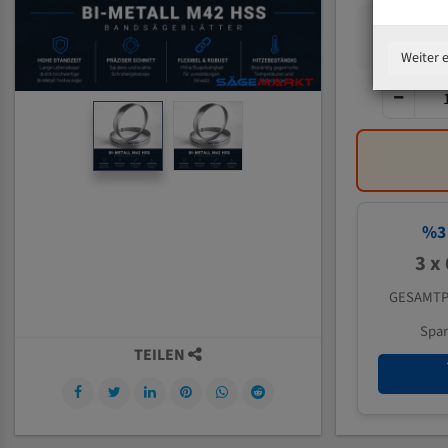
Weiter 
%
3
3 x
GESAMTP
Spa
TEILEN