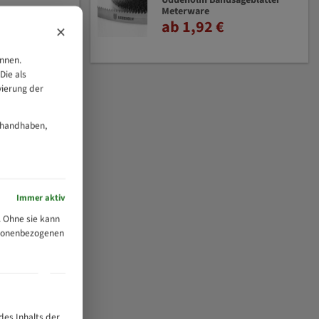
Uddeholm Bandsägeblätter
Meterware
ab 1,92 €
×
önnen.
Die als
vierung der
 handhaben,
Immer aktiv
 Ohne sie kann
ersonenbezogenen
des Inhalts der