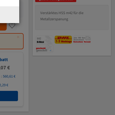
Verstärktes HSS m42 für die
Metallzerspanung
×
batt
,07 €
 :
560,61 €
2,29 €