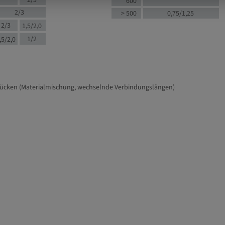
2/3
600
2/3
> 500
0,75/1,25
2/3
1,5/2,0
1/2
,5/2,0
tücken (Materialmischung, wechselnde Verbindungslängen)