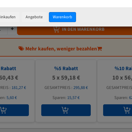
62,29 €
inkl. MwSt
zzgl.
Versandkosten
einkaufen
Angebote
Warenkorb
IN DEN WARENKORB
Mehr kaufen, weniger bezahlen
Rabatt
%
5
Rabatt
%
10
Ra
 60,43 €
5 x 59,18 €
10 x 56
REIS :
181,27 €
GESAMTPREIS :
295,88 €
GESAMTPREIS
ren:
5,60 €
Sparen:
15,57 €
Sparen:
6