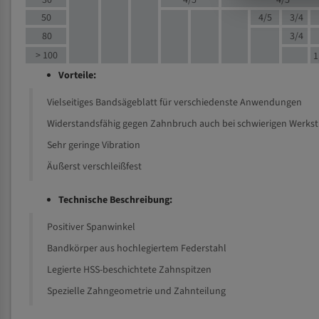
30
4/5
4/5
50
4/5
3/4
80
3/4
> 100
1
Vorteile:
Vielseitiges Bandsägeblatt für verschiedenste Anwendungen
Widerstandsfähig gegen Zahnbruch auch bei schwierigen Werks
Sehr geringe Vibration
Äußerst verschleißfest
Technische Beschreibung:
Positiver Spanwinkel
Bandkörper aus hochlegiertem Federstahl
Legierte HSS-beschichtete Zahnspitzen
Spezielle Zahngeometrie und Zahnteilung