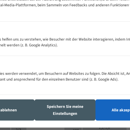
cial-Media-Plattformen, beim Sammeln von Feedbacks und anderen Funktionen
VOLLMATERIAL
Zähne pro
300
500
es helfen uns zu verstehen, wie Besucher mit der Website interagieren, indem I
M (mm)
Zoll (ZpZ)
)
t werden (z. B. Google Analytics).
>
10/14
25
5/8
15 - 40
8/12
0
5/8
25 - 50
6/10
8
4/6
es werden verwendet, um Besuchern auf Websites zu folgen. Die Absicht ist, A
35 - 70
5/8
4/6
vant und ansprechend für den einzelnen Benutzer sind (z. B. Google Ads).
50 - 120
4/6
4/6
80 - 180
3/4
6
130 -
4/5
2/3
350
Speichern Sie meine
4/5
s ablehnen
Alle akzep
150 -
Einstellungen
1,5/2
4/5
450
3/4
200 -
1,1/1,6