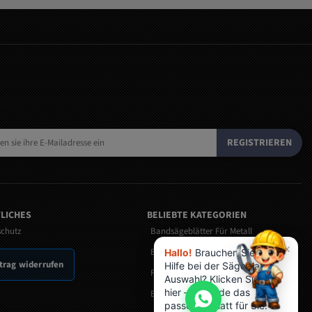
REGISTRIEREN
LICHES
BELIEBTE KATEGORIEN
schutz
Bandsägeblätter Für Metall
×
Bandmesser
Hallo!
Brauchen Sie
trag widerrufen
Hilfe bei der Sägeblatt-
Fleischerei Bandsägeblätter
Auswahl? Klicken Sie
hier – ich finde das
Bandsägeblätter für Holz nach Maß
passende Blatt für Sie.