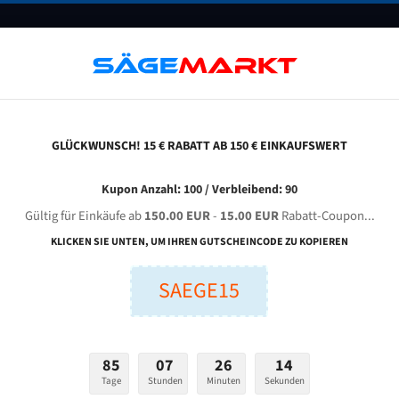
UNTERNEHMEN
FAQ
GUTSCHEINE
BLOG
KONTAKT
GLÜCKWUNSCH! 15 € RABATT AB 150 € EINKAUFSWERT
tter (Standardgröße)
Bandsägeblatt Spezialstahl 1400X6X0,50X5Mm
Kupon Anzahl: 100 / Verbleibend: 90
Gültig für Einkäufe ab
150.00 EUR
-
15.00 EUR
Rabatt-Coupon...
Bandsägeblatt Spezialstahl 1400x6x0,50x5mm
KLICKEN SIE UNTEN, UM IHREN GUTSCHEINCODE ZU KOPIEREN
SAEGE15
nge (mm):
Breite (mm):
Stärken + Zah
mm
mm
85
07
26
13
Verfügbarkeit:
709 Stück auf Lager
Tage
Stunden
Minuten
Sekunden