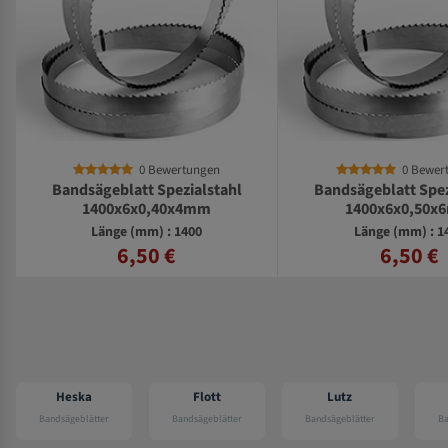
0 Bewertungen
0 Bew
Bandsägeblatt Spezialstahl
Bandsägeblatt Sp
1400x6x0,50x6mm
1400x6x0,5
Länge (mm) : 1400
Länge (mm) :
6,50 €
6,50 
Flott
Lutz
Elmag
r
Bandsägeblätter
Bandsägeblätter
Bandsägeblätter