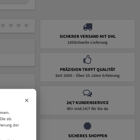
SICHERER VERSAND MIT DHL
100Schnelle Lieferung
PRÄZISION TRIFFT QUALITÄT
Seit 2000 – Über 25 Jahre Erfahrung
×
24/7 KUNDENSERVICE
Wir sind 24/7 für Sie da
önnen.
Die als
vierung der
SICHERES SHOPPEN