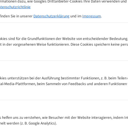
ormationen dazu, wie Googles Drittanbieter-Cookies Ihre Daten verwenden und
tenschutzrichtlinie
fahr. Handhabung, Transport und Lagerung nur mit geeigneten Schutzhands
finden Sie in unserer
Datenschutzerklärung
und im
Impressum
.
halteter und vom Netz getrennter Maschine durchführen.
leidung, Schmuck oder Handschuhe im Bereich des laufenden Bandes.
und im angegebenen Maß- bzw. Drehzahlbereich einsetzen.
ies sind für die Grundfunktionen der Website von entscheidender Bedeutung.
 nicht verwenden.
ht in der vorgesehenen Weise funktionieren. Diese Cookies speichern keine p
estimmt.
kies unterstützen bei der Ausführung bestimmter Funktionen, z. B. beim Teilen 
cial-Media-Plattformen, beim Sammeln von Feedbacks und anderen Funktionen
es helfen uns zu verstehen, wie Besucher mit der Website interagieren, indem I
t werden (z. B. Google Analytics).