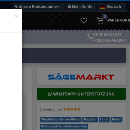
Unsere Kontonummern
Mein Konto
Deutsch
×
0
WARENKORB
KUNDENDIENST
+4915165461960
WHATSAPP-UNTERSTÜTZUNG
nteilung:
0 Bewertungen
mm
Weichholzarten wie Weide
Pappeln
Linde
Kiefer
Fichte und Nadelholzgewächse