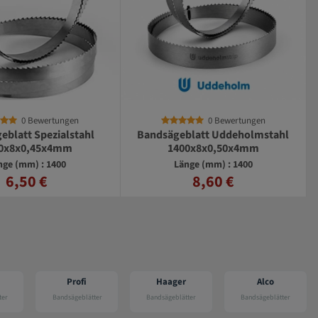
0 Bewertungen
eblatt Uddeholmstahl
400x8x0,50x4mm
änge (mm) : 1400
8,60 €
ofi
Haager
Alco
Hanning
eblätter
Bandsägeblätter
Bandsägeblätter
Bandsägeblätter