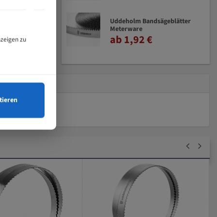
Uddeholm Bandsägeblätter
Meterware
ab 1,92 €
nzeigen zu
tieren
0 Bewertungen
Bandsägeblatt Uddeholmstahl
1400x8x0,50x6mm
Länge (mm) : 1400
8,60 €