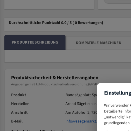
Durchschnittliche Punktzahl 0.0 / 5
( 0 Bewertungen)
PRODUKTBESCHREIBUNG
KOMPATIBLE MASCHINEN
Produktsicherheit & Herstellerangaben
Angaben gemäß EU-Produktsicherheitsverordnung (GPSR, Verordnung (EU) 2023/9
Einstellun
Produkt
Bandsägeblatt Spezialstahl 1400x6x
Hersteller
Arend Sägetech e.K.
Wir verwenden C
Detaillierte Inf
Anschrift
Am Autohof 2, 73037 Göppingen, Deu
„notwendig" kat
E-Mail
info@saegemarkt.de
grundlegenden F