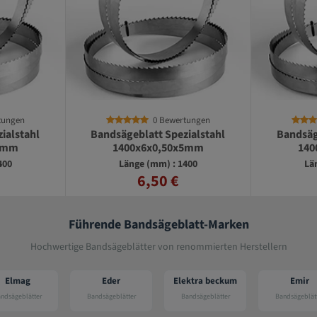
ertungen
0 Bewertungen
ezialstahl
Bandsägeblatt Spezialstahl
Bandsäg
0x5mm
1400x8x0,45x4mm
1
 1400
Länge (mm) : 1400
L
€
6,50 €
Führende Bandsägeblatt-Marken
Hochwertige Bandsägeblätter von renommierten Herstellern
Eder
Elektra beckum
Emir
Pr
Bandsägeblätter
Bandsägeblätter
Bandsägeblätter
Bandsäg