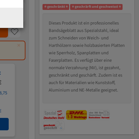
⭐ geschränkt ⭐
⭐ geschrärft und geschweisst ⭐
Dieses Produkt ist ein professionelles
Bandsägeblatt aus Spezialstahl, ideal
zum Schneiden von Weich- und
×
Harthölzern sowie holzbasierten Platten
wie Sperrholz, Spanplatten und
Faserplatten. Es verfügt über eine
normale Verzahnung (NV), ist gezahnt,
t
geschränkt und geschärft. Zudem ist es
€
auch für Materialien wie Kunststoff,
Aluminium und NE-Metalle geeignet.
8,75
€