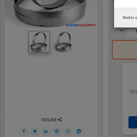
Weiter 
GES
TEILEN