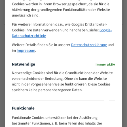
gezahnt, geschränkt, geschär
Ausführung
Cookies werden in Ihrem Browser gespeichert, da sie für die
Aktivierung der grundlegenden Funktionalitäten der Website
Saege Markt
unerlässlich sind.
Für weitere Informationen dazu, wie Googles Drittanbieter-
Cookies Ihre Daten verwenden und handhaben, siehe:
Google-
Datenschutzrichtlinie
Produktsicherheit & Herstellerangaben
Weitere Details finden Sie in unserer
Datenschutzerklärung
und
Angaben gemäß EU-Produktsicherheitsverordnung (GPSR, Verordnung
im
Impressum
.
(EU) 2023/988, Art. 19).
Produkt
Notwendige
Immer aktiv
2997x16x0,56x4TPI Fleischerei Bandsägeblatt
Notwendige Cookies sind für die Grundfunktionen der Website
von entscheidender Bedeutung. Ohne sie kann die Website
Hersteller
nicht in der vorgesehenen Weise funktionieren. Diese Cookies
Arend Sägetech e.K.
speichern keine personenbezogenen Daten.
Anschrift
Am Autohof 2, 73037 Göppingen, Deutschland
Funktionale
E-Mail
Funktionale Cookies unterstützen bei der Ausführung
info@saegemarkt.de
bestimmter Funktionen, z. B. beim Teilen des Inhalts der