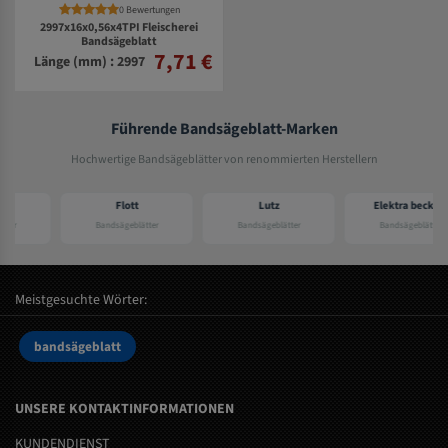
0 Bewertungen
2997x16x0,56x4TPI Fleischerei
Bandsägeblatt
7,71 €
Länge (mm) : 2997
Führende Bandsägeblatt-Marken
Hochwertige Bandsägeblätter von renommierten Herstellern
Flott
Lutz
Elektra beckum
Bandsägeblätter
Bandsägeblätter
Bandsägeblätter
Meistgesuchte Wörter:
bandsägeblatt
UNSERE KONTAKTINFORMATIONEN
KUNDENDIENST