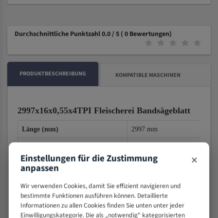
Durchschnittliche Punktzahl 0.0 / 5
( 0 Bewertungen)
PRODUKTBESCHREIBUNG
KOMPATIBLE MASCHINEN
2997x16x0,55x4TPI Fleischerei Bandsägeblatt
Länge (mm)
2997 mm
B
reite (mm)
16 mm
×
Einstellungen für die Zustimmung
0,55x4TPI
Stärken und
Zah
nteilung
anpassen
Die Spitzen der Zähne sind für
Qualität
Wir verwenden Cookies, damit Sie effizient navigieren und
bestimmte Funktionen ausführen können. Detaillierte
Für Fisch, heiße oder gefroren
Material
Informationen zu allen Cookies finden Sie unten unter jeder
Einwilligungskategorie. Die als „notwendig" kategorisierten