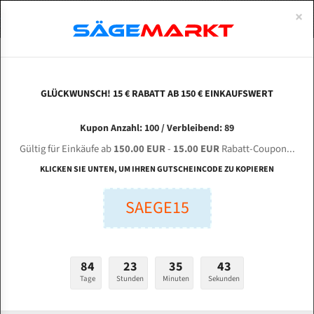
0
×
Spezialstahl Gehärtet
Uddeholm
Glatte
Eine Schneide, doppelte Fase
Spezialstahl
Standart
ÜBER UNS
DEUTSCH
Startseite
Fleischerei Bandsägeblätter
Fleischereibandsägeblätter (Stand
Uddeholm Gehärtet
Spezialstahl
Konvex
Zwei Schneiden, vierfache Fase
Uddeholm
gehärtete Zahnspitzen
ABOUTS
ENGLISH
GLÜCKWUNSCH! 15 € RABATT AB 150 € EINKAUFSWERT
Flexback
Gehärtete zahnspitzen
Konkav
Flexback Meterware
2997x16x0,56x4TPI Fleischerei Bandsägeblatt
FRANCE
Kupon Anzahl: 100 / Verbleibend: 89
Dachzahnung
Bi-Metall Meterware
Gültig für Einkäufe ab
150.00 EUR
-
15.00 EUR
Rabatt-Coupon...
Fleischerei Bandsägeblätter
KLICKEN SIE UNTEN, UM IHREN GUTSCHEINCODE ZU KOPIEREN
Länge (mm):
Bandmesser Glatt Meterware
SAEGE15
mm
Bandmesser Dachzahnung Meterware
Breite (mm):
Konkav Meterware
mm
84
23
35
42
Konvex Meterware
Stärken + Zahnteilung:
Tage
Stunden
Minuten
Sekunden
mm