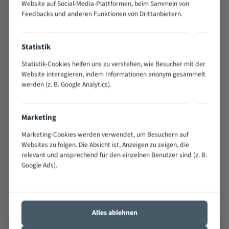
Sicherheits- und Warnhinweise
Website auf Social-Media-Plattformen, beim Sammeln von
Feedbacks und anderen Funktionen von Drittanbietern.
Extrem scharfe Schneidzähne – es besteht
Schnittverletzungsgefahr. Handhabung, Transport und
Lagerung nur mit geeigneten Schutzhandschuhen.
Statistik
Montage und Wechsel des Sägebandes ausschließlich bei
Statistik-Cookies helfen uns zu verstehen, wie Besucher mit der
ausgeschalteter und vom Netz getrennter Maschine
Website interagieren, indem Informationen anonym gesammelt
durchführen.
werden (z. B. Google Analytics).
Beim Betrieb Schutzbrille und Gehörschutz tragen; keine
lose Kleidung, Schmuck oder Handschuhe im Bereich des
laufenden Bandes.
Marketing
Nur bestimmungsgemäß an dafür geeigneten
Marketing-Cookies werden verwendet, um Besuchern auf
Bandsägemaschinen und im angegebenen Maß- bzw.
Websites zu folgen. Die Absicht ist, Anzeigen zu zeigen, die
Drehzahlbereich einsetzen.
relevant und ansprechend für den einzelnen Benutzer sind (z. B.
Beschädigte, gerissene, verschlissene oder überhitzte
Google Ads).
Sägebänder nicht verwenden.
Von Kindern fernhalten. Nicht für die Verwendung durch
Kinder bestimmt.
Alles ablehnen