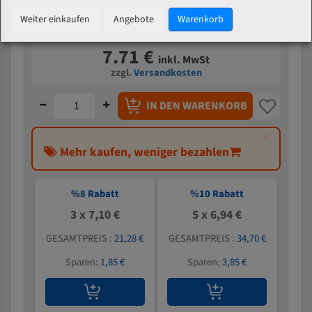
Weiter einkaufen
Angebote
Warenkorb
Verfügbarkeit:
159 Stück auf Lager
7.71 €
inkl. MwSt
zzgl.
Versandkosten
IN DEN WARENKORB
×
Mehr kaufen, weniger bezahlen
%
8
Rabatt
%
10
Rabatt
3 x 7,10 €
5 x 6,94 €
GESAMTPREIS :
21,28 €
GESAMTPREIS :
34,70 €
Sparen:
1,85 €
Sparen:
3,85 €