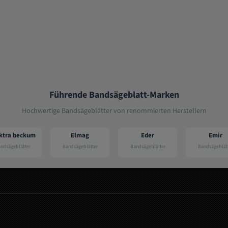
Führende Bandsägeblatt-Marken
Hochwertige Bandsägeblätter von renommierten Herstellern
Elmag
Eder
Emir
Pr
Bandsägeblätter
Bandsägeblätter
Bandsägeblätter
Bandsäg