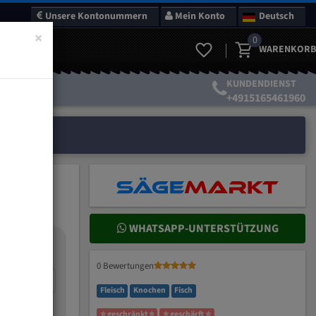
Unsere Kontonummern
Mein Konto
Deutsch
×
0
WARENKORB
KUNDENDIENST
+4915165461960
WHATSAPP-UNTERSTÜTZUNG
nteilung:
0 Bewertungen
mm
Fleisch
Knochen
Fisch
⭐ geschränkt ⭐
⭐ geschärft ⭐