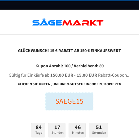
UNTERNEHMEN
FAQ
GUTSCHEINE
BLOG
KONTAKT
GLÜCKWUNSCH! 15 € RABATT AB 150 € EINKAUFSWERT
ndardgröße)
2692X16X0,56X4Tpi Fleischerei Bandsägeblatt
Kupon Anzahl: 100 / Verbleibend: 89
Gültig für Einkäufe ab
150.00 EUR
-
15.00 EUR
Rabatt-Coupon...
2692x16x0,56x4TPI Fleischerei Bandsägeblatt
KLICKEN SIE UNTEN, UM IHREN GUTSCHEINCODE ZU KOPIEREN
SAEGE15
nge (mm):
Breite (mm):
Stärken + Zah
mm
mm
84
17
46
50
Verfügbarkeit:
177 Stück auf Lager
Tage
Stunden
Minuten
Sekunden