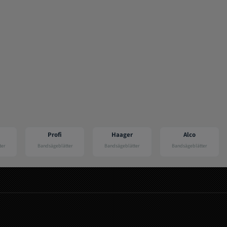
ofi
Haager
Alco
Hanning
eblätter
Bandsägeblätter
Bandsägeblätter
Bandsägeblätter