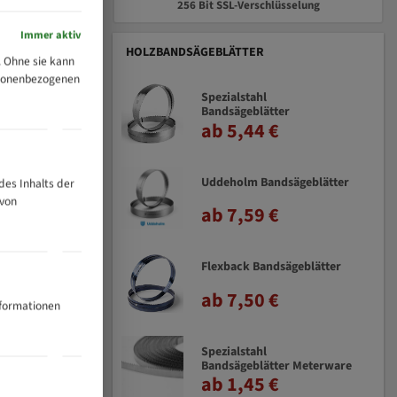
256 Bit SSL-Verschlüsselung
Immer aktiv
HOLZBANDSÄGEBLÄTTER
 Ohne sie kann
ersonenbezogenen
Spezialstahl
Bandsägeblätter
ab 5,44 €
Uddeholm Bandsägeblätter
des Inhalts der
 von
ab 7,59 €
Flexback Bandsägeblätter
ab 7,50 €
chuhen.
nformationen
Spezialstahl
Bandsägeblätter Meterware
ab 1,45 €