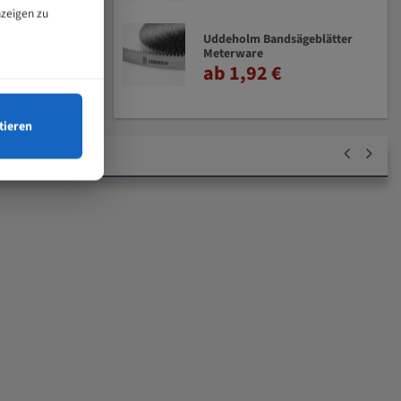
nzeigen zu
Uddeholm Bandsägeblätter
Meterware
ab 1,92 €
tieren