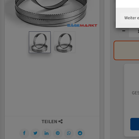
Weiter 
GES
TEILEN