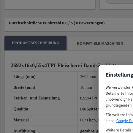
Durchschnittliche Punktzahl 0.0 / 5
( 0 Bewertungen)
PRODUKTBESCHREIBUNG
KOMPATIBLE MASCHINEN
2692x16x0,55x4TPI Fleischerei Bandsägeblatt
Einstellun
Länge (mm)
2692 mm
Wir verwenden C
B
reite (mm)
16 mm
Detaillierte Inf
0,55x4TPI
Stärken und
Zah
nteilung
„notwendig" kat
grundlegenden F
Die Spitzen der Zähne sind für
Qualität
Für weitere Inf
Für Fisch, heiße oder gefroren
siehe:
Google-Da
Material
Weitere Details 
gezahnt, geschränkt, geschär
Ausführung