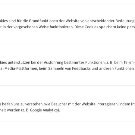
ies sind für die Grundfunktionen der Website von entscheidender Bedeutung.
ht in der vorgesehenen Weise funktionieren. Diese Cookies speichern keine p
88, Art. 19).
geblatt
kies unterstützen bei der Ausführung bestimmter Funktionen, z. B. beim Teilen 
cial-Media-Plattformen, beim Sammeln von Feedbacks und anderen Funktionen
tschland
fahr. Handhabung, Transport und Lagerung nur mit geeigneten Schutzhands
es helfen uns zu verstehen, wie Besucher mit der Website interagieren, indem I
t werden (z. B. Google Analytics).
halteter und vom Netz getrennter Maschine durchführen.
leidung, Schmuck oder Handschuhe im Bereich des laufenden Bandes.
und im angegebenen Maß- bzw. Drehzahlbereich einsetzen.