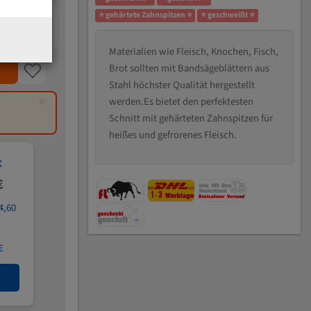
⭐ gehärtete Zahnspitzen ⭐
⭐ geschweißt ⭐
Materialien wie Fleisch, Knochen, Fisch,
Brot sollten mit Bandsägeblättern aus
Stahl höchster Qualität hergestellt
×
werden.Es bietet den perfektesten
Schnitt mit gehärteten Zahnspitzen für
heißes und gefrorenes Fleisch.
t
€
4,60
€