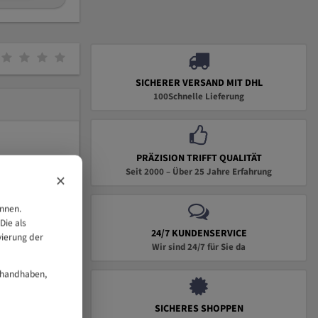
SICHERER VERSAND MIT DHL
100Schnelle Lieferung
PRÄZISION TRIFFT QUALITÄT
Seit 2000 – Über 25 Jahre Erfahrung
×
önnen.
Die als
24/7 KUNDENSERVICE
vierung der
Wir sind 24/7 für Sie da
 handhaben,
SICHERES SHOPPEN