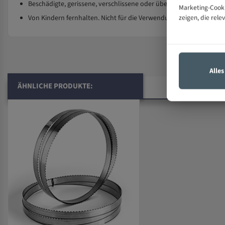
Beschädigte, gerissene, verschlissene oder überhitzte Sägebänder
Marketing-Cooki
zeigen, die rele
Von Kindern fernhalten. Nicht für die Verwendung durch Kinder b
Alle
ÄHNLICHE PRODUKTE: