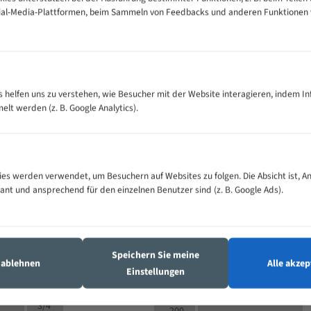
cial-Media-Plattformen, beim Sammeln von Feedbacks und anderen Funktionen
VOLLMATERIAL
es helfen uns zu verstehen, wie Besucher mit der Website interagieren, indem I
Zähne pro
300
500
M (mm)
t werden (z. B. Google Analytics).
Zoll (ZpZ)
)
>
10/14
25
5/8
15 - 40
8/12
0
5/8
es werden verwendet, um Besuchern auf Websites zu folgen. Die Absicht ist, A
25 - 50
6/10
8
4/6
vant und ansprechend für den einzelnen Benutzer sind (z. B. Google Ads).
35 - 70
5/8
4/6
50 - 120
4/6
4/6
80 - 180
3/4
6
130 -
4/5
Speichern Sie meine
2/3
350
s ablehnen
Alle akzep
Einstellungen
4/5
150 -
1,5/2
4/5
450
3/4