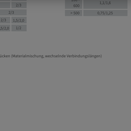
200 -
1,1/1,6
2/3
600
2/3
> 500
0,75/1,25
2/3
1,5/2,0
1/2
,5/2,0
tücken (Materialmischung, wechselnde Verbindungslängen)