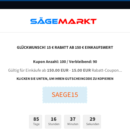
UNTERNEHMEN
FAQ
GUTSCHEINE
BLOG
KONTAKT
GLÜCKWUNSCH! 15 € RABATT AB 150 € EINKAUFSWERT
hejiang Sinaida Machine Tool S - 320 Z Für 4115 Mm Bi-Metall Bandsägeblätter
Kupon Anzahl: 100 / Verbleibend: 90
Gültig für Einkäufe ab
150.00 EUR
-
15.00 EUR
Rabatt-Coupon...
JIANG SINAIDA Machine Tool S - 320 Z für 4115 mm Bi-Me
KLICKEN SIE UNTEN, UM IHREN GUTSCHEINCODE ZU KOPIEREN
Bandsägeblätter
SAEGE15
nge (mm):
Breite (mm):
Stärken + Zah
mm
mm
85
16
37
28
Welche Zahn soll 
Tage
Stunden
Minuten
Sekunden