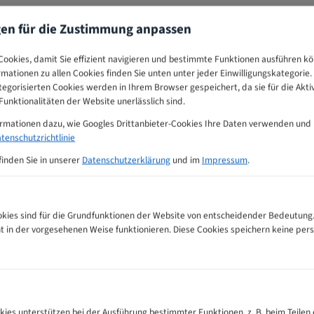
gen für die Zustimmung anpassen
ookies, damit Sie effizient navigieren und bestimmte Funktionen ausführen k
ormationen zu allen Cookies finden Sie unten unter jeder Einwilligungskategorie. 
egorisierten Cookies werden in Ihrem Browser gespeichert, da sie für die Akti
unktionalitäten der Website unerlässlich sind.
ormationen dazu, wie Googles Drittanbieter-Cookies Ihre Daten verwenden und
tenschutzrichtlinie
finden Sie in unserer
Datenschutzerklärung
und im
Impressum
.
ies sind für die Grundfunktionen der Website von entscheidender Bedeutung.
ht in der vorgesehenen Weise funktionieren. Diese Cookies speichern keine p
l Bandsägeblätter Zahnempfehlungs-Tabelle
kies unterstützen bei der Ausführung bestimmter Funktionen, z. B. beim Teilen 