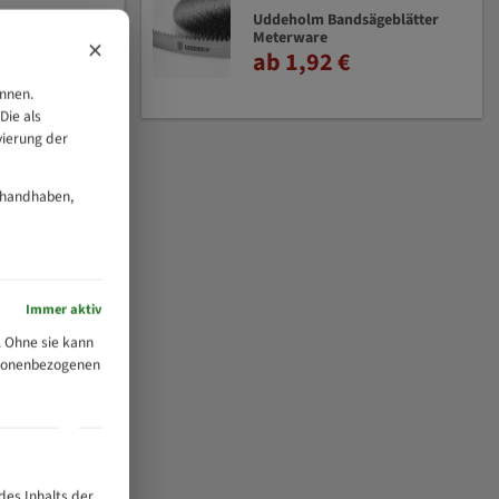
Uddeholm Bandsägeblätter
Meterware
×
ab 1,92 €
önnen.
Die als
vierung der
 handhaben,
Immer aktiv
 Ohne sie kann
ersonenbezogenen
des Inhalts der