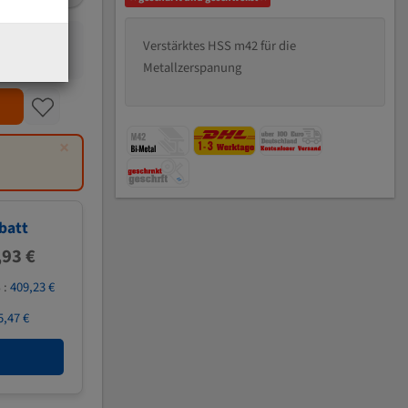
Verstärktes HSS m42 für die
Metallzerspanung
×
batt
,93 €
 :
409,23 €
5,47 €