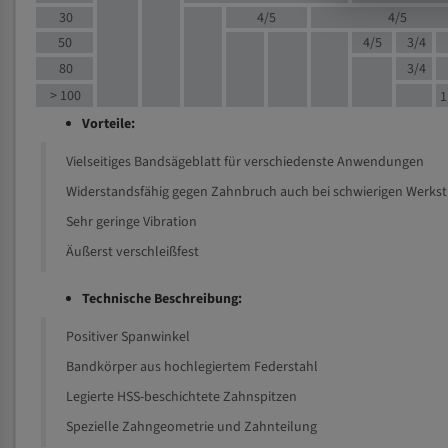
30
4/5
4/5
50
4/5
3/4
80
3/4
> 100
1
Vorteile:
Vielseitiges Bandsägeblatt für verschiedenste Anwendungen
Widerstandsfähig gegen Zahnbruch auch bei schwierigen Werks
Sehr geringe Vibration
Äußerst verschleißfest
Technische Beschreibung:
Positiver Spanwinkel
Bandkörper aus hochlegiertem Federstahl
Legierte HSS-beschichtete Zahnspitzen
Spezielle Zahngeometrie und Zahnteilung