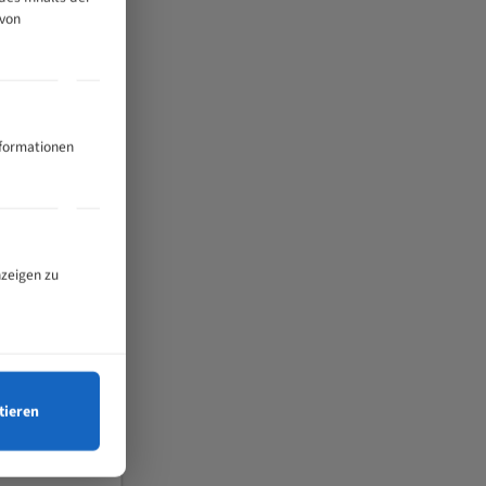
 von
nformationen
nzeigen zu
tieren