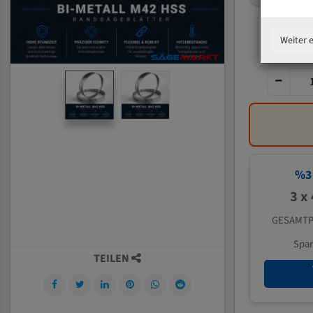
Weiter 
%
3
3 x
GESAMTP
Spa
TEILEN