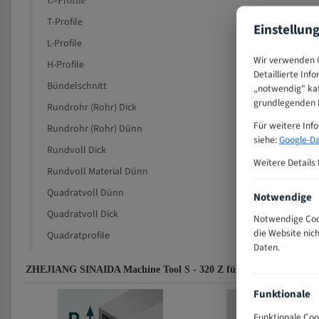
U-Profile
T-Profile
Einstellun
L-Profile
Wir verwenden C
H-Profile
Detaillierte Inf
Bündelschnitt
„notwendig" kat
grundlegenden F
Rundrohr (Rohr) Dick
Für weitere Inf
Rundrohr (Rohr) Dünn
siehe:
Google-Da
Rundvoll Dick
Weitere Details 
Rundvoll Material Dünn
Quadratvoll Dünn
Notwendige
Quadratvoll Dick
Notwendige Cook
die Website nic
Quadratprofile
Daten.
ZHEJIANG SINAIDA Machine Tool S - 320 Z für 4115 mm Bi-Metal
Funktionale
Funktionale Coo