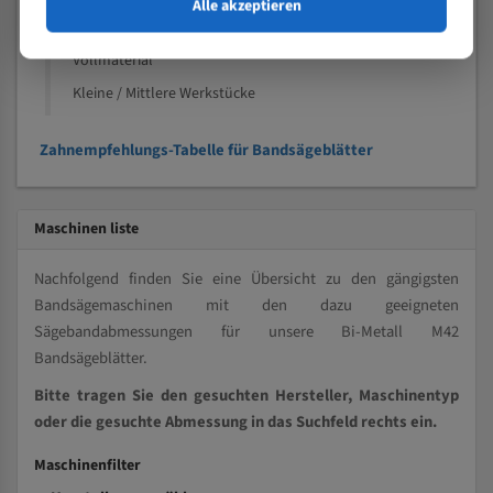
Speziell entwickelt für Profile / Rohre
Alle akzeptieren
Kleine und mittlere Profile / Kleine Durchmesser
Vollmaterial
Kleine / Mittlere Werkstücke
Zahnempfehlungs-Tabelle für Bandsägeblätter
Maschinen liste
Nachfolgend finden Sie eine Übersicht zu den gängigsten
Bandsägemaschinen mit den dazu geeigneten
Sägebandabmessungen für unsere Bi-Metall M42
Bandsägeblätter.
Bitte tragen Sie den gesuchten Hersteller, Maschinentyp
oder die gesuchte Abmessung in das Suchfeld rechts ein.
Maschinenfilter