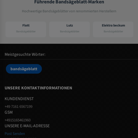
Führende Bandsägeblatt-Marken
Hochwertige Bandsägeblätter von renommierten Herstellern
Flott
Lutz
Elektra beckum
Bandsägeblätter
Bandsägeblätter
Bandsägeblätter
Meistgesuchte Wörter:
bandsägeblatt
UNSERE KONTAKTINFORMATIONEN
KUNDENDIENST
+49 7161 6567199
GSM
+4915165461960
UNSERE E-MAIL-ADRESSE
Post Senden