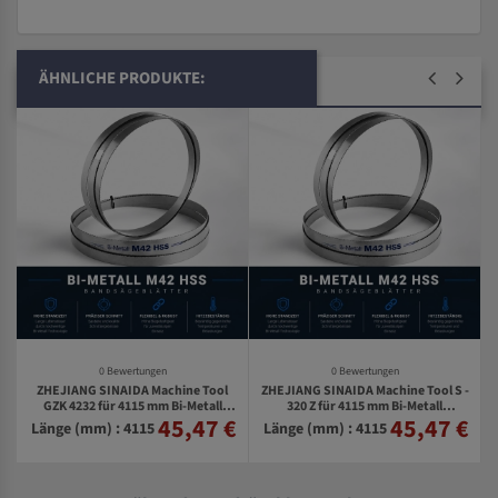
ÄHNLICHE PRODUKTE:
0 Bewertungen
0 Bewertungen
ZHEJIANG SINAIDA Machine Tool
ZHEJIANG SINAIDA Machine Tool S -
Z
GZK 4232 für 4115 mm Bi-Metall
320 Z für 4115 mm Bi-Metall
45,47 €
45,47 €
€
Bandsägeblätter
Bandsägeblätter
Länge (mm) : 4115
Länge (mm) : 4115