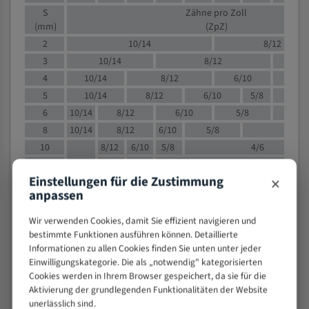
S
Zähne pro Zoll
(mm)
(ZpZ)
2
10/14
8/12
3
10/14
8/12
6/1
4
10/14
8/12
6/10
5/8
5
10/14
8/12
6/10
5/8
6
10/14
8/12
6/10
5/8
8
10/14
8/12
6/10
5/8
4/
10
8/12
6/10
5/8
4/6
12
8/12
6/10
4/6
×
Einstellungen für die Zustimmung
15
8/12
6/10
4/5
anpassen
20
4/6
4/5
30
4/5
4/5
Wir verwenden Cookies, damit Sie effizient navigieren und
50
4/5
3/4
bestimmte Funktionen ausführen können. Detaillierte
Informationen zu allen Cookies finden Sie unten unter jeder
80
3/4
Einwilligungskategorie. Die als „notwendig" kategorisierten
> 100
1,
Cookies werden in Ihrem Browser gespeichert, da sie für die
Aktivierung der grundlegenden Funktionalitäten der Website
VOLLMATERIAL
unerlässlich sind.