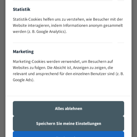
Anwendungen
Statistik
Widerstandsfähig gegen Zahnbruch auch bei
schwierigen Werkstücken (Materialmischung,
Statistik-Cookies helfen uns zu verstehen, wie Besucher mit der
wechselnde Verbindungslängen)
Website interagieren, indem Informationen anonym gesammelt
Sehr geringe Vibration
werden (z. B. Google Analytics).
Äußerst verschleißfest
Marketing
Technische Beschreibung:
Marketing-Cookies werden verwendet, um Besuchern auf
Positiver Spanwinkel
Websites zu folgen. Die Absicht ist, Anzeigen zu zeigen, die
relevant und ansprechend für den einzelnen Benutzer sind (z. B.
Bandkörper aus hochlegiertem Federstahl
Google Ads).
Legierte HSS-beschichtete Zahnspitzen
Spezielle Zahngeometrie und Zahnteilung
Materialien:
Alles ablehnen
Stahl
Speichern Sie meine Einstellungen
Nichteisenmetalle