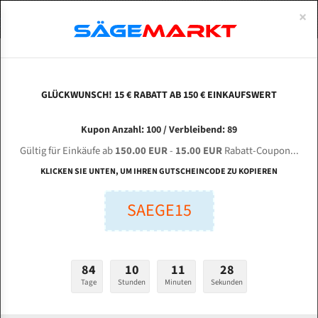
0
×
Spezialstahl Gehärtet
Uddeholm
Glatte
Eine Schneide, doppelte Fase
Spezialstahl
Standart
ÜBER UNS
DEUTSCH
Startseite
Bandsägeblätter Für Metall
Bi-Metal M42 (Standardgröße)
Zhe
Uddeholm Gehärtet
Spezialstahl
Konvex
Zwei Schneiden, vierfache Fase
Uddeholm
gehärtete Zahnspitzen
ABOUTS
ENGLISH
GLÜCKWUNSCH! 15 € RABATT AB 150 € EINKAUFSWERT
Flexback
Gehärtete zahnspitzen
Konkav
Flexback Meterware
ZHEJIANG SINAIDA Machine Tool GZ 4232 für
FRANCE
Kupon Anzahl: 100 / Verbleibend: 89
Dachzahnung
Bi-Metall Meterware
4115 mm Bi-Metall Bandsägeblätter
Gültig für Einkäufe ab
150.00 EUR
-
15.00 EUR
Rabatt-Coupon...
Fleischerei Bandsägeblätter
KLICKEN SIE UNTEN, UM IHREN GUTSCHEINCODE ZU KOPIEREN
Länge (mm):
Bandmesser Glatt Meterware
SAEGE15
mm
Bandmesser Dachzahnung Meterware
Breite (mm):
Konkav Meterware
mm
84
10
11
27
Konvex Meterware
Tage
Stunden
Minuten
Sekunden
Stärken + Zahnteilung:
mm