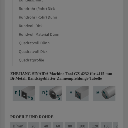
Bündelschnitt
Rundrohr (Rohr) Dick
Rundrohr (Rohr) Dünn
Rundvoll Dick
Rundvoll Material Dünn
Quadratvoll Dünn
Quadratvoll Dick
Quadratprofile
ZHEJIANG SINAIDA Machine Tool GZ 4232 für 4115 mm
Bi-Metall Bandsägeblätter Zahnempfehlungs-Tabelle
PROFILE UND ROHRE
D(mm)
20
40
60
80
100
120
150
200