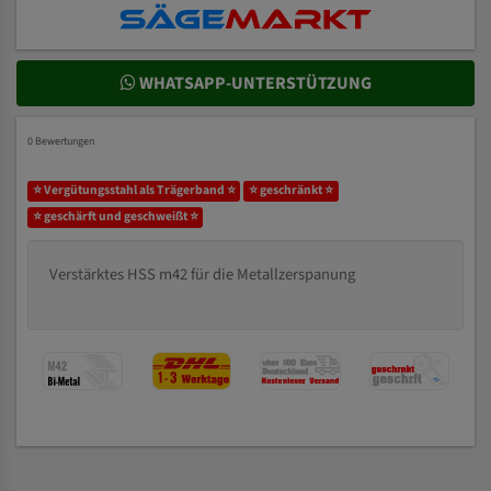
WHATSAPP-UNTERSTÜTZUNG
0 Bewertungen
⭐ Vergütungsstahl als Trägerband ⭐
⭐ geschränkt ⭐
⭐ geschärft und geschweißt ⭐
Verstärktes HSS m42 für die Metallzerspanung