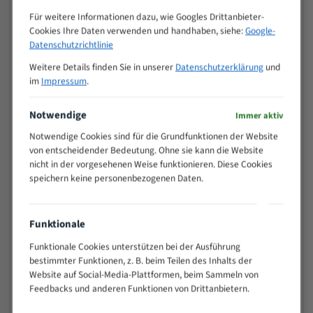
Zähne pro
M (mm)
Für weitere Informationen dazu, wie Googles Drittanbieter-
Zoll (ZpZ)
)
Cookies Ihre Daten verwenden und handhaben, siehe:
Google-
>
Datenschutzrichtlinie
10/14
25
Weitere Details finden Sie in unserer
Datenschutzerklärung
und
15 - 40
8/12
im
Impressum
.
25 - 50
6/10
35 - 70
5/8
Notwendige
Immer aktiv
50 - 120
4/6
Notwendige Cookies sind für die Grundfunktionen der Website
80 - 180
3/4
von entscheidender Bedeutung. Ohne sie kann die Website
130 -
nicht in der vorgesehenen Weise funktionieren. Diese Cookies
2/3
350
speichern keine personenbezogenen Daten.
150 -
1,5/2
450
200 -
Funktionale
1,1/1,6
600
Funktionale Cookies unterstützen bei der Ausführung
> 500
0,75/1,25
bestimmter Funktionen, z. B. beim Teilen des Inhalts der
Vorteile:
Website auf Social-Media-Plattformen, beim Sammeln von
Feedbacks und anderen Funktionen von Drittanbietern.
Vielseitiges Bandsägeblatt für verschiedenste