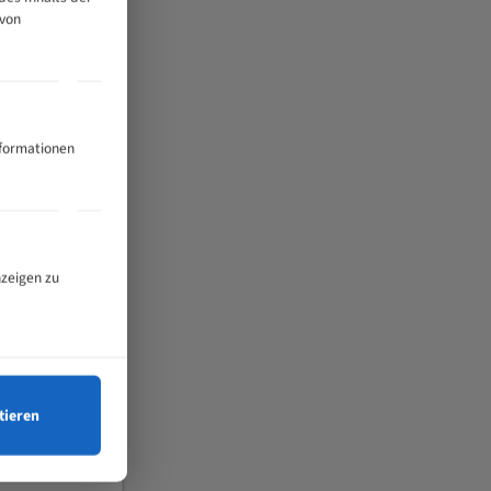
 von
nformationen
nzeigen zu
tieren