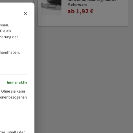
Uddeholm Bandsägeblätter
Meterware
ab 1,92 €
×
önnen.
Die als
vierung der
 handhaben,
Immer aktiv
 Ohne sie kann
ersonenbezogenen
des Inhalts der