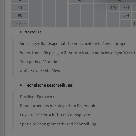
30
4/5
4/5
50
4/5
3/4
80
3/4
> 100
1
Vorteile:
Vielseitiges Bandsägeblatt für verschiedenste Anwendungen
Widerstandsfähig gegen Zahnbruch auch bei schwierigen Werks
Sehr geringe Vibration
Äußerst verschleißfest
Technische Beschreibung:
Positiver Spanwinkel
Bandkörper aus hochlegiertem Federstahl
Legierte HSS-beschichtete Zahnspitzen
Spezielle Zahngeometrie und Zahnteilung