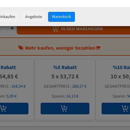
56,54 €
inkl. MwSt
zzgl.
Versandkosten
einkaufen
Angebote
Warenkorb
IN DEN WARENKORB
Mehr kaufen, weniger bezahlen
Rabatt
%
5
Rabatt
%
10
Ra
 54,85 €
5 x 53,72 €
10 x 50
REIS :
164,54 €
GESAMTPREIS :
268,57 €
GESAMTPREIS
ren:
5,09 €
Sparen:
14,13 €
Sparen:
5