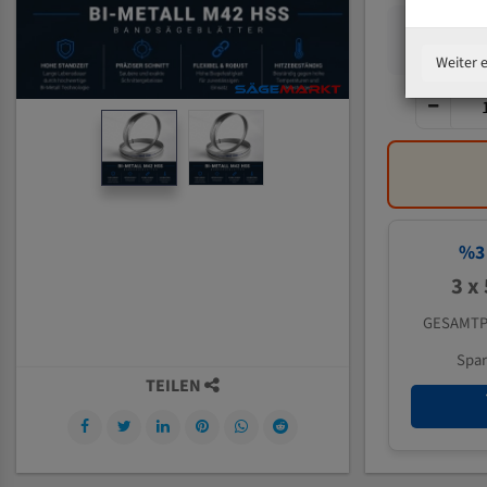
Weiter 
%
3
3 x
GESAMTP
Spa
TEILEN