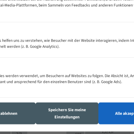
cial-Media-Plattformen, beim Sammeln von Feedbacks und anderen Funktionen
VOLLMATERIAL
Zähne pro
300
500
es helfen uns zu verstehen, wie Besucher mit der Website interagieren, indem I
M (mm)
Zoll (ZpZ)
)
t werden (z. B. Google Analytics).
>
10/14
25
5/8
15 - 40
8/12
0
5/8
25 - 50
6/10
8
4/6
es werden verwendet, um Besuchern auf Websites zu folgen. Die Absicht ist, A
35 - 70
5/8
4/6
vant und ansprechend für den einzelnen Benutzer sind (z. B. Google Ads).
50 - 120
4/6
4/6
80 - 180
3/4
6
130 -
4/5
2/3
350
Speichern Sie meine
4/5
s ablehnen
Alle akzep
150 -
Einstellungen
1,5/2
4/5
450
3/4
200 -
1,1/1,6