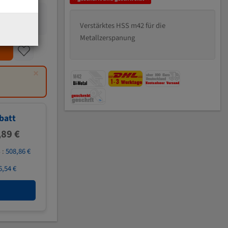
Verstärktes HSS m42 für die
Metallzerspanung
×
batt
,89 €
 :
508,86 €
6,54 €