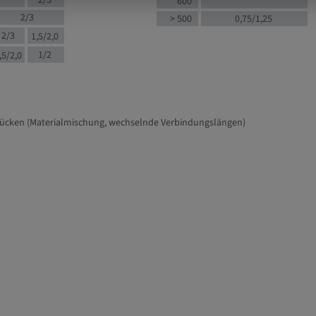
2/3
600
2/3
> 500
0,75/1,25
2/3
1,5/2,0
1/2
,5/2,0
tücken (Materialmischung, wechselnde Verbindungslängen)