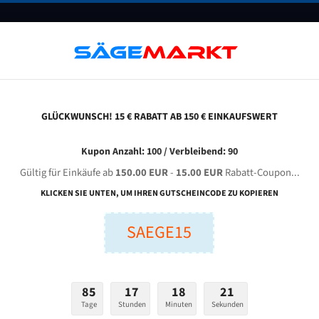
UNTERNEHMEN
FAQ
GUTSCHEINE
BLOG
KONTAKT
GLÜCKWUNSCH! 15 € RABATT AB 150 € EINKAUFSWERT
agner Wpb 340 A Für 5270 Mm Bi-Metall Bandsägeblätter
Kupon Anzahl: 100 / Verbleibend: 90
Gültig für Einkäufe ab
150.00 EUR
-
15.00 EUR
Rabatt-Coupon...
AGNER WPB 340 A für 5270 mm Bi-Metall Bandsägeblätt
KLICKEN SIE UNTEN, UM IHREN GUTSCHEINCODE ZU KOPIEREN
SAEGE15
nge (mm):
Breite (mm):
Stärken + Zah
mm
mm
Welche Zahn soll 
85
17
18
20
Tage
Stunden
Minuten
Sekunden