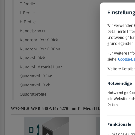
T-Profile
Einstellun
L-Profile
H-Profile
Wir verwenden C
Bündelschnitt
Detaillierte Inf
„notwendig" kat
Rundrohr (Rohr) Dick
grundlegenden F
Rundrohr (Rohr) Dünn
Für weitere Inf
Rundvoll Dick
siehe:
Google-Da
Rundvoll Material Dünn
Weitere Details 
Quadratvoll Dünn
Notwendige
Quadratvoll Dick
Notwendige Cook
Quadratprofile
die Website nic
Daten.
WAGNER WPB 340 A für 5270 mm Bi-Metall Bandsägeblätter Zahn
Funktionale
Funktionale Coo