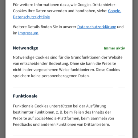
M (mm)
Zoll (ZpZ)
)
Für weitere Informationen dazu, wie Googles Drittanbieter-
Cookies Ihre Daten verwenden und handhaben, siehe:
Google-
>
10/14
Datenschutzrichtlinie
25
15 - 40
8/12
Weitere Details finden Sie in unserer
Datenschutzerklärung
und
im
Impressum
.
25 - 50
6/10
35 - 70
5/8
Notwendige
Immer aktiv
50 - 120
4/6
80 - 180
3/4
Notwendige Cookies sind für die Grundfunktionen der Website
von entscheidender Bedeutung. Ohne sie kann die Website
130 -
2/3
nicht in der vorgesehenen Weise funktionieren. Diese Cookies
350
speichern keine personenbezogenen Daten.
150 -
1,5/2
450
200 -
1,1/1,6
Funktionale
600
> 500
0,75/1,25
Funktionale Cookies unterstützen bei der Ausführung
bestimmter Funktionen, z. B. beim Teilen des Inhalts der
Vorteile:
Website auf Social-Media-Plattformen, beim Sammeln von
Feedbacks und anderen Funktionen von Drittanbietern.
Vielseitiges Bandsägeblatt für verschiedenste
Anwendungen