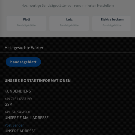
Hochwertige Bandsägeblätter von renommierten Herstellern
Flott
Lutz
Elektra beckum
Bandsägeblätter
Bandsägeblätter
Bandsägeblätter
Meistgesuchte Wörter:
bandsägeblatt
UNSERE KONTAKTINFORMATIONEN
KUNDENDIENST
+49 7161 6567199
GSM
+4915165461960
UNSERE E-MAIL-ADRESSE
Post Senden
UNSERE ADRESSE