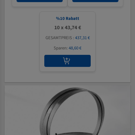
%
10
Rabatt
10 x 43,74 €
GESAMTPREIS :
437,31 €
Sparen:
48,60 €