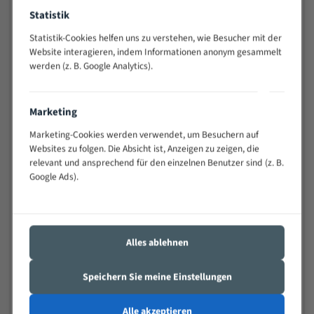
Widerstandsfähig gegen Zahnbruch auch bei
Statistik
schwierigen Werkstücken (Materialmischung,
Statistik-Cookies helfen uns zu verstehen, wie Besucher mit der
wechselnde Verbindungslängen)
Website interagieren, indem Informationen anonym gesammelt
Sehr geringe Vibration
werden (z. B. Google Analytics).
Äußerst verschleißfest
Marketing
Technische Beschreibung:
Marketing-Cookies werden verwendet, um Besuchern auf
Positiver Spanwinkel
Websites zu folgen. Die Absicht ist, Anzeigen zu zeigen, die
Bandkörper aus hochlegiertem Federstahl
relevant und ansprechend für den einzelnen Benutzer sind (z. B.
Google Ads).
Legierte HSS-beschichtete Zahnspitzen
Spezielle Zahngeometrie und Zahnteilung
Materialien:
Alles ablehnen
Stahl
Speichern Sie meine Einstellungen
Nichteisenmetalle
Speziell entwickelt für Profile / Rohre
Alle akzeptieren