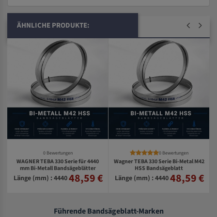
ÄHNLICHE PRODUKTE:
0 Bewertungen
0 Bewertungen
WAGNER TEBA 330 Serie für 4440
Wagner TEBA 330 Serie Bi-Metal M42
2
mm Bi-Metall Bandsägeblätter
HSS Bandsägeblatt
48,59 €
48,59 €
€
Länge (mm) : 4440
Länge (mm) : 4440
Führende Bandsägeblatt-Marken