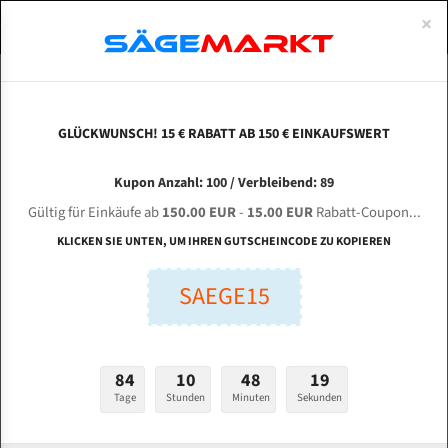
0
×
Spezialstahl Gehärtet
Uddeholm
Glatte
Eine Schneide, doppelte Fase
Spezialstahl
Standart
ÜBER UNS
DEUTSCH
Startseite
Bandsägeblätter Für Metall
Bi-Metal M42 (Standardgröße)
Wag
Uddeholm Gehärtet
Spezialstahl
Konvex
Zwei Schneiden, vierfache Fase
Uddeholm
gehärtete Zahnspitzen
ABOUTS
ENGLISH
GLÜCKWUNSCH! 15 € RABATT AB 150 € EINKAUFSWERT
Flexback
Gehärtete zahnspitzen
Konkav
Flexback Meterware
WAGNER TEBA 330 Serie für 4440 mm Bi-Metall
FRANCE
Kupon Anzahl: 100 / Verbleibend: 89
Dachzahnung
Bi-Metall Meterware
Bandsägeblätter
Gültig für Einkäufe ab
150.00 EUR
-
15.00 EUR
Rabatt-Coupon...
Fleischerei Bandsägeblätter
KLICKEN SIE UNTEN, UM IHREN GUTSCHEINCODE ZU KOPIEREN
Länge (mm):
Bandmesser Glatt Meterware
SAEGE15
mm
Bandmesser Dachzahnung Meterware
Breite (mm):
Konkav Meterware
mm
84
10
48
18
Konvex Meterware
Tage
Stunden
Minuten
Sekunden
Stärken + Zahnteilung:
mm