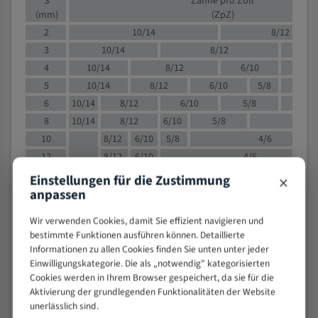
S
Zähne pro Zoll
(mm)
(ZpZ)
2
10/14
8/12
3
10/14
8/12
6/1
4
10/14
8/12
6/10
5/8
5
10/14
8/12
6/10
5/8
6
10/14
8/12
6/10
5/8
8
10/14
8/12
6/10
5/8
4/
10
8/12
6/10
5/8
4/6
12
8/12
6/10
4/6
15
8/12
6/10
4/5
×
Einstellungen für die Zustimmung
20
4/6
4/5
anpassen
30
4/5
4/5
Wir verwenden Cookies, damit Sie effizient navigieren und
50
4/5
3/4
bestimmte Funktionen ausführen können. Detaillierte
80
3/4
Informationen zu allen Cookies finden Sie unten unter jeder
Einwilligungskategorie. Die als „notwendig" kategorisierten
> 100
1,
Cookies werden in Ihrem Browser gespeichert, da sie für die
Aktivierung der grundlegenden Funktionalitäten der Website
VOLLMATERIAL
unerlässlich sind.
Zähne pro