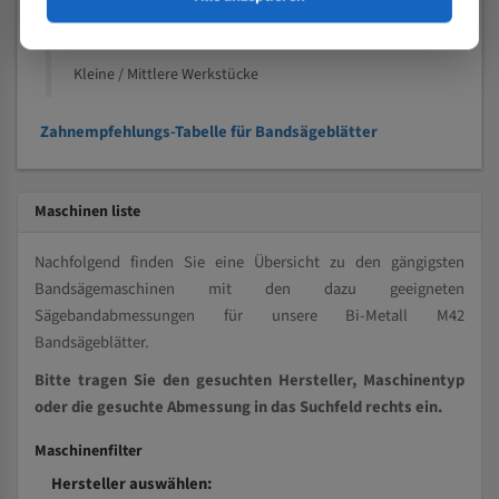
Kleine und mittlere Profile / Kleine Durchmesser
Vollmaterial
Kleine / Mittlere Werkstücke
Zahnempfehlungs-Tabelle für Bandsägeblätter
Maschinen liste
Nachfolgend finden Sie eine Übersicht zu den gängigsten
Bandsägemaschinen mit den dazu geeigneten
Sägebandabmessungen für unsere Bi-Metall M42
Bandsägeblätter.
Bitte tragen Sie den gesuchten Hersteller, Maschinentyp
oder die gesuchte Abmessung in das Suchfeld rechts ein.
Maschinenfilter
Hersteller auswählen: