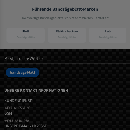
Führende Bandsägeblatt-Marken
Hochwertige Bandsägeblätter von renommierten Herstellern
Flott
Elektra beckum
Lutz
Bandsägeblätter
Bandsägeblätter
Bandsägeblätter
Meistgesuchte Wörter:
bandsägeblatt
UNSERE KONTAKTINFORMATIONEN
KUNDENDIENST
+49 7161 6567199
GSM
+4915165461960
UNSERE E-MAIL-ADRESSE