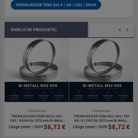
TRENNJAEGER TEBA 502 A / HA / CNC / DGHA
ÄHNLICHE PRODUKTE:
0 Bewertungen
0 Bewertungen
TRENNJAEGER TEBA 502 A / HA /
TRENNJAEGER TEBA 502 / 602 / 750
0
CNC / DGHA für 5370 mm Bi-Metall
HA / A / CNC für 5370 mm Bi-Metall
58,72 €
58,72 €
€
Bandsägeblätter
Bandsägeblätter
Länge (mm) : 5370
Länge (mm) : 5370