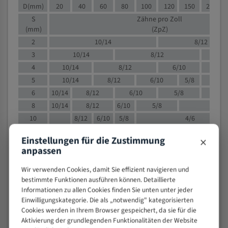
D(mm)
20
40
60
80
100
120
150
200
S
Zähne pro Zoll
(mm)
(ZpZ)
2
10/14
8/12
3
10/14
8/12
6/1
4
10/14
8/12
6/10
5/8
5
10/14
8/12
6/10
5/8
6
10/14
8/12
6/10
5/8
8
10/14
8/12
6/10
5/8
4/
10
8/12
6/10
5/8
4/6
12
8/12
6/10
4/6
×
Einstellungen für die Zustimmung
15
8/12
6/10
4/5
anpassen
20
4/6
4/5
30
4/5
4/5
Wir verwenden Cookies, damit Sie effizient navigieren und
bestimmte Funktionen ausführen können. Detaillierte
50
4/5
3/4
Informationen zu allen Cookies finden Sie unten unter jeder
80
3/4
Einwilligungskategorie. Die als „notwendig" kategorisierten
> 100
1,
Cookies werden in Ihrem Browser gespeichert, da sie für die
Aktivierung der grundlegenden Funktionalitäten der Website