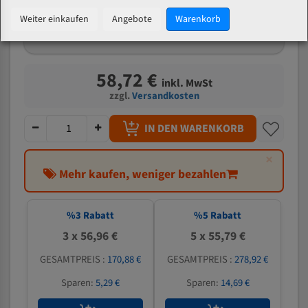
mm
Weiter einkaufen
Angebote
Warenkorb
Welche Zahn soll ich wählen?
58,72 €
inkl. MwSt
zzgl.
Versandkosten
IN DEN WARENKORB
×
Mehr kaufen, weniger bezahlen
%
3
Rabatt
%
5
Rabatt
3 x 56,96 €
5 x 55,79 €
GESAMTPREIS :
170,88 €
GESAMTPREIS :
278,92 €
Sparen:
5,29 €
Sparen:
14,69 €