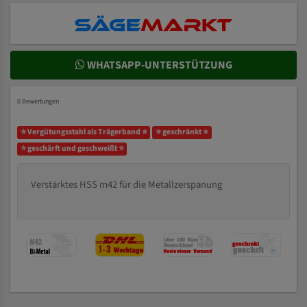
WHATSAPP-UNTERSTÜTZUNG
0 Bewertungen
⭐ Vergütungsstahl als Trägerband ⭐
⭐ geschränkt ⭐
⭐ geschärft und geschweißt ⭐
Verstärktes HSS m42 für die Metallzerspanung