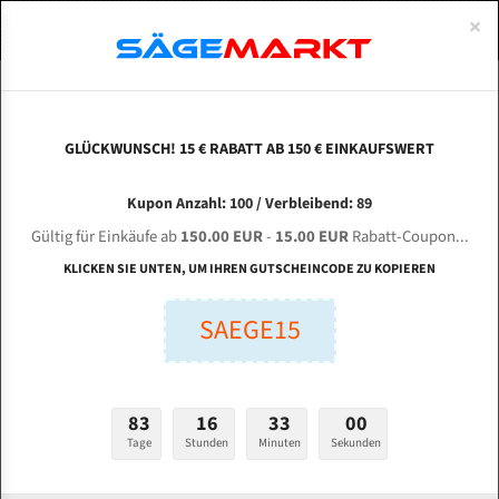
0
×
Spezialstahl Gehärtet
Uddeholm
Glatte
Eine Schneide, doppelte Fase
Spezialstahl
Standart
ÜBER UNS
DEUTSCH
Startseite
Bandsägeblätter Für Metall
Bi-Metal M42 (Standardgröße)
Tre
Uddeholm Gehärtet
Spezialstahl
Konvex
Zwei Schneiden, vierfache Fase
Uddeholm
gehärtete Zahnspitzen
ABOUTS
ENGLISH
GLÜCKWUNSCH! 15 € RABATT AB 150 € EINKAUFSWERT
Flexback
Gehärtete zahnspitzen
Konkav
Flexback Meterware
TRENNJAEGER TEBA 502 A / HA / CNC / DGHA für
FRANCE
Kupon Anzahl: 100 / Verbleibend: 89
Dachzahnung
Bi-Metall Meterware
5370 mm Bi-Metall Bandsägeblätter
Gültig für Einkäufe ab
150.00 EUR
-
15.00 EUR
Rabatt-Coupon...
Bandsägeblätter für Trennjäger
Fleischerei Bandsägeblätter
KLICKEN SIE UNTEN, UM IHREN GUTSCHEINCODE ZU KOPIEREN
Bandmesser Glatt Meterware
SAEGE15
Länge (mm):
Bandmesser Dachzahnung Meterware
mm
Breite (mm):
Konkav Meterware
83
16
32
59
mm
Konvex Meterware
Tage
Stunden
Minuten
Sekunden
Stärken + Zahnteilung: