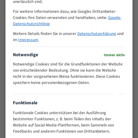
VOLLMATERIAL
unerlässlich sind.
Zähne pro
Für weitere Informationen dazu, wie Googles Drittanbieter-
M (mm)
Zoll (ZpZ)
)
Cookies Ihre Daten verwenden und handhaben, siehe:
Google-
>
Datenschutzrichtlinie
10/14
25
Weitere Details finden Sie in unserer
Datenschutzerklärung
und
15 - 40
8/12
im
Impressum
.
25 - 50
6/10
35 - 70
5/8
Notwendige
Immer aktiv
50 - 120
4/6
Notwendige Cookies sind für die Grundfunktionen der Website
80 - 180
3/4
von entscheidender Bedeutung. Ohne sie kann die Website
130 -
nicht in der vorgesehenen Weise funktionieren. Diese Cookies
2/3
350
speichern keine personenbezogenen Daten.
150 -
1,5/2
450
Funktionale
200 -
1,1/1,6
600
Funktionale Cookies unterstützen bei der Ausführung
> 500
0,75/1,25
bestimmter Funktionen, z. B. beim Teilen des Inhalts der
Website auf Social-Media-Plattformen, beim Sammeln von
Vorteile:
Feedbacks und anderen Funktionen von Drittanbietern.