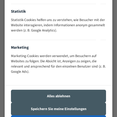
Vielseitiges Bandsägeblatt für verschiedenste
Anwendungen
Statistik
Widerstandsfähig gegen Zahnbruch auch bei
schwierigen Werkstücken (Materialmischung,
Statistik-Cookies helfen uns zu verstehen, wie Besucher mit der
wechselnde Verbindungslängen)
Website interagieren, indem Informationen anonym gesammelt
werden (z. B. Google Analytics).
Sehr geringe Vibration
Äußerst verschleißfest
Marketing
Technische Beschreibung:
Marketing-Cookies werden verwendet, um Besuchern auf
Websites zu folgen. Die Absicht ist, Anzeigen zu zeigen, die
Positiver Spanwinkel
relevant und ansprechend für den einzelnen Benutzer sind (z. B.
Bandkörper aus hochlegiertem Federstahl
Google Ads).
Legierte HSS-beschichtete Zahnspitzen
Spezielle Zahngeometrie und Zahnteilung
Alles ablehnen
Materialien:
Stahl
Speichern Sie meine Einstellungen
Nichteisenmetalle